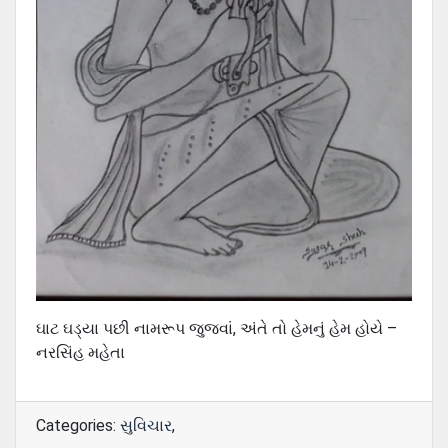
ઘાટ ઘડ્યા પછી નામરૂપ જુજવાં, અંતે તો હેમનું હેમ હોયે –
નરસિંહ મહેતા
Categories:
સુવિચાર
,