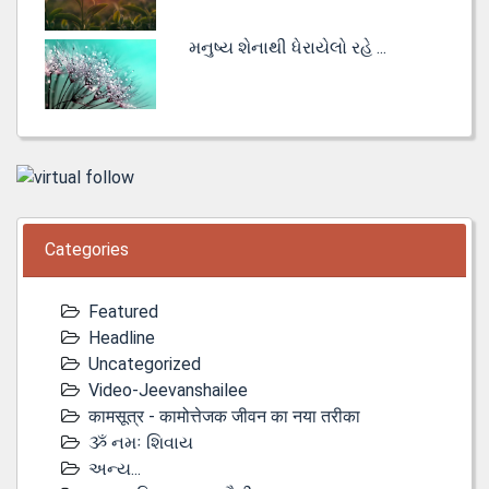
મનુષ્ય શેનાથી ધેરાયેલો રહે ...
Categories
Featured
Headline
Uncategorized
Video-Jeevanshailee
कामसूत्र - कामोत्तेजक जीवन का नया तरीका
ૐ નમઃ શિવાય
અન્ય...