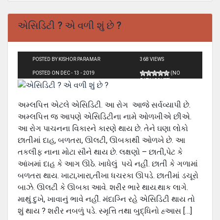
એસિડિટી ? એ વળી શું છે ?
POSTED BY KISHOR PARAMAR
368 VIEWS
POSTED ON DEC - 13 - 2019
(NO
RATINGS YET)
અમ્લપિત્ત એટલે એસિડિટી. આ રોગ આજે સર્વવ્યાપી છે.
અમ્લપિત્ત જ આપણે એસિડિટીના નામે ઓળખીએ છીએ.
આ રોગ પાચનના વિકારને કારણે થાય છે. તેને ઘણા લોકો
છાતીમાં દાહ, બળતરા, ઊલટી, ઊબકાથી ઓળખે છે. આ
તકલીફ નાના મોટા સૌને થાય છે. લક્ષણો – છાતી,પેટ કે
આંખમાં દાહ કે આગ ઊઠે. ખાધેલું પચે નહીં. છાતી કે ગળામાં
બળતરા થાય. ખાટા,ખારા,તીખા ધચરકા ઊપડે. છાતીમાં ડચૂરો
બાઝે. ઊલટી કે ઊબકા આવે. શરીર ભારે થાય.થાક લાગે.
માથું દુખે, ખાવાનું ભાવે નહીં. મંદાગ્નિ રહે એસિડિટી થાય તો
શું થાય ? શરીર નબળું પડે. સ્મૃત્તિ તથા બુદ્ધિનો હ્‍આસ […]