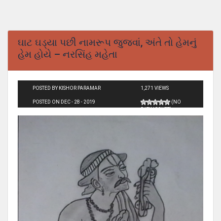
ઘાટ ઘડ્યા પછી નામરૂપ જુજવાં, અંતે તો હેમનું
હેમ હોયે – નરસિંહ મહેતા
POSTED BY KISHOR PARAMAR
1,271 VIEWS
POSTED ON DEC - 28 - 2019
(NO
RATINGS YET)