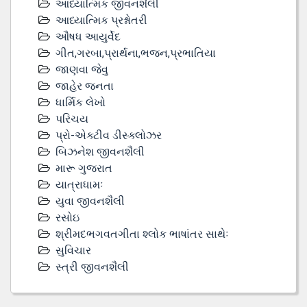
આધ્યાત્મિક જીવનશૈલી
આધ્યાત્મિક પ્રશ્નોતરી
ઔષધ આયુર્વેદ
ગીત,ગરબા,પ્રાર્થના,ભજન,પ્રભાતિયા
જાણવા જેવુ
જાહેર જનતા
ધાર્મિક લેખો
પરિચય
પ્રો-એક્ટીવ ડીસ્‍ક્લોઝર
બિઝનેશ જીવનશૈલી
મારૂ ગુજરાત
યાત્રાધામઃ
યુવા જીવનશૈલી
રસોઇ
શ્રીમદભગવતગીતા શ્લોક ભાષાંતર સાથેઃ
સુવિચાર
સ્ત્રી જીવનશૈલી