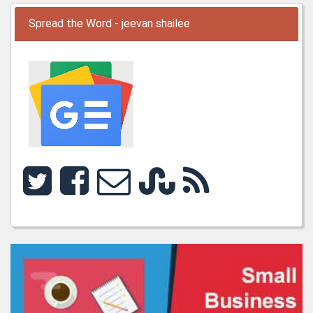
Spread the Word - jeevan shailee