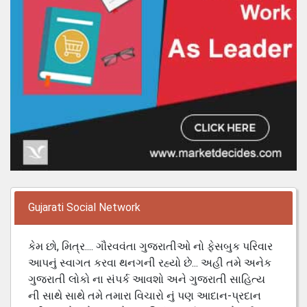
Gujarati Social Network
કેમ છો, મિત્ર.... ગૌરવવંતા ગુજરાતીઓ નો ફેસબુક પરિવાર
આપનું સ્વાગત કરવા થનગની રહ્યો છે... અહી તમે અનેક
ગુજરાતી લોકો ના સંપર્ક આવશો અને ગુજરાતી સાહિત્ય
ની સાથે સાથે તમે તમારા વિચારો નું પણ આદાન-પ્રદાન