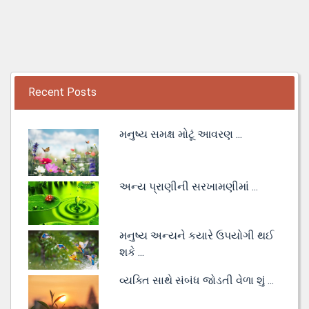
Recent Posts
મનુષ્ય સમક્ષ મોટૂં આવરણ ...
અન્ય પ્રાણીની સરખામણીમાં ...
મનુષ્ય અન્યને કયારે ઉપયોગી થઈ
શકે ...
વ્યક્તિ સાથે સંબંધ જોડતી વેળા શું ...