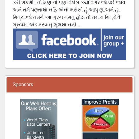
કરી શકશો....તો ક્ષણ નો પણ વિલંબ કર્યા વગર જોડાઈ જાવ
અને તમે પછ્તાશો નહિ એનો ભરોસો હું આપું છું..અને હા
મિત્ર...જો તમને આ ગ્રુપ ગમતુ હોય તો તમારા મિત્રોને
ગ્રુપમાં એડ કરવાનુ ભુલશો નહી....
Sponsors