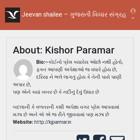
Jeevan shailee – ગુજરાતી વિચાર સંગ્રહ
About:
Kishor Paramar
Bio:
~કોઈનો પ્રેમ ક્યારેય ઓછો નથી હોતો,
ફક્ત આપણી અપેક્ષાઓ જ વધારે હોય છે,
દરિયા ને ભલે લાગતું હોય કે તેની પાસે પાણી
અપાર છે,
પણ એને ક્યાં ખબર છે કે નદીનું દેવું ઉધાર છે
બદલાની કે વળતરની કશી અપેક્ષા વગર પ્રેમ આપવામાં
મઝા છે અને એ એ જ રીતે જીવવામાં પણ મઝા છે
Website:
http://kjparmar.in