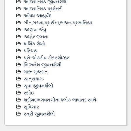
આધ્યાત્મિક જીવનશૈલી
આધ્યાત્મિક પ્રશ્નોતરી
ઔષધ આયુર્વેદ
ગીત,ગરબા,પ્રાર્થના,ભજન,પ્રભાતિયા
જાણવા જેવુ
જાહેર જનતા
ધાર્મિક લેખો
પરિચય
પ્રો-એક્ટીવ ડીસ્‍ક્લોઝર
બિઝનેશ જીવનશૈલી
મારૂ ગુજરાત
યાત્રાધામઃ
યુવા જીવનશૈલી
રસોઇ
શ્રીમદભગવતગીતા શ્લોક ભાષાંતર સાથેઃ
સુવિચાર
સ્ત્રી જીવનશૈલી