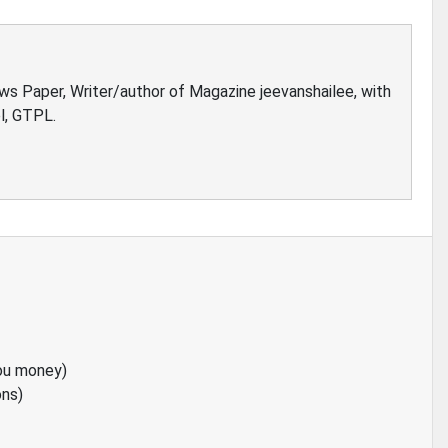
ews Paper, Writer/author of Magazine jeevanshailee, with
l, GTPL.
ou money)
ons)