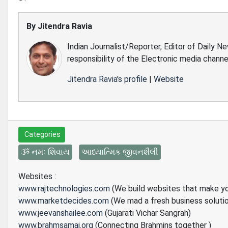
By
Jitendra Ravia
Indian Journalist/Reporter, Editor of Daily N
responsibility of the Electronic media channe
Jitendra Ravia's profile
|
Website
Categories
ૐ નમઃ શિવાય
આધ્યાત્મિક જીવનશૈલી
Websites :
www.rajtechnologies.com
(We build websites that make y
www.marketdecides.com
(We mad a fresh business soluti
www.jeevanshailee.com
(Gujarati Vichar Sangrah)
www.brahmsamaj.org
(Connecting Brahmins together )