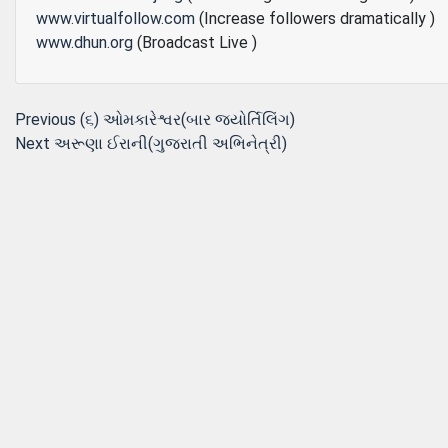
www.virtualfollow.com
(Increase followers dramatically )
www.dhun.org
(Broadcast Live )
Post
Previous
Previous
(૬) ઓમકારેશ્વર(બાર જયોર્તિલિંગ)
Next
post:
Next
અરૂણા ઈરાની(ગુજરાતી અભિનેત્રી)
navigation
post: