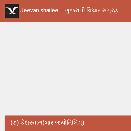
Jeevan shailee – ગુજરાતી વિચાર સંગ્રહ
(૭) કેદારનાથ(બાર જયોર્તિલિંગ)