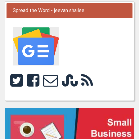
Spread the Word - jeevan shailee