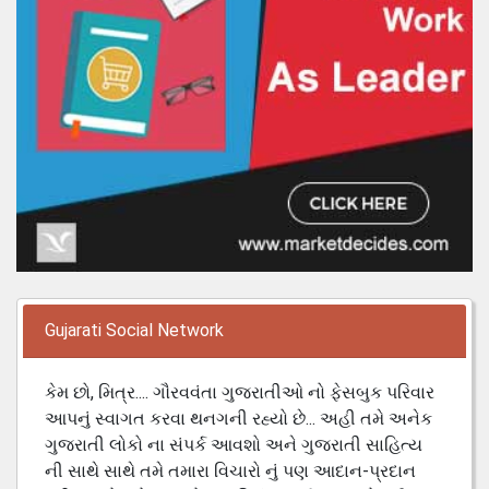
Gujarati Social Network
કેમ છો, મિત્ર.... ગૌરવવંતા ગુજરાતીઓ નો ફેસબુક પરિવાર
આપનું સ્વાગત કરવા થનગની રહ્યો છે... અહી તમે અનેક
ગુજરાતી લોકો ના સંપર્ક આવશો અને ગુજરાતી સાહિત્ય
ની સાથે સાથે તમે તમારા વિચારો નું પણ આદાન-પ્રદાન