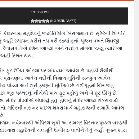
1,938 VIEWS
(NO RATINGS YET)
દારનાથ મહાદેવનું જયોર્તિલિંગ બિરાજમાન છે. સૃષ્ટિની ઉત્પત્તિ
ં અહીં સ્થાપન કરીને તપ કરી રહ્યાં હતાં. પૂજન વખતે શિવજી
 કૈલાસપતિએ દર્શન આપ્યાં અને વરદાન માંગવા કહ્યું ત્યારે આ
 અહીં સ્થિત થયા.
 દસેક ફૂટ ઊંચા ઓટલા પર બાંધવામાં આવેલ છે. પહાડી શૈલીથી
 છે. પ્રાંગણમાં આવેલ નદીની વિશાળ મૂર્તિની સન્મુખ આવેલ
ાંચ પાંડવો અને શ્રી કૃષ્ણની મૂર્તિઓ છે. ગર્ભગૃહમાં બિરાજતું
ૂરા પથ્થરનું, નીચેથી પાંચ ફૂટ પહોળું અને બે ફૂટ ઊંચુ છે.
 મંદિર પાંડવોએ બંધાવ્યું હતુ. હાલનું મંદિર આધ્ય શંકરાચાર્ય
ર્યો હતો. મંદિરની બરાબર પાછળ શંકરાચાર્ય મહારાજની સમાધિ આવેલ
ે.
િયાળામાં નવેમ્બરથી એપ્રિલ સુધી આ સમગ્ર વિસ્તાર પુષ્કળ બરફથી
ેદારનાથ મહાદેવની ચલમૂર્તિ ઉખીમઠ લાવીને તેનું અહીં પૂજન થાય