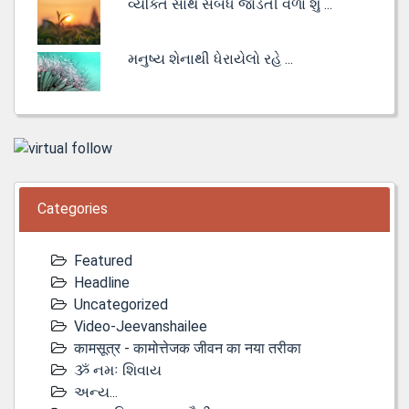
વ્યક્તિ સાથે સંબંધ જોડતી વેળા શું ...
મનુષ્ય શેનાથી ધેરાયેલો રહે ...
Categories
Featured
Headline
Uncategorized
Video-Jeevanshailee
कामसूत्र - कामोत्तेजक जीवन का नया तरीका
ૐ નમઃ શિવાય
અન્ય...