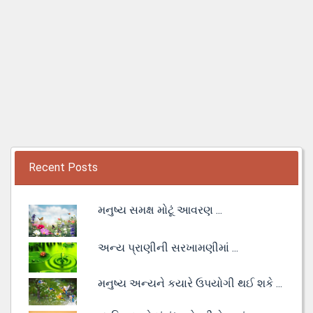
Recent Posts
મનુષ્ય સમક્ષ મોટૂં આવરણ ...
અન્ય પ્રાણીની સરખામણીમાં ...
મનુષ્ય અન્યને કયારે ઉપયોગી થઈ શકે ...