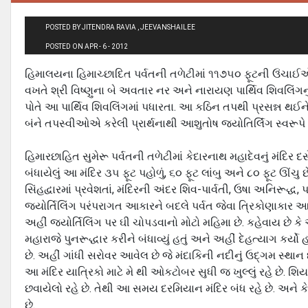
POSTED BY JITENDRA RAVIA , JEEVANSHAILEE
POSTED ON APR - 6 - 2012
હિમાલયના હિમાચ્છાદિત પર્વતની તળેટીમાં ૧૧૭૫૦ ફૂટની ઉંચાઈએ કે
વખતે શ્રી વિષ્ણુના બે અવતાર નર અને નારાયણ પાર્થિવ શિવલિંગનુ
પોતે આ પાર્થિવ શિવલિંગમાં પધારતા. આ કઠિન તપથી પ્રસન્ન થઈને
બંને તપસ્વીઓએ કરેલી પ્રાર્થનાથી આશુતોષ જયોતિર્લિંગ સ્વરૂપે
હિમારછાહિત સુમેરૂ પર્વતની તળેટીમાં કેદારનાથ મહાદેવનું મંદિર
બંધાયેલું આ મંદિર ૩૫ ફૂટ પહોળું, ૬૦ ફૂટ લાંબુ અને ૮૦ ફૂટ ઊંચુ
સિંહદ્વારમાં પ્રવેશતાં, મંદિરની અંદર શિવ-પાર્વતી, ઉષા અનિરૂદ્ધ, પ
જયોર્તિલિંગ પરંપરાગત આકારને બદલે પર્વત જેવા ત્રિકોણાકાર આછા ભ
અહીં જયોર્તિલિંગ પર ઘી ચોપડવાનો મોટો મહિમા છે. કહેવાય છે કે આ
મહારાજે પુનરૂદ્ધાર કરીને બંધાવ્યું હતું અને અહીં દેહત્યાગ ક
છે. અહીં ગાંધી સરોવર આવેલ છે જે મંદાકિની નદીનું ઉદ્ગમ સ્થાન છ
આ મંદિર યાત્રિકો માટે મે થી ઓકટોબર સુધી જ ખુલ્લું રહે છે. શ
છવાયેલો રહે છે. તેથી આ સમય દરમિયાન મંદિર બંધ રહે છે. અને ક
છે.