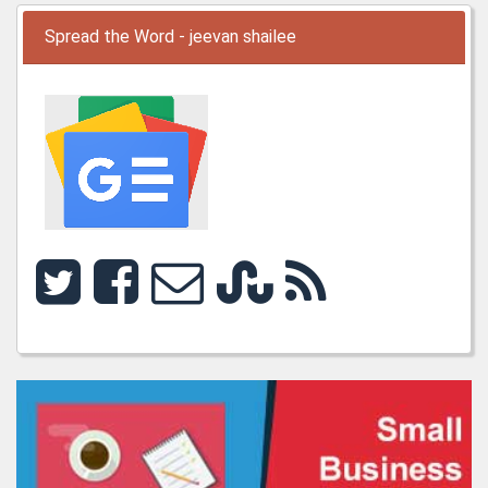
Spread the Word - jeevan shailee