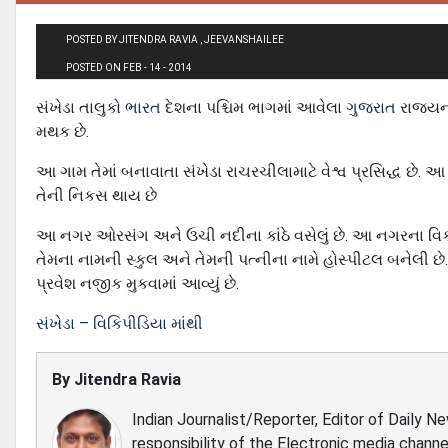
POSTED BY JITENDRA RAVIA , JEEVANSHAILEE
POSTED ON FEB - 14 - 2014
સંખેડા તાલુકો
ભારત
દેશના પશ્ચિમ ભાગમાં આવેલા
ગુજરાત
રાજ્ય
મથક છે.
આ ગામ તેમાં બનાવાતા સંખેડા રાચરચીલામાટે વેશ્વ પ્રસિદ્ધ છે. 
તેની નિકસ થાય છે
આ નગર ઓરસંગ અને ઉચી નદીના કાંઠે વસેલું છે. આ નગરના વિકાસ્મા
તેમના નામની સ્કુલ અને તેમની પત્નીના નામે હોસ્પીટલ બનેલી છે.
પ્રવેશ નજીક મુકવામાં આવ્યું છે.
સંખેડા – વિકિપીડિયા માંથી
By
Jitendra Ravia
Indian Journalist/Reporter, Editor of Daily N
responsibility of the Electronic media channe