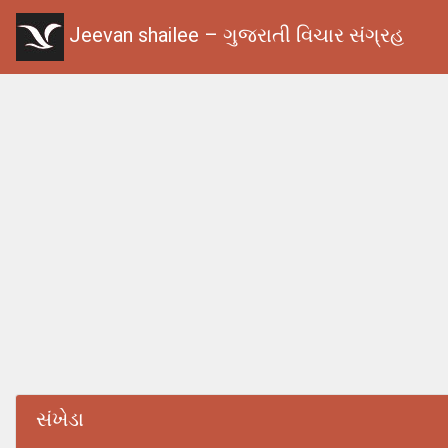
Jeevan shailee – ગુજરાતી વિચાર સંગ્રહ
સંખેડા