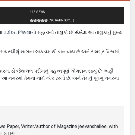
416 VIEWS
(NO RATINGS YET)
ના
વડોદરા જિલ્લાનો
મહત્વનો તાલુકો છે.
સંખેડા
આ તાલુકાનું મુખ્ય
આ રાચરચીલું સાગના લાકડામાંથી બનાવાય છે અને સમગ્ર વિશ્વમાં
ં ડો જેથાલલ પરીખનું મહત્ત્વપૂર્ણ યોગદાન રહ્યું છે. અહીં
 આ નગરમાં તેમના નામે એક રસ્તો છે. અને તેમનું પૂતળું નગરના
ews Paper, Writer/author of Magazine jeevanshailee, with
l, GTPL.