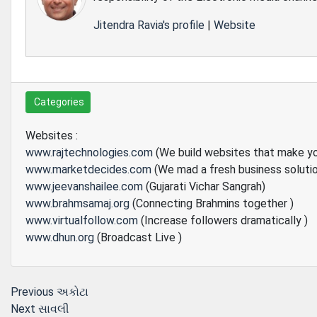
Jitendra Ravia's profile
|
Website
Categories
Websites :
www.rajtechnologies.com
(We build websites that make y
www.marketdecides.com
(We mad a fresh business soluti
www.jeevanshailee.com
(Gujarati Vichar Sangrah)
www.brahmsamaj.org
(Connecting Brahmins together )
www.virtualfollow.com
(Increase followers dramatically )
www.dhun.org
(Broadcast Live )
Post
Previous
Previous
અકોટા
Next
post:
Next
સાવલી