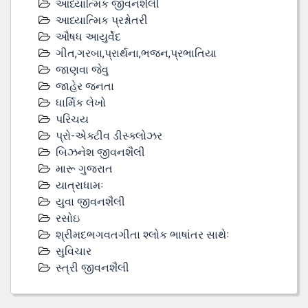
આધ્યાત્મિક જીવનશૈલી
આધ્યાત્મિક પ્રશ્નોતરી
ઔષધ આયુર્વેદ
ગીત,ગરબા,પ્રાર્થના,ભજન,પ્રભાતિયા
જાણવા જેવુ
જાહેર જનતા
ધાર્મિક લેખો
પરિચય
પ્રો-એક્ટીવ ડીસ્‍ક્લોઝર
બિઝનેશ જીવનશૈલી
મારૂ ગુજરાત
યાત્રાધામઃ
યુવા જીવનશૈલી
રસોઇ
શ્રીમદભગવતગીતા શ્લોક ભાષાંતર સાથેઃ
સુવિચાર
સ્ત્રી જીવનશૈલી