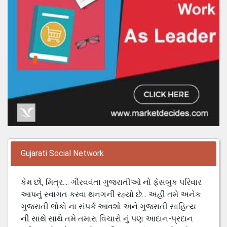
Gujarati Social Network
કેમ છો, મિત્ર.... ગૌરવવંતા ગુજરાતીઓ નો ફેસબુક પરિવાર
આપનું સ્વાગત કરવા થનગની રહ્યો છે... અહી તમે અનેક
ગુજરાતી લોકો ના સંપર્ક આવશો અને ગુજરાતી સાહિત્ય
ની સાથે સાથે તમે તમારા વિચારો નું પણ આદાન-પ્રદાન