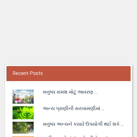
Recent Posts
મનુષ્ય સમક્ષ મોટૂં આવરણ ...
અન્ય પ્રાણીની સરખામણીમાં ...
મનુષ્ય અન્યને કયારે ઉપયોગી થઈ શકે ...