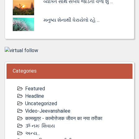
વ્યક્તિ સાથે સંબંધ જોડતી વેળા શું ...
મનુષ્ય શેનાથી ધેરાયેલો રહે ...
Categories
Featured
Headline
Uncategorized
Video-Jeevanshailee
कामसूत्र - कामोत्तेजक जीवन का नया तरीका
ૐ નમઃ શિવાય
અન્ય...