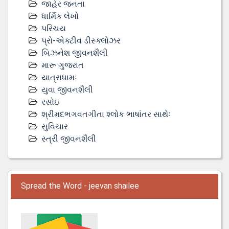
જાહેર જનતા
ધાર્મિક લેખો
પરિચય
પ્રો-એક્ટીવ ડીસ્‍ક્લોઝર
બિઝનેશ જીવનશૈલી
મારૂ ગુજરાત
યાત્રાધામઃ
યુવા જીવનશૈલી
રસોઇ
શ્રીમદભગવતગીતા શ્લોક ભાષાંતર સાથેઃ
સુવિચાર
સ્ત્રી જીવનશૈલી
Spread the Word - jeevan shailee