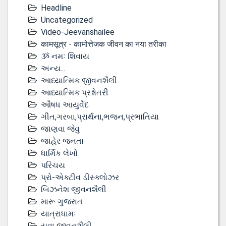
Headline
Uncategorized
Video-Jeevanshailee
कामसूत्र - कामोत्तेजक जीवन का नया तरीका
ૐ નમઃ શિવાય
અન્ય...
આધ્યાત્મિક જીવનશૈલી
આધ્યાત્મિક પ્રશ્નોતરી
ઔષધ આયુર્વેદ
ગીત,ગરબા,પ્રાર્થના,ભજન,પ્રભાતિયા
જાણવા જેવુ
જાહેર જનતા
ધાર્મિક લેખો
પરિચય
પ્રો-એક્ટીવ ડીસ્‍ક્લોઝર
બિઝનેશ જીવનશૈલી
મારૂ ગુજરાત
યાત્રાધામઃ
યુવા જીવનશૈલી