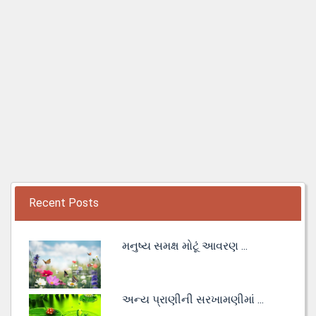
Recent Posts
મનુષ્ય સમક્ષ મોટૂં આવરણ ...
અન્ય પ્રાણીની સરખામણીમાં ...