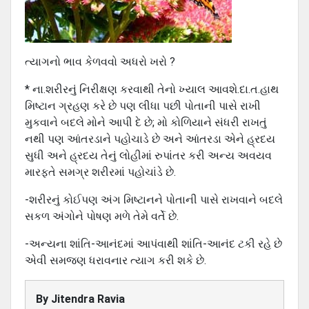
ત્યાગનો ભાવ કેળવવો અધરો ખરો ?
* ના.શરીરનું નિરીક્ષણ કરવાથી તેનો ખ્યાલ આવશે.દા.ત.હાથ
મિષ્ટાન ગ્રહણ કરે છે પણ લીધા પછી પોતાની પાસે રાખી
મુકવાને બદલે મોને આપી દે છે; મો કોળિયાને સંધરી રાખતું
નથી પણ આંતરડાને પહોચાડે છે અને આંતરડા એને હ્રદય
સુધી અને હ્રદય તેનું લોહીમાં રુપાંતર કરી અન્ય અવયવ
મારફતે સમગ્ર શરીરમાં પહોચાંડે છે.
-શરીરનું કોઈપણ અંગ મિષ્ટાનને પોતાની પાસે રાખવાને બદલે
સકળ અંગોને પોષણ મળે તેમે વર્તે છે.
-અન્યના શાંતિ-આનંદમાં આપંવાથી શાંતિ-આનંદ ટકી રહે છે
એવી સમજણ ધરાવનાર ત્યાગ કરી શકે છે.
By
Jitendra Ravia