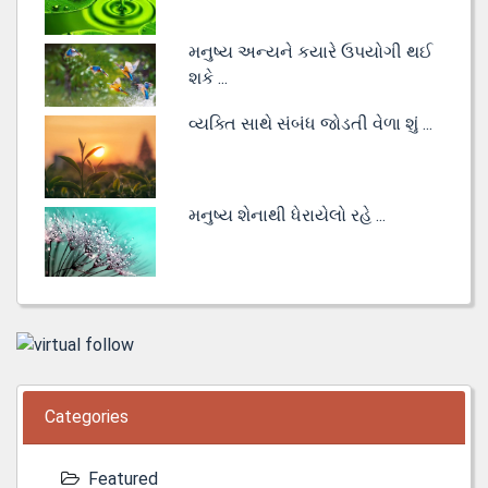
મનુષ્ય અન્યને કયારે ઉપયોગી થઈ
શકે ...
વ્યક્તિ સાથે સંબંધ જોડતી વેળા શું ...
મનુષ્ય શેનાથી ધેરાયેલો રહે ...
Categories
Featured