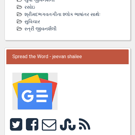
રસોઇ
શ્રીમદભગવતગીતા શ્લોક ભાષાંતર સાથેઃ
સુવિચાર
સ્ત્રી જીવનશૈલી
Spread the Word - jeevan shailee