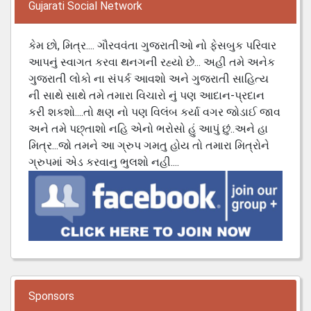
Gujarati Social Network
કેમ છો, મિત્ર.... ગૌરવવંતા ગુજરાતીઓ નો ફેસબુક પરિવાર
આપનું સ્વાગત કરવા થનગની રહ્યો છે... અહી તમે અનેક
ગુજરાતી લોકો ના સંપર્ક આવશો અને ગુજરાતી સાહિત્ય
ની સાથે સાથે તમે તમારા વિચારો નું પણ આદાન-પ્રદાન
કરી શકશો....તો ક્ષણ નો પણ વિલંબ કર્યા વગર જોડાઈ જાવ
અને તમે પછ્તાશો નહિ એનો ભરોસો હું આપું છું..અને હા
મિત્ર...જો તમને આ ગ્રુપ ગમતુ હોય તો તમારા મિત્રોને
ગ્રુપમાં એડ કરવાનુ ભુલશો નહી....
Sponsors