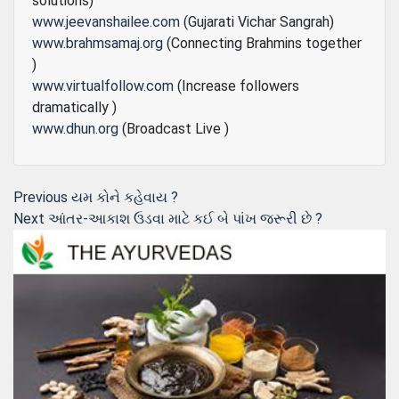
solutions)
www.jeevanshailee.com
(Gujarati Vichar Sangrah)
www.brahmsamaj.org
(Connecting Brahmins together
)
www.virtualfollow.com
(Increase followers
dramatically )
www.dhun.org
(Broadcast Live )
Post
Previous
Previous
યમ કોને કહેવાય ?
Next
post:
Next
આંતર-આકાશ ઉડવા માટે કઈ બે પાંખ જરૂરી છે ?
navigation
post: