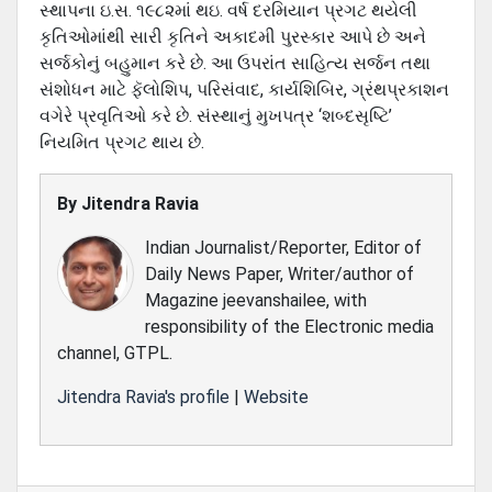
સ્‍થાપના ઇ.સ. ૧૯૮૨માં થઇ. વર્ષ દરમિયાન પ્રગટ થયેલી
કૃતિઓમાંથી સારી કૃતિને અકાદમી પુરસ્‍કાર આપે છે અને
સર્જકોનું બહુમાન કરે છે. આ ઉપરાંત સાહિત્‍ય સર્જન તથા
સંશોધન માટે ફૅલોશિપ, પરિસંવાદ, કાર્યશિબિર, ગ્રંથપ્રકાશન
વગેરે પ્રવૃતિઓ કરે છે. સંસ્‍થાનું મુખપત્ર ‘શબ્‍દસૃષ્ટિ’
નિયમિત પ્રગટ થાય છે.
By
Jitendra Ravia
Indian Journalist/Reporter, Editor of
Daily News Paper, Writer/author of
Magazine jeevanshailee, with
responsibility of the Electronic media
channel, GTPL.
Jitendra Ravia's profile
|
Website