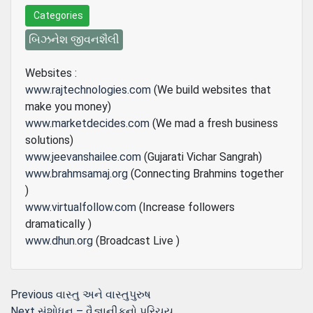
Categories
બિઝનેશ જીવનશૈલી
Websites :
www.rajtechnologies.com
(We build websites that
make you money)
www.marketdecides.com
(We mad a fresh business
solutions)
www.jeevanshailee.com
(Gujarati Vichar Sangrah)
www.brahmsamaj.org
(Connecting Brahmins together
)
www.virtualfollow.com
(Increase followers
dramatically )
www.dhun.org
(Broadcast Live )
Post
Previous
Previous
વાસ્‍તુ અને વાસ્‍તુપુરુષ
Next
post:
Next
સંશોધન – વૈજ્ઞાનીકનો પરિચય