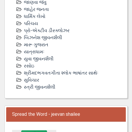
જાણવા જેવુ
જાહેર જનતા
ધાર્મિક લેખો
પરિચય
પ્રો-એક્ટીવ ડીસ્‍ક્લોઝર
બિઝનેશ જીવનશૈલી
મારૂ ગુજરાત
યાત્રાધામઃ
યુવા જીવનશૈલી
રસોઇ
શ્રીમદભગવતગીતા શ્લોક ભાષાંતર સાથેઃ
સુવિચાર
સ્ત્રી જીવનશૈલી
Spread the Word - jeevan shailee