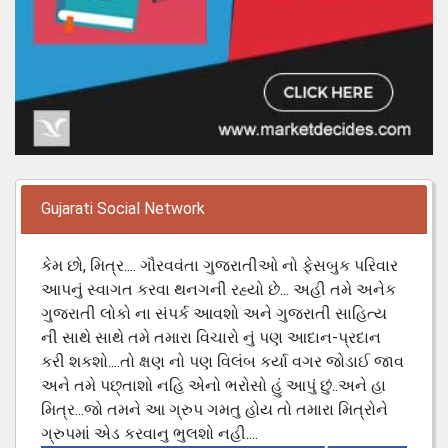
Gujarati Social Network
કેમ છો, મિત્ર.... ગૌરવવંતા ગુજરાતીઓ નો ફેસબુક પરિવાર
આપનું સ્વાગત કરવા થનગની રહ્યો છે... અહી તમે અનેક
ગુજરાતી લોકો ના સંપર્ક આવશો અને ગુજરાતી સાહિત્ય
ની સાથે સાથે તમે તમારા વિચારો નું પણ આદાન-પ્રદાન
કરી શકશો....તો ક્ષણ નો પણ વિલંબ કર્યા વગર જોડાઈ જાવ
અને તમે પછ્તાશો નહિ એનો ભરોસો હું આપું છું..અને હા
મિત્ર...જો તમને આ ગ્રુપ ગમતુ હોય તો તમારા મિત્રોને
ગ્રુપમાં એડ કરવાનુ ભુલશો નહી....