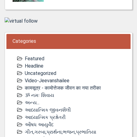
Categories
Featured
Headline
Uncategorized
Video-Jeevanshailee
कामसूत्र - कामोत्तेजक जीवन का नया तरीका
ૐ નમઃ શિવાય
અન્ય...
આધ્યાત્મિક જીવનશૈલી
આધ્યાત્મિક પ્રશ્નોતરી
ઔષધ આયુર્વેદ
ગીત,ગરબા,પ્રાર્થના,ભજન,પ્રભાતિયા