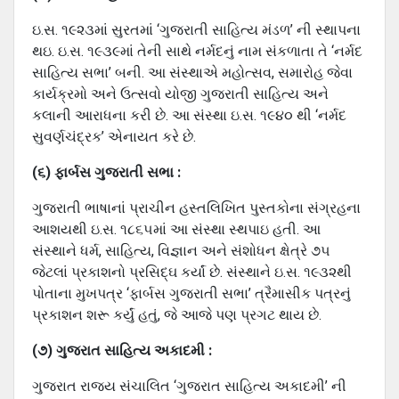
ઇ.સ. ૧૯૨૩માં સુરતમાં ‘ગુજરાતી સાહિત્‍ય મંડળ’ ની સ્‍થાપના
થઇ. ઇ.સ. ૧૯૩૯માં તેની સાથે નર્મદનું નામ સંકળાતા તે ‘નર્મદ
સાહિત્‍ય સભા’ બની. આ સંસ્‍થાએ મહોત્‍સવ, સમારોહ જેવા
કાર્યક્રમો અને ઉત્‍સવો યોજી ગુજરાતી સાહિત્‍ય અને
કલાની આરાધના કરી છે. આ સંસ્‍થા ઇ.સ. ૧૯૪૦ થી ‘નર્મદ
સુવર્ણચંદ્રક’ એનાયત કરે છે.
(૬) ફાર્બસ ગુજરાતી સભા :
ગુજરાતી ભાષાનાં પ્રાચીન હસ્‍તલિખિત પુસ્‍તકોના સંગ્રહના
આશયથી ઇ.સ. ૧૮૬૫માં આ સંસ્‍થા સ્‍થપાઇ હતી. આ
સંસ્‍થાને ધર્મ, સાહિત્‍ય, વિજ્ઞાન અને સંશોધન ક્ષેત્રે ૭૫
જેટલાં પ્રકાશનો પ્રસિદ્ઘ કર્યાં છે. સંસ્‍થાને ઇ.સ. ૧૯૩૨થી
પોતાના મુખપત્ર ‘ફાર્બસ ગુજરાતી સભા’ ત્રૈમાસીક પત્રનું
પ્રકાશન શરૂ કર્યું હતું, જે આજે પણ પ્રગટ થાય છે.
(૭) ગુજરાત સાહિત્‍ય અકાદમી :
ગુજરાત રાજય સંચાલિત ‘ગુજરાત સાહિત્‍ય અકાદમી’ ની