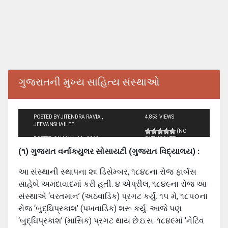
ગુજરાતની મુખ્‍ય સાહિત્‍ય સંસ્‍થાઓ
POSTED BY JITENDRA RAVIA ,
4,853 VIEWS
JEEVANSHAILEE
(NO
POSTED ON MAY - 12 - 2012
RATINGS YET)
(૧) ગુજરાત વર્નાકયુલર સોસાયટી (ગુજરાત વિદ્યાલય) :
આ સંસ્‍થાની સ્‍થાપના ૨૬ ડિસેમ્‍બર, ૧૮૪૮ના રોજ ફાર્બસ
સાહેબે અમદાવાદમાં કરી હતી. ૪ એપ્રીલ, ૧૮૪૯ના રોજ આ
સંસ્‍થાએ ‘વરતમાન’ (અઠવાડિક) પ્રગટ કર્યું. ૧૫ મે, ૧૮૫૦ના
રોજ ‘બુદ્ઘિપ્રકાશ’ (પખવાડિક) શરૂ કર્યું. આજે પણ
‘બુદ્ઘિપ્રકાશ’ (માસિક) પ્રગટ થાય છે.ઇ.સ. ૧૮૪૯માં ‘નેટિવ