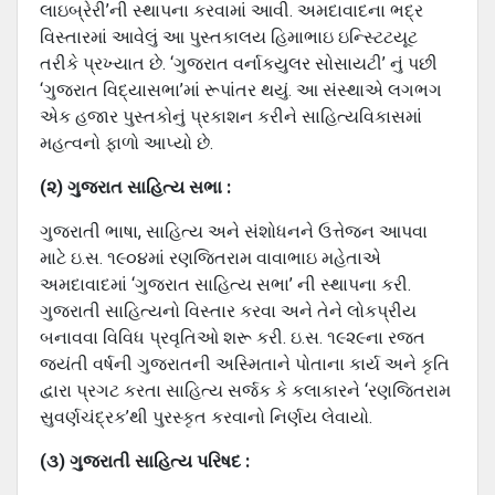
લાઇબ્રેરી’ની સ્‍થાપના કરવામાં આવી. અમદાવાદના ભદ્ર
વિસ્‍તારમાં આવેલું આ પુસ્‍તકાલય હિમાભાઇ ઇન્સ્ટિટયૂટ
તરીકે પ્રખ્‍યાત છે. ‘ગુજરાત વર્નાકયુલર સોસાયટી’ નું પછી
‘ગુજરાત વિદ્યાસભા’માં રૂપાંતર થયું. આ સંસ્‍થાએ લગભગ
એક હજાર પુસ્‍તકોનું પ્રકાશન કરીને સાહિત્‍યવિકાસમાં
મહત્‍વનો ફાળો આપ્‍યો છે.
(૨) ગુજરાત સાહિત્‍ય સભા :
ગુજરાતી ભાષા, સાહિત્‍ય અને સંશોધનને ઉત્તેજન આપવા
માટે ઇ.સ. ૧૯૦૪માં રણજિતરામ વાવાભાઇ મહેતાએ
અમદાવાદમાં ‘ગુજરાત સાહિત્‍ય સભા’ ની સ્‍થાપના કરી.
ગુજરાતી સાહિત્‍યનો વિસ્‍તાર કરવા અને તેને લોકપ્રીય
બનાવવા વિવિધ પ્રવૃતિઓ શરૂ કરી. ઇ.સ. ૧૯૨૯ના રજત
જયંતી વર્ષની ગુજરાતની અસ્મિતાને પોતાના કાર્ય અને કૃતિ
દ્વારા પ્રગટ કરતા સાહિત્‍ય સર્જક કે કલાકારને ‘રણજિતરામ
સુવર્ણચંદ્રક’થી પુરસ્‍કૃત કરવાનો નિર્ણય લેવાયો.
(૩) ગુજરાતી સાહિત્‍ય પરિષદ :