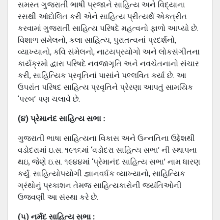
સમસ્‍ત ગુજરાતી ભાષી પ્રજાને સાહિત્‍ય અને વિદ્યાના
રસથી આંદોલિત કરી એને સાહિત્‍ય પ્રીત્‍યર્થે એકત્રીત
કરવામાં ગુજરાતી સાહિત્‍ય પરિષદે મહત્‍વનો ફાળો આપ્‍યો છે.
વિશાળ સંમેલનો, કલા સાહિત્‍ય, પુરાતત્‍વનાં પ્રદર્શનો,
વ્‍યાખ્‍યાનો, કવિ સંમેલનો, નાટયપ્રયોગો અને લોકસંગીતના
કાર્યક્રમો દ્વારા પરિષદે નવજાગૃતિ અને નવચેતનાનો સંચાર
કરી, સાહિત્યિક પ્રવૃતિનાં પાસાંને પલ્‍લવિત કર્યાં છે. આ
ઉપરાંત પરિષદ સાહિત્‍ય પ્રવૃતિને પ્રેરણા આપતું સામયિક
‘પરબ’ પણ ચલાવે છે.
(૪) પ્રેમાનંદ સાહિત્‍ય સભા :
ગુજરાતી ભાષા સાહિત્‍યના વિકાસ અને ઉન્‍નતિના ઉદ્દેશથી
વડોદરામાં ઇ.સ. ૧૯૧૬માં ‘વડોદરા સાહિત્‍ય સભા’ ની સ્‍થાપના
થઇ, જેણે ઇ.સ. ૧૯૪૪માં ‘પ્રેમાનંદ સાહિત્‍ય સભા’ નામ ધારણ
કર્યું. સાહિત્‍યોપયોગી જ્ઞાનવર્ધક વ્‍યાખ્‍યાનો, સાહિત્યિક
ગ્રંથોનું પ્રકાશન તેમજ સાહિત્‍યકારોની જયંતિઓની
ઉજવણી આ સંસ્‍થા કરે છે.
(૫) નર્મદ સાહિત્‍ય સભા :