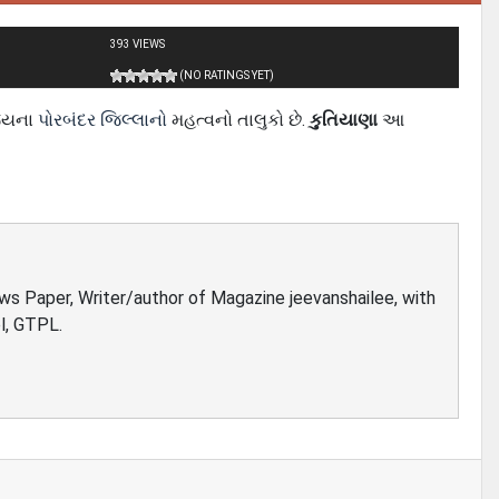
393 VIEWS
(NO RATINGS YET)
્યના
પોરબંદર જિલ્લાનો
મહત્વનો તાલુકો છે.
કુતિયાણા
આ
ews Paper, Writer/author of Magazine jeevanshailee, with
l, GTPL.