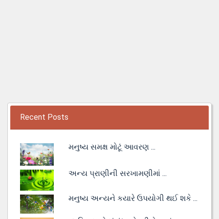
Recent Posts
મનુષ્ય સમક્ષ મોટૂં આવરણ ...
અન્ય પ્રાણીની સરખામણીમાં ...
મનુષ્ય અન્યને કયારે ઉપયોગી થઈ શકે ...