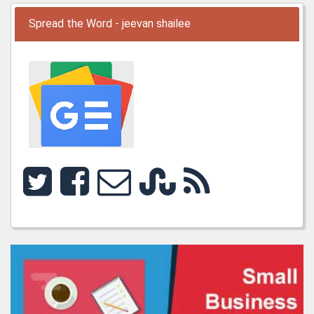
Spread the Word - jeevan shailee