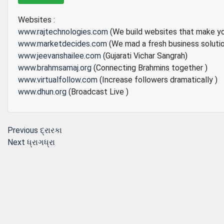
Websites :
www.rajtechnologies.com
(We build websites that make y
www.marketdecides.com
(We mad a fresh business soluti
www.jeevanshailee.com
(Gujarati Vichar Sangrah)
www.brahmsamaj.org
(Connecting Brahmins together )
www.virtualfollow.com
(Increase followers dramatically )
www.dhun.org
(Broadcast Live )
Post
Previous
Previous
દ્રારકા
Next
post:
Next
ધ્રાગધ્રા
navigation
post: