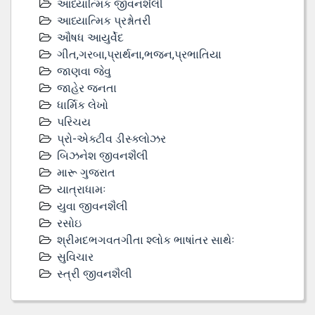
આધ્યાત્મિક જીવનશૈલી
આધ્યાત્મિક પ્રશ્નોતરી
ઔષધ આયુર્વેદ
ગીત,ગરબા,પ્રાર્થના,ભજન,પ્રભાતિયા
જાણવા જેવુ
જાહેર જનતા
ધાર્મિક લેખો
પરિચય
પ્રો-એક્ટીવ ડીસ્‍ક્લોઝર
બિઝનેશ જીવનશૈલી
મારૂ ગુજરાત
યાત્રાધામઃ
યુવા જીવનશૈલી
રસોઇ
શ્રીમદભગવતગીતા શ્લોક ભાષાંતર સાથેઃ
સુવિચાર
સ્ત્રી જીવનશૈલી