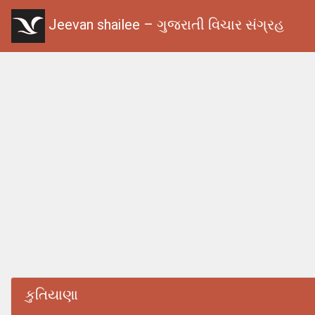
Jeevan shailee – ગુજરાતી વિચાર સંગ્રહ
કુતિયાણા