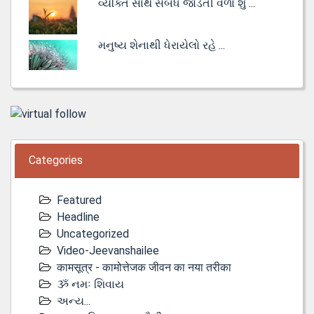
વ્યક્તિ સાથે સંબંધ જોડતી વેળા શું ...
મનુષ્ય શેનાથી ધેરાયેલો રહે ...
Categories
Featured
Headline
Uncategorized
Video-Jeevanshailee
कामसूत्र - कामोत्तेजक जीवन का नया तरीका
ૐ નમઃ શિવાય
અન્ય...