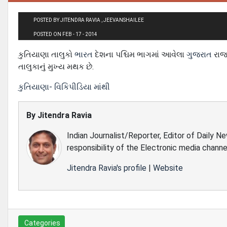
POSTED BY JITENDRA RAVIA , JEEVANSHAILEE
POSTED ON FEB - 17 - 2014
કુતિયાણા તાલુકો
ભારત
દેશના પશ્ચિમ ભાગમાં આવેલા
ગુજરાત
રાજ
તાલુકાનું મુખ્ય મથક છે.
કુતિયાણા- વિકિપીડિયા માંથી
By
Jitendra Ravia
Indian Journalist/Reporter, Editor of Daily N
responsibility of the Electronic media channe
Jitendra Ravia's profile
|
Website
Categories