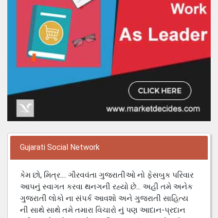
Gujarati Social Network
કેમ છો, મિત્ર.... ગૌરવવંતા ગુજરાતીઓ નો ફેસબુક પરિવાર
આપનું સ્વાગત કરવા થનગની રહ્યો છે... અહી તમે અનેક
ગુજરાતી લોકો ના સંપર્ક આવશો અને ગુજરાતી સાહિત્ય
ની સાથે સાથે તમે તમારા વિચારો નું પણ આદાન-પ્રદાન