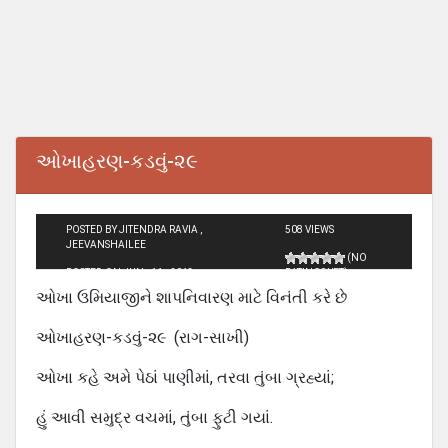
ઓખાહરણ-કડવું-૨૯
POSTED BY JITENDRA RAVIA ,
508 VIEWS
JEEVANSHAILEE
(NO
POSTED ON JUN - 11 - 2013
RATINGS YET)
ઓખા ઉમિયાજીને શાપનિવારણ માટે વિનંતી કરે છે
ઓખાહરણ-કડવું-૨૯ (રાગ-સાખી)
ઓખા કહે અમે પેઠાં પાણીમાં, તરવા તુંબા ગ્રહ્યાં;
હું આવી સમુદ્ર વચમાં, તુંબા ફુટી ગયાં.