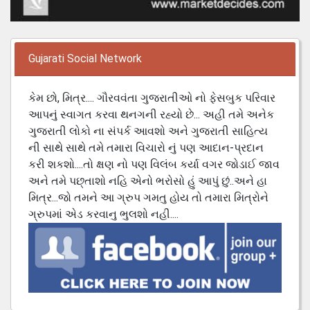
Gujarati Social Network
કેમ છો, મિત્ર.... ગૌરવવંતા ગુજરાતીઓ નો ફેસબુક પરિવાર
આપનું સ્વાગત કરવા થનગની રહ્યો છે... અહી તમે અનેક
ગુજરાતી લોકો ના સંપર્ક આવશો અને ગુજરાતી સાહિત્ય
ની સાથે સાથે તમે તમારા વિચારો નું પણ આદાન-પ્રદાન
કરી શકશો....તો ક્ષણ નો પણ વિલંબ કર્યા વગર જોડાઈ જાવ
અને તમે પછ્તાશો નહિ એનો ભરોસો હું આપું છું..અને હા
મિત્ર...જો તમને આ ગ્રુપ ગમતુ હોય તો તમારા મિત્રોને
ગ્રુપમાં એડ કરવાનુ ભુલશો નહી....