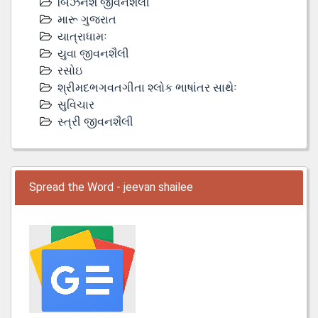
બિઝનેશ જીવનશૈલી
મારૂ ગુજરાત
યાત્રાધામઃ
યુવા જીવનશૈલી
રસોઇ
શ્રીમદભગવતગીતા શ્લોક ભાષાંતર સાથેઃ
સુવિચાર
સ્ત્રી જીવનશૈલી
Spread the Word - jeevan shailee