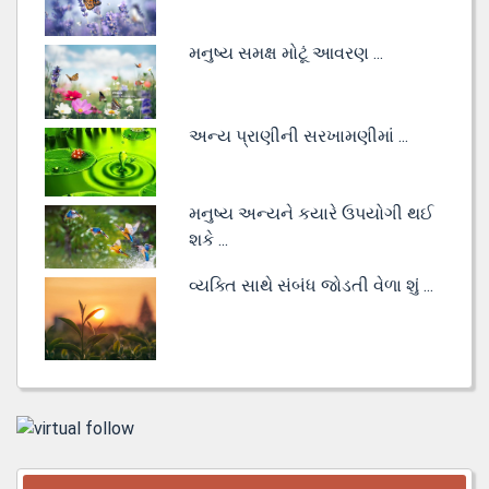
મનુષ્ય સમક્ષ મોટૂં આવરણ ...
અન્ય પ્રાણીની સરખામણીમાં ...
મનુષ્ય અન્યને કયારે ઉપયોગી થઈ
શકે ...
વ્યક્તિ સાથે સંબંધ જોડતી વેળા શું ...