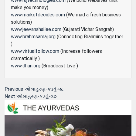
www.rajtechnologies.com
(We build websites that
make you money)
www.marketdecides.com
(We mad a fresh business
solutions)
www.jeevanshailee.com
(Gujarati Vichar Sangrah)
www.brahmsamaj.org
(Connecting Brahmins together
)
www.virtualfollow.com
(Increase followers
dramatically )
www.dhun.org
(Broadcast Live )
Post
Previous
Previous
ઓખાહરણ-કડવું-૨૮
Next
post:
Next
ઓખાહરણ-કડવું-૩૦
navigation
post: