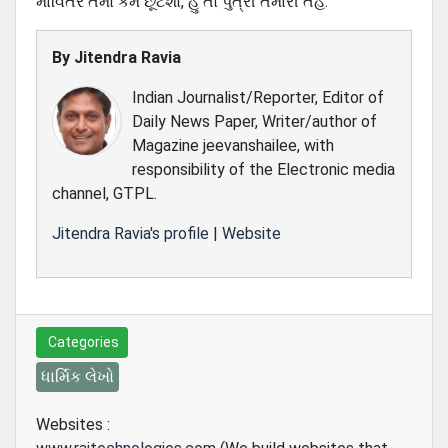
માવિતર તમો કેમ છૂટશો, હું તો પુત્રી તમારી તેહ.
By
Jitendra Ravia
Indian Journalist/Reporter, Editor of
Daily News Paper, Writer/author of
Magazine jeevanshailee, with
responsibility of the Electronic media
channel, GTPL.
Jitendra Ravia's profile
|
Website
Categories
ધાર્મિક લેખો
Websites :