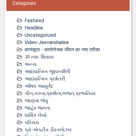
Categories
Featured
Headline
Uncategorized
Video-Jeevanshailee
कामसूत्र - कामोत्तेजक जीवन का नया तरीका
ૐ નમઃ શિવાય
અન્ય...
આધ્યાત્મિક જીવનશૈલી
આધ્યાત્મિક પ્રશ્નોતરી
ઔષધ આયુર્વેદ
ગીત,ગરબા,પ્રાર્થના,ભજન,પ્રભાતિયા
જાણવા જેવુ
જાહેર જનતા
ધાર્મિક લેખો
પરિચય
પ્રો-એક્ટીવ ડીસ્‍ક્લોઝર