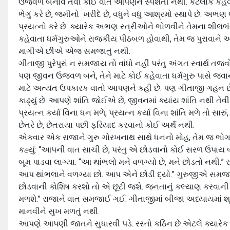
ઉજ્વળ બનાવે તેવી કોઈ વાત આપણને સ્પર્શતી નથી. કેટલાક કહે
ભેગું કરે છે, જમીનો ખરીદે છે, વધુને વધુ આશ્રમો સ્થાપે છે. અભણ
પ્રયત્નો કરે છે. ક્યારેક અભણ સ્ત્રીઓને ભોળવીને તેમના શીલભં
કહેવાતા ધર્મગુરુઓને રાજકીય પીઠબળ હોવાથી, તેમ જ પુરાવાને અ
માગીએ છીએ એજ સમજાતું નથી.
ગીતાજી પુરેપુરાં ન સમજાય તો વાંધો નહીં પરંતુ અંગત સ્વાર્થ
પણ જીવન ઉજ્વળ બને, તેને માટે કોઈ કહેવાતા ધર્મગુરુ પાસે જ
માટે અત્યંત ઉપકારક વાતો આપણને કહી છે. પણ ગીતાજી ગહન 
કાઢ્યું છે. આપણે શાંતિ જોઈએ છે, જીવનમાં ક્યાંય શાંતિ નથી 
પ્રયત્ન કર્યા વિના ધન મળે, પ્રયત્ન કર્યા વિના શાંતિ મળે તો
છેતરે છે, છેતરાયા પછી ફરિયાદ કરવાનો કોઈ અર્થ નથી.
એકવાર એક રાજાને ગુરુ ગોરખનાથ સાથે ધનનો મોહ, તેમ જ ભોગ
કહ્યું: “આપની વાત સાચી છે, પરંતુ એ છોડવાનો કોઈ સરળ ઉપાય
બૂમ પાડવા લાગ્યા. “આ થાંભલો મને વળગ્યો છે, મને છોડતો નથી.” ર
આપ થાંભલાને વળગ્યા છો. આપ એને છોડી દ્યો.” ગુરુજીએ સમજાવ્
છોડવાની કોશિષ કરશો તો એ છૂટી જશે. જનતાનું કલ્યાણ કરવાની
મળશે.” રાજાને વાત સમજાઈ ગઈ. ગીતાજીમાં બીજા અધ્યાયમાં શ્રીક
માનવીને સુખ મળતું નથી.
આપણે આપણી જાતને સુધારવી પડે. રસ્તો કઠિન છે એટલે ક્યાર