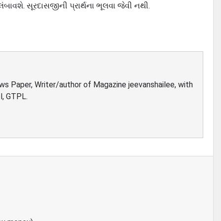
બાવશે. સૂરદાસજીની પ્રાર્થના ભૂલવા જેવી નથી.
ews Paper, Writer/author of Magazine jeevanshailee, with
l, GTPL.