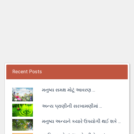
Recent Posts
મનુષ્ય સમક્ષ મોટૂં આવરણ ...
અન્ય પ્રાણીની સરખામણીમાં ...
મનુષ્ય અન્યને કયારે ઉપયોગી થઈ શકે ...