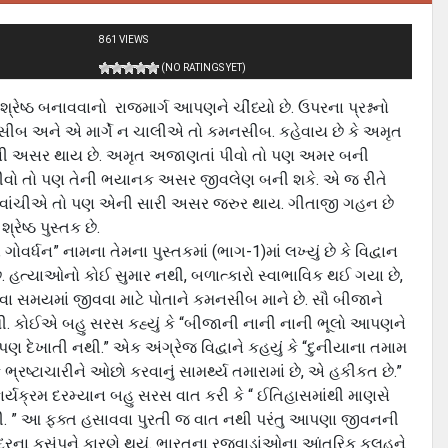
861 VIEWS
(NO RATINGS YET)
્રેષ્ઠ બનાવવાનો રાજમાર્ગ આપણને ચીંધ્યો છે. ઉપરના પ્રશ્નનો
દનસીબ અને એ માર્ગે ન ચાલીએ તો કમનસીબ. કહેવાય છે કે અમૃત
એની અસર થાય છે. અમૃત અજાણતાં પીવો તો પણ અમર બની
પીવો તો પણ તેની ભયાનક અસર જીવલેણ બની શકે. એ જ રીતે
ે વાંચીએ તો પણ એની સારી અસર જરુર થાય. ગીતાજી ગહન છે
રેષ્ઠ પુસ્તક છે.
ન” નામના તેમના પુસ્તકમાં (ભાગ-1)માં લખ્યું છે કે વિદ્વાન
ે. હત્યાઓનો કોઈ સુમાર નથી, બળાત્કારો સ્વાભાવિક થઈ ગયા છે,
વા સમયમાં જીવવા માટે પોતાને કમનસીબ માને છે. સૌ બીજાને
ું નથી. કોઈએ બહુ સરસ કહ્યું કે “બીજાની નાની નાની ભૂલો આપણને
ણ દેખાતી નથી.” એક અંગ્રેજ વિદ્વાને કહયું કે “દુનીયાના તમામ
ભ્રષ્ટાચારીને ઓછો કરવાનું સામર્થ્ય તમારામાં છે, એ હકીકત છે.”
ાર્યક્રમ દરમ્યાન બહુ સરસ વાત કરી કે “ ઈતિહાસમાંથી માણસે
નથી. ” આ ફક્ત હસાવવા પુરતી જ વાત નથી પરંતુ આપણા જીવનની
દરના કુસંપને કારણે થયું. ભારતના રજવાડાંઓના આંતરિક કલહને