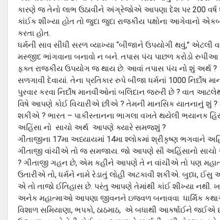
કારણે જ તેનો લાભ ઉઠાવીને અંગ્રેજોએ આપણા દેશ પર 200 વર્ષ
કાંઈક શીખ્યા હોત તો જુદા જુદા રાજકીય પક્ષોના આગેવાનો એકબ
કરતા હોત.
ધર્મની સાવ સીધી સરળ વ્યાખ્યા “બીજાને ઉપયોગી થવું,” એટલી વા
મસ્જીદ ભાંગવાના બનાવો ન બને. તપાસ પંચ પાછળ કરોડો રુપી
ફક્ત રાજકીય ઉપયોગ જ થાય છે. આવાં તપાસ પંચ નો શું અર્થ ? ઈ
સળગાવી દેવાયાં. તેના પ્રતિકાર રુપે બીજા ધર્મનાં 1000 નિર્દોષ મા
પુરવાર કરવા નિર્દોષ માનવીઓનાં બલિદાન જરુરી છે ? વાત આટલે
વિષે આપણે કોઈ વિચારીએ છીએ ? તેમની માનસિક યાતનાનું શું ? 
શકીએ ? ભારત – પાકીસ્તાનના ભાગલા વખતે થયેલી ભયાનક હિંસા, 
અહિંસા નો સાચો અર્થ આપણે ક્યારે સમજશું ?
ગીતાજીના 17મા અધ્યાયમાં 14મા શ્લોકમાં શ્રીકૃષ્ણ ભગવાને અહ
ગીતાજી વાંચીએ તો જ સમજાય. જો આપણે સૌ અહિંસાનો સાચો અર
? ગીતાજી ગહન છે, એમ કહીને આપણે તે ન વાંચીએ તો પણ મહાત્મ
ઉતારીએ તો, ધર્મને નામે રેડાતું લોહી અટકાવી શકીએ. બુધ્ધ, ઈસ
એ તો તાજો ઈતિહાસ છે. પરંતુ આપણે તેમાંથી કાંઈ શીખ્યા નથી.
અનેક મહાત્માઓ આપણા જીવનને ઇજ્વળ બનાવવા ધાર્મિક કથાઓ 
વિશાળ સમિયાણા, ભપકો, ઠાઠમાઠ, એ બધાથી આકર્ષાઈને જઈએ છીએ