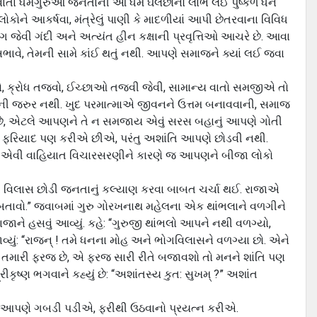
વાતા ધર્મગુરુઓ જનતાની આ ધર્મ ઘેલછાનો લાભ લઈ પુષ્કળ ધન
 લોકોને આકર્ષવા, મંત્રેલું પાણી કે માદળીયાં આપી છેતરવાના વિવિધ
ગ જેવી ગંદી અને અત્યંત હીન કક્ષાની પ્રવૃત્તિઓ આચરે છે. આવા
ભાવે, તેમની સામે કાંઈ થતું નથી. આપણે સમાજને ક્યાં લઈ જવા
 તજવો, ક્રોધ તજવો, ઈચ્છાઓ તજવી જેવી, સામાન્ય વાતો સમજીએ તો
વાની જરુર નથી. ખુદ પરમાત્માએ જીવનને ઉત્તમ બનાવવાની, સમાજ
છે, એટલે આપણને તે ન સમજાય એવું સરસ બહાનું આપણે ગોતી
તેવી ફરિયાદ પણ કરીએ છીએ, પરંતુ અશાંતિ આપણે છોડવી નથી.
 સારું, એવી વાહિયાત વિચારસરણીને કારણે જ આપણને બીજા લોકો
 વિલાસ છોડી જનતાનું કલ્યાણ કરવા બાબત ચર્ચા થઈ. રાજાએ
 બતાવો.” જવાબમાં ગુરુ ગોરખનાથ મહેલના એક થાંભલાને વળગીને
ાજાને હસવું આવ્યું. કહે: “ગુરુજી થાંભલો આપને નથી વળગ્યો,
યું: “રાજન્ ! તમે ધનના મોહ અને ભોગવિલાસને વળગ્યા છો. એને
 તમારી ફરજ છે, એ ફરજ સારી રીતે બજાવશો તો મનને શાંતિ પણ
ૃષ્ણ ભગવાને કહ્યું છે: “અશાંતસ્ય કુત: સુખમ્ ?” અશાંત
ેક આપણે ગબડી પડીએ, ફરીથી ઉઠવાનો પ્રયત્ન કરીએ.