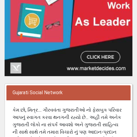
Gujarati Social Network
કેમ છો, મિત્ર.... ગૌરવવંતા ગુજરાતીઓ નો ફેસબુક પરિવાર
આપનું સ્વાગત કરવા થનગની રહ્યો છે... અહી તમે અનેક
ગુજરાતી લોકો ના સંપર્ક આવશો અને ગુજરાતી સાહિત્ય
ની સાથે સાથે તમે તમારા વિચારો નું પણ આદાન-પ્રદાન