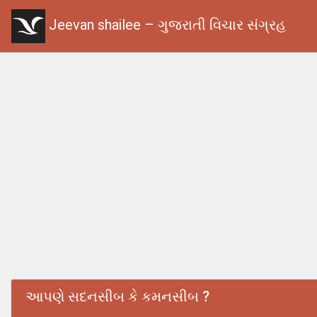
Jeevan shailee – ગુજરાતી વિચાર સંગ્રહ
આપણે સદનસીબ કે કમનસીબ ?