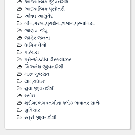
આધ્યાત્મિક જીવનશૈલી
આધ્યાત્મિક પ્રશ્નોતરી
ઔષધ આયુર્વેદ
ગીત,ગરબા,પ્રાર્થના,ભજન,પ્રભાતિયા
જાણવા જેવુ
જાહેર જનતા
ધાર્મિક લેખો
પરિચય
પ્રો-એક્ટીવ ડીસ્‍ક્લોઝર
બિઝનેશ જીવનશૈલી
મારૂ ગુજરાત
યાત્રાધામઃ
યુવા જીવનશૈલી
રસોઇ
શ્રીમદભગવતગીતા શ્લોક ભાષાંતર સાથેઃ
સુવિચાર
સ્ત્રી જીવનશૈલી