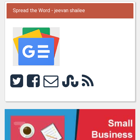
Spread the Word - jeevan shailee