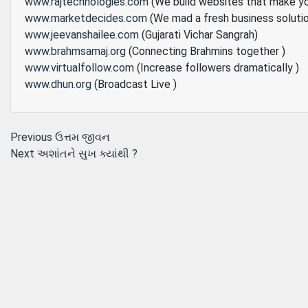
www.rajtechnologies.com
(We build websites that make y
www.marketdecides.com
(We mad a fresh business soluti
www.jeevanshailee.com
(Gujarati Vichar Sangrah)
www.brahmsamaj.org
(Connecting Brahmins together )
www.virtualfollow.com
(Increase followers dramatically )
www.dhun.org
(Broadcast Live )
Post
Previous
Previous
ઉત્તમ જીવન
Next
post:
Next
અશાંતને સુખ ક્યાંથી ?
navigation
post: