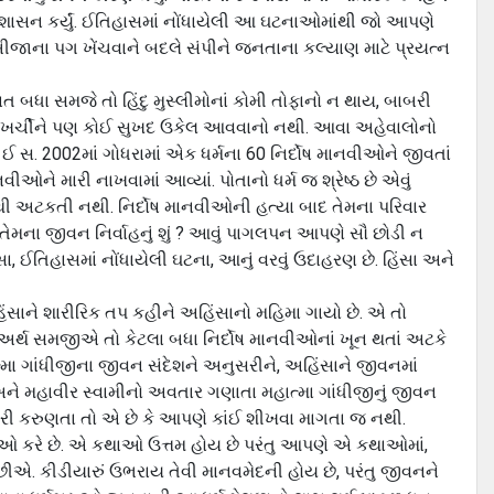
 શાસન કર્યું. ઈતિહાસમાં નોંધાયેલી આ ઘટનાઓમાંથી જો આપણે
ીજાના પગ ખેંચવાને બદલે સંપીને જનતાના કલ્યાણ માટે પ્રયત્ન
ત બધા સમજે તો હિંદુ મુસ્લીમોનાં કોમી તોફાનો ન થાય, બાબરી
આ ખર્ચીને પણ કોઈ સુખદ ઉકેલ આવવાનો નથી. આવા અહેવાલોનો
 સ. 2002માં ગોધરામાં એક ધર્મના 60 નિર્દોષ માનવીઓને જીવતાં
નવીઓને મારી નાખવામાં આવ્યાં. પોતાનો ધર્મ જ શ્રેષ્ઠ છે એવું
થી અટકતી નથી. નિર્દોષ માનવીઓની હત્યા બાદ તેમના પરિવાર
તેમના જીવન નિર્વાહનું શું ? આવું પાગલપન આપણે સૌ છોડી ન
ઈતિહાસમાં નોંધાયેલી ઘટના, આનું વરવું ઉદાહરણ છે. હિંસા અને
િંસાને શારીરિક તપ કહીને અહિંસાનો મહિમા ગાયો છે. એ તો
્થ સમજીએ તો કેટલા બધા નિર્દોષ માનવીઓનાં ખૂન થતાં અટકે
ા ગાંધીજીના જીવન સંદેશને અનુસરીને, અહિંસાને જીવનમાં
ુ અને મહાવીર સ્વામીનો અવતાર ગણાતા મહાત્મા ગાંધીજીનું જીવન
 ખરી કરુણતા તો એ છે કે આપણે કાંઈ શીખવા માગતા જ નથી.
કરે છે. એ કથાઓ ઉત્તમ હોય છે પરંતુ આપણે એ કથાઓમાં,
. કીડીયારું ઉભરાય તેવી માનવમેદની હોય છે, પરંતુ જીવનને