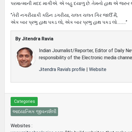
પરમાત્માની મદદ માગીએ. એ બહુ દયાળુ છે. તેમનો હાથ એ જરુર લં
“તેરી નગરીયાકી કઠિન ડગરીયા, ચલત ચલત ગિર જાઉઁ મૈં,
એક બાર પ્રભુ હાથ પકડ લો, એક બાર પ્રભુ હાથ પકડ લો………”
By
Jitendra Ravia
Indian Journalist/Reporter, Editor of Daily N
responsibility of the Electronic media channe
Jitendra Ravia's profile
|
Website
Categories
આધ્યાત્મિક જીવનશૈલી
Websites :