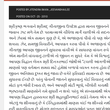
POSTED BY JITENDRA RAVIA , JEEVANSHAILEE
POSTED ON OCT - 25 - 2010
શ્રીકૃષ્ણ ભગવાને શ્રીમદ્ ગીતાજીના ઉપદેશ દ્વારા માનવ જીવનને શ
જવાબ ઝટ મળે તેમ છે. પરમાત્માએ ચીંધેલા માર્ગે ચાલીએ તો સ
અને ઝેરમાં એક સમાન ગુણ છે કે, એ અજાણતાં પીવો તો પણ 
શકાય. ઝેર, સમજી વિચારીને, આપઘાત કરવા પીવો કે અજાણતાં 
ગીતાજી આપણા જીવનને સુધારવા વાંચીએ કે સાધારણ વાંચન રુપ
એમ માનીને વાંચવાનું ટાળીએ તો જીવન ન સુધરે. કેમ કે એ વિશ્વનું શ્
આપણા વિદ્વાન લેખક શ્રી દિનકરભાઈ જોષીએ “ટચલી આંગળીએ ગોવર્ધ
માણસો પણ વર્તમાન સમય માટે હંમેશાં બળાપો વ્યક્ત કરતા હોય છ
જીવન અતિશય દુષ્કર થતું જાય છે વગેરે ફરિયાદો સામાન્ય છે. આ
સુધારવા ઈચ્છે છે. પરંતુ પોતાની જાતને સુધારવાનું કોઈ વિચારત
મોટાં ફળ જેવી દેખાય છે, અને આપણી મોટી ભૂલો, બીલોરી કાચથી પ
ભ્રષ્ટાચારી માણસોને તમે સુધારી ન શકો. પરંતુ એ સંખ્યામાંથી એક 
આપણા વિદ્વાન હાસ્યકાર શ્રી શહાબુદ્દીનભાઈ રાઠોડે તેમના એક ક
એટલું જ શીખવાનું છે કે ઈતિહાસમાંથી માણસ કાંઈ જ શીખ્યો 
નરી વાસ્તવિકતા છે. મોગલ સલ્તનત કે મરાઠાઓનું પતન અંદરોઅં