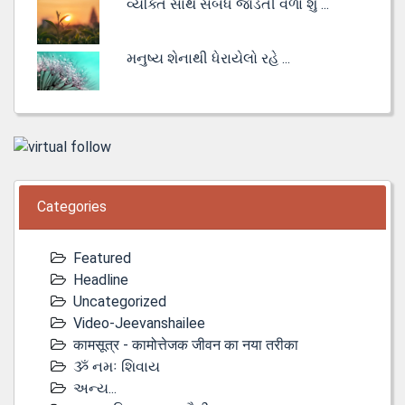
વ્યક્તિ સાથે સંબંધ જોડતી વેળા શું ...
મનુષ્ય શેનાથી ધેરાયેલો રહે ...
Categories
Featured
Headline
Uncategorized
Video-Jeevanshailee
कामसूत्र - कामोत्तेजक जीवन का नया तरीका
ૐ નમઃ શિવાય
અન્ય...