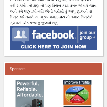
કરી શકશો....તો ક્ષણ નો પણ વિલંબ કર્યા વગર જોડાઈ જાવ
અને તમે પછ્તાશો નહિ એનો ભરોસો હું આપું છું..અને હા
મિત્ર...જો તમને આ ગ્રુપ ગમતુ હોય તો તમારા મિત્રોને
ગ્રુપમાં એડ કરવાનુ ભુલશો નહી....
Sponsors