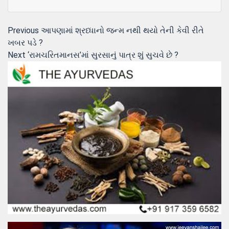
Post
Previous
Previous
આપણામાં શ્રધ્ધાનો જન્મ નથી થયો તેની કેવી રીતે
post:
ખબર પડે ?
navigation
Next
Next
‘રામચરિતમાનસ’માં સુરસાનું પાત્ર શું સુચવે છે ?
post: