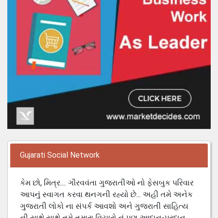
Gujarati Social Network
કેમ છો, મિત્ર.... ગૌરવવંતા ગુજરાતીઓ નો ફેસબુક પરિવાર
આપનું સ્વાગત કરવા થનગની રહ્યો છે... અહી તમે અનેક
ગુજરાતી લોકો ના સંપર્ક આવશો અને ગુજરાતી સાહિત્ય
ની સાથે સાથે તમે તમારા વિચારો નું પણ આદાન-પ્રદાન