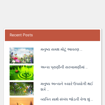
Recent Posts
મનુષ્ય સમક્ષ મોટૂં આવરણ ...
અન્ય પ્રાણીની સરખામણીમાં ...
મનુષ્ય અન્યને કયારે ઉપયોગી થઈ
શકે ...
વ્યક્તિ સાથે સંબંધ જોડતી વેળા શું ...