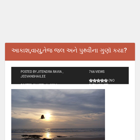
આકાશ,વાયુ,તેજ જલ અને પુથ્વીના ગુણૉ કયા?
POSTED BY JITENDRA RAVIA ,
766 VIEWS
JEEVANSHAILEE
(NO
POSTED ON SEP - 1 - 2014
RATINGS YET)