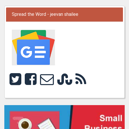
Spread the Word - jeevan shailee