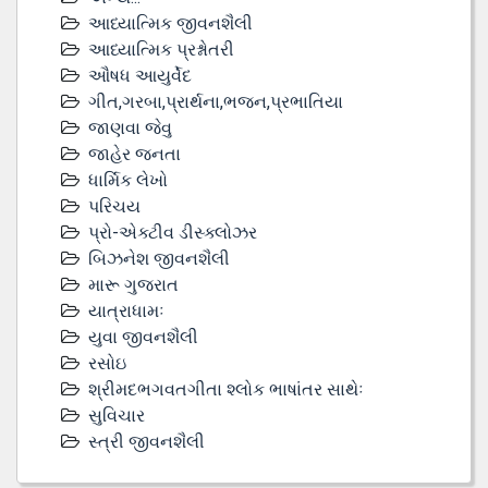
આધ્યાત્મિક જીવનશૈલી
આધ્યાત્મિક પ્રશ્નોતરી
ઔષધ આયુર્વેદ
ગીત,ગરબા,પ્રાર્થના,ભજન,પ્રભાતિયા
જાણવા જેવુ
જાહેર જનતા
ધાર્મિક લેખો
પરિચય
પ્રો-એક્ટીવ ડીસ્‍ક્લોઝર
બિઝનેશ જીવનશૈલી
મારૂ ગુજરાત
યાત્રાધામઃ
યુવા જીવનશૈલી
રસોઇ
શ્રીમદભગવતગીતા શ્લોક ભાષાંતર સાથેઃ
સુવિચાર
સ્ત્રી જીવનશૈલી