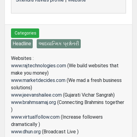
Categories
Headline
આધ્યાત્મિક પ્રશ્નોતરી
Websites :
www.rajtechnologies.com
(We build websites that
make you money)
www.marketdecides.com
(We mad a fresh business
solutions)
www.jeevanshailee.com
(Gujarati Vichar Sangrah)
www.brahmsamaj.org
(Connecting Brahmins together
)
www.virtualfollow.com
(Increase followers
dramatically )
www.dhun.org
(Broadcast Live )