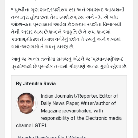
* પુથ્વીના ગુણ શબ્દ,સ્પર્શ,રુપ રસ અને ગંધ.શબ્દ આકાશની
તન્માત્રા હોવા છતાં તેમાં સ્પર્શ,રુપ,રસ અને ગંધ એ બધા
ઓછા-વતા પ્રણામમાં આવેલ છે.શબ્દમાં સ્પર્શના વિભાગથી
તેની અસર થાય છે.શબ્દને આકૃતિ છે તે રુપ, શબ્દમાં
કડવાશ,મીઠાશ તીખાશ વગેરેનું દર્શન તે રસનું અને શબ્દમાં
ગમો-અણગમો તે ગંધનું કારણ છે.
આવું જ અન્ય તત્વોમાં સમજવું એટલે જ ‘પ્રધાનપણે’શબ્દ
પ્રયોજયો છે પ્રત્યેક તત્વમાં ગૌણપણે અન્ય ગુણો રહેલા છે.
By
Jitendra Ravia
Indian Journalist/Reporter, Editor of
Daily News Paper, Writer/author of
Magazine jeevanshailee, with
responsibility of the Electronic media
channel, GTPL.
Jitendra Ravia's profile
|
Website