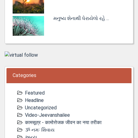
મનુષ્ય શેનાથી ધેરાયેલો રહે ...
Categories
Featured
Headline
Uncategorized
Video-Jeevanshailee
कामसूत्र - कामोत्तेजक जीवन का नया तरीका
ૐ નમઃ શિવાય
અન્ય...