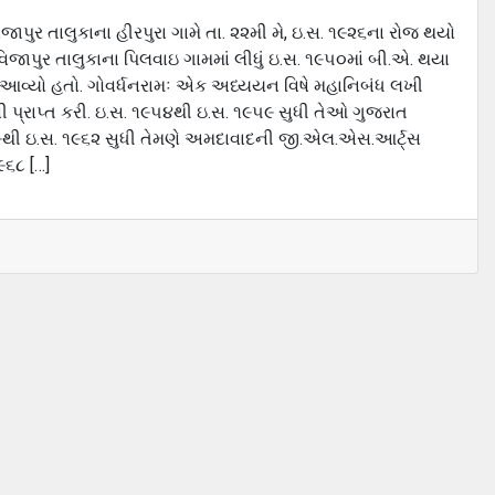
ુર તાલુકાના હીરપુરા ગામે તા. ૨૨મી મે, ઇ.સ. ૧૯૨૬ના રોજ થયો
વિજાપુર તાલુકાના પિલવાઇ ગામમાં લીધું ઇ.સ. ૧૯૫૦માં બી.એ. થયા
 આવ્યો હતો. ગોવર્ધનરામઃ એક અધ્યયન વિષે મહાનિબંધ લખી
ી પ્રાપ્ત કરી. ઇ.સ. ૧૯૫૪થી ઇ.સ. ૧૯૫૯ સુધી તેઓ ગુજરાત
૧૯૫૯થી ઇ.સ. ૧૯૬૨ સુધી તેમણે અમદાવાદની જી.એલ.એસ.આર્ટ્સ
૯૬૮ […]