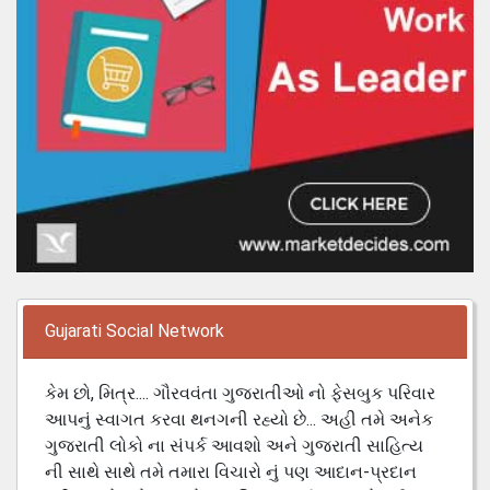
Gujarati Social Network
કેમ છો, મિત્ર.... ગૌરવવંતા ગુજરાતીઓ નો ફેસબુક પરિવાર
આપનું સ્વાગત કરવા થનગની રહ્યો છે... અહી તમે અનેક
ગુજરાતી લોકો ના સંપર્ક આવશો અને ગુજરાતી સાહિત્ય
ની સાથે સાથે તમે તમારા વિચારો નું પણ આદાન-પ્રદાન