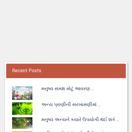
Recent Posts
મનુષ્ય સમક્ષ મોટૂં આવરણ ...
અન્ય પ્રાણીની સરખામણીમાં ...
મનુષ્ય અન્યને કયારે ઉપયોગી થઈ શકે ...