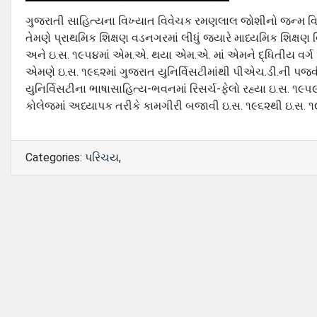
ગુજરાતી સાહિત્યના વિખ્યાત વિવેચક રમણલાલ જોશીનો જન્મ વિજાપ
તેમણે પ્રાથમિક શિક્ષણ વડનગરમાં લીધું જયારે માધ્યમિક શિક્ષણ 
અને ઇ.સ. ૧૯૫૪માં એમ.એ. થયા એમ.એ. માં એમને દ્ધિતીય વર્ગ
એમણે ઇ.સ. ૧૯૬૨માં ગુજરાત યુનિર્વિસટીમાંથી પીએચ.ડી.ની પજવ
યુનિર્વિસટીના ભાષાસાહિત્ય-ભવનમાં રિસર્ચ-ફેલો રહ્યા ઇ.સ. 
કોલેજમાં અધ્યાપક તરીકે કામગીરી બજાવી ઇ.સ. ૧૯૬૨થી ઇ.સ. ૧
Categories:
પરિચય
,