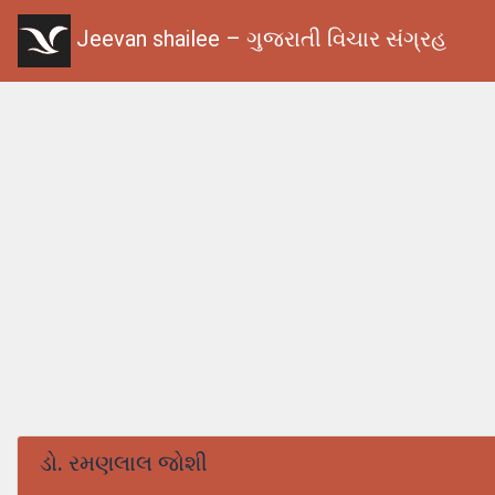
Jeevan shailee – ગુજરાતી વિચાર સંગ્રહ
ડો. રમણલાલ જોશી