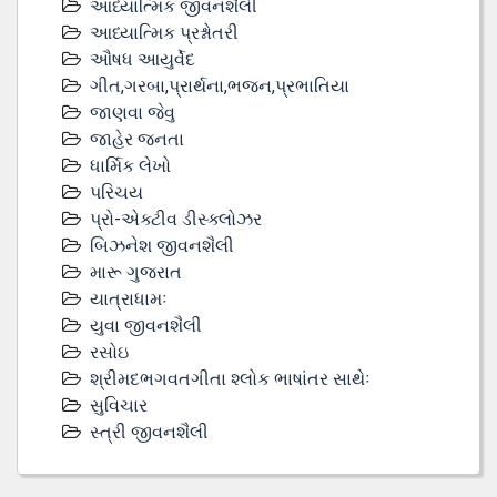
આધ્યાત્મિક જીવનશૈલી
આધ્યાત્મિક પ્રશ્નોતરી
ઔષધ આયુર્વેદ
ગીત,ગરબા,પ્રાર્થના,ભજન,પ્રભાતિયા
જાણવા જેવુ
જાહેર જનતા
ધાર્મિક લેખો
પરિચય
પ્રો-એક્ટીવ ડીસ્‍ક્લોઝર
બિઝનેશ જીવનશૈલી
મારૂ ગુજરાત
યાત્રાધામઃ
યુવા જીવનશૈલી
રસોઇ
શ્રીમદભગવતગીતા શ્લોક ભાષાંતર સાથેઃ
સુવિચાર
સ્ત્રી જીવનશૈલી