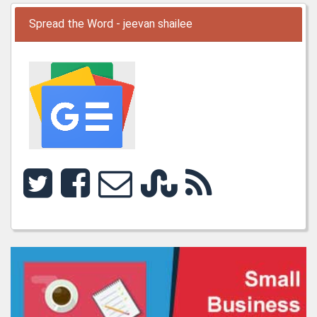
Spread the Word - jeevan shailee