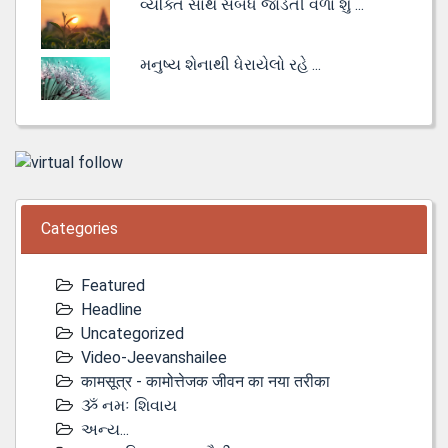
વ્યક્તિ સાથે સંબંધ જોડતી વેળા શું ...
મનુષ્ય શેનાથી ધેરાયેલો રહે ...
Categories
Featured
Headline
Uncategorized
Video-Jeevanshailee
कामसूत्र - कामोत्तेजक जीवन का नया तरीका
ૐ નમઃ શિવાય
અન્ય...