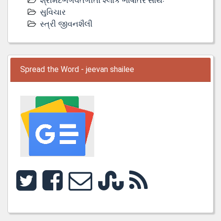
શ્રીમદભગવતગીતા શ્લોક ભાષાંતર સાથેઃ
સુવિચાર
સ્ત્રી જીવનશૈલી
Spread the Word - jeevan shailee