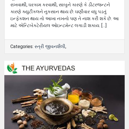
રાખવાથી, ઘરકામ કરવાથી, સાબુને કારણે કે ડીટરજન્ટને
કારણે ક્યુટીકલને નુકસાન થાય છે. ઘણીવાર વધુ પડતું
ઇન્ફેકશન થાય તો આખા નખનો પણ તે નાશ કરી શકે છે. આ
માટે એન્ટિબેકટેરીયલ ઓઇન્ટમેન્ટ લગાડી શકાય. […]
Categories:
સ્ત્રી જીવનશૈલી
,