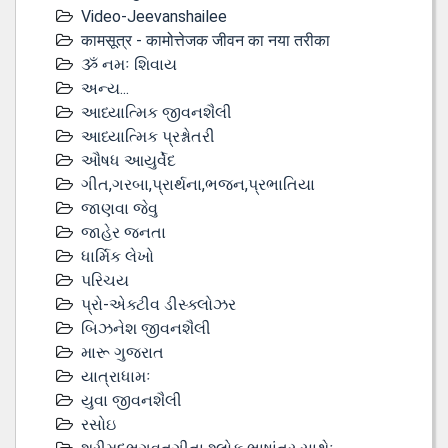
Video-Jeevanshailee
कामसूत्र - कामोत्तेजक जीवन का नया तरीका
ૐ નમઃ શિવાય
અન્ય...
આધ્યાત્મિક જીવનશૈલી
આધ્યાત્મિક પ્રશ્નોતરી
ઔષધ આયુર્વેદ
ગીત,ગરબા,પ્રાર્થના,ભજન,પ્રભાતિયા
જાણવા જેવુ
જાહેર જનતા
ધાર્મિક લેખો
પરિચય
પ્રો-એક્ટીવ ડીસ્‍ક્લોઝર
બિઝનેશ જીવનશૈલી
મારૂ ગુજરાત
યાત્રાધામઃ
યુવા જીવનશૈલી
રસોઇ