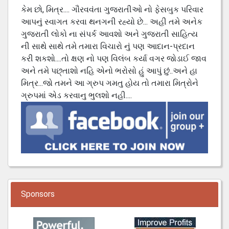
કેમ છો, મિત્ર.... ગૌરવવંતા ગુજરાતીઓ નો ફેસબુક પરિવાર
આપનું સ્વાગત કરવા થનગની રહ્યો છે... અહી તમે અનેક
ગુજરાતી લોકો ના સંપર્ક આવશો અને ગુજરાતી સાહિત્ય
ની સાથે સાથે તમે તમારા વિચારો નું પણ આદાન-પ્રદાન
કરી શકશો....તો ક્ષણ નો પણ વિલંબ કર્યા વગર જોડાઈ જાવ
અને તમે પછ્તાશો નહિ એનો ભરોસો હું આપું છું..અને હા
મિત્ર...જો તમને આ ગ્રુપ ગમતુ હોય તો તમારા મિત્રોને
ગ્રુપમાં એડ કરવાનુ ભુલશો નહી....
Sponsors