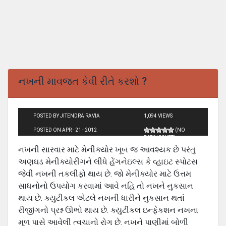
નખની માવજત કેવી રીતે કરશો ?
POSTED BY JITENDRA RAVIA
1,094 VIEWS
POSTED ON APR - 21 - 2012
(NO
RATINGS YET)
નખની સારવાર માટે મેનીક્યોર ખૂબ જ આવશ્યક છે પરંતુ
અણઘડ મેનીક્યોરીંગને લીધે હેંગનેઇલ્સ કે વ્હાઇટ સ્પોટસ
જેવી નખની તકલીફો થાય છે. જો મેનીક્યોર માટે ઉત્તમ
સાધનોનો ઉપયોગ કરવામાં આવે નહિ તો નખને નુકસાન
થાય છે. ક્યુટીકલ એટલે નખની ધારીને નુકસાન થતાં
રીજીંગનો પ્રશ્ન ઊભો થાય છે. ક્યુટીકલ ઇન્ફેકશન નખના
મૂળ પાસે આવેલી ત્વચાનો રોગ છે. નખને પાણીમાં બોળી