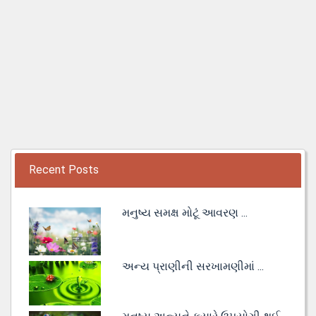
Recent Posts
મનુષ્ય સમક્ષ મોટૂં આવરણ ...
અન્ય પ્રાણીની સરખામણીમાં ...