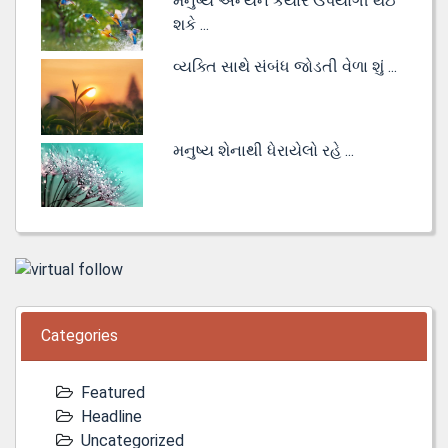
મનુષ્ય અન્યને કયારે ઉપયોગી થઈ
શકે ...
વ્યક્તિ સાથે સંબંધ જોડતી વેળા શું ...
મનુષ્ય શેનાથી ધેરાયેલો રહે ...
Categories
Featured
Headline
Uncategorized