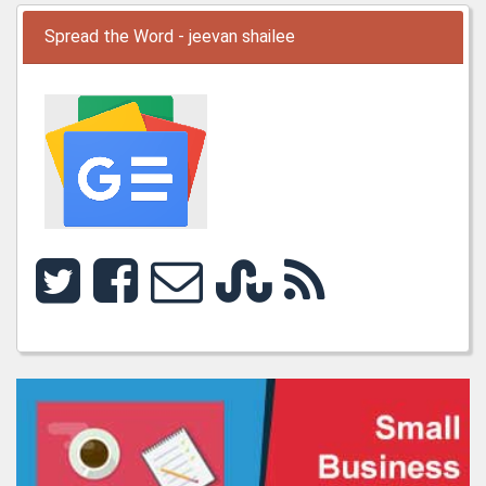
Spread the Word - jeevan shailee