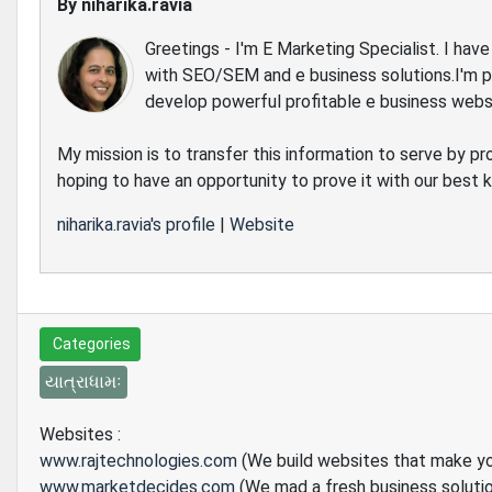
By
niharika.ravia
Greetings - I'm E Marketing Specialist. I ha
with SEO/SEM and e business solutions.I'm 
develop powerful profitable e business webs
My mission is to transfer this information to serve by pr
hoping to have an opportunity to prove it with our best
niharika.ravia's profile
|
Website
Categories
યાત્રાધામઃ
Websites :
www.rajtechnologies.com
(We build websites that make y
www.marketdecides.com
(We mad a fresh business soluti