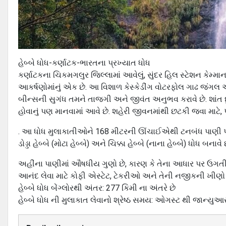
હેબ્બે ધોધ-કર્ણાટક-ભારતના પ્રખ્યાત ધોધ
કર્ણાટકના ચિકમગલુર જિલ્લામાં આવેલું, સુંદર હિલ સ્ટેશન કેમ્મા
આકર્ષણોમાંનું એક છે. આ વિશાળ કેસ્કેડીંગ વોટરફોલ ગાઢ જંગલ અન
બીન્સની સુગંધ તમને તાજગી અને જીવંત અનુભવ કરાવે છે. શાંત 
હોવાનું પણ માનવામાં આવે છે. શહેરી જીવનમાંથી છટકી જવા માટે, પ
. આ ધોધ મુલાકાતીઓને 168 મીટરની ઊંચાઈએથી ટનબંધ પાણી પડતા જ
ડોડ્ડા હેબ્બે (મોટા હેબ્બે) અને ચિક્કા હેબ્બે (નાના હેબ્બે) ધોધ બનાવે છ
અહીંના પાણીમાં ઔષધીય ગુણો છે, કારણ કે તેના આધાર પર ઉગત
આનંદ લેવા માટે કોફી એસ્ટેટ, ટેકરીઓ અને તેની નજીકની ખીણો 
હેબ્બે ધોધ બેંગ્લોરથી અંતર: 277 કિમી ના અંતરે છે
હેબ્બે ધોધ ની મુલાકાત લેવાનો શ્રેષ્ઠ સમય: ઓગસ્ટ થી જાન્યુઆ