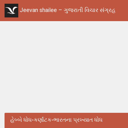
Jeevan shailee – ગુજરાતી વિચાર સંગ્રહ
હેબ્બે ધોધ-કર્ણાટક-ભારતના પ્રખ્યાત ધોધ