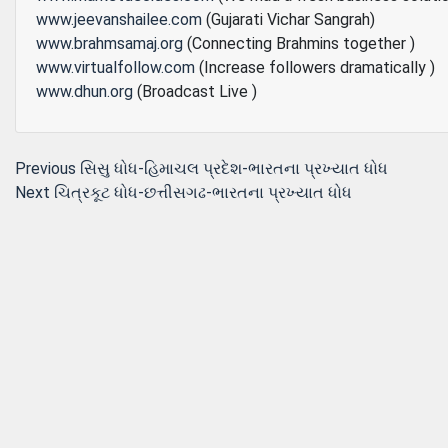
www.jeevanshailee.com
(Gujarati Vichar Sangrah)
www.brahmsamaj.org
(Connecting Brahmins together )
www.virtualfollow.com
(Increase followers dramatically )
www.dhun.org
(Broadcast Live )
Post
Previous
Previous
સિસુ ધોધ-હિમાચલ પ્રદેશ-ભારતના પ્રખ્યાત ધોધ
Next
post:
Next
ચિત્રકૂટ ધોધ-છત્તીસગઢ-ભારતના પ્રખ્યાત ધોધ
navigation
post: