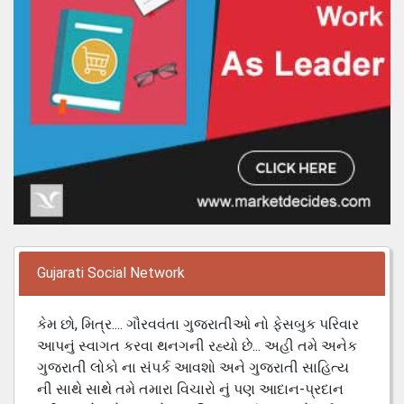
Gujarati Social Network
કેમ છો, મિત્ર.... ગૌરવવંતા ગુજરાતીઓ નો ફેસબુક પરિવાર
આપનું સ્વાગત કરવા થનગની રહ્યો છે... અહી તમે અનેક
ગુજરાતી લોકો ના સંપર્ક આવશો અને ગુજરાતી સાહિત્ય
ની સાથે સાથે તમે તમારા વિચારો નું પણ આદાન-પ્રદાન