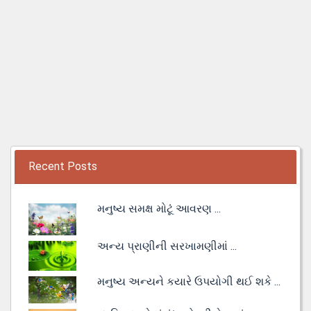
Recent Posts
મનુષ્ય સમક્ષ મોટૂં આવરણ ...
અન્ય પ્રાણીની સરખામણીમાં ...
મનુષ્ય અન્યને કયારે ઉપયોગી થઈ શકે ...