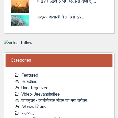
વ્યક્તિ સાથે સંબંધ જોડતી વેળા શું ...
મનુષ્ય શેનાથી ધેરાયેલો રહે ...
Categories
Featured
Headline
Uncategorized
Video-Jeevanshailee
कामसूत्र - कामोत्तेजक जीवन का नया तरीका
ૐ નમઃ શિવાય
અન્ય...