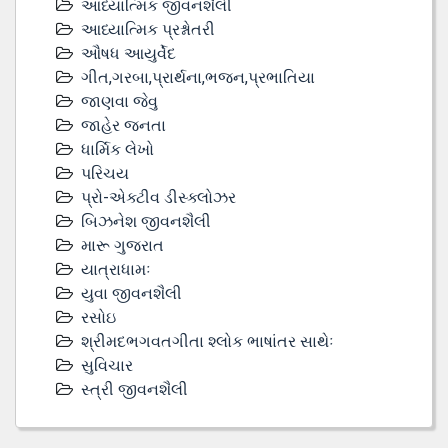
આધ્યાત્મિક જીવનશૈલી
આધ્યાત્મિક પ્રશ્નોતરી
ઔષધ આયુર્વેદ
ગીત,ગરબા,પ્રાર્થના,ભજન,પ્રભાતિયા
જાણવા જેવુ
જાહેર જનતા
ધાર્મિક લેખો
પરિચય
પ્રો-એક્ટીવ ડીસ્‍ક્લોઝર
બિઝનેશ જીવનશૈલી
મારૂ ગુજરાત
યાત્રાધામઃ
યુવા જીવનશૈલી
રસોઇ
શ્રીમદભગવતગીતા શ્લોક ભાષાંતર સાથેઃ
સુવિચાર
સ્ત્રી જીવનશૈલી