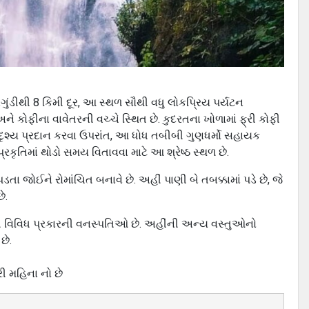
નગુંડીથી 8 કિમી દૂર, આ સ્થળ સૌથી વધુ લોકપ્રિય પર્યટન
ે કોફીના વાવેતરની વચ્ચે સ્થિત છે. કુદરતના ખોળામાં ફ્રી કોફી
દૃશ્ય પ્રદાન કરવા ઉપરાંત, આ ધોધ તબીબી ગુણધર્મો સહાયક
્રકૃતિમાં થોડો સમય વિતાવવા માટે આ શ્રેષ્ઠ સ્થળ છે.
ોઈને રોમાંચિત બનાવે છે. અહીં પાણી બે તબક્કામાં પડે છે, જે
ે.
ી વિવિધ પ્રકારની વનસ્પતિઓ છે. અહીંની અન્ય વસ્તુઓનો
છે.
રી મહિના નો છે