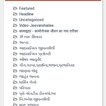
Featured
Headline
Uncategorized
Video-Jeevanshailee
कामसूत्र - कामोत्तेजक जीवन का नया तरीका
ૐ નમઃ શિવાય
અન્ય...
આધ્યાત્મિક જીવનશૈલી
આધ્યાત્મિક પ્રશ્નોતરી
ઔષધ આયુર્વેદ
ગીત,ગરબા,પ્રાર્થના,ભજન,પ્રભાતિયા
જાણવા જેવુ
જાહેર જનતા
ધાર્મિક લેખો
પરિચય
પ્રો-એક્ટીવ ડીસ્‍ક્લોઝર
બિઝનેશ જીવનશૈલી
મારૂ ગુજરાત