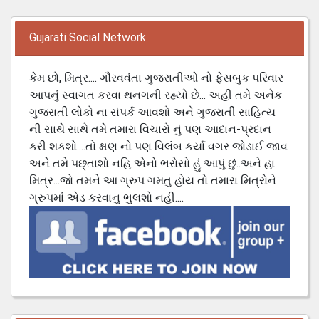
Gujarati Social Network
કેમ છો, મિત્ર.... ગૌરવવંતા ગુજરાતીઓ નો ફેસબુક પરિવાર
આપનું સ્વાગત કરવા થનગની રહ્યો છે... અહી તમે અનેક
ગુજરાતી લોકો ના સંપર્ક આવશો અને ગુજરાતી સાહિત્ય
ની સાથે સાથે તમે તમારા વિચારો નું પણ આદાન-પ્રદાન
કરી શકશો....તો ક્ષણ નો પણ વિલંબ કર્યા વગર જોડાઈ જાવ
અને તમે પછ્તાશો નહિ એનો ભરોસો હું આપું છું..અને હા
મિત્ર...જો તમને આ ગ્રુપ ગમતુ હોય તો તમારા મિત્રોને
ગ્રુપમાં એડ કરવાનુ ભુલશો નહી....