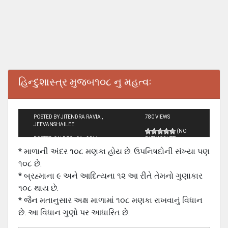
હિન્દુશાસ્ત્ર મુજબ૧૦૮ નુ મહત્વઃ
POSTED BY JITENDRA RAVIA ,
780 VIEWS
JEEVANSHAILEE
(NO
POSTED ON DEC - 21 - 2011
RATINGS YET)
* માળાની અંદર ૧૦૮ મણકા હોય છે. ઉપનિષદોની સંખ્યા પણ
૧૦૮ છે.
* બ્રહ્માના ૯ અને આદિત્યના ૧૨ આ રીતે તેમનો ગુણાકાર
૧૦૮ થાય છે.
* જૈન મતાનુસાર અક્ષ માળામાં ૧૦૮ મણકા રાખવાનું વિધાન
છે. આ વિધાન ગુણો પર આધારિત છે.