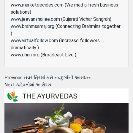
www.marketdecides.com
(We mad a fresh business
solutions)
www.jeevanshailee.com
(Gujarati Vichar Sangrah)
www.brahmsamaj.org
(Connecting Brahmins together
)
www.virtualfollow.com
(Increase followers
dramatically )
www.dhun.org
(Broadcast Live )
Post
Previous
Previous
નવરાત્રિમાં કરો નવદુર્ગાની આરાધના
Next
post:
Next
કહેવતોમાં આરોગ્‍ય
navigation
post: