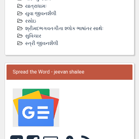
યાત્રાધામઃ
યુવા જીવનશૈલી
રસોઇ
શ્રીમદભગવતગીતા શ્લોક ભાષાંતર સાથેઃ
સુવિચાર
સ્ત્રી જીવનશૈલી
Spread the Word - jeevan shailee