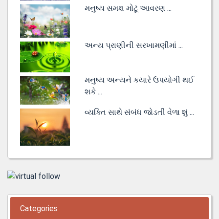
મનુષ્ય સમક્ષ મોટૂં આવરણ ...
અન્ય પ્રાણીની સરખામણીમાં ...
મનુષ્ય અન્યને કયારે ઉપયોગી થઈ
શકે ...
વ્યક્તિ સાથે સંબંધ જોડતી વેળા શું ...
Categories