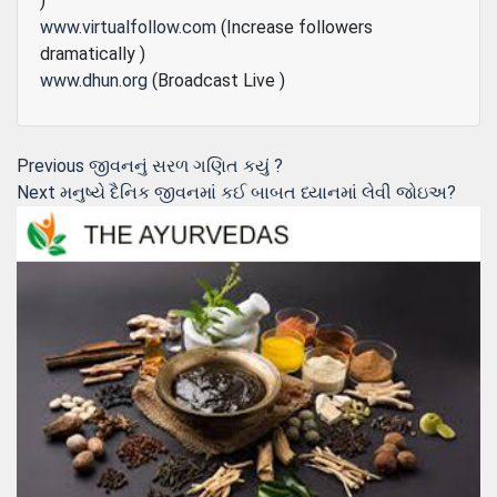
)
www.virtualfollow.com
(Increase followers
dramatically )
www.dhun.org
(Broadcast Live )
Post
Previous
Previous
જીવનનું સરળ ગણિત કયું ?
Next
post:
Next
મનુષ્યે દૈનિક જીવનમાં કઈ બાબત ધ્યાનમાં લેવી જોઇઅ?
navigation
post: