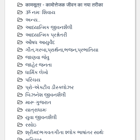
कामसूत्र - कामोत्तेजक जीवन का नया तरीका
ૐ નમઃ શિવાય
અન્ય...
આધ્યાત્મિક જીવનશૈલી
આધ્યાત્મિક પ્રશ્નોતરી
ઔષધ આયુર્વેદ
ગીત,ગરબા,પ્રાર્થના,ભજન,પ્રભાતિયા
જાણવા જેવુ
જાહેર જનતા
ધાર્મિક લેખો
પરિચય
પ્રો-એક્ટીવ ડીસ્‍ક્લોઝર
બિઝનેશ જીવનશૈલી
મારૂ ગુજરાત
યાત્રાધામઃ
યુવા જીવનશૈલી
રસોઇ
શ્રીમદભગવતગીતા શ્લોક ભાષાંતર સાથેઃ
સુવિચાર