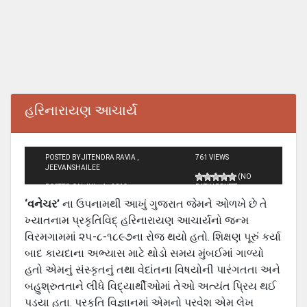
હરિનારાયણ આચાર્ય
POSTED BY JITENDRA RAVIA ,
761 VIEWS
JEEVANSHAILEE
(NO
POSTED ON JUL - 4 - 2012
RATINGS YET)
‘વનેચર’
ના ઉપનામથી આખું ગુજરાત જેમને ઓળખે છે તે
ખ્‍યાતનામ પ્રકૃતિવિદ્ હરિનારાયણ આચાર્યનો જન્‍મ
વિરમગામમાં ૨૫-૮-૧૮૯૭ના રોજ થયો હતો. શિક્ષણ પૂરું કર્યા
બાદ કાયદાના અભ્‍યાસ માટે થોડો સમય મુંબઈમાં ગાળ્યો
હતો એમનું સંસ્‍કૃતનું તથા વેદાંતના વિષયોની પારંગતતા અને
બહુશ્રુતતાને લીધે વિદ્યાર્થીઓમાં તેઓ અત્‍યંત પ્રિય થઈ
પડ્યા હતા. પ્રકૃતિ વિજ્ઞાનમાં એમનો પ્રવેશ એમ લેખ