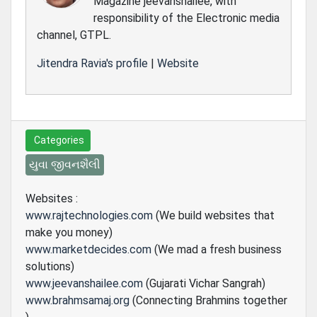
Magazine jeevanshailee, with
responsibility of the Electronic media
channel, GTPL.
Jitendra Ravia's profile
|
Website
Categories
યુવા જીવનશૈલી
Websites :
www.rajtechnologies.com
(We build websites that
make you money)
www.marketdecides.com
(We mad a fresh business
solutions)
www.jeevanshailee.com
(Gujarati Vichar Sangrah)
www.brahmsamaj.org
(Connecting Brahmins together