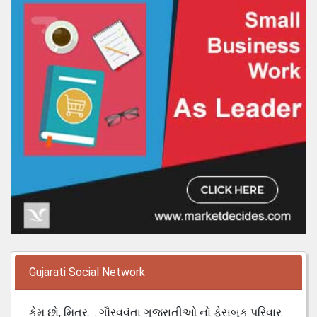
Gujarati Social Network
કેમ છો, મિત્ર.... ગૌરવવંતા ગુજરાતીઓ નો ફેસબુક પરિવાર