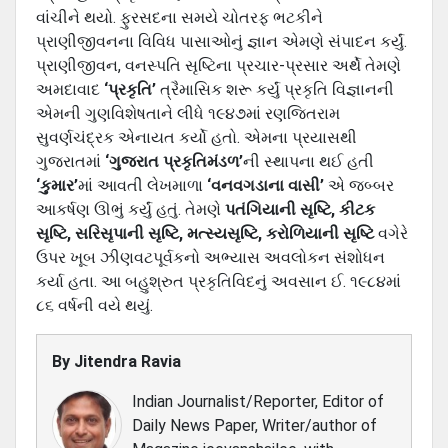
વાંચીને થયો. ફુરસદના સમયે ચોતરફ ભટકીને
પ્રાણીજીવનના વિવિધ પાસાઓનું જ્ઞાન એમણે સંપાદન કર્યું.
પ્રાણીજીવન, વનસ્‍પતિ સૃષ્ટિના પ્રચાર-પ્રસાર અર્થે તેમણે
અમદાવાદ
‘પ્રકૃતિ’
ત્રૈમાસિક શરૂ કર્યું પ્રકૃતિ વિજ્ઞાનની
એમની ગુણવિશેષતાને લીધે ૧૯૪૭માં રણજિતરામ
સુવર્ણચંદ્રક એનાયત કર્યો હતો. એમના પ્રયાસથી
ગુજરાતમાં
‘ગુજરાત પ્રકૃતિમંડળ’
ની સ્‍થાપના થઈ હતી
‘કુમાર’
માં આવતી લેખમાળા
‘વનવગડાના વાસી’
એ જબ્‍બર
આકર્ષણ ઊભું કર્યું હતું. તેમણે
પતંગિયાની સૃષ્ટિ, કીટક
સૃષ્ટિ, સરિસૃપાની સૃષ્ટિ, મત્‍સ્‍યસૃષ્ટિ, કરોળિયાની સૃષ્ટિ
વગેરે
ઉપર ખૂબ ઝીણવટપૂર્વકનો અભ્‍યાસ અવલોકન સંશોધન
કર્યા હતા. આ બહુશ્રુત પ્રકૃતિવિદનું અવસાન ઈ. ૧૯૮૪માં
૮૬ વર્ષની વયે થયું.
By
Jitendra Ravia
Indian Journalist/Reporter, Editor of
Daily News Paper, Writer/author of