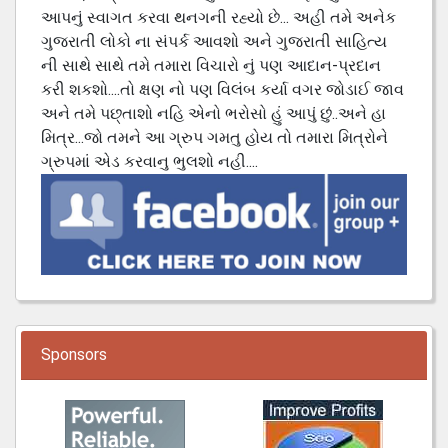
આપનું સ્વાગત કરવા થનગની રહ્યો છે... અહી તમે અનેક
ગુજરાતી લોકો ના સંપર્ક આવશો અને ગુજરાતી સાહિત્ય
ની સાથે સાથે તમે તમારા વિચારો નું પણ આદાન-પ્રદાન
કરી શકશો....તો ક્ષણ નો પણ વિલંબ કર્યા વગર જોડાઈ જાવ
અને તમે પછ્તાશો નહિ એનો ભરોસો હું આપું છું..અને હા
મિત્ર...જો તમને આ ગ્રુપ ગમતુ હોય તો તમારા મિત્રોને
ગ્રુપમાં એડ કરવાનુ ભુલશો નહી....
Sponsors