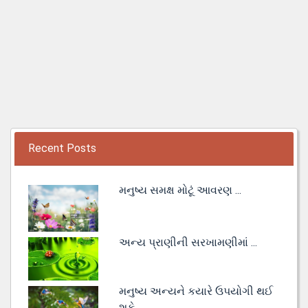
Recent Posts
મનુષ્ય સમક્ષ મોટૂં આવરણ ...
અન્ય પ્રાણીની સરખામણીમાં ...
મનુષ્ય અન્યને કયારે ઉપયોગી થઈ
શકે ...