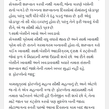
સેક્સની શરૂવાત કરવી નથી ગમતી, જેના કારણે બંન્નેની
રાતો બગડે છે. લગ્નના શરૂવાતના દિવસોમાં રોમાંસનું ઘોડાપૂર
હોય, પરંતુ પછી ધીરે-ધીરે તે ઠંડુ પડતું જાય છે. ફરી એવું
ઘોડાપૂર તો સૌ કોઇ ઇચ્છતું હોય છે, પરંતુ તેને ફરી લાવવું કેવી
રીતે, એ જ સૌથી મોટો પ્રશ્ન છે.
૧.સાથે બેસીને ખાવો અને ખવડાવો.
સેક્સથી પ્રેમમાં સૌથી વધુ વધારો થાય છે અને સાથે ખાવાથી
પ્રેમ વધે છે. રાતને ગરમાગરમ બનાવવી હોય તો, શરૂવાત કરો
કઈંક ખાવાથી. સાથે બેસીને આઇસ્ક્રિમ, દ્રાક્ષ કે સ્ટ્રોબરી
જેવાં ફળ કે મિઠાઇની મજા ઉઠાવી શકો છો. આ રીતે સાથે
બેસીને ખાવાથી અને ખવડાવવાથી ક્યારે તમારા રાંસની
શરૂવાત થઈ જશે તેની તમને ખબર સુદ્ધાં નહીં રહે.
૨. ફોરપ્લેનો જાદુ:
કામસૂત્રમાં ફોરપ્લેનું મહત્વ સૌથી મહત્વનું છે, અને એટલે
જ તો તે એક મહત્વની કળા છે. ફોરપ્લેના માધ્યમથી તમે
તમારા પાર્ટનરને એટલી હદે ઉત્તેજીત કરી શકો છો કે, તેના
માટે જાત પર કંટ્રોલ કરવો પણ મુશ્કેલ બની જાય.
મોટાભાગના સ્ત્રી પુરુષો આખા દિવસના કામ બાદ થાકના