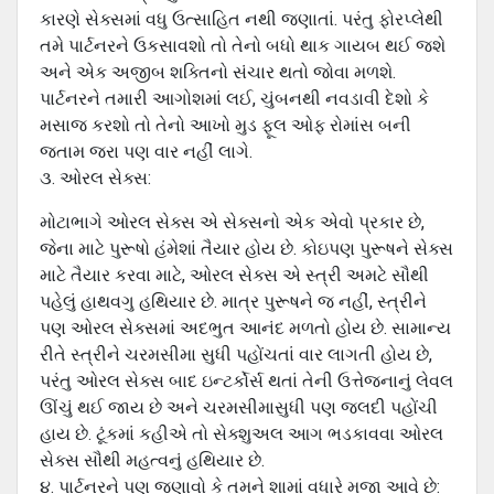
કારણે સેક્સમાં વધુ ઉત્સાહિત નથી જણાતાં. પરંતુ ફોરપ્લેથી
તમે પાર્ટનરને ઉકસાવશો તો તેનો બધો થાક ગાયબ થઈ જશે
અને એક અજીબ શક્તિનો સંચાર થતો જોવા મળશે.
પાર્ટનરને તમારી આગોશમાં લઈ, ચુંબનથી નવડાવી દેશો કે
મસાજ કરશો તો તેનો આખો મુડ ફૂલ ઓફ રોમાંસ બની
જતામ જરા પણ વાર નહીં લાગે.
૩. ઓરલ સેક્સ:
મોટાભાગે ઓરલ સેક્સ એ સેક્સનો એક એવો પ્રકાર છે,
જેના માટે પુરૂષો હંમેશાં તૈયાર હોય છે. કોઇપણ પુરૂષને સેક્સ
માટે તૈયાર કરવા માટે, ઓરલ સેક્સ એ સ્ત્રી અમટે સૌથી
પહેલું હાથવગુ હથિયાર છે. માત્ર પુરૂષને જ નહીં, સ્ત્રીને
પણ ઓરલ સેક્સમાં અદભુત આનંદ મળતો હોય છે. સામાન્ય
રીતે સ્ત્રીને ચરમસીમા સુધી પહોંચતાં વાર લાગતી હોય છે,
પરંતુ ઓરલ સેક્સ બાદ ઇન્ટર્કોર્સ થતાં તેની ઉત્તેજનાનું લેવલ
ઊંચું થઈ જાય છે અને ચરમસીમાસુધી પણ જલદી પહોંચી
હાય છે. ટૂંકમાં કહીએ તો સેક્શુઅલ આગ ભડકાવવા ઓરલ
સેક્સ સૌથી મહત્વનું હથિયાર છે.
૪. પાર્ટનરને પણ જણાવો કે તમને શામાં વધારે મજા આવે છે: