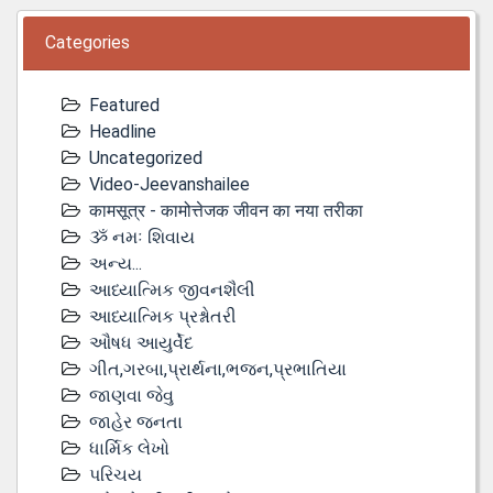
Categories
Featured
Headline
Uncategorized
Video-Jeevanshailee
कामसूत्र - कामोत्तेजक जीवन का नया तरीका
ૐ નમઃ શિવાય
અન્ય...
આધ્યાત્મિક જીવનશૈલી
આધ્યાત્મિક પ્રશ્નોતરી
ઔષધ આયુર્વેદ
ગીત,ગરબા,પ્રાર્થના,ભજન,પ્રભાતિયા
જાણવા જેવુ
જાહેર જનતા
ધાર્મિક લેખો
પરિચય