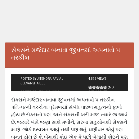
સેક્સને મજેદાર બનાવા જીવનમાં અપનાવો ૫
તરકીબ
POSTED BY JITENDRA RAVIA ,
4,875 VIEWS
JEEVANSHAILEE
(NO
POSTED ON JUL - 30 - 2013
RATINGS YET)
સેક્સને મજેદાર બનાવા જીવનમાં અપનાવો ૫ તરકીબ
પતિ-પત્ની વચ્ચેના પ્રેમભર્યા સંબંધ પાછળ મહત્વનો ફાળો
હોય છે સેક્સનો પણ. અને સેક્સની ખરી મજા ત્યારે જ આવે
છે, જ્યારે બંન્ને જણાં સાથે મળીને, સરખા સહયોગથી સેક્સને
માણે. જોકે દરવખત આવું નથી પણ થતું. ઘણીવાર એવું પણ
બનતું હોય છે કે, બેમાંથી કોઇ એક કે પછી બેમાંથી કોઇને પણ