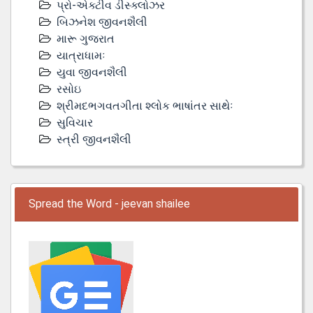
પ્રો-એક્ટીવ ડીસ્‍ક્લોઝર
બિઝનેશ જીવનશૈલી
મારૂ ગુજરાત
યાત્રાધામઃ
યુવા જીવનશૈલી
રસોઇ
શ્રીમદભગવતગીતા શ્લોક ભાષાંતર સાથેઃ
સુવિચાર
સ્ત્રી જીવનશૈલી
Spread the Word - jeevan shailee