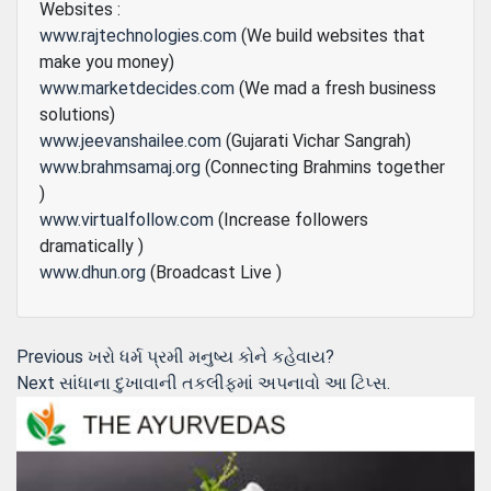
Websites :
www.rajtechnologies.com
(We build websites that
make you money)
www.marketdecides.com
(We mad a fresh business
solutions)
www.jeevanshailee.com
(Gujarati Vichar Sangrah)
www.brahmsamaj.org
(Connecting Brahmins together
)
www.virtualfollow.com
(Increase followers
dramatically )
www.dhun.org
(Broadcast Live )
Post
Previous
Previous
ખરો ધર્મ પ્રમી મનુષ્ય કોને કહેવાય?
Next
post:
Next
સાંધાના દુખાવાની તકલીફમાં અપનાવો આ ટિપ્સ.
navigation
post: