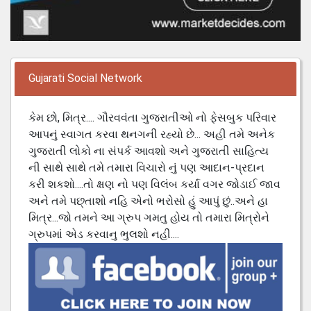
Gujarati Social Network
કેમ છો, મિત્ર.... ગૌરવવંતા ગુજરાતીઓ નો ફેસબુક પરિવાર
આપનું સ્વાગત કરવા થનગની રહ્યો છે... અહી તમે અનેક
ગુજરાતી લોકો ના સંપર્ક આવશો અને ગુજરાતી સાહિત્ય
ની સાથે સાથે તમે તમારા વિચારો નું પણ આદાન-પ્રદાન
કરી શકશો....તો ક્ષણ નો પણ વિલંબ કર્યા વગર જોડાઈ જાવ
અને તમે પછ્તાશો નહિ એનો ભરોસો હું આપું છું..અને હા
મિત્ર...જો તમને આ ગ્રુપ ગમતુ હોય તો તમારા મિત્રોને
ગ્રુપમાં એડ કરવાનુ ભુલશો નહી....