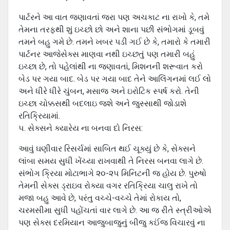
પાર્ટરને આ વાત જણાવતાં જરા પણ અચકાટ ના રાખો કે, તમે
તેમના તરફથી શું ઇચ્છો છો અને શાના પછી સંભોગમાં ડૂબવું
તમને બહુ ગમે છે. તમને ખબર પડી ગઈ છે કે, તમારો કે તમારી
પાર્ટનર આજેસેક્સ માણવા નથી ઇચ્છતું પણ તમારી બહું
ઇચ્છા છે, તો પહેલાંથી ના જણાવતાં, મિશનની શરૂવાત કરો
બેડ પર ગયા બાદ. બેડ પર ગયા બાદ તેને આલિંગનમાં લઈ લો
અને ધીરે ધીરે ચુંબન, મસાજ અને ઇરોટિક સ્પર્ષ કરો. તેની
ઇચ્છા ચોક્કસથી બદલાઇ જશે અને જુસ્સાથી જોડાશે
રતિક્રિયામાં.
૫. સેક્સને ક્યારેય ના બનવા દો નિરસ:
આવું ઘણીવાર રિસર્ચમાં સાબિત થઈ ચૂક્યું છે કે, સેક્સને
લાંબા સમય સુધી ખેંચ્યા રાખવાથી તે નિરસ બનવા લાગે છે.
સંભોગ ક્રિયા મોટાભાગે ૨૦-૨૫ મિનિટની જ હોય છે. પુરુષો
તેમની સેક્સ ડ્રાઇવ રોક્યા વગર રતિક્રિયા ચાલુ રાખે તો
મજા બહુ આવે છે, પરંતુ વચ્ચે-વચ્ચે તેમાં રોકાય તો,
ચરમસીમા સુધી પહોંચતાં વાર લાગે છે. આ જ રીતે સ્ત્રીઓએ
પણ સેક્સ દરમિયાન આજુબાજુનું બીજુ કઈંજ વિચારવું ના