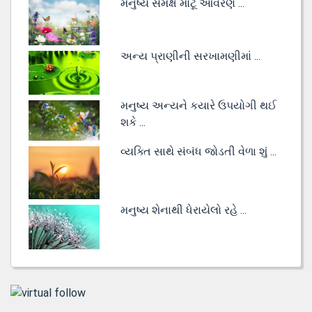
મનુષ્ય સમક્ષ મોટૂં આવરણ ...
અન્ય પ્રાણીની સરખામણીમાં ...
મનુષ્ય અન્યને કયારે ઉપયોગી થઈ
શકે ...
વ્યક્તિ સાથે સંબંધ જોડતી વેળા શું ...
મનુષ્ય શેનાથી ધેરાયેલો રહે ...