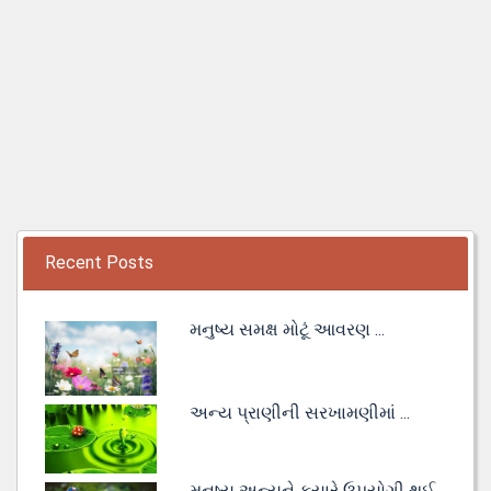
Recent Posts
મનુષ્ય સમક્ષ મોટૂં આવરણ ...
અન્ય પ્રાણીની સરખામણીમાં ...
મનુષ્ય અન્યને કયારે ઉપયોગી થઈ