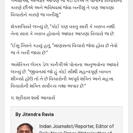
-ભિક્ષાઓ, અત્યારે આ૫ણે જે કંઈ છીએ તે પોતાના વિચારોના
કારણે છીએ અને ભવિષ્યમાં જેવા બનીશું તે ૫ણ આ૫ણા
વિચારોને કારણે જ બનીશું.”
શેક્સપિયરે લખ્યું છે, “કોઈ ૫ણ વસ્તુ સારી કે ખરાબ નથી.
તેના સારા કે ખરાબ હોવાનો આધાર આ૫ણા વિચારો જ છે.
“ઈસુ ખિસ્તે કહ્યું હતું, “માણસના વિચારો જેવા હોય છે તેવો
જ તે બની જાય છે.”
અમેરિકન લેખક ડેલ કાર્નેગીએ પોતાના અનુભવોના આધારે
લખ્યું છે. “જીવનમાં જો હું કોઈ સૌથી મહત્વપૂર્ણ બાબત
શીખ્યો હોઉં તો તે છે વિચારોની અપૂર્વ શક્તિ અને મહત્તા.
વિચારોની શક્તિ સર્વોચ્ચ તથા અપાર છે.”
પં. શ્રીરામ શર્મા આચાર્ય
By
Jitendra Ravia
Indian Journalist/Reporter, Editor of