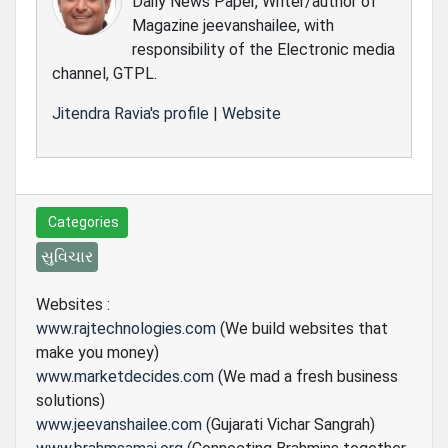
Daily News Paper, Writer/author of
Magazine jeevanshailee, with
responsibility of the Electronic media
channel, GTPL.
Jitendra Ravia's profile
|
Website
Categories
સુવિચાર
Websites :
www.rajtechnologies.com
(We build websites that
make you money)
www.marketdecides.com
(We mad a fresh business
solutions)
www.jeevanshailee.com
(Gujarati Vichar Sangrah)