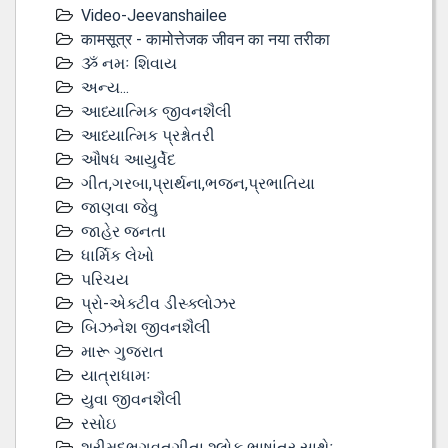
Video-Jeevanshailee
कामसूत्र - कामोत्तेजक जीवन का नया तरीका
ૐ નમઃ શિવાય
અન્ય...
આધ્યાત્મિક જીવનશૈલી
આધ્યાત્મિક પ્રશ્નોતરી
ઔષધ આયુર્વેદ
ગીત,ગરબા,પ્રાર્થના,ભજન,પ્રભાતિયા
જાણવા જેવુ
જાહેર જનતા
ધાર્મિક લેખો
પરિચય
પ્રો-એક્ટીવ ડીસ્‍ક્લોઝર
બિઝનેશ જીવનશૈલી
મારૂ ગુજરાત
યાત્રાધામઃ
યુવા જીવનશૈલી
રસોઇ
શ્રીમદભગવતગીતા શ્લોક ભાષાંતર સાથેઃ