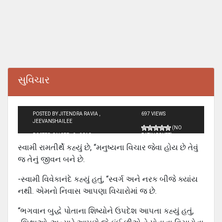
સુવિચાર
POSTED BY JITENDRA RAVIA ,
697 VIEWS
JEEVANSHAILEE
(NO
POSTED ON SEP - 2 - 2010
RATINGS YET)
સ્વામી રામતીર્થે કહ્યું છે, “મનુષ્યના વિચાર જેવા હોય છે તેવું
જ તેનું જીવન બને છે.
-સ્વામી વિવેકાનંદે કહ્યું હતું, “સ્વર્ગ અને નરક બીજે ક્યાંય
નથી. એમનો નિવાસ આ૫ણા વિચારોમાં જ છે.
“ભગવાન બુદ્ધે પોતાના શિષ્યોને ઉ૫દેશ આ૫તા કહ્યું હતું,