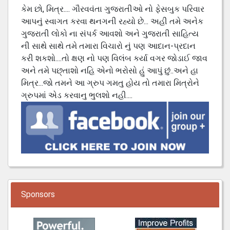
કેમ છો, મિત્ર.... ગૌરવવંતા ગુજરાતીઓ નો ફેસબુક પરિવાર
આપનું સ્વાગત કરવા થનગની રહ્યો છે... અહી તમે અનેક
ગુજરાતી લોકો ના સંપર્ક આવશો અને ગુજરાતી સાહિત્ય
ની સાથે સાથે તમે તમારા વિચારો નું પણ આદાન-પ્રદાન
કરી શકશો....તો ક્ષણ નો પણ વિલંબ કર્યા વગર જોડાઈ જાવ
અને તમે પછ્તાશો નહિ એનો ભરોસો હું આપું છું..અને હા
મિત્ર...જો તમને આ ગ્રુપ ગમતુ હોય તો તમારા મિત્રોને
ગ્રુપમાં એડ કરવાનુ ભુલશો નહી....
Sponsors