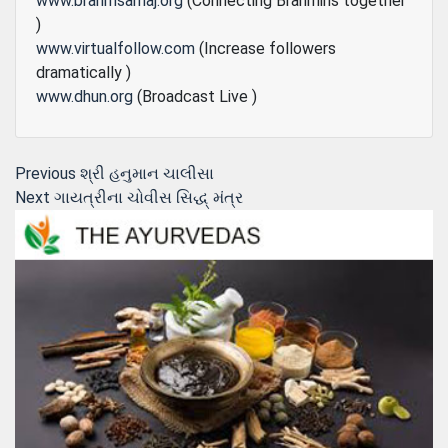
www.brahmsamaj.org
(Connecting Brahmins together
)
www.virtualfollow.com
(Increase followers
dramatically )
www.dhun.org
(Broadcast Live )
Post
Previous
Previous
શ્રી હનુમાન ચાલીસા
Next
post:
Next
ગાયત્રીના ચોવીસ સિદ્ધ્ મંત્ર
navigation
post: