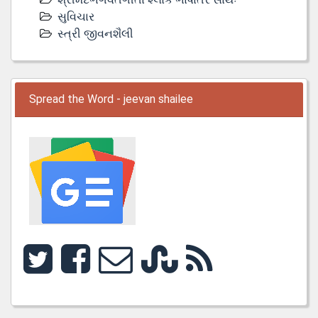
સુવિચાર
સ્ત્રી જીવનશૈલી
Spread the Word - jeevan shailee