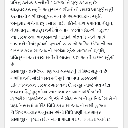
પતિનું કર્તવ્‍ય પત્‍નીની ઇચ્‍છાઓને પૂર્ણ કરવાનું છે.
યાજ્ઞવલ્‍કયસ્‍મૃતિ અનુસાર ગર્ભવતીની ઇચ્‍છાઓ પૂર્ણ નહીં
કરનારનો ગર્ભ દોષયુકત બને છે. આશ્ર્વલાયન સ્‍મૃતિ
અનુસાર ગર્ભના છઠ્ઠા માસ પછી પતિને વાળ કપાવવા, મૈથુન,
તીર્થયાત્રા, શ્રાદ્ઘ વગેરેનો ત્‍યાગ કરવો જોઇએ. મહત્‍વઃ
આ સંસ્‍કારના અનુષ્‍ઠાનથી માતાને ઐશ્ર્વર્ય અને ભાવિ
બાળકને દીર્ઘાયુષ્‍યની પ્રાપ્‍તી થાય એ ધાર્મિક ઉદેશથી આ
સંસ્‍કાર કરવામાં આવતો. ગર્ભમાં રહેલ બાળકની શુદ્ઘિ,
પવિત્રતા અને સલામતીની ભાવના પણ આની પાછળ રહેલી
છે.
સામાજીક દ્રષ્ટિએ પણ આ સંસ્‍કારનું વિશિષ્‍ટ મહત્‍વ છે.
ગર્ભાધાનથી માંડી જાતકર્મ સુધીના બધા સંસ્‍કારમાં
સીમંતોન્‍નયન સંસ્‍કાર મહત્‍વનો છે. હજી આજે પણ મોટા
ભાગના હિંદુ કુટુંબોમાં આ સંસ્‍કાર સગાં-સંબંધીઓની
હાજરીમાં પ્રયોજાય છે, જો કે મોટા ભાગની જ્ઞાતિઓમાં તેનો
પદ્ઘતિસરનો ધાર્મિક વિધિ કરવામાં આવતો નથી. કુળના
વિશિષ્‍ટ આચાર અનુસાર એનો વિધિ ઘણી વાર માત્ર
સામાજીક પ્રથા તરીકે નાના પાયા પર પતાવવામાં આવે છે.