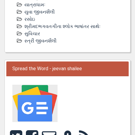
યાત્રાધામઃ
યુવા જીવનશૈલી
રસોઇ
શ્રીમદભગવતગીતા શ્લોક ભાષાંતર સાથેઃ
સુવિચાર
સ્ત્રી જીવનશૈલી
Spread the Word - jeevan shailee