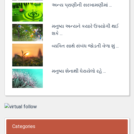
અન્ય પ્રાણીની સરખામણીમાં ...
મનુષ્ય અન્યને કયારે ઉપયોગી થઈ
શકે ...
વ્યક્તિ સાથે સંબંધ જોડતી વેળા શું ...
મનુષ્ય શેનાથી ધેરાયેલો રહે ...
Categories