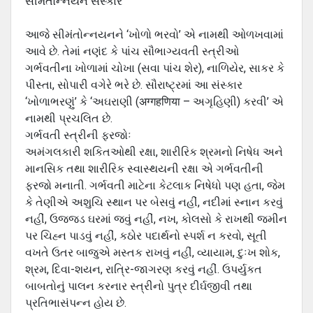
સીમંતોન્‍નયન સંસ્‍કાર
આજે સીમંતોન્‍નયનને ‘ખોળો ભરવો’ એ નામથી ઓળખવામાં
આવે છે. તેમાં નણંદ કે પાંચ સૌભાગ્‍યવતી સ્‍ત્રીઓ
ગર્ભવતીના ખોળામાં ચોખા (સવા પાંચ શેર), નાળિયેર, સાકર કે
પીસ્‍તા, સોપારી વગેરે ભરે છે. સૌરાષ્‍ટ્રમાં આ સંસ્‍કાર
‘ખોળાભરણું’ કે ‘અઘરાણી (अग्गहणिया – અગૃહિણી) કરવી’ એ
નામથી પ્રચલિત છે.
ગર્ભવતી સ્‍ત્રીની ફરજોઃ
અમંગલકારી શકિતઓથી રક્ષા, શારીરિક શ્રમનો નિષેધ અને
માનસિક તથા શારીરિક સ્‍વાસ્‍થયની રક્ષા એ ગર્ભવતીની
ફરજો મનાતી. ગર્ભવતી માટેના કેટલાક નિષેધો પણ હતા, જેમ
કે તેણીએ અશુચિ સ્‍થાન પર બેસવું નહીં, નદીમાં સ્‍નાન કરવું
નહીં, ઉજજડ ઘરમાં જવું નહીં, નખ, કોલસો કે રાખથી જમીન
પર ચિહ્ન પાડવું નહીં, કઠોર પદાર્થનો સ્‍પર્શ ન કરવો, સૂતી
વખતે ઉતર બાજુએ મસ્‍તક રાખવું નહીં, વ્‍યાયામ, દુઃખ શોક,
શ્રમ, દિવા-શયન, રાત્રિ-જાગરણ કરવું નહીં. ઉપર્યુકત
બાબતોનું પાલન કરનાર સ્‍ત્રીનો પુત્ર દીર્ઘજીવી તથા
પ્રતિભાસંપન્‍ન હોય છે.