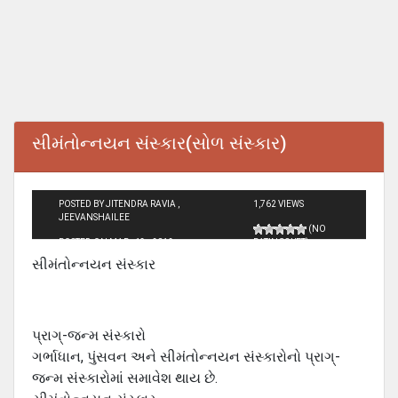
સીમંતોન્‍નયન સંસ્‍કાર(સોળ સંસ્કાર)
POSTED BY JITENDRA RAVIA ,
1,762 VIEWS
JEEVANSHAILEE
(NO
POSTED ON MAR - 13 - 2012
RATINGS YET)
સીમંતોન્‍નયન સંસ્‍કાર
પ્રાગ્-જન્‍મ સંસ્‍કારો
ગર્ભાધાન, પુંસવન અને સીમંતોન્‍નયન સંસ્‍કારોનો પ્રાગ્-
જન્‍મ સંસ્‍કારોમાં સમાવેશ થાય છે.