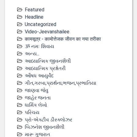
Featured
Headline
Uncategorized
Video-Jeevanshailee
कामसूत्र - कामोत्तेजक जीवन का नया तरीका
ૐ નમઃ શિવાય
અન્ય...
આધ્યાત્મિક જીવનશૈલી
આધ્યાત્મિક પ્રશ્નોતરી
ઔષધ આયુર્વેદ
ગીત,ગરબા,પ્રાર્થના,ભજન,પ્રભાતિયા
જાણવા જેવુ
જાહેર જનતા
ધાર્મિક લેખો
પરિચય
પ્રો-એક્ટીવ ડીસ્‍ક્લોઝર
બિઝનેશ જીવનશૈલી
મારૂ ગુજરાત