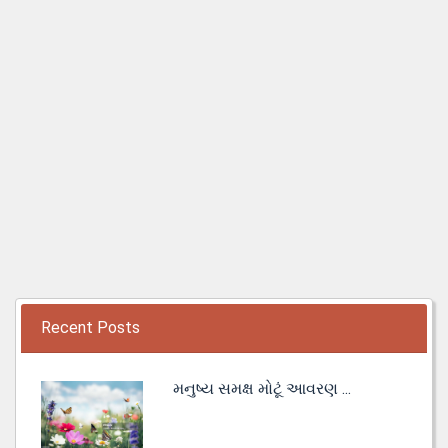
Recent Posts
મનુષ્ય સમક્ષ મોટૂં આવરણ ...