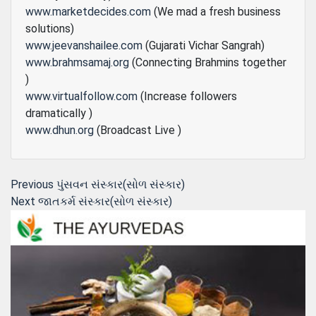
www.marketdecides.com
(We mad a fresh business
solutions)
www.jeevanshailee.com
(Gujarati Vichar Sangrah)
www.brahmsamaj.org
(Connecting Brahmins together
)
www.virtualfollow.com
(Increase followers
dramatically )
www.dhun.org
(Broadcast Live )
Post
Previous
Previous
પુંસવન સંસ્‍કાર(સોળ સંસ્કાર)
Next
post:
Next
જાતકર્મ સંસ્કાર(સોળ સંસ્કાર)
navigation
post: