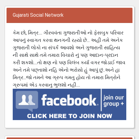
Gujarati Social Network
કેમ છો, મિત્ર.... ગૌરવવંતા ગુજરાતીઓ નો ફેસબુક પરિવાર
આપનું સ્વાગત કરવા થનગની રહ્યો છે... અહી તમે અનેક
ગુજરાતી લોકો ના સંપર્ક આવશો અને ગુજરાતી સાહિત્ય
ની સાથે સાથે તમે તમારા વિચારો નું પણ આદાન-પ્રદાન
કરી શકશો....તો ક્ષણ નો પણ વિલંબ કર્યા વગર જોડાઈ જાવ
અને તમે પછ્તાશો નહિ એનો ભરોસો હું આપું છું..અને હા
મિત્ર...જો તમને આ ગ્રુપ ગમતુ હોય તો તમારા મિત્રોને
ગ્રુપમાં એડ કરવાનુ ભુલશો નહી....