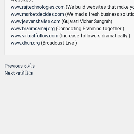
www.rajtechnologies.com
(We build websites that make y
www.marketdecides.com
(We mad a fresh business soluti
www.jeevanshailee.com
(Gujarati Vichar Sangrah)
www.brahmsamaj.org
(Connecting Brahmins together )
www.virtualfollow.com
(Increase followers dramatically )
www.dhun.org
(Broadcast Live )
Post
Previous
Previous
સંખેડા
Next
post:
Next
વાઘોડિયા
navigation
post: