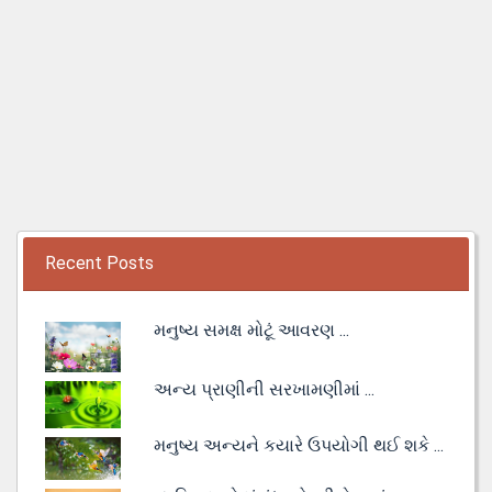
Recent Posts
મનુષ્ય સમક્ષ મોટૂં આવરણ ...
અન્ય પ્રાણીની સરખામણીમાં ...
મનુષ્ય અન્યને કયારે ઉપયોગી થઈ શકે ...