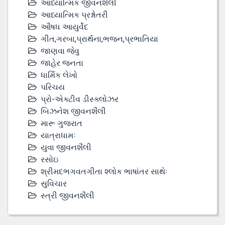
આધ્યાત્મિક જીવનશૈલી
આધ્યાત્મિક પ્રશ્નોતરી
ઔષધ આયુર્વેદ
ગીત,ગરબા,પ્રાર્થના,ભજન,પ્રભાતિયા
જાણવા જેવુ
જાહેર જનતા
ધાર્મિક લેખો
પરિચય
પ્રો-એક્ટીવ ડીસ્‍ક્લોઝર
બિઝનેશ જીવનશૈલી
મારૂ ગુજરાત
યાત્રાધામઃ
યુવા જીવનશૈલી
રસોઇ
શ્રીમદભગવતગીતા શ્લોક ભાષાંતર સાથેઃ
સુવિચાર
સ્ત્રી જીવનશૈલી