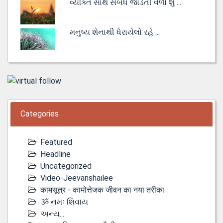
વ્યક્તિ સાથે સંબંધ જોડતી વેળા શું ...
મનુષ્ય શેનાથી ધેરાયેલો રહે ...
Categories
Featured
Headline
Uncategorized
Video-Jeevanshailee
कामसूत्र - कामोत्तेजक जीवन का नया तरीका
ૐ નમઃ શિવાય
અન્ય...