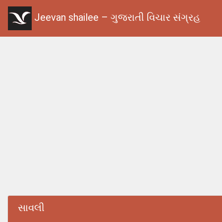
Jeevan shailee – ગુજરાતી વિચાર સંગ્રહ
સાવલી