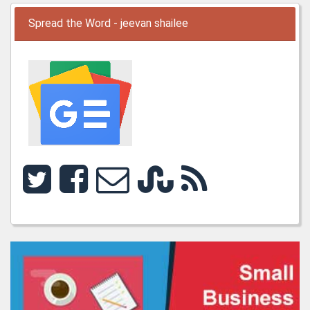
Spread the Word - jeevan shailee