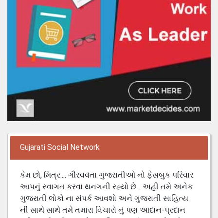
Gujarati Social Network
કેમ છો, મિત્ર.... ગૌરવવંતા ગુજરાતીઓ નો ફેસબુક પરિવાર
આપનું સ્વાગત કરવા થનગની રહ્યો છે... અહી તમે અનેક
ગુજરાતી લોકો ના સંપર્ક આવશો અને ગુજરાતી સાહિત્ય
ની સાથે સાથે તમે તમારા વિચારો નું પણ આદાન-પ્રદાન