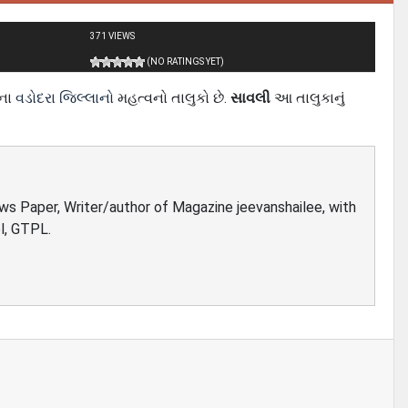
371 VIEWS
(NO RATINGS YET)
ના
વડોદરા જિલ્લાનો
મહત્વનો તાલુકો છે.
સાવલી
આ તાલુકાનું
ews Paper, Writer/author of Magazine jeevanshailee, with
l, GTPL.