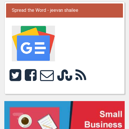
Spread the Word - jeevan shailee