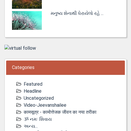
મનુષ્ય શેનાથી ધેરાયેલો રહે ...
Categories
Featured
Headline
Uncategorized
Video-Jeevanshailee
कामसूत्र - कामोत्तेजक जीवन का नया तरीका
ૐ નમઃ શિવાય
અન્ય...