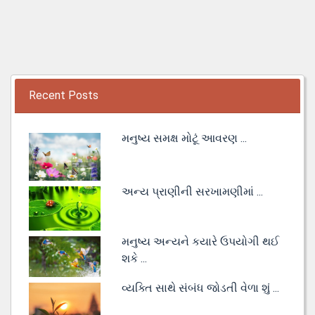
Recent Posts
મનુષ્ય સમક્ષ મોટૂં આવરણ ...
અન્ય પ્રાણીની સરખામણીમાં ...
મનુષ્ય અન્યને કયારે ઉપયોગી થઈ
શકે ...
વ્યક્તિ સાથે સંબંધ જોડતી વેળા શું ...