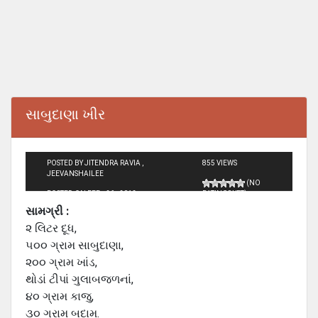
સાબુદાણા ખીર
POSTED BY JITENDRA RAVIA ,
855 VIEWS
JEEVANSHAILEE
(NO
POSTED ON FEB - 26 - 2012
RATINGS YET)
સામગ્રી :
૨ લિટર દૂધ,
૫૦૦ ગ્રામ સાબુદાણા,
૨૦૦ ગ્રામ ખાંડ,
થોડાં ટીપાં ગુલાબજળનાં,
૪૦ ગ્રામ કાજુ,
૩૦ ગ્રામ બદામ.