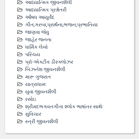
આધ્યાત્મિક જીવનશૈલી
આધ્યાત્મિક પ્રશ્નોતરી
ઔષધ આયુર્વેદ
ગીત,ગરબા,પ્રાર્થના,ભજન,પ્રભાતિયા
જાણવા જેવુ
જાહેર જનતા
ધાર્મિક લેખો
પરિચય
પ્રો-એક્ટીવ ડીસ્‍ક્લોઝર
બિઝનેશ જીવનશૈલી
મારૂ ગુજરાત
યાત્રાધામઃ
યુવા જીવનશૈલી
રસોઇ
શ્રીમદભગવતગીતા શ્લોક ભાષાંતર સાથેઃ
સુવિચાર
સ્ત્રી જીવનશૈલી