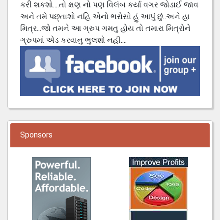
કરી શકશો....તો ક્ષણ નો પણ વિલંબ કર્યા વગર જોડાઈ જાવ
અને તમે પછ્તાશો નહિ એનો ભરોસો હું આપું છું..અને હા
મિત્ર...જો તમને આ ગ્રુપ ગમતુ હોય તો તમારા મિત્રોને
ગ્રુપમાં એડ કરવાનુ ભુલશો નહી....
Sponsors