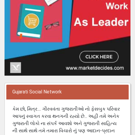
Gujarati Social Network
કેમ છો, મિત્ર.... ગૌરવવંતા ગુજરાતીઓ નો ફેસબુક પરિવાર
આપનું સ્વાગત કરવા થનગની રહ્યો છે... અહી તમે અનેક
ગુજરાતી લોકો ના સંપર્ક આવશો અને ગુજરાતી સાહિત્ય
ની સાથે સાથે તમે તમારા વિચારો નું પણ આદાન-પ્રદાન