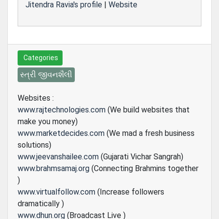
Jitendra Ravia's profile
|
Website
Categories
સ્ત્રી જીવનશૈલી
Websites :
www.rajtechnologies.com
(We build websites that
make you money)
www.marketdecides.com
(We mad a fresh business
solutions)
www.jeevanshailee.com
(Gujarati Vichar Sangrah)
www.brahmsamaj.org
(Connecting Brahmins together
)
www.virtualfollow.com
(Increase followers
dramatically )
www.dhun.org
(Broadcast Live )