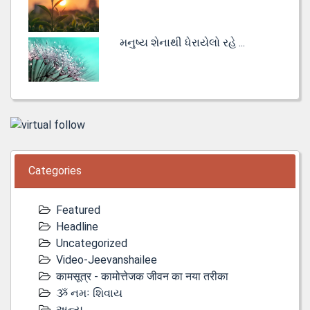
મનુષ્ય શેનાથી ધેરાયેલો રહે ...
Categories
Featured
Headline
Uncategorized
Video-Jeevanshailee
कामसूत्र - कामोत्तेजक जीवन का नया तरीका
ૐ નમઃ શિવાય
અન્ય...