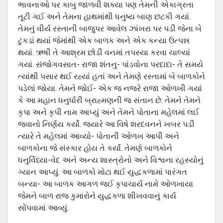
ભાવનાઓ પર કાબુ જાળવી શક્યા પણ તેમની એકાગ્રતા
તૂટી ગઈ અને તેમના હાથમાંથી ધનુષ્ય બાણ છટકી ગયાં.
તેમનું વીર્ય રસ્તાની બાજુપર આવેલ ઝાંખરા પર પડી જેના બે
ટુકડાં થયાં જેમાંથી એક બાળક અને એક કન્યા ઉત્પન્ન
થયાં. ઋષી તે આશ્રમ છોડી વનમાં તપસ્યા કરવા ચાલ્યાં
ગયાં. સંજોગવસાત- રાજા શંતનુ- પાંડવોના પરદાદા- તે સમયે
ત્યાંથી પસાર થઈ રહ્યાં હતાં અને તેમણે રસ્તામાં બે બાળકોને
પડેલાં જોયા. તેમને જોઈ- એક જ નજરે રાજા ઓળખી ગયાં
કે આ મહાન ધનુર્ધારી બ્રાહ્મણની જ સંતાન છે. તેમને તેમને
કૃપા અને કૃપી નામ આપ્યું અને તેમને પોતાના મહેલમાં લઈ
જવાનો નિર્ણય કર્યો. જ્યારે આ વિષે શરદવનને ખબર પડી
ત્યારે તે મહેલમાં આવ્યો- પોતાની ઓળખ આપી અને
બાળકોના જે સંસ્કાર હોય તે કર્યાં. તેમણે બાળકોને
ધનુર્વિધ્યા-વેદ અને અન્ય શાસ્ત્રોનો અને વિશ્વના રહસ્યોનું
ગ્યાન આપ્યું. આ બાળકો મોટા થઈ યુદ્ધકળામાં પારંગત
બન્યા- આ બાળક આગળ જઈ કૃપાચાર્ય નામે ઓળખાયા
જેમને બાળ રાજ કુમારોને યુદ્ધકળા શીખવવાનું કાર્ય
સોંપવામાં આવ્યું.