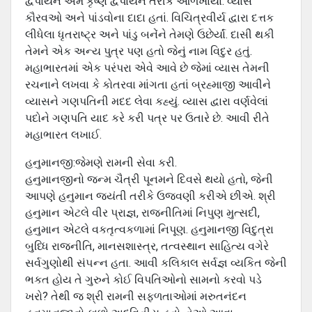
દ્વૈપાયન એમ કૃષ્ણ દ્વૈપાયન તરીકે ઓળખાયા. વ્યાસ
કૌરવઓ અને પાંડવોના દાદા હતાં. વિચિત્રવીર્ય દ્વારા દત્તક
લીધેલા ધૃતરાષ્ટ્ર અને પાંડુ બનેંને તેમણે ઉછેર્યાં. દાસી થકી
તેમને એક અન્ય પુત્ર પણ હતો જેનું નામ વિદુર હતું.
મહાભારતમાં એક પરંપરા એવે આવે છે જેમાં વ્યાસ તેમની
રચનાને લખવા કે કોતરવા માંગતા હતાં બ્રહ્માજી આવીને
વ્યાસને ગણપતિની મદદ લેવા કહ્યું. વ્યાસ દ્વારા વર્ણવેલાં
પદોને ગણપતિ યાદ કરે કરી પત્ર પર ઉતારે છે. આવી રીતે
મહાભારત લખાઈ.
હનુમાનજી:જેમણે રામની સેવા કરી.
હનુમાનજીનો જન્‍મ ચૈત્રી પૂનમને દિવસે થયો હતો, જેની
આપણે હનુમાન જયંતી તરીકે ઉજવણી કરીએ છીએ. શ્રી
હનુમાન એટલે વીર પ્રાજ્ઞ, રાજનીતિમાં નિપુણ મુત્‍સદી,
હનુમાન એટલે વકતૃત્‍વકળામાં નિપૂણ. હનુમાનજી વિદુત્રા
બુધ્ધિ રાજનીતિ, માનસશાસ્‍ત્ર, તત્‍વસ્‍થાન સાહિત્‍ય વગેરે
સર્વગુણોથી સં૫ન્‍ન હતા. આવી કલિકાલ સર્વજ્ઞ વ્‍યકિત જેની
ભકત હોય તે ગુરુને કોઈ વિપતિઓનો સામનો કરવો પડે
ખરો? તેથી જ શ્રી રામની સફળતાઓમાં મરુતનંદન