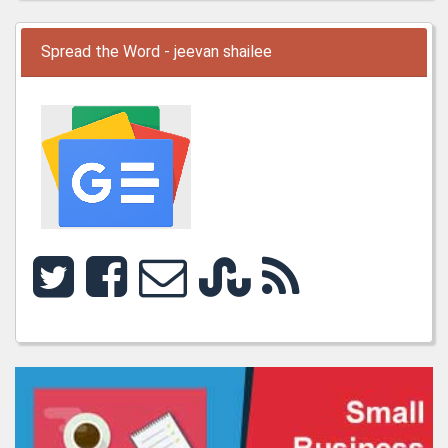
Spread the Word - jeevan shailee