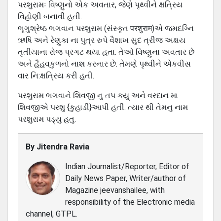
પરશુરામઃ વિષ્ણુનો એક અવતાર, જેણે પૃથ્વીને ક્ષત્રિય
વિહોણી બનાવી હતી.
ભૃગુશ્રેષ્ઠ ભગવાન પરશુરામ (સંસ્કૃત परशुराम)એ જમદગ્નિ
ઋષિ અને રેણુકા ના પુત્ર રુપે વૈશાખ સુદ ત્રીજ અક્ષય
તૃતીયાના રોજ પ્રગટ થયા હતા. તેઓ વિષ્ણુના અવતાર છે
અને હૈહવકુળનો નાશ કરનાર છે. તેમણે પૃથ્વીને એકવીસ
વાર નિ:ક્ષત્રિય કરી હતી.
પરશુરામ ભગવાને શિવજી નુ તપ કયુ્ અને વરદાન મા
શિવજીએ પરશુ {કુહાડી}આપી હતી. ત્યાર થી તેમનુ નામ
પરશુરામ પડ્યુ હતુ.
By
Jitendra Ravia
Indian Journalist/Reporter, Editor of
Daily News Paper, Writer/author of
Magazine jeevanshailee, with
responsibility of the Electronic media
channel, GTPL.