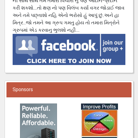
ની સાથે સાથે તમે તમારા વિચારો નું પણ આદાન-પ્રદાન
કરી શકશો....તો ક્ષણ નો પણ વિલંબ કર્યા વગર જોડાઈ જાવ
અને તમે પછ્તાશો નહિ એનો ભરોસો હું આપું છું..અને હા
મિત્ર...જો તમને આ ગ્રુપ ગમતુ હોય તો તમારા મિત્રોને
ગ્રુપમાં એડ કરવાનુ ભુલશો નહી....
Sponsors