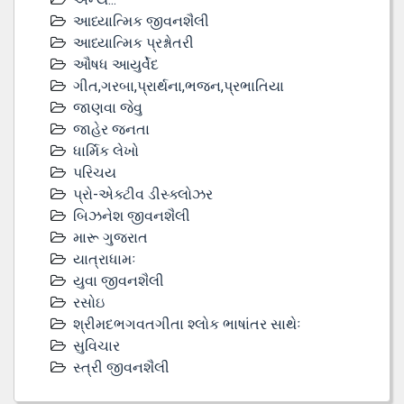
આધ્યાત્મિક જીવનશૈલી
આધ્યાત્મિક પ્રશ્નોતરી
ઔષધ આયુર્વેદ
ગીત,ગરબા,પ્રાર્થના,ભજન,પ્રભાતિયા
જાણવા જેવુ
જાહેર જનતા
ધાર્મિક લેખો
પરિચય
પ્રો-એક્ટીવ ડીસ્‍ક્લોઝર
બિઝનેશ જીવનશૈલી
મારૂ ગુજરાત
યાત્રાધામઃ
યુવા જીવનશૈલી
રસોઇ
શ્રીમદભગવતગીતા શ્લોક ભાષાંતર સાથેઃ
સુવિચાર
સ્ત્રી જીવનશૈલી