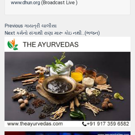
www.dhun.org
(Broadcast Live )
Post
Previous
Previous
ગાયત્રી ચાલીસા
Next
post:
Next
કર્મનો સંગાથી રાણા મારૂ કોઇ નથી…(ભજન)
navigation
post: