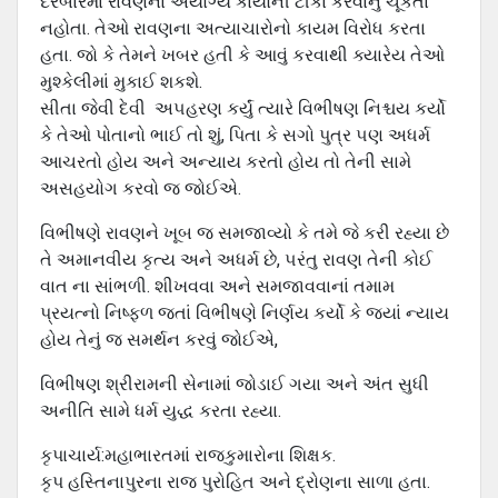
દરબારમાં રાવણનાં અયોગ્ય કાર્યોની ટીકા કરવાનું ચૂકતા
નહોતા. તેઓ રાવણના અત્યાચારોનો કાયમ વિરોધ કરતા
હતા. જો કે તેમને ખબર હતી કે આવું કરવાથી ક્યારેય તેઓ
મુશ્કેલીમાં મુકાઈ શકશે.
સીતા જેવી દેવી અ૫હરણ કર્યું ત્યારે વિભીષણ નિશ્ચય કર્યો
કે તેઓ પોતાનો ભાઈ તો શું, પિતા કે સગો પુત્ર ૫ણ અધર્મ
આચરતો હોય અને અન્યાય કરતો હોય તો તેની સામે
અસહયોગ કરવો જ જોઈએ.
વિભીષણે રાવણને ખૂબ જ સમજાવ્યો કે તમે જે કરી રહ્યા છે
તે અમાનવીય કૃત્ય અને અધર્મ છે, ૫રંતુ રાવણ તેની કોઈ
વાત ના સાંભળી. શીખવવા અને સમજાવવાનાં તમામ
પ્રયત્નો નિષ્ફળ જતાં વિભીષણે નિર્ણય કર્યો કે જયાં ન્યાય
હોય તેનું જ સમર્થન કરવું જોઈએ,
વિભીષણ શ્રીરામની સેનામાં જોડાઈ ગયા અને અંત સુધી
અનીતિ સામે ધર્મ યુદ્ધ કરતા રહ્યા.
કૃપાચાર્ય:મહાભારતમાં રાજકુમારોના શિક્ષક.
કૃપ હસ્તિનાપુરના રાજ પુરોહિત અને દ્રોણના સાળા હતા.