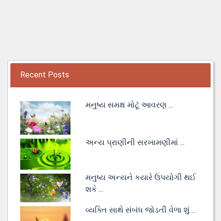
Recent Posts
મનુષ્ય સમક્ષ મોટૂં આવરણ ...
અન્ય પ્રાણીની સરખામણીમાં ...
મનુષ્ય અન્યને કયારે ઉપયોગી થઈ
શકે ...
વ્યક્તિ સાથે સંબંધ જોડતી વેળા શું ...