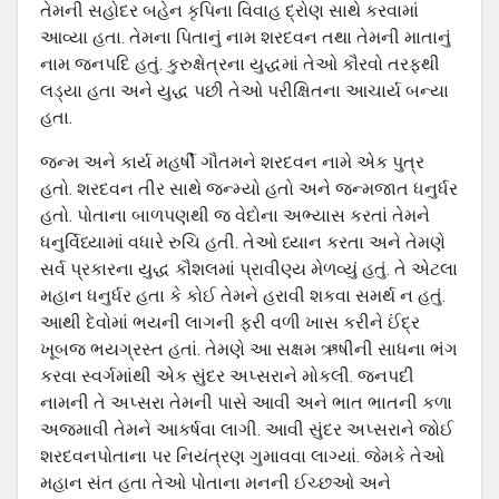
તેમની સહોદર બહેન કૃપિના વિવાહ દ્રોણ સાથે કરવામાં
આવ્યા હતા. તેમના પિતાનું નામ શરદવન તથા તેમની માતાનું
નામ જનપદિ હતું. કુરુક્ષેત્રના યુદ્ધમાં તેઓ કૌરવો તરફથી
લડ્યા હતા અને યુદ્ધ પછી તેઓ પરીક્ષિતના આચાર્ય બન્યા
હતા.
જન્મ અને કાર્ય મહર્ષી ગૌતમને શરદવન નામે એક પુત્ર
હતો. શરદવન તીર સાથે જન્મ્યો હતો અને જન્મજાત ધનુર્ધર
હતો. પોતાના બાળપણથી જ વેદોના અભ્યાસ કરતાં તેમને
ધનુર્વિધ્યામાં વધારે રુચિ હતી. તેઓ ધ્યાન કરતા અને તેમણે
સર્વ પ્રકારના યુદ્ધ કૌશલમાં પ્રાવીણ્ય મેળવ્યું હતું. તે એટલા
મહાન ધનુર્ધર હતા કે કોઈ તેમને હરાવી શકવા સમર્થ ન હતું.
આથી દેવોમાં ભયની લાગની ફરી વળી ખાસ કરીને ઈંદ્ર
ખૂબજ ભયગ્રસ્ત હતાં. તેમણે આ સક્ષમ ઋષીની સાધના ભંગ
કરવા સ્વર્ગમાંથી એક સુંદર અપ્સરાને મોકલી. જનપદી
નામની તે અપ્સરા તેમની પાસે આવી અને ભાત ભાતની કળા
અજમાવી તેમને આકર્ષવા લાગી. આવી સુંદર અપ્સરાને જોઈ
શરદવનપોતાના પર નિયંત્રણ ગુમાવવા લાગ્યાં. જેમકે તેઓ
મહાન સંત હતા તેઓ પોતાના મનની ઈચ્છઓ અને