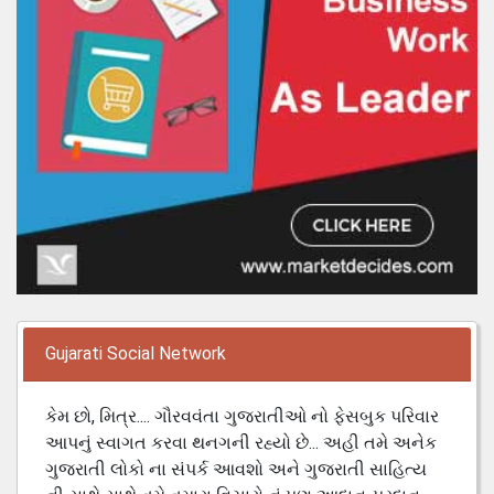
Gujarati Social Network
કેમ છો, મિત્ર.... ગૌરવવંતા ગુજરાતીઓ નો ફેસબુક પરિવાર
આપનું સ્વાગત કરવા થનગની રહ્યો છે... અહી તમે અનેક
ગુજરાતી લોકો ના સંપર્ક આવશો અને ગુજરાતી સાહિત્ય