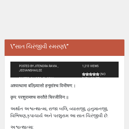
\”સાત ચિરંજીવી સ્મરણ\”
POSTED BY JITENDRA RAVIA ,
1,213 VIEWS
JEEVANSHAILEE
(NO
POSTED ON DEC - 8 - 2011
RATINGS YET)
अश्वत्थामा बलिव्र्यासो हनूमांश्च विभीषण:।
कृप: परशुरामश्च सरतैते चिरजीविन:॥
અર્થાત અશ્વત્થાત્મા, રાજા બલિ, વ્યાસજી, હનુમાનજી,
વિભિષણ,કૃપાચાર્ય અને પરશુરામ આ સાત ચિરંજીવી છે.
અશ્વત્થાત્મા: