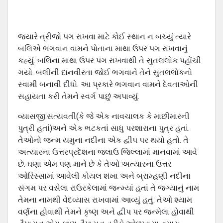
જ્યારે ત્રીજો પગ રાખવા માટે કોઈ સ્થાન ન બચ્યું ત્યારે
બલિએ ભગવાન વામને પોતાના માથા ઉપર પગ રાખવાનું
કહ્યું. બલિના માથા ઉપર પગ રાખવાથી તે સુતલલોક પહોંચી
ગયો. બલીની દાનવીરતા જોઈ ભગવાને તેને સુતલલોકનો
સ્વામી બનાવી દીધો. આ પ્રકારે ભગવાન વામને દેવતાઓની
સહાયતા કરી તેમને સ્વર્ગ પાછું અપાવ્યું.
વ્યાસજી:સત્યવતી(કે જે એક નાવચાલક કે માછીમારની
પુત્રી હતાં)અને એક ભટકતાં સાધુ પરશારાના પુત્ર હતાં.
તેઓનો જન્મ યમુના નદીના એક દ્વીપ પર થયો હતો. તે
અત્યારના ઉત્તરપ્રદેશના જલાઉ જિલ્લામાં માનવામાં આવે
છે. ઘણા એમ પણ માને છે કે તેઓ અત્યારના ઉત્તર
ઓરિસ્સામાં આવેલી કોયલ શંખા અને બ્રામ્હણી નદીના
સંગમ પર વસેલા રાઉરકેલામાં જન્મ્યાં હતાં તે જગ્યાનું નામ
તેમના નામથી વેદવ્યાસ રાખવામાં આવ્યું હતું. તેઓ શ્યામ
વર્ણના હોવાથી તેમને કૃષ્ણ અને દ્વીપ પર જન્મેલા હોવાથી