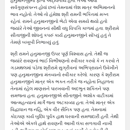
હનુમાનજીનો ફાળો અદ્વિતીય હતો. તેઓ આવા
સર્વગુણસંપન્‍ન હોવાં છતાં તેમનામાં લેશ માત્ર અભિમાનનો
ભાવ નહોતો. તેઓ તો હંમેશા શ્રી રામની ભકિતમાં મગ્‍ન
રહેતાં. રામને હનુમાનજીનો ભેટો એવા સમયે થયો હતો
જયાંરે તેઓ જીવનનાં સૌથી વધુ વિ૫ત્તિ કાળમાં હતા. શ્રીરામે
સીતાજીની શોધનું કપરું કાર્ય હનુમાનજીને સોંપ્‍યું હતું તે
તેમણે બખૂબી નિભાવ્‍યું હતું.
શ્રી રામને હનુમાનજી ઉપર પૂર્ણ વિશ્‍વાસ હતો. તેથી જ
જયાંરે રાવણનાં ભાઈ વિભીષણનો સ્‍વીકાર કરવો કે ન કરવો તે
ગડમથલમાં પડેલા શ્રીરામે સુગ્રીવનાં અભિપ્રાયને ઉવેખીને
પણ હનુમાનજીના મંતવ્‍યનો સ્‍વીકાર કરેલો. કારણ કે શ્રીરામ
હનુમાનજીને માત્ર એક ભકત તરીકે જ નહોતા નિહાળતા
તેનામાં રહેલ માણસને પારખવાની અદભુત શકિતને પણ
સમજતા હતા. હનુમાનજીએ સીતાજીને અશોક વાટીકામાં
આત્‍મહત્‍યાનાં માર્ગે જતા અટકાવ્‍યા હતા. તેઓ માત્ર એક
વિદ્વાધાન જ નહિ, એક વીર સૈનિક પણ હતા. તેમનામાં
કોઇપણ કાર્ય બુધ્ધિ પુર્વક હાથ ધરવાની સમજદારી હતી. તેથી
તેઓએ એકલે હાથે રાવણની આખી લંકા સળગાવી નાખી