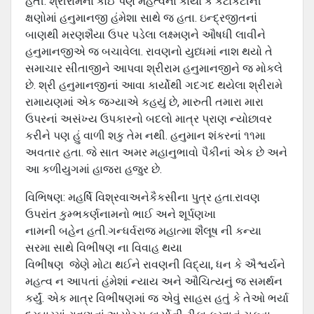
હતી. શ્રીરામના કોઈ પણ મહત્‍વનાં કાર્યો કે કટોકટીની
ક્ષણોમાં હનુમાનજી હંમેશા સાથે જ હતા. ઇન્‍દ્રજીતનાં
બાણથી મરણશૈયા ઉપર પડેલા લક્ષ્‍મણને ઔષધી લાવીને
હનુમાનજીએ જ બચાવેલા. રાવણનો યુધ્‍ધમાં નાશ થયો તે
સમાચાર સીતાજીને આપ‍વા શ્રીરામ હનુમાનજીને જ મોકલે
છે. શ્રી હનુમાનજીનાં આવા કાર્યોથી ગદગદ થયેલા શ્રીરામે
રામાયણમાં એક જગ્‍યાએ કહયું છે, મારુતી તમારા મારા
ઉપરનાં અસંખ્‍ય ઉપકારનો બદલો માત્ર પ્રાણ ન્‍યોછાવર
કરીને પણ હું વાળી શકુ તેમ નથી. હનુમાન શંકરનાં ૧૧મા
અવતાર હતા. જે સાત અમર મહાનુભાવો પૈકીનાં એક છે અને
આ કળીયુગમાં હાજરા હજુર છે.
વિભિષણ: મહર્ષિ વિશ્રવાઅનેકૈકસીના પુત્ર હતા.રાવણ
ઉપરાંત કુમ્ભકર્ણનામનો ભાઈ અને શૂર્પણખા
નામની બહેન હતી.ગન્ધર્વરાજ મહાત્મા શૈલૂષ ની કન્યા
સરમા સાથે વિભીષણ ના વિવાહ થયા
વિભીષણ જેણે મોટા થઈને રાવણની વિદ્યા, ધન કે ઐશ્વર્યને
મહત્વ ન આ૫તાં હંમેશાં ન્યાય અને ઔચિત્યનું જ સમર્થન
કર્યું. એક માત્ર વિભીષણમાં જ એવું સાહસ હતું કે તેઓ ભર્યા