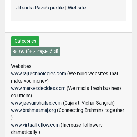
Jitendra Ravia's profile
|
Website
Categories
આધ્યાત્મિક જીવનશૈલી
Websites :
www.rajtechnologies.com
(We build websites that
make you money)
www.marketdecides.com
(We mad a fresh business
solutions)
www.jeevanshailee.com
(Gujarati Vichar Sangrah)
www.brahmsamaj.org
(Connecting Brahmins together
)
www.virtualfollow.com
(Increase followers
dramatically )