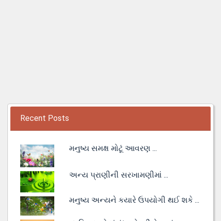
Recent Posts
મનુષ્ય સમક્ષ મોટૂં આવરણ ...
અન્ય પ્રાણીની સરખામણીમાં ...
મનુષ્ય અન્યને કયારે ઉપયોગી થઈ શકે ...