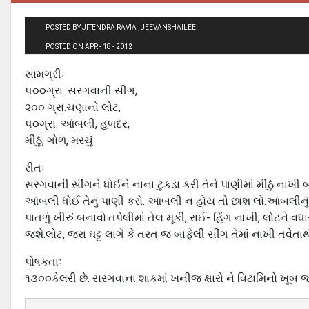
POSTED BY JITENDRA RAVIA , JEEVANSHAILEE
POSTED ON APR - 18 - 2012
સામગ્રીઃ
૫૦૦ગ્રા. સરગવાની સીંગ,
૨૦૦ ગ્રા.ચણાનો લોટ,
૫૦ગ્રા. આંબલી, હળદર,
મીઠું, ગોળ, મરચું
રીતઃ
સરગવાની સીંગને ધોઈને નાના ટુકડા કરી તેને પાણીમાં મીઠું નાખી
આંબલી ધોઈ તેનું પાણી કરો. આંબલી ન હોય તો છાશ લો.આંબલીનું પા
પાતળું ખીરું બનાવો.તપેલીમાં તેલ મૂકી, રાઈ- હિંગ નાખી, લોટને વધ
જશે.લોટ, જરા ઘટ્ટ લાગે કે તરત જ બાફેલી સીંગ તેમાં નાખી તવેતા
પોષકતાઃ
૧૩૦૦કેલરી છે. સરગવાના શાકમાં ખનીજ ક્ષારો ને વિટામિનો ખૂબ જ 