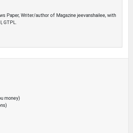
ews Paper, Writer/author of Magazine jeevanshailee, with
l, GTPL.
ou money)
ons)