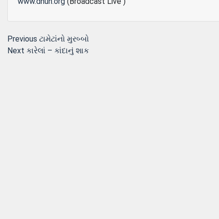
www.dhun.org
(Broadcast Live )
Post
Previous
Previous
ટામેટાંનો મુરબ્‍બો
Next
post:
Next
કારેલાં – કાંદાનું શાક
navigation
post: