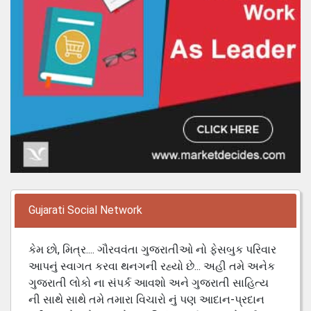
Gujarati Social Network
કેમ છો, મિત્ર.... ગૌરવવંતા ગુજરાતીઓ નો ફેસબુક પરિવાર
આપનું સ્વાગત કરવા થનગની રહ્યો છે... અહી તમે અનેક
ગુજરાતી લોકો ના સંપર્ક આવશો અને ગુજરાતી સાહિત્ય
ની સાથે સાથે તમે તમારા વિચારો નું પણ આદાન-પ્રદાન