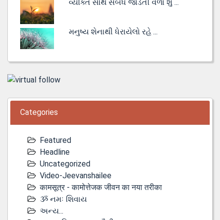
વ્યક્તિ સાથે સંબંધ જોડતી વેળા શું ...
મનુષ્ય શેનાથી ધેરાયેલો રહે ...
Categories
Featured
Headline
Uncategorized
Video-Jeevanshailee
कामसूत्र - कामोत्तेजक जीवन का नया तरीका
ૐ નમઃ શિવાય
અન્ય...