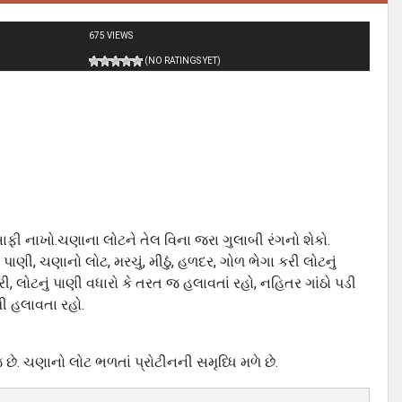
675 VIEWS
(NO RATINGS YET)
 બાફી નાખો.ચણાના લોટને તેલ વિના જરા ગુલાબી રંગનો શેકો.
ણી, ચણાનો લોટ, મરચું, મીઠું, હળદર, ગોળ ભેગા કરી લોટનું
ારી, લોટનું પાણી વધારો કે તરત જ હલાવતાં રહો, નહિતર ગાંઠો પડી
થી હલાવતા રહો.
છે. ચણાનો લોટ ભળતાં પ્રોટીનની સમૃધ્ધિ મળે છે.