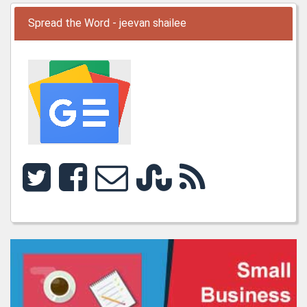
Spread the Word - jeevan shailee