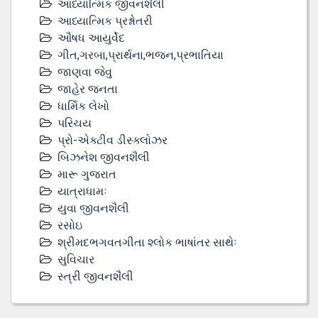
આધ્યાત્મિક જીવનશૈલી
આધ્યાત્મિક પ્રશ્નોતરી
ઔષધ આયુર્વેદ
ગીત,ગરબા,પ્રાર્થના,ભજન,પ્રભાતિયા
જાણવા જેવુ
જાહેર જનતા
ધાર્મિક લેખો
પરિચય
પ્રો-એક્ટીવ ડીસ્‍ક્લોઝર
બિઝનેશ જીવનશૈલી
મારૂ ગુજરાત
યાત્રાધામઃ
યુવા જીવનશૈલી
રસોઇ
શ્રીમદભગવતગીતા શ્લોક ભાષાંતર સાથેઃ
સુવિચાર
સ્ત્રી જીવનશૈલી