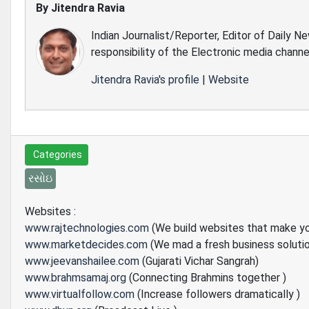
By
Jitendra Ravia
Indian Journalist/Reporter, Editor of Daily N
responsibility of the Electronic media channe
Jitendra Ravia's profile
|
Website
Categories
રસોઇ
Websites :
www.rajtechnologies.com
(We build websites that make y
www.marketdecides.com
(We mad a fresh business soluti
www.jeevanshailee.com
(Gujarati Vichar Sangrah)
www.brahmsamaj.org
(Connecting Brahmins together )
www.virtualfollow.com
(Increase followers dramatically )