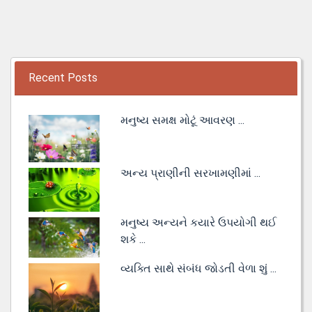
Recent Posts
મનુષ્ય સમક્ષ મોટૂં આવરણ ...
અન્ય પ્રાણીની સરખામણીમાં ...
મનુષ્ય અન્યને કયારે ઉપયોગી થઈ
શકે ...
વ્યક્તિ સાથે સંબંધ જોડતી વેળા શું ...