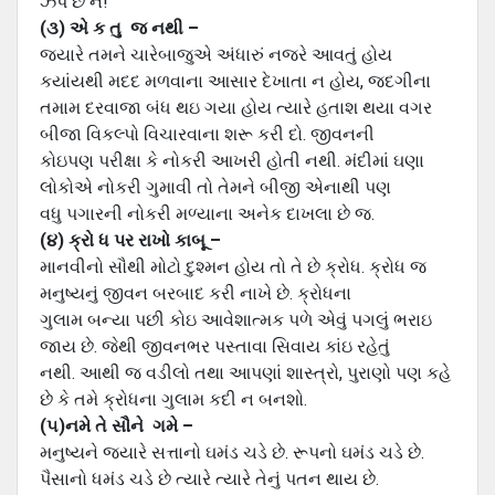
ઝંપે છે ને!
(૩) એ ક તુ જ નથી –
જયારે તમને ચારેબાજુએ અંધારું નજરે આવતું હોય
કયાંયથી મદદ મળવાના આસાર દેખાતા ન હોય, જદગીના
તમામ દરવાજા બંધ થઇ ગયા હોય ત્યારે હતાશ થયા વગર
બીજા વિકલ્પો વિચારવાના શરૂ કરી દો. જીવનની
કોઇપણ પરીક્ષા કે નોકરી આખરી હોતી નથી. મંદીમાં ઘણા
લોકોએ નોકરી ગુમાવી તો તેમને બીજી એનાથી પણ
વધુ પગારની નોકરી મળ્યાના અનેક દાખલા છે જ.
(૪) ક્રો ધ પર રાખો કાબૂ –
માનવીનો સૌથી મોટો દુશ્મન હોય તો તે છે ક્રોધ. ક્રોધ જ
મનુષ્યનું જીવન બરબાદ કરી નાખે છે. ક્રોધના
ગુલામ બન્યા પછી કોઇ આવેશાત્મક પળે એવું પગલું ભરાઇ
જાય છે. જેથી જીવનભર પસ્તાવા સિવાય કાંઇ રહેતું
નથી. આથી જ વડીલો તથા આપણાં શાસ્ત્રો, પુરાણો પણ કહે
છે કે તમે ક્રોધના ગુલામ કદી ન બનશો.
(૫)નમે તે સૌને ગમે –
મનુષ્યને જયારે સત્તાનો ઘમંડ ચડે છે. રૂપનો ઘમંડ ચડે છે.
પૈસાનો ધમંડ ચડે છે ત્યારે ત્યારે તેનું પતન થાય છે.