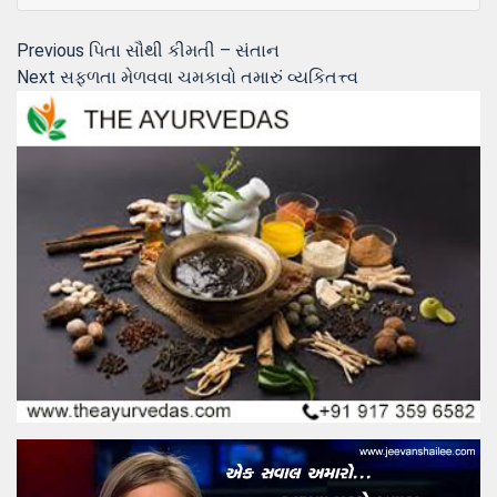
Post
Previous
Previous
પિતા સૌથી કીમતી – સંતાન
Next
post:
Next
સફળતા મેળવવા ચમકાવો તમારું વ્યકિતત્ત્વ
navigation
post: