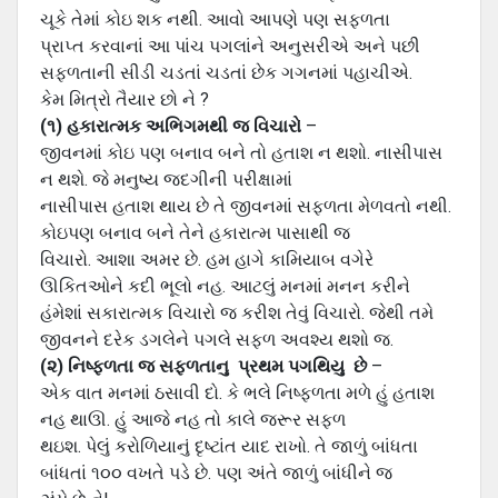
ચૂકે તેમાં કોઇ શક નથી. આવો આપણે પણ સફળતા
પ્રાપ્ત કરવાનાં આ પાંચ પગલાંને અનુસરીએ અને પછી
સફળતાની સીડી ચડતાં ચડતાં છેક ગગનમાં પહાચીએ.
કેમ મિત્રો તૈયાર છો ને ?
(૧) હકારાત્મક અભિગમથી જ વિચારો
–
જીવનમાં કોઇ પણ બનાવ બને તો હતાશ ન થશો. નાસીપાસ
ન થશે. જે મનુષ્ય જદગીની પરીક્ષામાં
નાસીપાસ હતાશ થાય છે તે જીવનમાં સફળતા મેળવતો નથી.
કોઇપણ બનાવ બને તેને હકારાત્મ પાસાથી જ
વિચારો. આશા અમર છે. હમ હાગે કામિયાબ વગેરે
ઊકિતઓને કદી ભૂલો નહ. આટલું મનમાં મનન કરીને
હંમેશાં સકારાત્મક વિચારો જ કરીશ તેવું વિચારો. જેથી તમે
જીવનને દરેક ડગલેને પગલે સફળ અવશ્ય થશો જ.
(૨) નિષ્ફળતા જ સફળતાનુ પ્રથમ પગથિયુ છે
–
એક વાત મનમાં ઠસાવી દો. કે ભલે નિષ્ફળતા મળે હું હતાશ
નહ થાઊ. હું આજે નહ તો કાલે જરૂર સફળ
થઇશ. પેલું કરોળિયાનું દૃષ્ટાંત યાદ રાખો. તે જાળું બાંધતા
બાંધતાં ૧૦૦ વખતે પડે છે. પણ અંતે જાળું બાંધીને જ