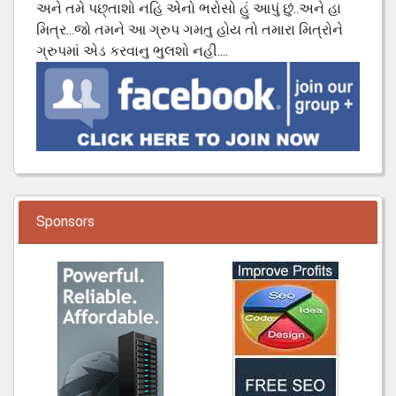
અને તમે પછ્તાશો નહિ એનો ભરોસો હું આપું છું..અને હા
મિત્ર...જો તમને આ ગ્રુપ ગમતુ હોય તો તમારા મિત્રોને
ગ્રુપમાં એડ કરવાનુ ભુલશો નહી....
Sponsors