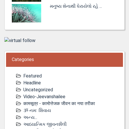
મનુષ્ય શેનાથી ધેરાયેલો રહે ...
Categories
Featured
Headline
Uncategorized
Video-Jeevanshailee
कामसूत्र - कामोत्तेजक जीवन का नया तरीका
ૐ નમઃ શિવાય
અન્ય...
આધ્યાત્મિક જીવનશૈલી