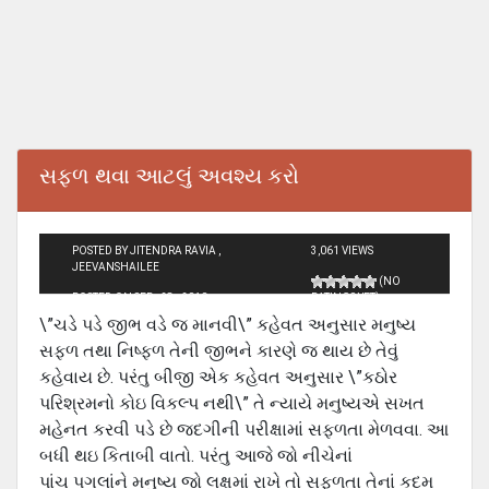
સફળ થવા આટલું અવશ્ય કરો
POSTED BY JITENDRA RAVIA ,
3,061 VIEWS
JEEVANSHAILEE
(NO
POSTED ON SEP - 28 - 2010
RATINGS YET)
\”ચડે પડે જીભ વડે જ માનવી\” કહેવત અનુસાર મનુષ્ય
સફળ તથા નિષ્ફળ તેની જીભને કારણે જ થાય છે તેવું
કહેવાય છે. પરંતુ બીજી એક કહેવત અનુસાર \”કઠોર
પરિશ્રમનો કોઇ વિકલ્પ નથી\” તે ન્યાયે મનુષ્યએ સખત
મહેનત કરવી પડે છે જદગીની પરીક્ષામાં સફળતા મેળવવા. આ
બધી થઇ કિતાબી વાતો. પરંતુ આજે જો નીચેનાં
પાંચ પગલાંને મનુષ્ય જો લક્ષમાં રાખે તો સફળતા તેનાં કદમ