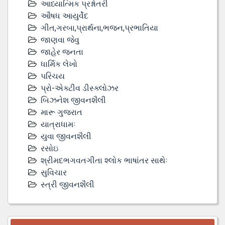
આધ્યાત્મિક પ્રશ્નોતરી
ઔષધ આયુર્વેદ
ગીત,ગરબા,પ્રાર્થના,ભજન,પ્રભાતિયા
જાણવા જેવુ
જાહેર જનતા
ધાર્મિક લેખો
પરિચય
પ્રો-એક્ટીવ ડીસ્‍ક્લોઝર
બિઝનેશ જીવનશૈલી
મારૂ ગુજરાત
યાત્રાધામઃ
યુવા જીવનશૈલી
રસોઇ
શ્રીમદભગવતગીતા શ્લોક ભાષાંતર સાથેઃ
સુવિચાર
સ્ત્રી જીવનશૈલી