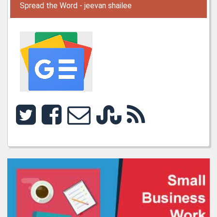
Spread the Word - jeevan shailee