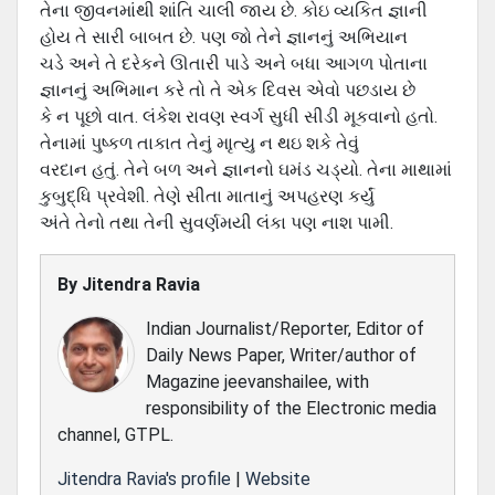
તેના જીવનમાંથી શાંતિ ચાલી જાય છે. કોઇ વ્યકિત જ્ઞાની
હોય તે સારી બાબત છે. પણ જો તેને જ્ઞાનનું અભિયાન
ચડે અને તે દરેકને ઊતારી પાડે અને બધા આગળ પોતાના
જ્ઞાનનું અભિમાન કરે તો તે એક દિવસ એવો પછડાય છે
કે ન પૂછો વાત. લંકેશ રાવણ સ્વર્ગ સુધી સીડી મૂકવાનો હતો.
તેનામાં પુષ્કળ તાકાત તેનું માૃત્યુ ન થઇ શકે તેવું
વરદાન હતું. તેને બળ અને જ્ઞાનનો ઘમંડ ચડ્યો. તેના માથામાં
કુબુદ્ધિ પ્રવેશી. તેણે સીતા માતાનું અપહરણ કર્યું
અંતે તેનો તથા તેની સુવર્ણમયી લંકા પણ નાશ પામી.
By
Jitendra Ravia
Indian Journalist/Reporter, Editor of
Daily News Paper, Writer/author of
Magazine jeevanshailee, with
responsibility of the Electronic media
channel, GTPL.
Jitendra Ravia's profile
|
Website