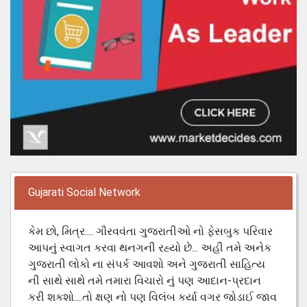
Gujarati Social Network
કેમ છો, મિત્ર.... ગૌરવવંતા ગુજરાતીઓ નો ફેસબુક પરિવાર
આપનું સ્વાગત કરવા થનગની રહ્યો છે... અહી તમે અનેક
ગુજરાતી લોકો ના સંપર્ક આવશો અને ગુજરાતી સાહિત્ય
ની સાથે સાથે તમે તમારા વિચારો નું પણ આદાન-પ્રદાન
કરી શકશો....તો ક્ષણ નો પણ વિલંબ કર્યા વગર જોડાઈ જાવ