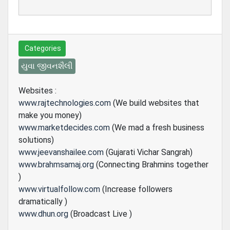
Categories
યુવા જીવનશૈલી
Websites :
www.rajtechnologies.com
(We build websites that
make you money)
www.marketdecides.com
(We mad a fresh business
solutions)
www.jeevanshailee.com
(Gujarati Vichar Sangrah)
www.brahmsamaj.org
(Connecting Brahmins together
)
www.virtualfollow.com
(Increase followers
dramatically )
www.dhun.org
(Broadcast Live )