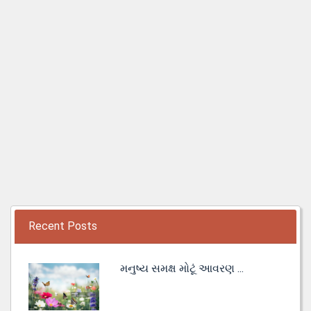
Recent Posts
મનુષ્ય સમક્ષ મોટૂં આવરણ ...