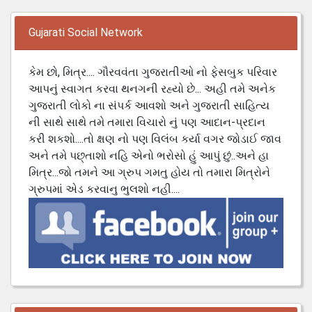
Gujarati Social Network
કેમ છો, મિત્ર.... ગૌરવવંતા ગુજરાતીઓ નો ફેસબુક પરિવાર
આપનું સ્વાગત કરવા થનગની રહ્યો છે... અહી તમે અનેક
ગુજરાતી લોકો ના સંપર્ક આવશો અને ગુજરાતી સાહિત્ય
ની સાથે સાથે તમે તમારા વિચારો નું પણ આદાન-પ્રદાન
કરી શકશો....તો ક્ષણ નો પણ વિલંબ કર્યા વગર જોડાઈ જાવ
અને તમે પછ્તાશો નહિ એનો ભરોસો હું આપું છું..અને હા
મિત્ર...જો તમને આ ગ્રુપ ગમતુ હોય તો તમારા મિત્રોને
ગ્રુપમાં એડ કરવાનુ ભુલશો નહી....