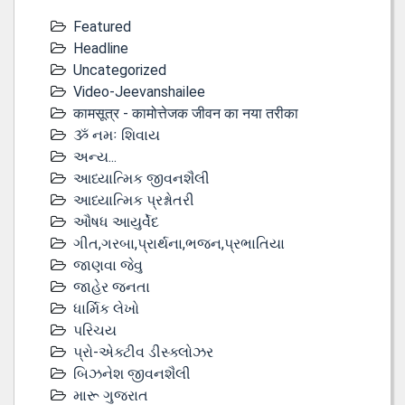
Featured
Headline
Uncategorized
Video-Jeevanshailee
कामसूत्र - कामोत्तेजक जीवन का नया तरीका
ૐ નમઃ શિવાય
અન્ય...
આધ્યાત્મિક જીવનશૈલી
આધ્યાત્મિક પ્રશ્નોતરી
ઔષધ આયુર્વેદ
ગીત,ગરબા,પ્રાર્થના,ભજન,પ્રભાતિયા
જાણવા જેવુ
જાહેર જનતા
ધાર્મિક લેખો
પરિચય
પ્રો-એક્ટીવ ડીસ્‍ક્લોઝર
બિઝનેશ જીવનશૈલી
મારૂ ગુજરાત