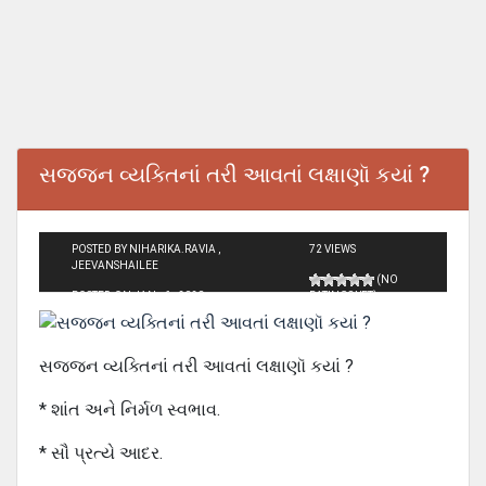
સજજન વ્યક્તિનાં તરી આવતાં લક્ષાણૉ કયાં ?
POSTED BY NIHARIKA.RAVIA ,
72 VIEWS
JEEVANSHAILEE
(NO
POSTED ON JAN - 6 - 2020
RATINGS YET)
સજજન વ્યક્તિનાં તરી આવતાં લક્ષાણૉ કયાં ?
* શાંત અને નિર્મળ સ્વભાવ.
* સૌ પ્રત્યે આદર.