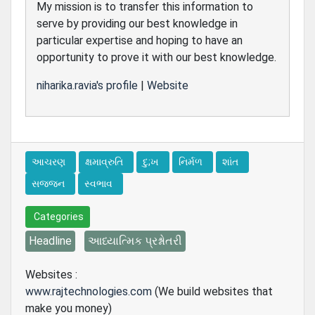
My mission is to transfer this information to
serve by providing our best knowledge in
particular expertise and hoping to have an
opportunity to prove it with our best knowledge.
niharika.ravia's profile
|
Website
આચરણ
ક્ષમાવ્રુતિ
દુ;ખ
નિર્મળ
શાંત
સજજન
સ્વભાવ
Categories
Headline
આધ્યાત્મિક પ્રશ્નોતરી
Websites :
www.rajtechnologies.com
(We build websites that
make you money)