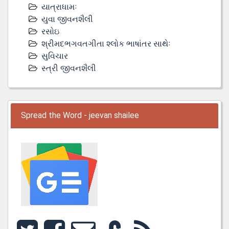
યાત્રાધામઃ
યુવા જીવનશૈલી
રસોઇ
શ્રીમદભગવતગીતા શ્લોક ભાષાંતર સાથેઃ
સુવિચાર
સ્ત્રી જીવનશૈલી
Spread the Word - jeevan shailee