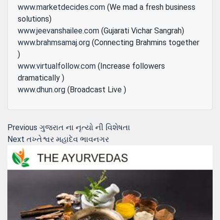
www.marketdecides.com
(We mad a fresh business
solutions)
www.jeevanshailee.com
(Gujarati Vichar Sangrah)
www.brahmsamaj.org
(Connecting Brahmins together
)
www.virtualfollow.com
(Increase followers
dramatically )
www.dhun.org
(Broadcast Live )
Post
Previous
Previous
ગુજરાત ના નૃત્યો ની વિશેષતા
Next
post:
Next
તખ્તેશ્વર મહાદેવ ભાવનગર
navigation
post: