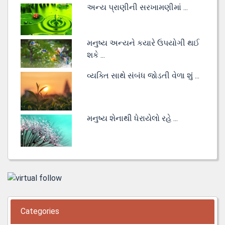
અન્ય પ્રાણીની સરખામણીમાં ...
મનુષ્ય અન્યને કયારે ઉપયોગી થઈ
શકે ...
વ્યક્તિ સાથે સંબંધ જોડતી વેળા શું ...
મનુષ્ય શેનાથી ધેરાયેલો રહે ...
Categories