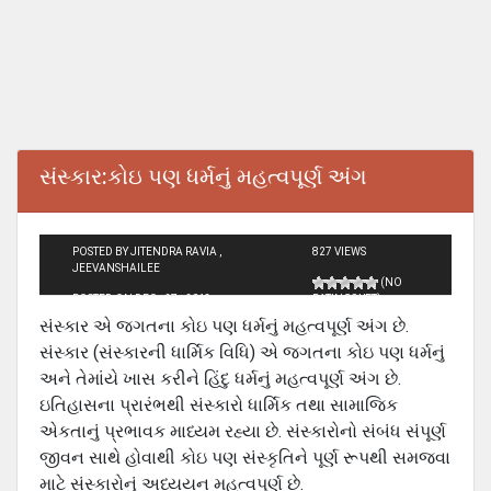
સંસ્‍કાર:કોઇ પણ ધર્મનું મહત્‍વપૂર્ણ અંગ
POSTED BY JITENDRA RAVIA ,
827 VIEWS
JEEVANSHAILEE
(NO
POSTED ON DEC - 27 - 2013
RATINGS YET)
સંસ્‍કાર એ જગતના કોઇ પણ ધર્મનું મહત્‍વપૂર્ણ અંગ છે.
સંસ્‍કાર (સંસ્‍કારની ધા‍ર્મિક વિધિ) એ જગતના કોઇ પણ ધર્મનું
અને તેમાંયે ખાસ કરીને હિંદુ ધર્મનું મહત્‍વપૂર્ણ અંગ છે.
ઇતિહાસના પ્રારંભથી સંસ્‍કારો ધાર્મિક તથા સામાજિક
એકતાનું પ્રભાવક માધ્‍યમ રહ્યા છે. સંસ્‍કારોનો સંબંધ સંપૂર્ણ
જીવન સાથે હોવાથી કોઇ પણ સંસ્‍કૃતિને પૂર્ણ રૂપથી સમજવા
માટે સંસ્‍કારોનું અધ્‍યયન મહત્‍વપૂર્ણ છે.