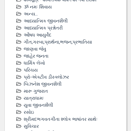
ૐ નમઃ શિવાય
અન્ય...
આધ્યાત્મિક જીવનશૈલી
આધ્યાત્મિક પ્રશ્નોતરી
ઔષધ આયુર્વેદ
ગીત,ગરબા,પ્રાર્થના,ભજન,પ્રભાતિયા
જાણવા જેવુ
જાહેર જનતા
ધાર્મિક લેખો
પરિચય
પ્રો-એક્ટીવ ડીસ્‍ક્લોઝર
બિઝનેશ જીવનશૈલી
મારૂ ગુજરાત
યાત્રાધામઃ
યુવા જીવનશૈલી
રસોઇ
શ્રીમદભગવતગીતા શ્લોક ભાષાંતર સાથેઃ
સુવિચાર