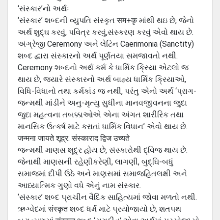
‘સંસ્‍કાર’નો અર્થઃ
‘સંસ્‍કાર’ શબ્‍દની વ્‍યુપતિ સંસ્‍કૃત सम+कृ માંથી થઇ છે, જેનો
અર્થ શુદ્ઘ કરવું, પવિત્ર કરવું,સંસ્‍કરણ કરવું એવો થાય છે.
અંગ્રેજી Ceremony અને લેટિન Caerimonia (Sanctity)
શબ્‍દ દ્વારા સંસ્‍કારનો અર્થ પૂર્ણતયા સમજાવતો નથી.
Ceremony શબ્‍દનો અર્થ કર્મ કે ધા‍ર્મિક ક્રિયા એટલો જ
થાય છે, જયારે સંસ્‍કારનો અર્થ બાહ્ય ધાર્મિક ક્રિયાઓ,
વિધિ-વિધાનો તથા કર્મકાંડ જ નથી, પરંતુ એનો અર્થ ‘પ્રાગ-
જન્‍મથી માંડીને અનુ-મૃત્‍યુ સુધીના માનવજીવનના જુદા
જુદા મહત્‍વના તબક્કાઓએ એના અંગત શારીરિક તથા
માનસિક ઉત્‍કર્ષ માટે કરાતાં ધાર્મિક વિધાન’ એવો થાય છે.
जन्मना जायते शूद्र: संस्काराद द्विज उच्यते
જન્‍મથી માણસ શૂદ્ર હોય છે, સંસ્‍કારોથી દ્વિજ થાય છે.
જેનાથી માણસની રહેણીકરેણી, લાગણી, બુદ્ઘિ-બધું
સમાજમાં દીપી ઉઠે અને માણસમાં સમાજહિતલક્ષી અને
આધ્‍યાત્મિક ગુણો વધે એનું નામ સંસ્‍કાર.
‘સંસ્‍કાર’ શબ્‍દ પ્રાચીન વૈદિક સાહિત્‍યમાં જોવા મળતો નથી.
ઋગ્‍વેદમાં संस्कृत શબ્‍દ ધર્મ માટે પ્રયોજાયો છે, શતપથ