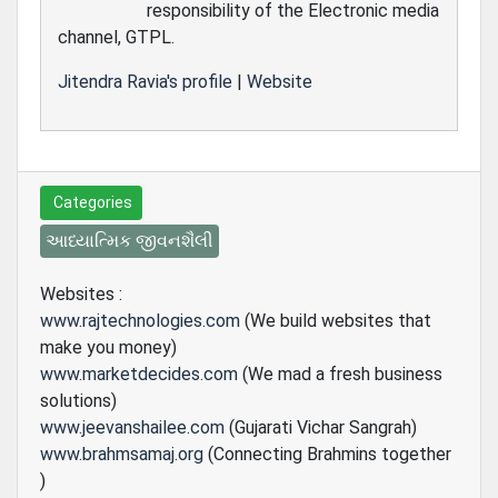
responsibility of the Electronic media
channel, GTPL.
Jitendra Ravia's profile
|
Website
Categories
આધ્યાત્મિક જીવનશૈલી
Websites :
www.rajtechnologies.com
(We build websites that
make you money)
www.marketdecides.com
(We mad a fresh business
solutions)
www.jeevanshailee.com
(Gujarati Vichar Sangrah)
www.brahmsamaj.org
(Connecting Brahmins together
)