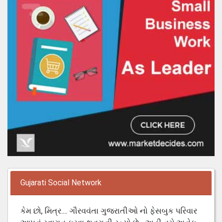
Gujarati Social Network
કેમ છો, મિત્ર.... ગૌરવવંતા ગુજરાતીઓ નો ફેસબુક પરિવાર