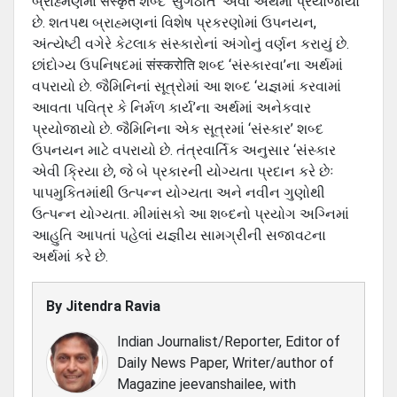
બ્રાહ્મણમાં संस्कृत શબ્‍દ ‘સુગઠીત’ એવા અર્થમાં પ્રયોજાયો
છે. શતપથ બ્રાહ્મણનાં વિશેષ પ્રકરણોમાં ઉપનયન,
અંત્‍યેષ્‍ટી વગેરે કેટલાક સંસ્‍કારોનાં અંગોનું વર્ણન કરાયું છે.
છાંદોગ્‍ય ઉપનિષદમાં संस्करोति શબ્‍દ ‘સંસ્‍કારવા’ના અર્થમાં
વપરાયો છે. જૈ‍મિનિનાં સૂત્રોમાં આ શબ્‍દ ‘યજ્ઞમાં કરવામાં
આવતા પવિત્ર કે નિર્મળ કાર્ય’ના અર્થમાં અનેકવાર
પ્રયોજાયો છે. જૈમિનિના એક સૂત્રમાં ‘સંસ્‍કાર’ શબ્‍દ
ઉપનયન માટે વપરાયો છે. તંત્રવાર્તિક અનુસાર ‘સંસ્‍કાર
એવી ક્રિયા છે, જે બે પ્રકારની યોગ્‍યતા પ્રદાન કરે છેઃ
પાપમુકિતમાંથી ઉત્‍પન્‍ન યોગ્‍યતા અને નવીન ગુણોથી
ઉત્‍પન્‍ન યોગ્‍યતા. મીમાંસકો આ શબ્‍દનો પ્રયોગ અગ્નિમાં
આહુતિ આપતાં પહેલાં યજ્ઞીય સામગ્રીની સજાવટના
અર્થમાં કરે છે.
By
Jitendra Ravia
Indian Journalist/Reporter, Editor of
Daily News Paper, Writer/author of
Magazine jeevanshailee, with