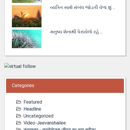
વ્યક્તિ સાથે સંબંધ જોડતી વેળા શું ...
મનુષ્ય શેનાથી ધેરાયેલો રહે ...
Categories
Featured
Headline
Uncategorized
Video-Jeevanshailee
कामसूत्र - कामोत्तेजक जीवन का नया तरीका