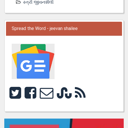
સ્ત્રી જીવનશૈલી
Spread the Word - jeevan shailee