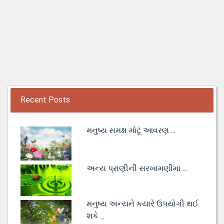
Recent Posts
મનુષ્ય સમક્ષ મોટૂં આવરણ ...
અન્ય પ્રાણીની સરખામણીમાં ...
મનુષ્ય અન્યને કયારે ઉપયોગી થઈ
શકે ...