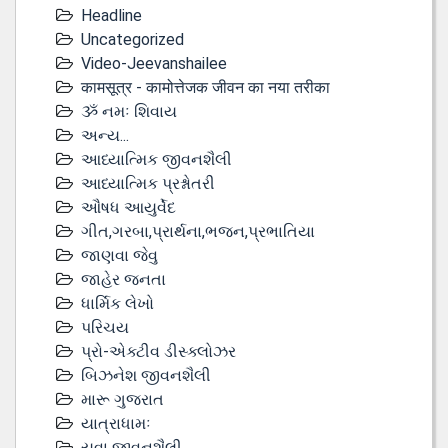
Headline
Uncategorized
Video-Jeevanshailee
कामसूत्र - कामोत्तेजक जीवन का नया तरीका
ૐ નમઃ શિવાય
અન્ય...
આધ્યાત્મિક જીવનશૈલી
આધ્યાત્મિક પ્રશ્નોતરી
ઔષધ આયુર્વેદ
ગીત,ગરબા,પ્રાર્થના,ભજન,પ્રભાતિયા
જાણવા જેવુ
જાહેર જનતા
ધાર્મિક લેખો
પરિચય
પ્રો-એક્ટીવ ડીસ્‍ક્લોઝર
બિઝનેશ જીવનશૈલી
મારૂ ગુજરાત
યાત્રાધામઃ
યુવા જીવનશૈલી