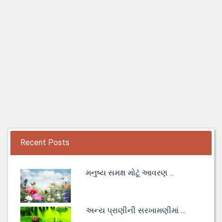
Recent Posts
મનુષ્ય સમક્ષ મોટૂં આવરણ ...
અન્ય પ્રાણીની સરખામણીમાં ...