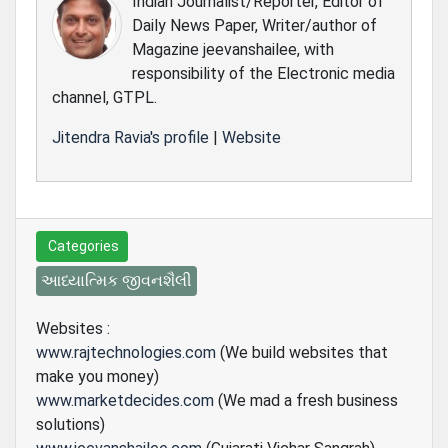
Indian Journalist/Reporter, Editor of
Daily News Paper, Writer/author of
Magazine jeevanshailee, with
responsibility of the Electronic media
channel, GTPL.
Jitendra Ravia's profile
|
Website
Categories
આધ્યાત્મિક જીવનશૈલી
Websites :
www.rajtechnologies.com
(We build websites that
make you money)
www.marketdecides.com
(We mad a fresh business
solutions)