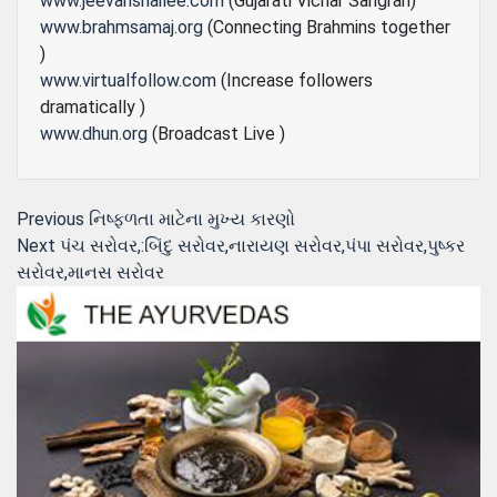
www.jeevanshailee.com
(Gujarati Vichar Sangrah)
www.brahmsamaj.org
(Connecting Brahmins together
)
www.virtualfollow.com
(Increase followers
dramatically )
www.dhun.org
(Broadcast Live )
Post
Previous
Previous
નિષ્ફળતા માટેના મુખ્ય કારણો
Next
post:
Next
પંચ સરોવર,:બિંદુ સરોવર,નારાયણ સરોવર,પંપા સરોવર,પુષ્કર
navigation
post:
સરોવર,માનસ સરોવર