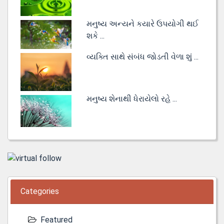
મનુષ્ય અન્યને કયારે ઉપયોગી થઈ
શકે ...
વ્યક્તિ સાથે સંબંધ જોડતી વેળા શું ...
મનુષ્ય શેનાથી ધેરાયેલો રહે ...
Categories
Featured