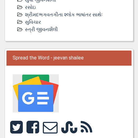
રસોઇ
શ્રીમદભગવતગીતા શ્લોક ભાષાંતર સાથેઃ
સુવિચાર
સ્ત્રી જીવનશૈલી
Spread the Word - jeevan shailee