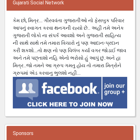
Gujarati Social Network
કેમ છો, મિત્ર.... ગૌરવવંતા ગુજરાતીઓ નો ફેસબુક પરિવાર
આપનું સ્વાગત કરવા થનગની રહ્યો છે... અહી તમે અનેક
ગુજરાતી લોકો ના સંપર્ક આવશો અને ગુજરાતી સાહિત્ય
ની સાથે સાથે તમે તમારા વિચારો નું પણ આદાન-પ્રદાન
કરી શકશો....તો ક્ષણ નો પણ વિલંબ કર્યા વગર જોડાઈ જાવ
અને તમે પછ્તાશો નહિ એનો ભરોસો હું આપું છું..અને હા
મિત્ર...જો તમને આ ગ્રુપ ગમતુ હોય તો તમારા મિત્રોને
ગ્રુપમાં એડ કરવાનુ ભુલશો નહી....
Sponsors