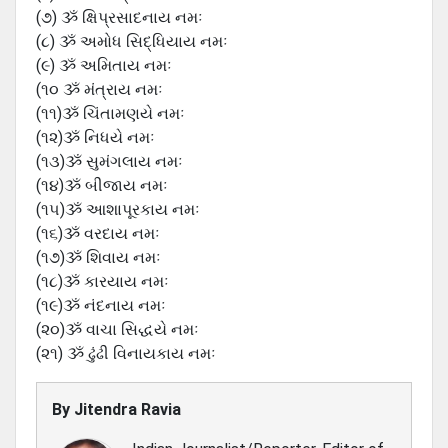
(૭) ૐ ક્ષિપ્રસાદનાય નમઃ
(૮) ૐ અમોધ સિદ્ધિયાય નમઃ
(૯) ૐ અમિતાય નમઃ
(૧૦ ૐ મંત્રાય નમઃ
(૧૧)ૐ ચિંતામણયે નમઃ
(૧૨)ૐ નિધયે નમઃ
(૧૩)ૐ સુમંગલાય નમઃ
(૧૪)ૐ બીજાય નમઃ
(૧૫)ૐ આશાપૂરકાય નમઃ
(૧૬)ૐ વરદાય નમઃ
(૧૭)ૐ શિવાય નમઃ
(૧૮)ૐ કારયાય નમઃ
(૧૯)ૐ નંદનાય નમઃ
(૨૦)ૐ વાચા સિદ્ધયે નમઃ
(૨૧) ૐ ઢુંઢી વિનાયકાય નમઃ
By
Jitendra Ravia