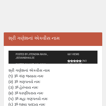
શ્રી ગણેશનાં એકવીસ નામ
POSTED BY JITENDRA RAVIA ,
661 VIEWS
JEEVANSHAILEE
(NO
POSTED ON OCT - 30 - 2012
RATINGS YET)
શ્રી ગણેશનાં એકવીસ નામ
(૧) ૐ ગંણ જયાય નમઃ
(૨) ૐ ગણપતયે નમઃ
(૩) ૐ હેરંબાય નમઃ
(૪) ૐ ધરણીધરાય નમઃ
(૫) ૐ મહા ગણપતયે નમઃ
(૬) ૐ લક્ષ્ય પ્રદાય નમઃ