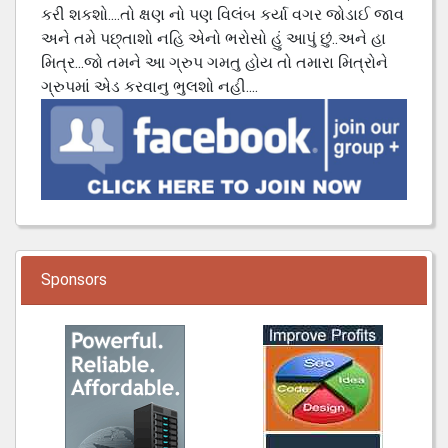
કરી શકશો....તો ક્ષણ નો પણ વિલંબ કર્યા વગર જોડાઈ જાવ
અને તમે પછ્તાશો નહિ એનો ભરોસો હું આપું છું..અને હા
મિત્ર...જો તમને આ ગ્રુપ ગમતુ હોય તો તમારા મિત્રોને
ગ્રુપમાં એડ કરવાનુ ભુલશો નહી....
Sponsors