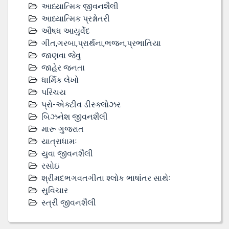
આધ્યાત્મિક જીવનશૈલી
આધ્યાત્મિક પ્રશ્નોતરી
ઔષધ આયુર્વેદ
ગીત,ગરબા,પ્રાર્થના,ભજન,પ્રભાતિયા
જાણવા જેવુ
જાહેર જનતા
ધાર્મિક લેખો
પરિચય
પ્રો-એક્ટીવ ડીસ્‍ક્લોઝર
બિઝનેશ જીવનશૈલી
મારૂ ગુજરાત
યાત્રાધામઃ
યુવા જીવનશૈલી
રસોઇ
શ્રીમદભગવતગીતા શ્લોક ભાષાંતર સાથેઃ
સુવિચાર
સ્ત્રી જીવનશૈલી