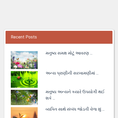
Recent Posts
મનુષ્ય સમક્ષ મોટૂં આવરણ ...
અન્ય પ્રાણીની સરખામણીમાં ...
મનુષ્ય અન્યને કયારે ઉપયોગી થઈ
શકે ...
વ્યક્તિ સાથે સંબંધ જોડતી વેળા શું ...