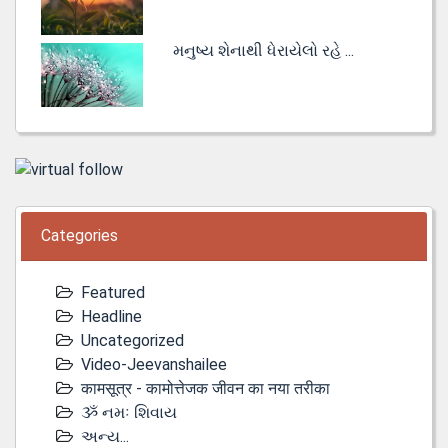
મનુષ્ય શેનાથી ધેરાયેલો રહે ...
Categories
Featured
Headline
Uncategorized
Video-Jeevanshailee
कामसूत्र - कामोत्तेजक जीवन का नया तरीका
ૐ નમઃ શિવાય
અન્ય...