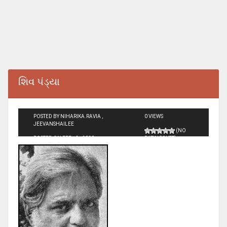
શિવ પંડ્યા
POSTED BY NIHARIKA.RAVIA ,
0 VIEWS
JEEVANSHAILEE
(NO
POSTED ON FEB - 2 - 2020
RATINGS YET)