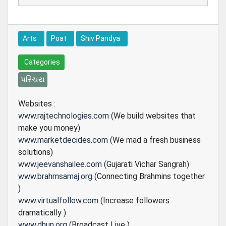
Arts
Poat
Shiv Pandya
Categories
પરિચય
Websites :
www.rajtechnologies.com
(We build websites that
make you money)
www.marketdecides.com
(We mad a fresh business
solutions)
www.jeevanshailee.com
(Gujarati Vichar Sangrah)
www.brahmsamaj.org
(Connecting Brahmins together
)
www.virtualfollow.com
(Increase followers
dramatically )
www.dhun.org
(Broadcast Live )