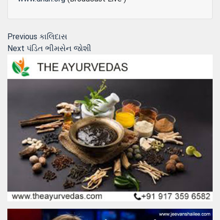
Post
Previous
Previous
કાલિદાસ
Next
post:
Next
પંડિત ભીમસેન જોશી
navigation
post: