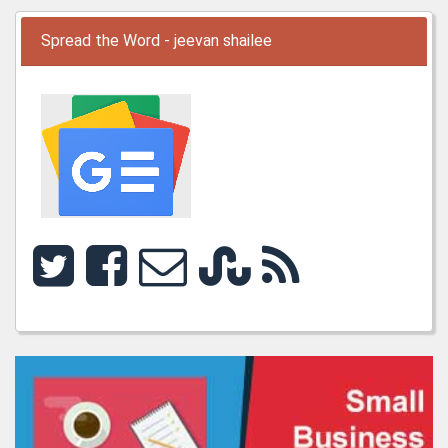
Spread the Word - jeevan shailee