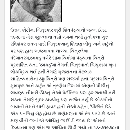
ઉત્તમ કોટીના ચિત્રકાર શ્રી શિવપંડ્યાનો જન્મ ઈ.સ.
૧૯૨૮માં ખેડા જીલ્લાના વસો ગમમાં થયો હતો.કલા ગુરુ
રવિશંકર રાવળ પાસે ચિત્રકળાનું શિક્ષણ લીધુ અને કાર્ટુનો
પર પણ હાથ અજમાવવા લાગ્યા. ચિત્રલેખા
વંદેમાતરમ્,રમકડુ વગેરે સામાયિકોમાં પંડ્યાના ચિત્રો
પ્રકાશિત થતા. ‘રમકડું’માં તેમની ચિત્રવાર્તા ચિંચુકાકા ખુબ
લોકપ્રિય થઈ હતી.તેમણે ગુજરાતના કેટલાક
સાહિત્યકારોના ઠઠ્ઠાચિત્રો પણ સજર્યા હતા. પ્રસંગચિત્રો
મુખપૃષ્ઠ અને કાર્ટુંન એ ત્રણેય દિશામાં એણની પીંછીનું
લાવણ્ય નીખરી ઊઠતું. તેઓ પેઈન્ટિંગ પણ કુશળતાથી કરી
શકતા. તેમણે સુંદર કાવ્યોનું પણ સર્જન કર્યું છે. લોકગીતો
ગાવાની તેમને સારી ફાવટ હતી. તેઓ કહેતાં, ‘પીંછીને છેડે
એક પતંગિયું બેઠું હોય છે. ક્ષણેક્ષણના એ રંગ પકડે છે. અને
ક્ષણ વીતી જતાં એ ઓચિંતું જ ઊડી જાય છે.’ એમનો
દિવ્યાત્મા પણ એમ જ ઓચિંતા ઊડી ગયો. તા.૧૩-૭૧૯૭૮ના