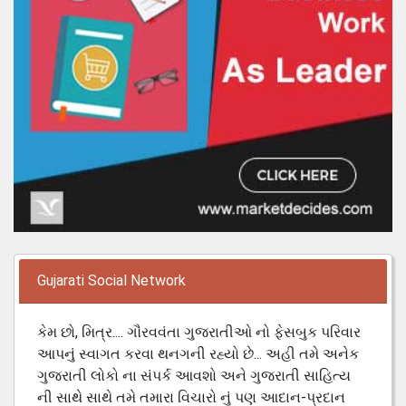
Gujarati Social Network
કેમ છો, મિત્ર.... ગૌરવવંતા ગુજરાતીઓ નો ફેસબુક પરિવાર
આપનું સ્વાગત કરવા થનગની રહ્યો છે... અહી તમે અનેક
ગુજરાતી લોકો ના સંપર્ક આવશો અને ગુજરાતી સાહિત્ય
ની સાથે સાથે તમે તમારા વિચારો નું પણ આદાન-પ્રદાન