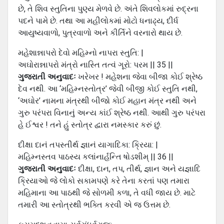
છે, તે શિવ સ્તુતિના પુણ્ય મેળવે છે. અંતે શિવલોકમાં રુદ્રના
પદને પામે છે. તથા આ મહીલોકમાં મોટો ધનાઢ્ય, દીર્ધ
આયુષ્યવાળો, પુત્રવાળો અને કીર્તિને વરનારો થાય છે.
મહેશાન્નાપરો દેવો મહિમ્નો નાપરા સ્તુતિ: |
અઘોરાન્નાપરો મંત્રો નાસ્તિ તત્વં ગૂરો: પરમ || 35 ||
ગુજરાતી અનુવાદઃ
ખરેખર ! મહેશના જેવા બીજા કોઈ શ્રેષ્ઠ
દેવ નથી. આ ‘મહિમ્નસ્તોત્ર’ જેવી બીજી કોઈ સ્તુતિ નથી,
‘અઘોર’ નામના મંત્રથી બીજો કોઈ મહાન મંત્ર નથી અને
ગુરુ પરંપરા વિનાનું અન્ય કાંઈ શ્રેષ્ઠ નથી. આથી ગુરુ પરંપરા
હે ઈશ્વર ! તને હું સ્તોત્ર દ્વારા નમસ્કાર કરું છું.
દીક્ષા દાનં તપસ્તીર્થ જ્ઞાનં યાગાદિકા: ક્રિયા: |
મહિમ્નસ્તવ પાઠસ્ય કલાંનાર્હન્તિ ષોડશીમ્ || 36 ||
ગુજરાતી અનુવાદઃ
દીક્ષા, દાન, તપ, તીર્થ, જ્ઞાન અને યજ્ઞાદિ
ક્રિયાઓ જે લોકો સકામપણે કરે તેના કરતાં પણ તમારા
મહિમાના આ પાઠથી જે સોળમી કળા, તે વધી જાય છે. માટે
તમારી આ સ્તોત્રથી ભક્તિ કરવી એ જ ઉત્તમ છે.