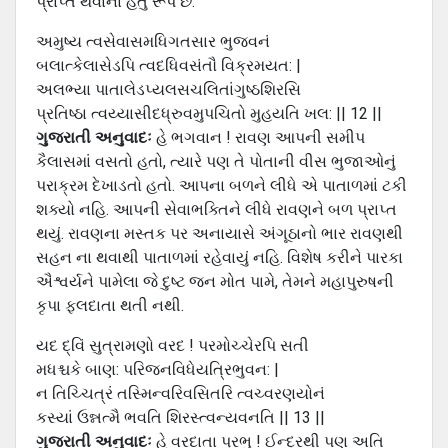
પ્રાપ્ત થવાના હેતુ રૂપે છે.
અમુષ્ય ત્વસેવાસમધિગતસાર ભુજવનં
બલાત્કેલાસેડપિ ત્વદધિવસંતૌ વિક્રમયત: |
અલભ્યા પાતાલેડપ્યલસચલિતાંગુષ્ઠશિરસિ
પ્રતિષ્ઠા ત્વય્યાસીદધ્રુવમુપચિતો મુહયતિ ખલ: || 12 ||
ગુજરાતી અનુવાદઃ
હે ભગવાન ! રાવણ આપની સમીપ
કૈલાસમાં વસતો હતો, ત્યારે પણ તે પોતાની વીસ ભુજાઓનું
પરાક્રમ દેખાડતો હતો. આપના બળને લીધે એ પાતાળમાં ટકી
શક્યો નહિ. આપની સેવાભક્તિને લીધે રાવણને બળ પ્રાપ્ત
થયું. રાવણના મસ્તક પર અનાયાસે અંગૂઠાનો ભાર રાવણથી
સહન ના થવાથી પાતાળમાં રહેવાયું નહિ. વિશેષ કરીને પારકા
ઐશ્વર્યને પામેલા જે દુષ્ટ જન મોત પામે, તેમને મહાપુરુષની
કૃપા ફલદાતા થતી નથી.
યદ દ્વિં સુત્રામણો વરદ ! પરમોચ્ચેરપિ સતી
મધશ્ચકે બાણ: પરિજનવિધેયત્રિભુવન: |
ન તિચ્ચિત્રં તસ્મિન્વરિવસિતરિ ત્વચ્વરણયોનં
કસ્યાં ઉન્નત્મૈ ભવતિ શિરસ્ત્વન્યવનતિ || 13 ||
ગુજરાતી અનુવાદઃ
હે વરદાતા પ્રભુ ! ઈન્દ્રથી પણ અતિ