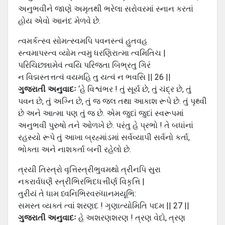
અનુભવીને જાણે અમૃતથી ભરેલા સરોવરમાં સ્નાન કરતાં
હોય એવો આનંદ મેળવે છે.
ત્વમર્કત્સ્વ સોમત્સ્વમપિ પવનસ્ત્વં હુતવહ
સ્ત્વમાપસ્ત્વ વ્યોમ ત્વમુ ધરણિરાત્મા ત્વમિતિચ |
પરિચિછન્નામેવં ત્વયિ પરિજતા બિભ્રતુ ગિરં
ન વિદ્મસ્તત્તત્વં વયમહિ તુ યત્વં ન ભવસિ || 26 ||
ગુજરાતી અનુવાદઃ
‘હે વિશ્વંભર ! તું સૂર્ય છે, તું ચંદ્ર છે, તું
પવન છે, તું અગ્નિ છે, તું જ જલ તથા આકાશ રૂપે છે. તું પૃથ્વી
છે અને આત્મા પણ તું જ છે. એમ જુદાં જુદાં સ્વરૂપમાં
અનુભવી પુરુષો તને ઓળખે છે. પરંતુ હે પ્રભો ! તે બધાંનાં
રહસ્યો રૂપે તું આખા બ્રહ્માંડમાં સર્વવ્યાપી સર્વનો કર્તા,
ભોક્તા અને નાશકર્તા બની રહેલો છે.
ત્રયી તિસ્ત્રો વૃત્તિસ્ત્રીભુવમથો ત્રીનપિ સુરા
નકરાર્વધણૈ સ્ત્રીભિરભિદધત્તીર્ણ વિકૃત્તિ |
તુરીયં તે ધામ ધ્વનિભિરવરુંધાનમયૂભિ:
સમસ્ત વ્યક્તં ત્વાં શરણદ ! ગૃણાત્યોમિતિ પદમ || 27 ||
ગુજરાતી અનુવાદઃ
હે અશરણશરણ ! ત્રણ વેદો, ત્રણ