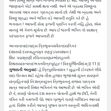
અને વિષ્ણુ માત્ર જળ તત્વના નિવાસ છે. માટે આપનું ઐશ્વર્ય
જાણવાને કોઈ સમર્થ થતા નથી. અને એ બ્રહ્મા વિષ્ણુના
અંતરમાં આપ સ્વત: પ્રાકટ્ય માનો છો. તેથી જ બ્રહ્મા અને
વિષ્ણુ શ્રદ્ધા અને ભક્તિ વડે આપની સ્તુતિ કરે છે. હે
ભગવાન ! આપની સેવા ફળની પ્રાપ્તિ કરતી નહિ હોય, એમ
માનવું એ કેવળ મૂર્ખતા છે. આપ ઈશ્વરની ભક્તિ તો સાક્ષાત્
પરંપરાગત ફળને આપનારી છે.
અત્યનાપાદાપાદ્ય ત્રિભુવનમવૈરતધ્યતિકરં
દશાસ્યો દયબાહૂનમૃત રણકુંડપરવશાન |
શિર: પદ્મશ્રણી રચિતચરણામ્ભોરુંહબલે
સ્થિરાયાસ્ત્વબદભક્તસ્ત્રિપૂરંહર ! વિસ્ફૂર્જિતમિદમ્ || 11 ||
ગુજરાતી અનુવાદઃ
હે ત્રિપુરવિનાશક ! યુદ્ધની ઈચ્છાને લીધે
સદા ઉન્મત થઈ રહેલા વીસ હજાર ભુજાઓ યુક્ત રાવણને
યંત્રહિતપણે નિ:શત્રુયુક્ત ત્રિભુવનનું રાજ્ય પરાક્રમ
માત્ર આપની સ્થિર ભક્તિને જ આભારી છે. એ ભક્તિ એવી
છે કે, રાવણે પોતાનાં દશ મસ્તક પોતાની હાથે જ છેદી, તેની
પંક્તિ કરી કમળની પેઠે આપ પ્રભુને ચરણે બલિદાન આપ્યાં
હતાં. વિશેષ કરીને આપનું પૂજન સકળ વસ્તુની અધિકતાથી