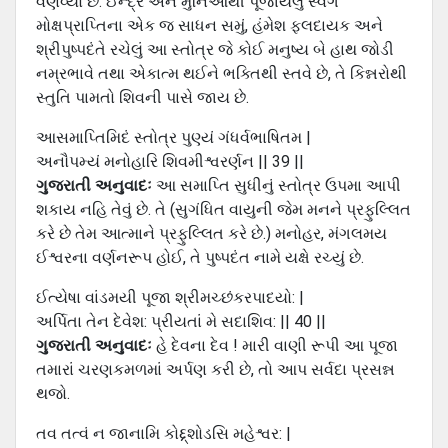
વર્ણવ્યો છે. ઈન્દ્ર અને મુનિઓથી પૂજાયેલું સ્વર્ગ
મોક્ષપ્રાપ્તિના એક જ સાધન સમું, હંમેશ ફલદાયક અને
શ્રીપુષ્પદંતે રચેલું આ સ્તોત્ર જે કોઈ મનુષ્ય બે હાથ જોડી
નમ્રભાવે તથા એકાત્મ થઈને ભક્તિથી સ્તવે છે, તે કિન્નરોથી
સ્તુતિ પામતો શિવની પાસે જાય છે.
આસમાપ્તિમિદં સ્તોત્ર પુણ્યં ગંધર્વભાષિતમ |
અનૌપમ્યં મનોહારિ શિવમીશ્વરર્ણન || 39 ||
ગુજરાતી અનુવાદઃ
આ સમાપ્તિ સુધીનું સ્તોત્ર ઉપમા આપી
શકાય નહિ તેવું છે. તે (સુગંધિત વાયુની જેમ મનને પ્રફુલ્લિત
કરે છે તેમ આત્માને પ્રફુલ્લિત કરે છે.) મનોહર, મંગલમય
ઈશ્વરના વર્ણનરૂપ હોઈ, તે પુષ્પદંત નામે યક્ષે રચ્યું છે.
ઈત્યેષા વાંડમયી પૂજા શ્રીમચ્છંકરપાદયો: |
અર્પિતા તેન દેવેશ: પ્રીયતાં મે સદાશિવ: || 40 ||
ગુજરાતી અનુવાદઃ
હે દેવના દેવ ! મારી વાણી રૂપી આ પૂજા
તમારાં ચરણકમળમાં અર્પણ કરી છે, તો આપ સર્વદા પ્રસન્ન
થજો.
તવ તત્વં ન જાનામિ કોદ્દ્શોડસિ મહેશ્વર: |