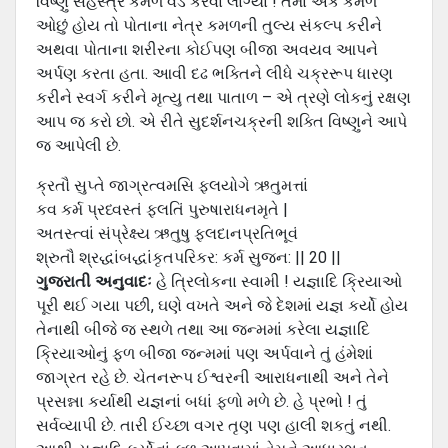
વિષ્ણુ સહસ્ત્ર કમળ વડે કરવા લાગ્યા ! તેમાં એક કમળ
ઓછું હોય તો પોતાના નેત્ર કમળની તુલ્ય સંકલ્પ કરીને
અથવા પોતાના શરીરના કોઈપણ બીજા અવયવ આપને
અર્પણ કરતા હતા. આવી દઢ ભક્તિને લીધે ચક્રરૂપ ધારણ
કરીને સ્વર્ગ કરીને મૃત્યુ તથા પાતાળ – એ ત્રણે લોકનું રક્ષણ
આપ જ કરો છો. એ રીતે સુદર્શનચક્રની શક્તિ વિષ્ણુને આપે
જ આપેલી છે.
ક્રતૌ સુપ્તે જાગ્રત્વમસિ ફલયોગે ઋતુમત્તાં
કવ કર્મ પ્રધ્વસ્તં ફલતિં પુરુષારાધનમૃતે |
અતસ્ત્વાં સંપ્રેક્ષ્ય ઋતુષુ ફલદાનપ્રતિભૂવં
શ્રુતૌ શ્રદ્ધાંબદ્ધાંકૃતપરિકર: કર્મ સુજન: || 20 ||
ગુજરાતી અનુવાદઃ
હે ત્રિલોકના સ્વામી ! યજ્ઞાદિ ક્રિયાઓ
પૂરી થઈ ગયા પછી, ઘણે વખતે અને જે દેશમાં યજ્ઞ કર્યો હોય
તેનાથી બીજે જ સ્થળે તથા આ જન્મમાં કરેલા યજ્ઞાદિ
ક્રિયાઓનું ફળ બીજા જન્મમાં પણ અર્પવાને તું હંમેશાં
જાગ્રત રહે છે. ચેતનરૂપ ઈશ્વરની આરાધનાથી અને તેને
પ્રસન્ના કર્યાથી યજ્ઞનાં બધાં ફળો મળે છે. હે પ્રભો ! તું
સર્વવ્યાપી છે. તારી ઈચ્છા વગર તૃણ પણ હાલી શકતું નથી.