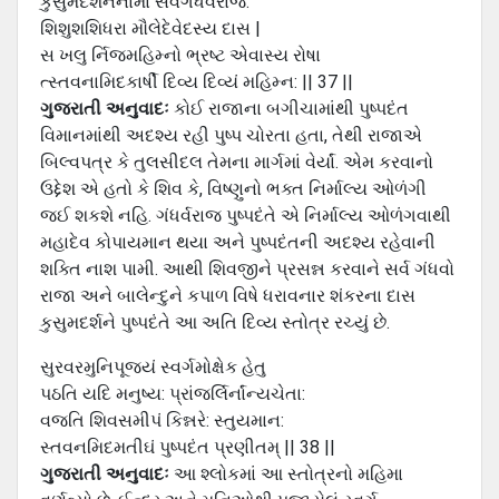
કુસુમદશનનામા સર્વગંધર્વરાજ:
શિશુશશિધરા મૌલેદેવેદસ્ય દાસ |
સ ખલુ ર્નિજમહિમ્નો ભ્રષ્ટ એવાસ્ય રોષા
ત્સ્તવનામિદકાર્ષી દિવ્ય દિવ્યં મહિમ્ન: || 37 ||
ગુજરાતી અનુવાદઃ
કોઈ રાજાના બગીચામાંથી પુષ્પદંત
વિમાનમાંથી અદશ્ય રહી પુષ્પ ચોરતા હતા, તેથી રાજાએ
બિલ્વપત્ર કે તુલસીદલ તેમના માર્ગમાં વેર્યાં. એમ કરવાનો
ઉદ્દેશ એ હતો કે શિવ કે, વિષ્ણુનો ભક્ત નિર્માલ્ય ઓળંગી
જઈ શકશે નહિ. ગંધર્વરાજ પુષ્પદંતે એ નિર્માલ્ય ઓળંગવાથી
મહાદેવ કોપાયમાન થયા અને પુષ્પદંતની અદશ્ય રહેવાની
શક્તિ નાશ પામી. આથી શિવજીને પ્રસન્ન કરવાને સર્વ ગંધવો
રાજા અને બાલેન્દુને કપાળ વિષે ધરાવનાર શંકરના દાસ
કુસુમદર્શને પુષ્પદંતે આ અતિ દિવ્ય સ્તોત્ર રચ્યું છે.
સુરવરમુનિપૂજ્યં સ્વર્ગમોક્ષેક હેતુ
પઠતિ યદિ મનુષ્ય: પ્રાંજર્લિર્નાંન્યચેતા:
વજતિ શિવસમીપં કિન્નરે: સ્તુયમાન:
સ્તવનમિદમતીઘં પુષ્પદંત પ્રણીતમ્ || 38 ||
ગુજરાતી અનુવાદઃ
આ શ્લોકમાં આ સ્તોત્રનો મહિમા