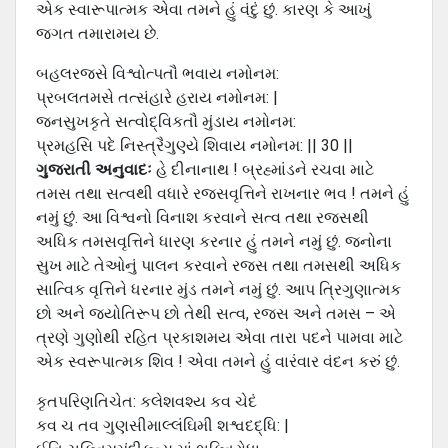
એક સ્વારૂપાત્મક એવા તમને હું વંદું છું. કારણ કે આખું
જગત તમારામય છે.
બહલરજસે વિશ્વોત્પતૌ ભવાય નમોનમ:
પ્રબલતમસે તત્સંહારે હરાય નમોનમ: |
જનસુખકૃતે સત્વોદ્વિકતૌ મુંડાય નમોનમ:
પ્રમહસિ પદે નિસ્ત્રૈગુણ્યે શિવાય નમોનમ: || 30 ||
ગુજરાતી અનુવાદઃ
હે દીનાનાથ ! બ્રહ્માંડને રચવા માટે
તમસ તથા સત્વથી વધારે રજસવૃત્તિને રાખનાર ભવ ! તમને હું
નમું છું. આ વિશ્વનો વિનાશ કરવાને સત્વ તથા રજસથી
અધિક તમસવૃત્તિને ધારણ કરનાર હું તમને નમું છું. જનોના
સુખ માટે તેઓનું પાલન કરવાને રજસ તથા તમસથી અધિક
સાત્વિક વૃત્તિને ધરનાર મુંડ તમને નમું છું. આપ ત્રિગુણાત્મક
છો અને જ્યોતિરૂપ છો તેથી સત્વ, રજસ અને તમસ – એ
ત્રણે ગુણોથી રહિત પ્રકાશમય એવા તારા પદને પામવા માટે
એક સ્વરૂપાત્મક શિવ ! એવા તમને હું વારંવાર વંદન કરું છું.
કૃતપરિણતિચેત: કલેશવશ્ય કવ ચેદં
કવ ચ તવ ગુણસીમાલ્લંઘિમી શશ્વદદ્ધિ: |