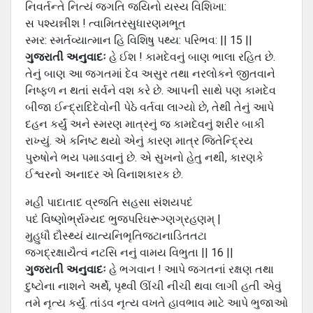
નિવર્તન્તે નિત્યં જગતિ જયિનો યસ્ય વિશિખા:
સ પશ્યન્નીશ ! ત્વામિતરસુધારણમભૂત
સ્મર: સ્મર્તવ્યાત્માન હિ વિશિષુ પથ્ય: પરિભવ: || 15 ||
ગુજરાતી અનુવાદઃ
હે ઈશ ! કામદેવનું બાણ ભાલા રહિત છે.
તેનું બાણ આ જગતમાં દેવ અસુર તથા નરલોકને જીતવાને
નિષ્ફળ ન થતાં સર્વને વશ કરે છે. આપની સાથે પણ કામદેવ
બીજા ઈન્દ્રાદિદેવોની પેઠે વર્તવા લાગ્યો છે, તેથી તેનું આપે
દહન કર્યું અને સ્મરણ માત્રનું જ કામદેવનું શરીર બાકી
રાખ્યું. એ કનિષ્ટ થયો એનું કારણ માત્ર જિતેન્દ્રિય
પુરુષોને ભય પમાડવાનું છે. એ સુખનો હેતુ નથી, કારણકે
ઈશ્વરનો અનાદર એ વિનાશકારક છે.
મહી પાદાતાદ વ્રજતિ સહસા સંશયપદં
પદં વિષ્ણોર્ભ્રામ્યદ ભુજપરિઘરૂગ્ણગ્રહણમ્ |
મુહુધૌ દૌસ્થ્યં યાત્યનિભૃતિજટાનાડિતતટા
જગદ્રક્ષાયૈત્વં નટસિ નનું વામય વિભુતા || 16 ||
ગુજરાતી અનુવાદઃ
હે ભગવાન ! આપે જગતનાં રક્ષણ તથા
દુષ્ટોના નાશને અર્થે, પૃથ્વી ઊંચી નીચી થવા લાગી હતી એવું
તમે નૃત્ય કર્યું. તાંડવ નૃત્ય વખતે હાવભાવ માટે આપે ભુજાઓ