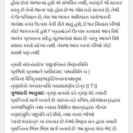
હોવા છતાં અજન્મા હશે એ સંભવિત નથી, કારણકે જે સાકાર
વસ્તુ છે તેનો જન્મ પણ હોય છે જ. જેમ ઘડો સાકાર છે, તેથી
તે ઉત્પત્તિમાન છે, તેમ આ જગત અધિષ્ઠાન પરમેશ્વરની
અપેક્ષા વગર ઉત્પન્ન કેવી રીતે થયું હશે, ઈશ્વર સિવાય બીજો
કોઈ જગતકર્તા હશે !’ બ્રહ્માંડને ઉત્પન્ન કરવામાં આપ વિષે
અનેક પ્રકારના સંદેહ મૂઢજનોમાં થાય છે. પરંતુ આપને વિષે
સંશય કરવો યોગ્ય નથી. તેમજ આપ કરતાં બીજો કોઈ
સમર્થ પણ નથી.
ત્રયી સાંખ્યયોગ: પશુપતિમતં વૈષ્ણનમિતિ
પ્રભિન્ને પ્રસ્થાને પરમિદમદ: પથ્યમિતિ ચ |
રુચિનાં વૈચિત્ર્યાદ્દજકુટિલનાનાપથનુષાં
નૃણાંમેકો ગમ્યસ્ત્વસિ પયસામર્ણવ ઈત્ર || 7 ||
ગુજરાતી અનુવાદઃ
ત્રણ વાક્યો વડે ત્રણ વેદ તમારી
પ્રાપ્તિનો માર્ગ બતાવે છે. સાંખ્ય વડે કપિલ, યોગશાસ્ત્રદ્વારા
પતંજલિમુનિ તથા ન્યાય વૈશેષિક શાસ્ત્રદ્વારા ગૌતમ
કણાદમુનિ પશુપતિ વડે શૈવો, તથા નારદ-જેઓ
‘નારદપંચરાત્ર’ ના રચનાર છે તેઓ વૈષ્ણવ મત દ્વારા તમારી
પ્રાપ્તિના ભિન્ન ભિન્ન માર્ગ બતાવે છે. આ મુખ્ય પાંચ ભેદ છે.