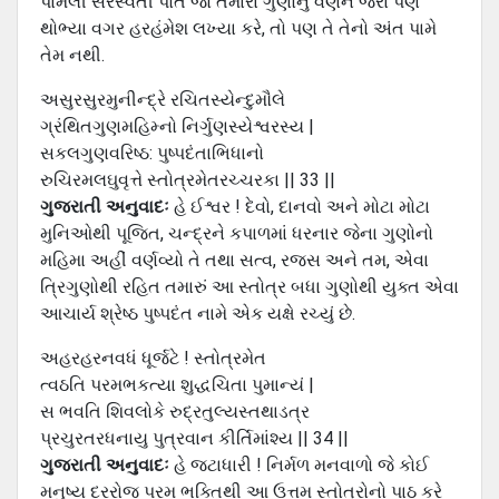
પામેલી સરસ્વતી પોતે જો તમારા ગુણોનું વર્ણન જરા પણ
થોભ્યા વગર હરહંમેશ લખ્યા કરે, તો પણ તે તેનો અંત પામે
તેમ નથી.
અસુરસુરમુનીન્દ્રે રચિતસ્યેન્દુમૌલે
ગ્રંથિતગુણમહિમ્નો નિર્ગુણસ્યેશ્વરસ્ય |
સકલગુણવરિષ્ઠ: પુષ્પદંતાભિધાનો
રુચિરમલઘુવૃત્તે સ્તોત્રમેતરચ્ચરકા || 33 ||
ગુજરાતી અનુવાદઃ
હે ઈશ્વર ! દેવો, દાનવો અને મોટા મોટા
મુનિઓથી પૂજિત, ચન્દ્રને કપાળમાં ધરનાર જેના ગુણોનો
મહિમા અહીં વર્ણવ્યો તે તથા સત્વ, રજસ અને તમ, એવા
ત્રિગુણોથી રહિત તમારું આ સ્તોત્ર બધા ગુણોથી યુક્ત એવા
આચાર્ય શ્રેષ્ઠ પુષ્પદંત નામે એક યક્ષે રચ્યું છે.
અહરહરનવધં ધૂર્જટે ! સ્તોત્રમેત
ત્વઠતિ પરમભકત્યા શુદ્ધચિતા પુમાન્યં |
સ ભવતિ શિવલોકે રુદ્રતુલ્યસ્તથાડત્ર
પ્રચુરતરધનાયુ પુત્રવાન કીર્તિમાંશ્ય || 34 ||
ગુજરાતી અનુવાદઃ
હે જટાધારી ! નિર્મળ મનવાળો જે કોઈ
મનુષ્ય દરરોજ પરમ ભક્તિથી આ ઉત્તમ સ્તોત્રોનો પાઠ કરે