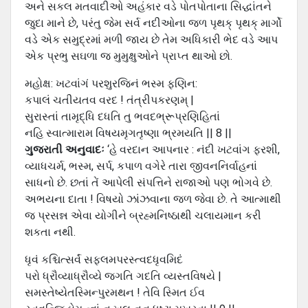
અને સકલ મતવાદીઓ અહંકાર વડે પોતપોતાના સિદ્ધાંતને
જુદા માને છે, પરંતુ જેમ સર્વ નદીઓના જળ પૃથક્ પૃથક્ માર્ગો
વડે એક સમુદ્રમાં મળી જાય છે તેમ અધિકારી ભેદ વડે આપ
એક પ્રભુ સઘળા જ મુમુક્ષુઓને પ્રાપ્ત થાઓ છો.
મહોક્ષ: ખટવાંગં પરશુરજિનં ભસ્મ ફણિન:
કપાલં ચતીયતવ વરદ ! તંત્રીપકરણમ્ |
સુરાસ્તાં તામૃદ્ધિ દધતિ તુ ભવદભ્રૂપ્રણિહિતાં
નહિ સ્વાત્મારામ વિષયમૃગતૃષ્ણા ભ્રમયતિ || 8 ||
ગુજરાતી અનુવાદઃ
‘હે વરદાન આપનાર : નંદી ખટવાંગ ફરશી,
વ્યાધચર્મ, ભસ્મ, સર્પ, કપાળ વગેરે તારા જીવનનિર્વાહનાં
સાધનો છે. છતાં તેં આપેલી સંપત્તિને રાજાઓ પણ ભોગવે છે.
અભયના દાતા ! વિષયો ઝાંઝવાના જળ જેવા છે. તે આત્માથી
જ પ્રસન્ન એવા યોગીને બ્રહ્મનિષ્ઠાથી ચલાયમાન કરી
શકતા નથી.
ધૃવં કશ્ચિત્સર્વં સફલમપરસ્ત્વદધૃવમિદં
પરો ધ્રૌવ્યાધ્રૌવ્યે જગતિ ગદતિ વ્યસ્તવિષયે |
સમસ્તેષ્યેતસ્મિન્પુરમથન ! તેવિ સ્મિત ઈવ