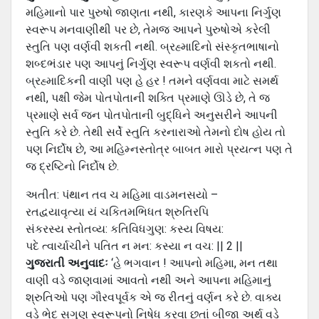
મહિમાનો પાર પુરુષો જાણતા નથી, કારણકે આપના નિર્ગુણ
સ્વરૂપ મનવાણીથી પર છે, તેમજ આપને પુરુષોએ કરેલી
સ્તુતિ પણ વર્ણવી શકતી નથી. બ્રહ્માદિનો સંસ્કૃતભાષાનો
શબ્દભંડાર પણ આપનું નિર્ગુણ સ્વરૂપ વર્ણવી શકતો નથી.
બ્રહ્માદિકની વાણી પણ હે હર ! તમને વર્ણવવા માટે સમર્થ
નથી, પક્ષી જેમ પોતપોતાની શક્તિ પ્રમાણે ઊડે છે, તે જ
પ્રમાણે સર્વ જન પોતપોતાની બુદ્ધિને અનુસરીને આપની
સ્તુતિ કરે છે. તેથી સર્વે સ્તુતિ કરનારાઓ તેમનો દોષ હોય તો
પણ નિર્દોષ છે, આ મહિમ્નસ્તોત્ર બાબત મારો પ્રયત્ન પણ તે
જ દ્રષ્ટિનો નિર્દોષ છે.
અતીત: પંથાન તવ ચ મહિમા વાડમનસયો –
રતદ્વયાવૃત્યા યં ચકિતમભિધત શ્રુતિરપિ
સંકરસ્ય સ્તોતવ્ય: કતિવિધગુણ: કસ્ય વિષય:
પદે ત્વાર્ચાચીને પતિત ન મન: કસ્યા ન વચ: || 2 ||
ગુજરાતી અનુવાદઃ
‘હે ભગવાન ! આપનો મહિમા, મન તથા
વાણી વડે જાણવામાં આવતો નથી અને આપના મહિમાનું
શ્રુતિઓ પણ ગૌરવપૂર્વક એ જ રીતનું વર્ણન કરે છે. વાક્ય
વડે ભેદ સગુણ સ્વરૂપનો નિષેધ કરવા છતાં બીજા અર્થ વડે