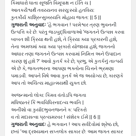
કિમાધારો ધાતા સૂજતિ વિમૂપાક્ષ ન ઈતિ ચ |
આતકયૈશ્વર્થે તવય્યનવ સરયુ:સ્યો હતવિય:
કુતર્કોર્ય કાશ્રિન્સુખરયતિ મોહાય જગત: || 5 ||
ગુજરાતી અનુવાદઃ
‘હે ભગવાન ! પરમેશ્વર ત્રણ ભુવનની
ઉત્પત્તિ કરે છે. પરંતુ જડબુદ્ધિવાળાઓ ‘જગતને ઉત્પન્ન કરવા
બાબત શી ક્રિયા થતી હશે, તે ક્રિયા ક્યા પ્રકારની હશે,
તેના અમલમાં ક્યા ક્યા પ્રકારો યોજાયા હશે, જગતનો
આધાર તણા જગતને ઉત્પન્ન કરવામાં નિમિત્ત અને ઉપાદાન
કારણ શું હશે ?’ આવો કુતર્ક કરે છે, પ્રભુ, એ કુતર્કનું તાત્પર્ય
એ છે કે, જગતભરના આપણા ભક્તોના ચિત્તને ભ્રમણા
પમાડવી. આપને વિષે આવા કુતર્ક એ જ અયોગ્ય છે, કારણકે
આપ તો અચિંત્ય માહાત્મયથી યુક્ત છો.
અજન્માનો લોકા: કિમવ વંતોડપિ જગતા
મધિષ્ઠાતરં કિં ભવવિધિરનાદત્ય ભવતિ |
અનીશો વા કુર્યાદભુવનજનને ક: પરિકરો
વ તો મદાસત્વા પ્રત્યમરવર ! સંશેરક ઈમેં || 6 ||
ગુજરાતી અનુવાદઃ
હે ભગવાન ! આપ સર્વદેવોમાં શ્રેષ્ઠ છો,
છતાં ‘આ દ્રશ્યમાન સપ્તલોક સાકાર છે. આમ જગત સાકાર