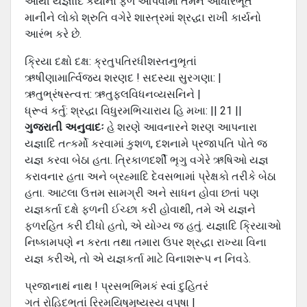
આથી યજ્ઞાદિ કર્યોનાં ફળ આપવામાં તેમને આધારભૂત
માનીને લોકો શ્રુતિ વગેરે શાસ્ત્રમાં શ્રદ્ધા રાખી કાર્યનો
આરંભ કરે છે.
ક્રિયા દક્ષો દક્ષ: ક્રતુપતિરધીશસ્તનુભૃતાં
ઋષીણામાર્ત્વિજય શરણદ ! સદસ્યા સુરગણા: |
ઋતુભ્રંષસ્ત્વત્ત: ઋતુફલવિધનવ્યસનિને |
ધ્રૂવં કર્તુ: શ્રદ્ધા વિધુરમભિચારાય હિ મખા: || 21 ||
ગુજરાતી અનુવાદઃ
હે શરણે આવનારને શરણ આપનારા
યજ્ઞાદિ તત્કર્મો કરવામાં કુશળ, દશનામે પ્રજાપતિ પોતે જ
યજ્ઞ કરવા બેઠા હતા. ત્રિકાળદર્શી ભૃગુ વગેરે ઋષિઓ યજ્ઞ
કરાવનાર હતા અને બ્રહ્માદિ દેવસભામાં પ્રેક્ષકો તરીકે બેઠા
હતા. આટલા ઉત્તમ સામગ્રી અને સાધન હોવા છતાં પણ
યજ્ઞકર્તા દક્ષે ફળની ઈચ્છા કરી હોવાથી, તમે એ યજ્ઞને
ફળરહિત કરી દીધો હતો, એ યોગ્ય જ હતું. યજ્ઞાદિ ક્રિયાઓ
નિષ્કામપણે ન કરતા તથા તમારા ઉપર શ્રદ્ધા રાખ્યા વિના
યજ્ઞ કરીએ, તો એ યજ્ઞકર્તા માટે વિનાશરૂપ ન નિવડે.
પ્રજાનાથં નાથ ! પ્રસભભિમકં સ્વાં દુહિતરં
ગતં રોહિદભૂતાં રિરમયિષુમૃષ્યસ્ય વપુષા |