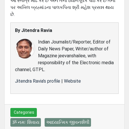
આ સ્તોત્ર મોઢે કરે છે અને તેનો ધ્યાનપૂર્વક પાઠ કરે છે તેના
પર અખિલ બ્રહ્માંડના પાલકપિતા શ્રી મહેશ પ્રસન્ન થાય
છે.
By
Jitendra Ravia
Indian Journalist/Reporter, Editor of
Daily News Paper, Writer/author of
Magazine jeevanshailee, with
responsibility of the Electronic media
channel, GTPL.
Jitendra Ravia's profile
|
Website
Categories
ૐ નમઃ શિવાય
આધ્યાત્મિક જીવનશૈલી