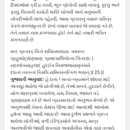
દિશાઓમાં ક્રીડા કરવી, ભૂત-પ્રેતોની સાથે નાચવું, કૂદવું અને
ફરવું, ચિતાની રાખોડી શરીરે ચોળવી અને મનુષ્યની
ખોપરીઓની માળા પહેરવી, આવા પ્રકારનું તમારું ચરિત્ર
કેવળ મંગલશૂન્ય છે. છતાં તમારું વારંવાર જે સ્મરણ કરે છે,
તેને તમારું નામ મંગળમય હોઈ તેને માટે તમારી ભક્તિ
મંગળકારી છે.
મન: પ્રત્યક્ ચિત્તે સવિધમવધાય: ત્તમરુત:
પ્રહૃષ્યેદ્રોણમાણ: પ્રમદસલિલોત્સં ગિતદશ: |
યદાલોક્યાહલાદં હૃદઈવ નિમજ્જયામૃતમયે
દધત્વં તરતત્વં કિમપિ યમિનસ્તત્કિલ ભવાન્ || 25 ||
ગુજરાતી અનુવાદઃ
હે દાતા ! સત્ય-બ્રહ્માને શોધવા માટે
અંતમૂઢ થયેલા જે યોગીઓ છે, તેઓ મનને, હૃદયને રોકીને,
યોગ-શાસ્ત્રમાં બતાવેલા, યમ, નિયમ, આસન વડે
પ્રાણાયામ કરે છે અને બ્રહ્માનંદનો અનુભવ મેળવે છે. એ
અનુભવથી તેમના રોમાંચ ઊભા થઈ આનંદથી આંખોમાં
હર્ષનાં આંસુ આવી જાય છે. આવા દુર્લભ સ્થળને પ્રાપ્ત
થયેલા યોગીઓ, વળી ઈન્દ્રિયોને અગમ્ય, માત્ર
અનુભવીએ જાણી શકનારા અવર્ણનીય એવાં તારા તત્વને,