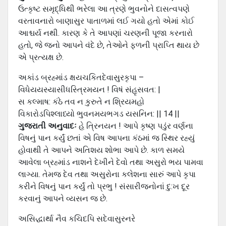
ઉત્કૃષ્ટ સમૃદ્ધિથી ભરેલા આ ત્રણે ભુવનોને દાસત્વપણે
વરતાવનારો બાણાસુર પાતાળમાં લઈ ગયો હતો એમાં કોઈ
આશ્ચર્ય નથી. કારણ કે તે આપણાં ચરણની પૂજા કરનારો
હતો, જે જનો આપને વંદે છે, તેઓને ફળની પ્રાપ્તિ થાય છે
એ પ્રત્યક્ષ છે.
અકાંડ બ્રહ્માંડ ક્ષયચકિતદેવાસુરકૃપા –
વિધેયયસ્યાસીધસ્ત્રિમયન ! વિષં સંહૃસવત: |
સ કલ્માષ: કંઠે તવ ન કુરુતે ન શ્રિયમહો
વિકારોડપિશ્લાધ્યો ભુવનમયભગડ યસનિન: || 14 ||
ગુજરાતી અનુવાદઃ
હે ત્રિનયન ! આપે કૃષ્ણ પડુંર વર્ણના
વિષનું પાન કર્યું છતાં એ વિષ આપના કંઠમાં જ સ્થિર રહ્યું
હોવાથી તે આપને અતિશય શોભા આપે છે. કાળ સમયે
આવેલા બ્રહ્માંડ નાશને દેખીને દેવો તથા અસુરો ભય પામવા
લાગ્યા. તેમજ દેવ તથા અસુરોના કલેશના સારું આપે કૃપા
કરીને વિષનું પાન કર્યું તો પ્રભુ ! સંસારીજનોનાં દુ:ખ દૂર
કરવાનું આપને વ્યસન જ છે.
અસિદ્ધાર્થા નૈવ કચિદપિ સદેવાસુરનરે