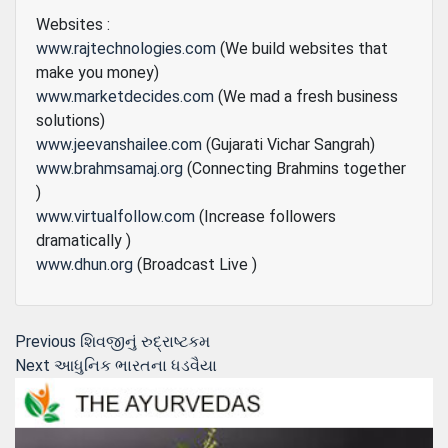
Websites :
www.rajtechnologies.com
(We build websites that
make you money)
www.marketdecides.com
(We mad a fresh business
solutions)
www.jeevanshailee.com
(Gujarati Vichar Sangrah)
www.brahmsamaj.org
(Connecting Brahmins together
)
www.virtualfollow.com
(Increase followers
dramatically )
www.dhun.org
(Broadcast Live )
Post
Previous
Previous
શિવજીનું રુદ્રાષ્ટકમ
Next
post:
Next
આધુનિક ભારતના ધડવૈયા
navigation
post: