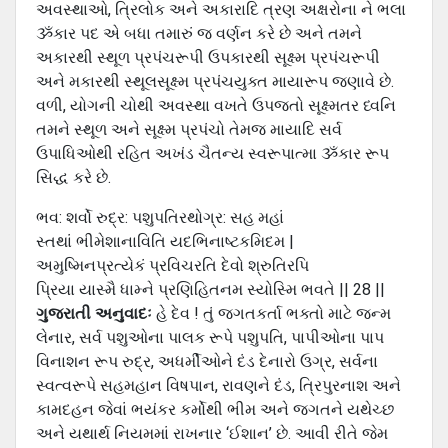
અવસ્થાઓ, ત્રિલોક અને અકારાદિ ત્રણ અક્ષરોના ને ભલા
ૐકાર પદ એ બધા તમારું જ વર્ણન કરે છે અને તમને
અકારથી સ્થૂળ પ્રપંચરૂપી ઉપકારથી સૂક્ષ્મ પ્રપંચરૂપી
અને મકારથી સ્થૂલસૂક્ષ્મ પ્રપંચયુક્ત માયારૂપ જણાવે છે.
વળી, યોગની ચોથી અવસ્થા વખતે ઉપજતો સૂક્ષ્મતર ધ્વનિ
તમને સ્થૂળ અને સૂક્ષ્મ પ્રપંચો તેમજ માયાદિ સર્વ
ઉપાધિઓથી રહિત અખંડ ચૈતન્ય સ્વરૂપાત્મા ૐકાર રૂપ
સિદ્ધ કરે છે.
ભવ: શર્વો રુદ્ર: પશુપતિરથોગ્ર: સહ મહાં
સ્તથાં ભીમેશાનાવિતિ યદભિનાષ્ટકમિદમ |
અમુષ્મિનપ્રત્યેકં પ્રવિચરતિ દેવો શ્રુતિરપિ
પ્રિયા યાસ્મૈ ધામ્ને પ્રણિહિતનમ સ્યોસ્મિ ભવતે || 28 ||
ગુજરાતી અનુવાદઃ
હે દેવ ! તું જગતકર્તા ભક્તો માટે જન્મ
લેનાર, સર્વ પશુઓના પાલક રૂપે પશુપતિ, પાપીઓના પાપ
વિનાશન રૂપ રુદ્ર, અધર્મીઓને દંડ દેનારો ઉગ્ર, સર્વના
સ્વત્વરૂપે સહમહાન વિષપાન, રાવણને દંડ, ત્રિપુરનાશ અને
કામદહન જેવાં ભયંકર કર્મોથી ભીમ અને જગતને યથેચ્છ
અને યથાર્થ નિયમમાં રાખનાર ‘ઈશાન’ છે. આવી રીતે જેમ