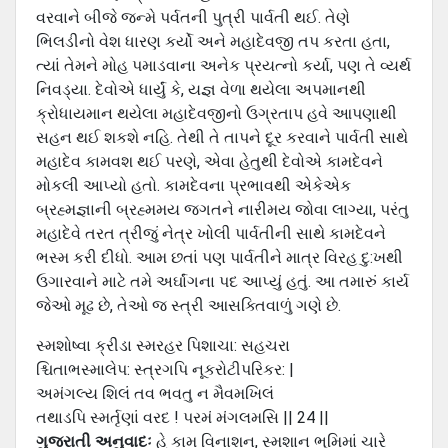
વરવાને બીજે જન્મે પર્વતની પુત્રી પાર્વતી થઈ. તેણે
ભિલડીનો વેશ ધારણ કર્યો અને મહાદેવજી તપ કરતા હતા,
ત્યાં તેમને મોહ પમાડવાના અનેક પ્રયત્નો કર્યા, પણ તે વ્યર્થ
નિવડ્યા. દેવોએ ધાર્યું કે, યજ્ઞ વેળા થયેલા અપમાનથી
ક્રોધાયમાન થયેલા મહાદેવજીનો ઉગ્રતાપ હવે આપણાથી
સહન થઈ શકશે નહિ. તેથી તે તાપને દૂર કરવાને પાર્વતી સાથે
મહાદેવ કામવશ થઈ પરણે, એવા હેતુથી દેવોએ કામદેવને
મોકલી આપ્યો હતો. કામદેવના પ્રભાવથી એકેએક
બ્રહ્મજ્ઞાની બ્રહ્મમય જગતને નારીમય જોવા લાગ્યા, પરંતુ
મહાદેવે તરત ત્રીજું નેત્ર ખોલી પાર્વતીની સાથે કામદેવને
ભસ્મ કરી દીધો. આમ છતાં પણ પાર્વતીને માત્ર વિરહ દુ:ખથી
ઉગારવાને માટે તમે અર્ઘાંગના પદ આપ્યું હતું. આ તમારું કાર્ય
જેઓ મૂઢ છે, તેઓ જ સ્ત્રી આસક્તિવાળું ગણે છે.
સ્મશોષ્વા ક્રીડા સ્મરહર પિશાચા: સહચરા
શ્ચિતાભસ્માલેપ: સ્ત્રગપિ નૂકરોટીપરિકર: |
અમંગલ્ય શિલં તવ ભવતુ ન મૈવમખિલં
તથાડપિ સ્મર્તૃણાં વરદ ! પરમં મંગલમસિ || 24 ||
ગુજરાતી અનુવાદઃ
હે કામ વિનાશન, સ્મશાન ભૂમિમાં ચારે