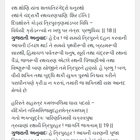
રથ ક્ષોણિ યંતા શતધતિરંગેંદ્રો ધનુરથો
રથાંગે ચંદ્રાર્કૌ રથચરણપાણિ: શિર ઈતિ |
દિઘક્ષોસ્તે કોડ્યં ત્રિપુરતૃણમાંડબર વિધિ –
વિધેયૌ: ક્રોડન્ત્યો ન ખલુ પર તંત્રા: પ્રભુધિય: || 18 ||
ગુજરાતી અનુવાદઃ
હે દેવ ! જે સમયે ત્રિપુરને દહન કરવાની
આપની ઈચ્છા થઈ તે સમયે પૃથ્વીરૂપી રથ, બ્રહ્મરૂપી
સારથી, હિમાચળ પર્વતરૂપી ધનુષ, સૂર્ય તથા ચંદ્રરૂપી રથનાં
પૈંડાં, જળરૂપી રથચરણ એટલે રથની પિંજણીઓ તથા
વિષ્ણુરૂપી બાણ યોજીને તમે ત્રિપુરને હણ્યો. હે પ્રભુ ! બળ,
વીર્ય શક્તિ તથા બુદ્ધિ થકી યુક્ત પુરુષો નિશ્ચય કરીને
પરાધીનપણે ક્રીડા ન કરતાં, તમારી જ શક્તિથી યશ આનંદ
મેળવે છે.
હરિસ્તે સહસ્ત્રં કમલબલિમા ધાય પદયો –
ર્યદેકોનં તસ્મિન્નિજમુદહરન્નેત્રકમલમ્ |
ગતો ભક્ત્યુદ્રેક: પારિણતિમસૌ ચક્રવપુષા
ત્રયાણાં રક્ષાયૈ ત્રિપુરહર ! જાગર્તિ જગતામ્ || 19 ||
ગુજરાતી અનુવાદઃ
હે ત્રિપુરહર ! આપની ચરણની પૂજા