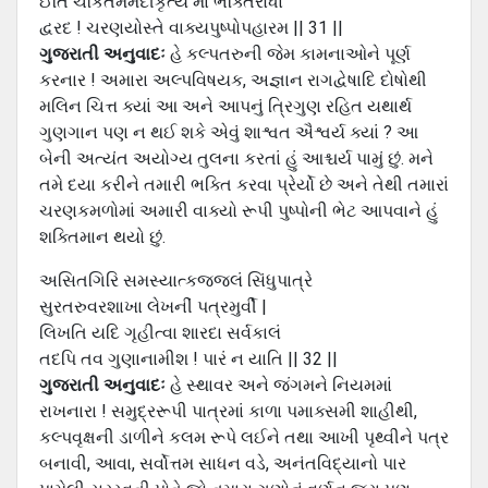
ઈતિ ચકિતમમંદીકૃત્ય માં ભક્તિરોધા
દ્વરદ ! ચરણયોસ્તે વાક્યપુષ્પોપહારમ || 31 ||
ગુજરાતી અનુવાદઃ
હે કલ્પતરુની જેમ કામનાઓને પૂર્ણ
કરનાર ! અમારા અલ્પવિષયક, અજ્ઞાન રાગદ્વેષાદિ દોષોથી
મલિન ચિત્ત ક્યાં આ અને આપનું ત્રિગુણ રહિત યથાર્થ
ગુણગાન પણ ન થઈ શકે એવું શાશ્વત ઐશ્વર્ય ક્યાં ? આ
બેની અત્યંત અયોગ્ય તુલના કરતાં હું આશ્ચર્ય પામું છું. મને
તમે દયા કરીને તમારી ભક્તિ કરવા પ્રેર્યો છે અને તેથી તમારાં
ચરણકમળોમાં અમારી વાક્યો રૂપી પુષ્પોની ભેટ આપવાને હું
શક્તિમાન થયો છું.
અસિતગિરિ સમસ્યાત્કજ્જલં સિંધુપાત્રે
સુરતરુવરશાખા લેખનીં પત્રમુર્વી |
લિખતિ યદિ ગૃહીત્વા શારદા સર્વકાલં
તદપિ તવ ગુણાનામીશ ! પારં ન યાતિ || 32 ||
ગુજરાતી અનુવાદઃ
હે સ્થાવર અને જંગમને નિયમમાં
રાખનારા ! સમુદ્રરૂપી પાત્રમાં કાળા પમાક્સમી શાહીથી,
કલ્પવૃક્ષની ડાળીને કલમ રૂપે લઈને તથા આખી પૃથ્વીને પત્ર
બનાવી, આવા, સર્વોત્તમ સાધન વડે, અનંતવિદ્યાનો પાર