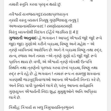
તમારી સ્તુતિ કરવા પ્રવૃત્ત થયો છું.
તવૈશ્વર્ય યત્તજયગદુદયરક્ષાપ્રલયકૃત
ત્રયી વસ્તુ વ્યસતં તિસૂષુ ગુણભિન્નાસુ તનુષુ |
અભવ્યાનામસ્મિન્વરદ ! રમણોયામરમણી
વિરંતુ વ્યક્તોશીં વિદધત ઈહૈકે જડધિય || 4 ||
ગુજરાતી અનુવાદઃ
હે ભગવાન ! આપનું ઐશ્વર્ય જુદે જુદે રૂપે
જુદા જુદા ગુણોએ કરીને બ્રહ્મા, વિષ્ણુ અને મહેશ – એ
ત્રણે વ્યક્તિમાં આરોપિત છે. અને તે બ્રહ્મા વિષ્ણુ તથા રુદ્ર,
સત્વ, રજસ અને તમસ –એ ત્રણે ગુણો વડે જુદે જુદે રૂપે
પ્રતિત થાય છે. વળી, એ ઐશ્વર્ય ત્રણે લોકથી ઉત્પત્તિ
સ્થિતિ તથા ત્રણેનો પ્રલય કરવા છતાં બ્રહ્મા, વિષ્ણુ તથા
રુદ્ર રૂપે રહે છે. હે ભગવાન ! તમારું રૂપ ન સમજી શકવાના
કારણથી જડબુદ્ધિવાળાઓ આપના ઐશ્વર્યની નિન્દા કરે છે,
અને નિંદા પાપી પુરુષોને લાગે છે, પરંતુ આપના સર્વજ્ઞાતિ
ગુણયુક્ત ઐશ્વર્યની નિંદા શુદ્ધ મુમુક્ષુઓને અતિ અપ્રિય
લાગે છે.
કિમીહ: કિકાર્ય સ ખલુ કિમુપાયસ્ત્રિભુવનં