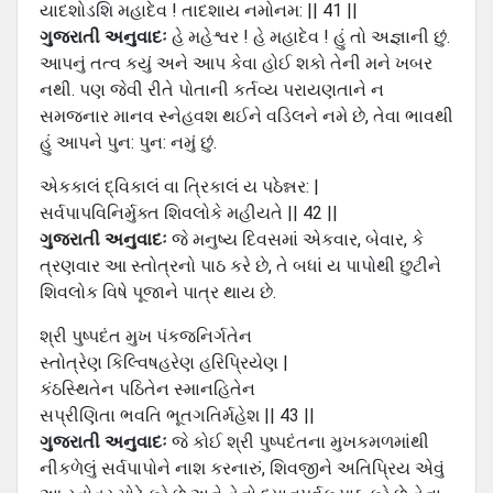
યાદશોડશિ મહાદેવ ! તાદશાય નમોનમ: || 41 ||
ગુજરાતી અનુવાદઃ
હે મહેશ્વર ! હે મહાદેવ ! હું તો અજ્ઞાની છું.
આપનું તત્વ કયું અને આપ કેવા હોઈ શકો તેની મને ખબર
નથી. પણ જેવી રીતે પોતાની કર્તવ્ય પરાયણતાને ન
સમજનાર માનવ સ્નેહવશ થઈને વડિલને નમે છે, તેવા ભાવથી
હું આપને પુન: પુન: નમું છું.
એકકાલં દ્વિકાલં વા ત્રિકાલં ય પઠેન્નર: |
સર્વપાપવિનિર્મુક્ત શિવલોકે મહીયતે || 42 ||
ગુજરાતી અનુવાદઃ
જે મનુષ્ય દિવસમાં એકવાર, બેવાર, કે
ત્રણવાર આ સ્તોત્રનો પાઠ કરે છે, તે બધાં ય પાપોથી છુટીને
શિવલોક વિષે પૂજાને પાત્ર થાય છે.
શ્રી પુષ્પદંત મુખ પંકજનિર્ગતેન
સ્તોત્રેણ કિલ્વિષહરેણ હરિપ્રિયેણ |
કંઠસ્થિતેન પઠિતેન સ્માનહિતેન
સપ્રીણિતા ભવતિ ભૂતગતિર્મહેશ || 43 ||
ગુજરાતી અનુવાદઃ
જે કોઈ શ્રી પુષ્પદંતના મુખકમળમાંથી
નીકળેલું સર્વપાપોને નાશ કરનારું, શિવજીને અતિપ્રિય એવું