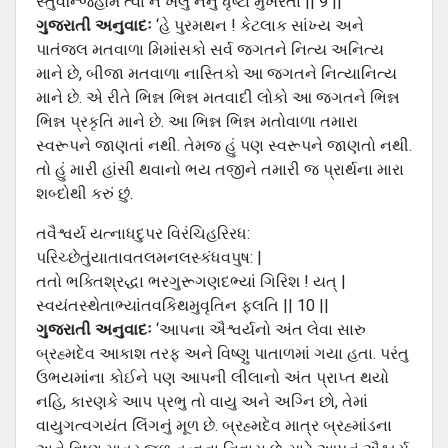
સ્તુવન્જિહોમ ત્વાં ન ખલુ નનુ ધૃષ્ટા મુખરતા || 9 ||
ગુજરાતી અનુવાદઃ
‘હે પુરમથન ! કેટલાક સાંખ્ય અને
પાતંજલ મતવાળા મિમાંસકો સર્વ જગતને નિત્ય અનિત્ય
માને છે, બીજા મતવાળા નાસ્તિકો આ જગતને નિત્યાનિત્ય
માને છે. એ રીતે ભિન્ન ભિન્ન મતવાદી લોકો આ જગતને ભિન્ન
ભિન્ન પ્રકૃતિ માને છે. આ ભિન્ન ભિન્ન મતોવાળા તમારા
સ્વરૂપને જાણતાં નથી. તેમજ હું પણ સ્વરૂપને જાણતો નથી.
તો હું મારી હાંસી થવાનો ભય તજીને તમારી જ પ્રાર્થના મારા
શબ્દોથી કરું છું.
તવૈશ્વર્ય યત્નાધદુપર વિરંચિહરિરધ:
પરિચ્છેતુંયાતાવતલમનલસ્કંધવપુષ: |
તતો ભક્તિશ્રદ્ધા ભરગુરૂગણદભ્યાં ગિરિશ ! યત્ |
સ્વયંતસ્થેતાભ્યાંતવકિથમુવૃતિન ફલતિ || 10 ||
ગુજરાતી અનુવાદઃ
‘આપના ઐશ્વર્યનો અંત લેવા સારુ
બ્રહ્મદેવ આકાશ તરફ અને વિષ્ણુ પાતાળમાં ગયા હતા. પરંતુ
ઉભયમાંના કોઈને પણ આપની લીલાનો અંત પ્રાપ્ત થયો
નહિ, કારણકે આપ પ્રભુ તો વાયુ અને અગ્નિ છો, તેમાં
વાયુગત્વગયંત લિંગનું મૂળ છે. બ્રહ્મદેવ માત્ર બ્રહ્માંડના