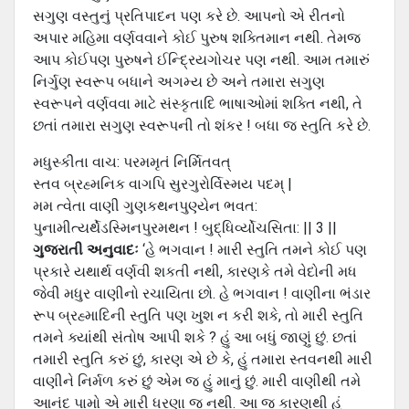
સગુણ વસ્તુનું પ્રતિપાદન પણ કરે છે. આપનો એ રીતનો
અપાર મહિમા વર્ણવવાને કોઈ પુરુષ શક્તિમાન નથી. તેમજ
આપ કોઈપણ પુરુષને ઈન્દ્રિયગોચર પણ નથી. આમ તમારું
નિર્ગુણ સ્વરૂપ બધાને અગમ્ય છે અને તમારા સગુણ
સ્વરૂપને વર્ણવવા માટે સંસ્કૃતાદિ ભાષાઓમાં શક્તિ નથી, તે
છતાં તમારા સગુણ સ્વરૂપની તો શંકર ! બધા જ સ્તુતિ કરે છે.
મધુસ્કીતા વાચ: પરમમૃતં નિર્મિતવત્
સ્તવ બ્રહ્મનિક વાગપિ સુરગુરોર્વિસ્મય પદમ્ |
મમ ત્વેતા વાણી ગુણકથનપુણ્યેન ભવત:
પુનામીત્યર્થેડસ્મિનપુરમથન ! બુદ્ધિર્વ્યોચસિતા: || 3 ||
ગુજરાતી અનુવાદઃ
‘હે ભગવાન ! મારી સ્તુતિ તમને કોઈ પણ
પ્રકારે યથાર્થ વર્ણવી શકતી નથી, કારણકે તમે વેદોની મધ
જેવી મધુર વાણીનો રચાયિતા છો. હે ભગવાન ! વાણીના ભંડાર
રૂપ બ્રહ્માદિની સ્તુતિ પણ ખુશ ન કરી શકે, તો મારી સ્તુતિ
તમને ક્યાંથી સંતોષ આપી શકે ? હું આ બધું જાણું છું. છતાં
તમારી સ્તુતિ કરું છું, કારણ એ છે કે, હું તમારા સ્તવનથી મારી
વાણીને નિર્મળ કરું છું એમ જ હું માનું છું. મારી વાણીથી તમે
આનંદ પામો એ મારી ધરણા જ નથી. આ જ કારણથી હું