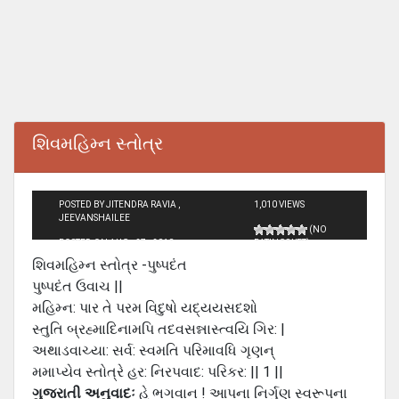
શિવમહિમ્ન સ્તોત્ર
POSTED BY JITENDRA RAVIA ,
1,010 VIEWS
JEEVANSHAILEE
(NO
POSTED ON AUG - 27 - 2010
RATINGS YET)
શિવમહિમ્ન સ્તોત્ર -પુષ્પદંત
પુષ્પદંત ઉવાચ ||
મહિમ્ન: પાર તે પરમ વિદુષો યદ્યયસદશો
સ્તુતિ બ્રહ્માદિનામપિ તદવસન્નાસ્ત્વયિ ગિર: |
અથાડવાચ્યા: સર્વ: સ્વમતિ પરિમાવધિ ગૃણન્
મમાપ્યેવ સ્તોત્રે હર: નિરપવાદ: પરિકર: || 1 ||
ગુજરાતી અનુવાદઃ
હે ભગવાન ! આપના નિર્ગુણ સ્વરૂપના