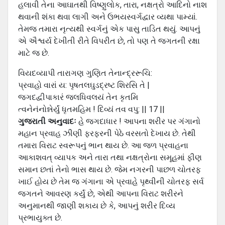
હલાવી તેના આઘાતથી વિષ્ણુલોક, તારા, નક્ષત્રો આદિનો નાશ
થવાની શંકા થવા લાગી અને ઉભયસ્વર્ગદ્વાર વ્યથા પામ્યાં.
તેમજ તમારા નૃત્યથી સ્વર્ગનું એક પાસુ તાડિત થયું. આપનું
એ ઐશ્વર્ય દેખીતી રીતે વિપરીત છે, તો પણ તે જગતની રક્ષા
માટે જ છે.
વિયદવ્યાપી તારાગણ ગુણિત તેનાન્દ્રરૂચિ:
પ્રવાહો વારાં ય: પૃષતલઘુડદ્રષ્ટ શિરસિ તે |
જગદદ્વીપાકારં જલધિવલયં તેન કૃતમિ
ત્વનેનંનોન્નેર્યું ધૃતમહિમ ! દિવ્યં તવ વપુ: || 17 ||
ગુજરાતી અનુવાદઃ
હે જગદાધાર ! આપના શરીર પર ગંગાનો
મહાન પ્રવાહ ઝીણી ફરફરની પેઠે વરસતો દેખાય છે. તેથી
તમારા વિરાટ સ્વરૂપનું ભાન થાય છે. આ જળ પ્રવાહના
આકાશવત્ વ્યાપક અને તારા તથા નક્ષત્રોના સમૂહમાં ફીણ
સમાન છતાં તેનો ભાસ થાય છે. જેમ નગરની પાછળ ચોતરફ
ખાઈ હોય છે તેમ જ ગંગાના એ પ્રવાહે પૃથ્વીની ચોતરફ સર્વ
જગતને આવરણ કર્યું છે, એથી આપના વિરાટ શરીરને
અનુમાનથી જાણી શકાય છે કે, આપનું શરીર દિવ્ય
પ્રભાયુક્ત છે.