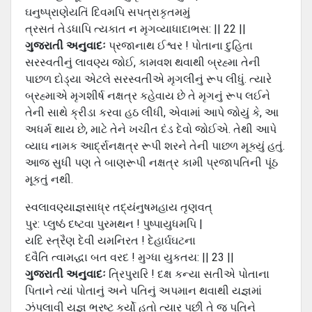
ઘનુષ્પ્રાણેયતિં દિવમપિ સપત્રાકૃતમમું
ત્રસતં તેડધાપિ ત્યકાત ન મૃગવ્યાધાદાભસ: || 22 ||
ગુજરાતી અનુવાદઃ
પ્રજાનાથ ઈશ્વર ! પોતાના દુહિતા
સરસ્વતીનું લાવણ્ય જોઈ, કામવશ થવાથી બ્રહ્મા તેની
પાછળ દોડ્યા એટલે સરસ્વતીએ મૃગલીનું રૂપ લીધું. ત્યારે
બ્રહ્માએ મૃગશીર્ષ નક્ષત્ર કહેવાય છે તે મૃગનું રૂપ લઈને
તેની સાથે ક્રીડા કરવા હઠ લીધી, એવામાં આપે જોયું કે, આ
અધર્મ થાય છે, માટે તેને ખચીત દંડ દેવો જોઈએ. તેથી આપે
વ્યાઘ નામક આર્દ્રાનક્ષત્ર રૂપી શરને તેની પાછળ મૂક્યું હતું.
આજ સુધી પણ તે બાણરૂપી નક્ષત્ર કામી પ્રજાપતિની પૂંઠ
મૂકતું નથી.
સ્વલાવણ્યાજ્ઞસાધ્ર તદ્યંનુષમહાય તૃણવત્
પુર: પ્લુષ્ઠં દષ્ટવા પુરમથન ! પુષ્પાયુધમપિ |
યદિ સ્ત્રૈણ દેવી યમનિરત ! દેહાર્ઘઘટના
દવૈતિ ત્વામદ્ધા બત વરદ ! મુગ્ધા યુકતય: || 23 ||
ગુજરાતી અનુવાદઃ
ત્રિપુરારિ ! દક્ષ કન્યા સતીએ પોતાના
પિતાને ત્યાં પોતાનું અને પતિનું અપમાન થવાથી યજ્ઞમાં
ઝંપલાવી યજ્ઞ ભ્રષ્ટ કર્યો હતો ત્યાર પછી તે જ પતિને