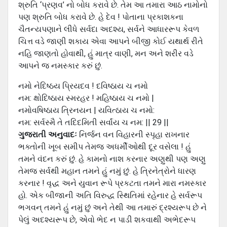
શ્રુતિ ‘પ્રણવ’ નો બોધ કરાવે છે. તેમ આ તમારા આઠ નામોનો
પણ શ્રુતિ બોધ કરાવે છે. હે દેવ ! પોતાના પ્રકાશકના
ચૈતન્યપણાને લીધે સર્વદા અદશ્ય, સર્વને આધારરૂપ કેવળ
ચિત્ત વડે જાણી શકાય એવા આપને બીજી કોઈ યથાર્થ રીતે
નહિ જાણતો હોવાથી, હું માત્ર વાણી, મન અને શરીર વડે
આપને જ નમસ્કાર કરું છું.
નમો નેદિષ્ઠય પ્રિયદવ ! દવિષ્ઠાય ચ નમો
નમ: ક્ષોદિષ્ઠાય સ્મરહર ! મહિષ્ઠાય ચ નમો |
નમોવષિષ્ઠાય ત્રિનયન | યવિત્ઠાય ચ નમો:
નમ: સર્વસ્મૈ તે તદિદમિતી સર્વાંય ચ નમ: || 29 ||
ગુજરાતી અનુવાદઃ
નિર્જન વન વિહારની સ્પૃહા રાખનાર
ભક્તોની ખૂબ સમીપ તેમજ અધર્મીઓથી દૂર વસેલા ! હું
તમને વંદન કરું છું. હે કામનો નાશ કરનાર અણુથી પણ અણુ
તેમજ સર્વથી મહાન તમને હું નમું છું. હે ત્રિનેત્રોને ધારણ
કરનાર ! વૃદ્ધ અને યુવાન રૂપે પ્રકટતા તમને મારા નમસ્કાર
હો. એક બીજાની અતિ વિરુદ્ધ સ્થિતિમાં રહેનાર હે સર્વરૂપ
ભગવન્ તમને હું નમું છું અને તેથી આ તમારું દ્રશ્યરૂપ છે ને
પેલું અદશ્યરૂપ છે, એવો ભેદ ન પાડી શકવાથી અભેદરૂપ