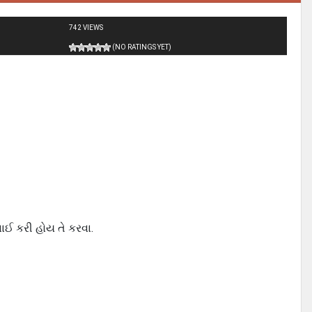
742 VIEWS
(NO RATINGS YET)
નાઈ કરી હોય તે કરવા.