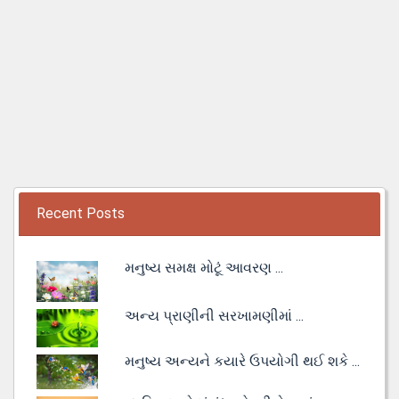
Recent Posts
મનુષ્ય સમક્ષ મોટૂં આવરણ ...
અન્ય પ્રાણીની સરખામણીમાં ...
મનુષ્ય અન્યને કયારે ઉપયોગી થઈ શકે ...