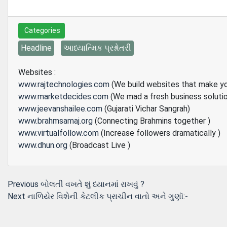
Categories
Headline
આધ્યાત્મિક પ્રશ્નોતરી
Websites :
www.rajtechnologies.com
(We build websites that make y
www.marketdecides.com
(We mad a fresh business soluti
www.jeevanshailee.com
(Gujarati Vichar Sangrah)
www.brahmsamaj.org
(Connecting Brahmins together )
www.virtualfollow.com
(Increase followers dramatically )
www.dhun.org
(Broadcast Live )
Post
Previous
Previous
બોલતી વખતે શું ધ્યાનમાં રાખવું ?
Next
post:
Next
નાળિયેર વિશેની કેટલીક પ્રાચીન વાતો અને ગુણૉ:-
navigation
post: