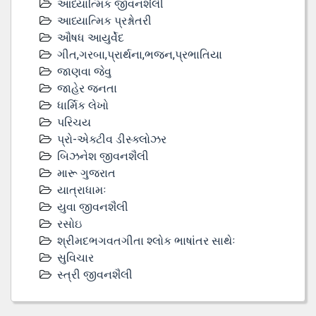
આધ્યાત્મિક જીવનશૈલી
આધ્યાત્મિક પ્રશ્નોતરી
ઔષધ આયુર્વેદ
ગીત,ગરબા,પ્રાર્થના,ભજન,પ્રભાતિયા
જાણવા જેવુ
જાહેર જનતા
ધાર્મિક લેખો
પરિચય
પ્રો-એક્ટીવ ડીસ્‍ક્લોઝર
બિઝનેશ જીવનશૈલી
મારૂ ગુજરાત
યાત્રાધામઃ
યુવા જીવનશૈલી
રસોઇ
શ્રીમદભગવતગીતા શ્લોક ભાષાંતર સાથેઃ
સુવિચાર
સ્ત્રી જીવનશૈલી