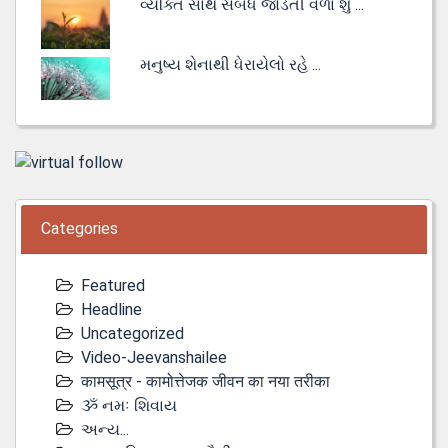
વ્યક્તિ સાથે સંબંધ જોડતી વેળા શું ...
મનુષ્ય શેનાથી ધેરાયેલો રહે ...
Categories
Featured
Headline
Uncategorized
Video-Jeevanshailee
कामसूत्र - कामोत्तेजक जीवन का नया तरीका
ૐ નમઃ શિવાય
અન્ય...