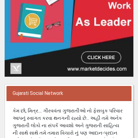
Gujarati Social Network
કેમ છો, મિત્ર.... ગૌરવવંતા ગુજરાતીઓ નો ફેસબુક પરિવાર
આપનું સ્વાગત કરવા થનગની રહ્યો છે... અહી તમે અનેક
ગુજરાતી લોકો ના સંપર્ક આવશો અને ગુજરાતી સાહિત્ય
ની સાથે સાથે તમે તમારા વિચારો નું પણ આદાન-પ્રદાન