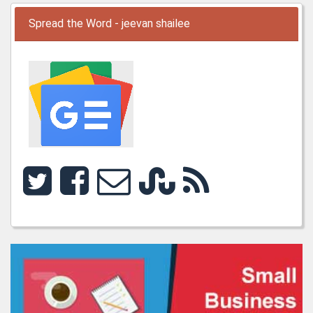
Spread the Word - jeevan shailee