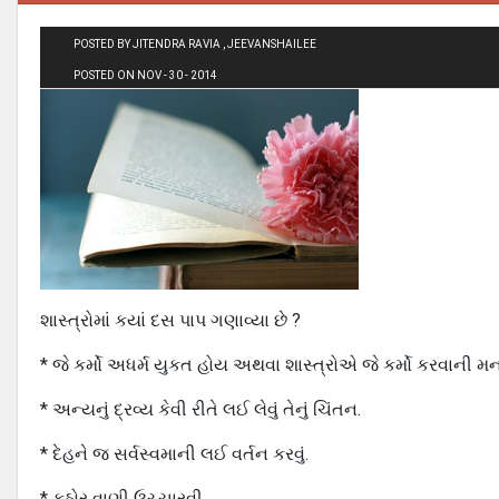
POSTED BY JITENDRA RAVIA , JEEVANSHAILEE
POSTED ON NOV - 30 - 2014
શાસ્ત્રોમાં કયાં દસ પાપ ગણાવ્યા છે ?
* જે કર્મો અધર્મ યુકત હોય અથવા શાસ્ત્રોએ જે કર્મો કરવાની મ
* અન્યનું દ્રવ્ય કેવી રીતે લઈ લેવું તેનું ચિંતન.
* દેહને જ સર્વસ્વમાની લઈ વર્તન કરવું.
* કઠોર વાણી ઉચ્ચારવી.