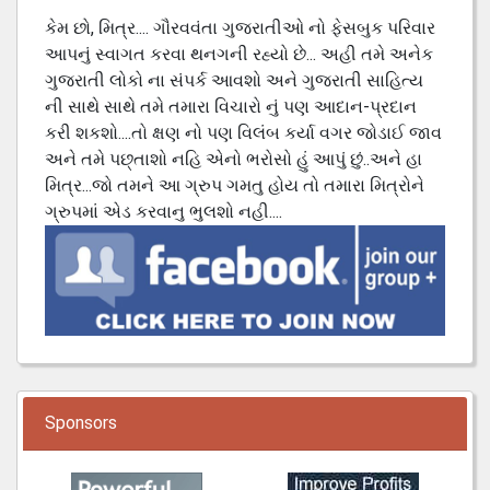
કેમ છો, મિત્ર.... ગૌરવવંતા ગુજરાતીઓ નો ફેસબુક પરિવાર
આપનું સ્વાગત કરવા થનગની રહ્યો છે... અહી તમે અનેક
ગુજરાતી લોકો ના સંપર્ક આવશો અને ગુજરાતી સાહિત્ય
ની સાથે સાથે તમે તમારા વિચારો નું પણ આદાન-પ્રદાન
કરી શકશો....તો ક્ષણ નો પણ વિલંબ કર્યા વગર જોડાઈ જાવ
અને તમે પછ્તાશો નહિ એનો ભરોસો હું આપું છું..અને હા
મિત્ર...જો તમને આ ગ્રુપ ગમતુ હોય તો તમારા મિત્રોને
ગ્રુપમાં એડ કરવાનુ ભુલશો નહી....
Sponsors