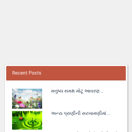
Recent Posts
મનુષ્ય સમક્ષ મોટૂં આવરણ ...
અન્ય પ્રાણીની સરખામણીમાં ...