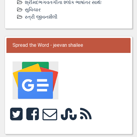
શ્રીમદભગવતગીતા શ્લોક ભાષાંતર સાથેઃ
સુવિચાર
સ્ત્રી જીવનશૈલી
Spread the Word - jeevan shailee