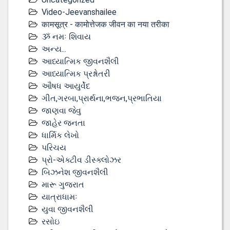
Video-Jeevanshailee
कामसूत्र - कामोत्तेजक जीवन का नया तरीका
ૐ નમઃ શિવાય
અન્ય...
આધ્યાત્મિક જીવનશૈલી
આધ્યાત્મિક પ્રશ્નોતરી
ઔષધ આયુર્વેદ
ગીત,ગરબા,પ્રાર્થના,ભજન,પ્રભાતિયા
જાણવા જેવુ
જાહેર જનતા
ધાર્મિક લેખો
પરિચય
પ્રો-એક્ટીવ ડીસ્‍ક્લોઝર
બિઝનેશ જીવનશૈલી
મારૂ ગુજરાત
યાત્રાધામઃ
યુવા જીવનશૈલી
રસોઇ