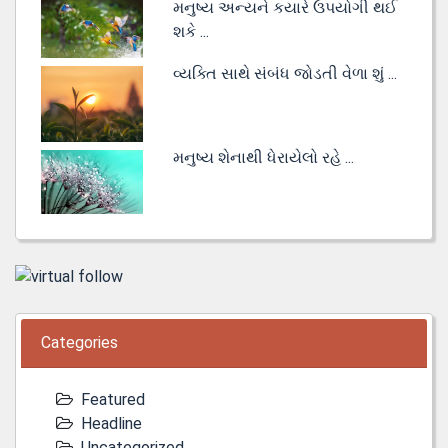
મનુષ્ય અન્યને કયારે ઉપયોગી થઈ
શકે ...
વ્યક્તિ સાથે સંબંધ જોડતી વેળા શું ...
મનુષ્ય શેનાથી ધેરાયેલો રહે ...
Categories
Featured
Headline
Uncategorized