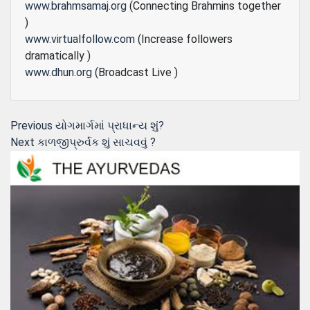
www.brahmsamaj.org
(Connecting Brahmins together
)
www.virtualfollow.com
(Increase followers
dramatically )
www.dhun.org
(Broadcast Live )
Post
Previous
Previous
યોગમાર્ગમાં પ્રાધાન્ય શું?
Next
post:
Next
કાળજીપ્રુર્વક શું સાચવવું ?
navigation
post: