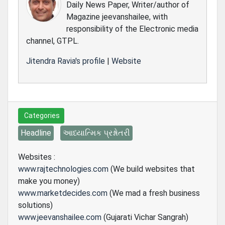
Daily News Paper, Writer/author of
Magazine jeevanshailee, with
responsibility of the Electronic media
channel, GTPL.
Jitendra Ravia's profile
|
Website
Categories
Headline
આધ્યાત્મિક પ્રશ્નોતરી
Websites :
www.rajtechnologies.com
(We build websites that
make you money)
www.marketdecides.com
(We mad a fresh business
solutions)
www.jeevanshailee.com
(Gujarati Vichar Sangrah)