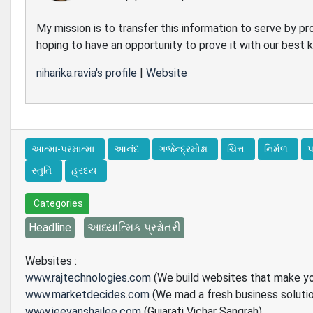
My mission is to transfer this information to serve by pr
hoping to have an opportunity to prove it with our best
niharika.ravia's profile
|
Website
આત્મા-પરમાત્મા
આનંદ
ગજેન્દ્રમોક્ષ
ચિત્ત
નિર્મળ
સ્તુતિ
હ્રદય
Categories
Headline
આધ્યાત્મિક પ્રશ્નોતરી
Websites :
www.rajtechnologies.com
(We build websites that make y
www.marketdecides.com
(We mad a fresh business soluti
www.jeevanshailee.com
(Gujarati Vichar Sangrah)