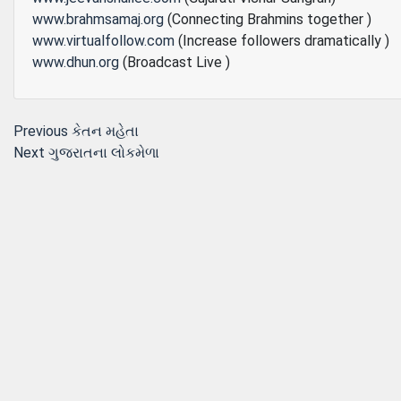
www.brahmsamaj.org
(Connecting Brahmins together )
www.virtualfollow.com
(Increase followers dramatically )
www.dhun.org
(Broadcast Live )
Post
Previous
Previous
કેતન મહેતા
Next
post:
Next
ગુજરાતના લોકમેળા
navigation
post: