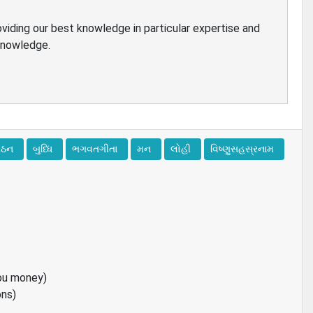
oviding our best knowledge in particular expertise and
 knowledge.
પઠન
બુધ્ધિ
ભગવતગીતા
મન
લોહી
વિષ્ણુસહસ્રનામ
ou money)
ons)