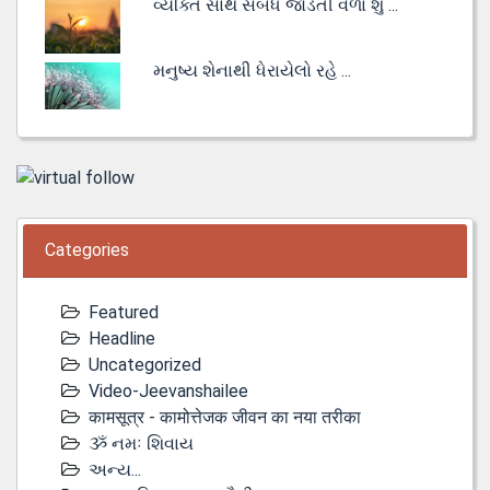
વ્યક્તિ સાથે સંબંધ જોડતી વેળા શું ...
મનુષ્ય શેનાથી ધેરાયેલો રહે ...
Categories
Featured
Headline
Uncategorized
Video-Jeevanshailee
कामसूत्र - कामोत्तेजक जीवन का नया तरीका
ૐ નમઃ શિવાય
અન્ય...