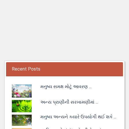
Recent Posts
મનુષ્ય સમક્ષ મોટૂં આવરણ ...
અન્ય પ્રાણીની સરખામણીમાં ...
મનુષ્ય અન્યને કયારે ઉપયોગી થઈ શકે ...