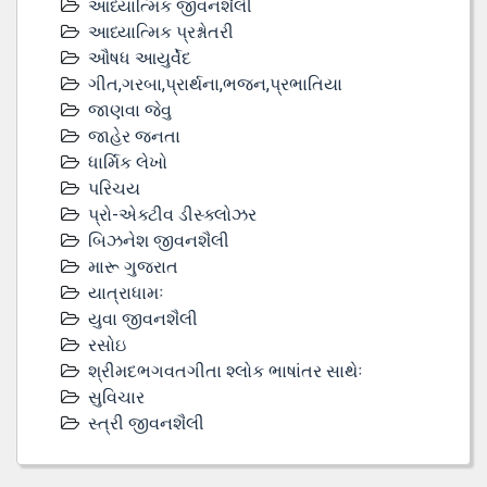
આધ્યાત્મિક જીવનશૈલી
આધ્યાત્મિક પ્રશ્નોતરી
ઔષધ આયુર્વેદ
ગીત,ગરબા,પ્રાર્થના,ભજન,પ્રભાતિયા
જાણવા જેવુ
જાહેર જનતા
ધાર્મિક લેખો
પરિચય
પ્રો-એક્ટીવ ડીસ્‍ક્લોઝર
બિઝનેશ જીવનશૈલી
મારૂ ગુજરાત
યાત્રાધામઃ
યુવા જીવનશૈલી
રસોઇ
શ્રીમદભગવતગીતા શ્લોક ભાષાંતર સાથેઃ
સુવિચાર
સ્ત્રી જીવનશૈલી