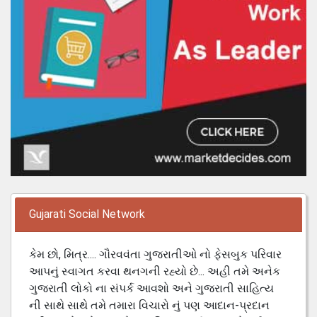
Gujarati Social Network
કેમ છો, મિત્ર.... ગૌરવવંતા ગુજરાતીઓ નો ફેસબુક પરિવાર
આપનું સ્વાગત કરવા થનગની રહ્યો છે... અહી તમે અનેક
ગુજરાતી લોકો ના સંપર્ક આવશો અને ગુજરાતી સાહિત્ય
ની સાથે સાથે તમે તમારા વિચારો નું પણ આદાન-પ્રદાન