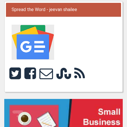
Spread the Word - jeevan shailee