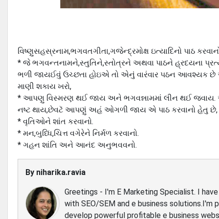
વિષ્ણુસહસ્રનામ,ભગવતગીતા,ગજેન્દ્રમોક્ષ ઇત્યાદિનો પાઠ કરવાનો
* જે ભગવન્તનામને,સ્તુતિને,સ્તોત્રને અથવા પાઠને હ્રદયના પ્ર
ભળી જાયઈવું ઉચ્છતા હોઇએ તો એનું વારંવાર પઠન આવશ્યક છે એ
માણી શકાય ખરો,
* આપણુ વિસ્મરણ થઈ જાય અને ભગવન્નામમાં લીન થઈ જવાય. અહં
નષ્ટ થાય,છેવટૅ આપણું અહં ઓગળી જાય એ પાઠ કરવાનો હેતુ છે,
* વૃતિઓને શાંત કરવાનો.
* મન,બુધ્ધિ,ચિત્ત વગેરેને નિર્મળ કરવાનો.
* ગહન શાંતિ અને આનંદ અનુભવવનો.
By
niharika.ravia
Greetings - I'm E Marketing Specialist. I ha
with SEO/SEM and e business solutions.I'm 
develop powerful profitable e business webs