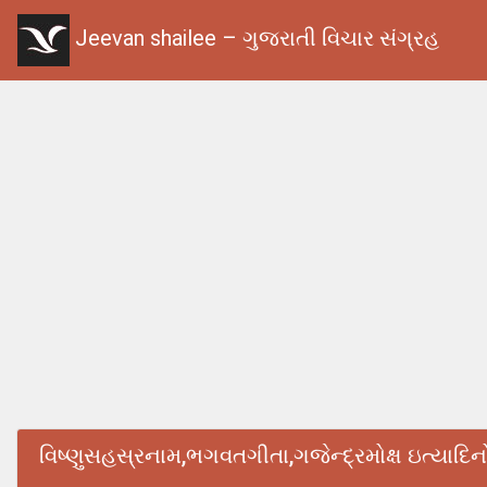
Jeevan shailee – ગુજરાતી વિચાર સંગ્રહ
વિષ્ણુસહસ્રનામ,ભગવતગીતા,ગજેન્દ્રમોક્ષ ઇત્યાદિનો