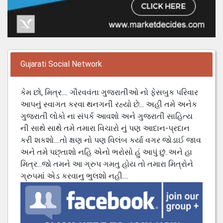
Gujarati Social Network
કેમ છો, મિત્ર.... ગૌરવવંતા ગુજરાતીઓ નો ફેસબુક પરિવાર
આપનું સ્વાગત કરવા થનગની રહ્યો છે... અહી તમે અનેક
ગુજરાતી લોકો ના સંપર્ક આવશો અને ગુજરાતી સાહિત્ય
ની સાથે સાથે તમે તમારા વિચારો નું પણ આદાન-પ્રદાન
કરી શકશો....તો ક્ષણ નો પણ વિલંબ કર્યા વગર જોડાઈ જાવ
અને તમે પછ્તાશો નહિ એનો ભરોસો હું આપું છું..અને હા
મિત્ર...જો તમને આ ગ્રુપ ગમતુ હોય તો તમારા મિત્રોને
ગ્રુપમાં એડ કરવાનુ ભુલશો નહી....