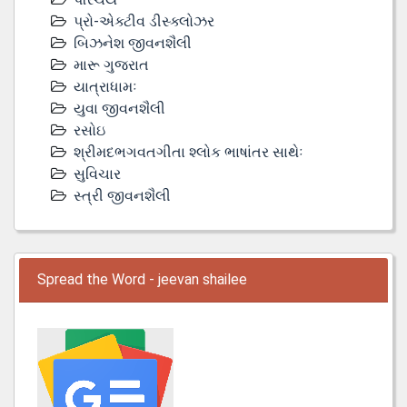
પ્રો-એક્ટીવ ડીસ્‍ક્લોઝર
બિઝનેશ જીવનશૈલી
મારૂ ગુજરાત
યાત્રાધામઃ
યુવા જીવનશૈલી
રસોઇ
શ્રીમદભગવતગીતા શ્લોક ભાષાંતર સાથેઃ
સુવિચાર
સ્ત્રી જીવનશૈલી
Spread the Word - jeevan shailee