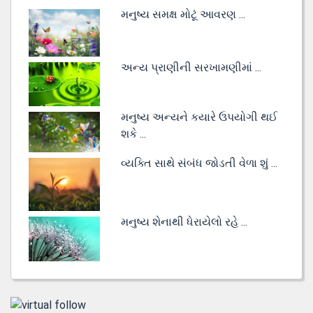
મનુષ્ય સમક્ષ મોટૂં આવરણ ...
અન્ય પ્રાણીની સરખામણીમાં ...
મનુષ્ય અન્યને કયારે ઉપયોગી થઈ
શકે ...
વ્યક્તિ સાથે સંબંધ જોડતી વેળા શું ...
મનુષ્ય શેનાથી ધેરાયેલો રહે ...