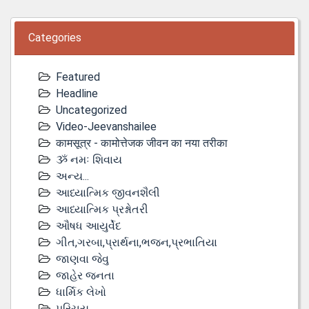
Categories
Featured
Headline
Uncategorized
Video-Jeevanshailee
कामसूत्र - कामोत्तेजक जीवन का नया तरीका
ૐ નમઃ શિવાય
અન્ય...
આધ્યાત્મિક જીવનશૈલી
આધ્યાત્મિક પ્રશ્નોતરી
ઔષધ આયુર્વેદ
ગીત,ગરબા,પ્રાર્થના,ભજન,પ્રભાતિયા
જાણવા જેવુ
જાહેર જનતા
ધાર્મિક લેખો
પરિચય