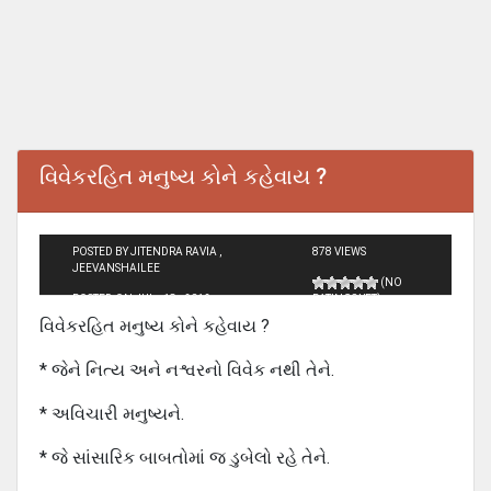
વિવેકરહિત મનુષ્ય કોને કહેવાય ?
POSTED BY JITENDRA RAVIA ,
878 VIEWS
JEEVANSHAILEE
(NO
POSTED ON JUL - 18 - 2012
RATINGS YET)
વિવેકરહિત મનુષ્ય કોને કહેવાય ?
* જેને નિત્ય અને નશ્વરનો વિવેક નથી તેને.
* અવિચારી મનુષ્યને.
* જે સાંસારિક બાબતોમાં જ ડુબેલો રહે તેને.