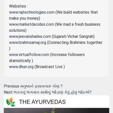
Websites :
www.rajtechnologies.com
(We build websites that
make you money)
www.marketdecides.com
(We mad a fresh business
solutions)
www.jeevanshailee.com
(Gujarati Vichar Sangrah)
www.brahmsamaj.org
(Connecting Brahmins together
)
www.virtualfollow.com
(Increase followers
dramatically )
www.dhun.org
(Broadcast Live )
Post
Previous
Previous
મનુષ્યને ફસાવનારું કોણ ?
Next
post:
Next
ભકતનું ભગવાન સાથેનું જોડાણ કેવું હોવું જોઇએ?
navigation
post: