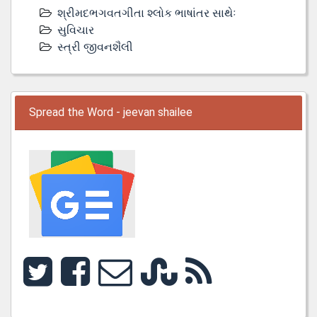
શ્રીમદભગવતગીતા શ્લોક ભાષાંતર સાથેઃ
સુવિચાર
સ્ત્રી જીવનશૈલી
Spread the Word - jeevan shailee