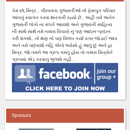
કેમ છો, મિત્ર.... ગૌરવવંતા ગુજરાતીઓ નો ફેસબુક પરિવાર
આપનું સ્વાગત કરવા થનગની રહ્યો છે... અહી તમે અનેક
ગુજરાતી લોકો ના સંપર્ક આવશો અને ગુજરાતી સાહિત્ય
ની સાથે સાથે તમે તમારા વિચારો નું પણ આદાન-પ્રદાન
કરી શકશો....તો ક્ષણ નો પણ વિલંબ કર્યા વગર જોડાઈ જાવ
અને તમે પછ્તાશો નહિ એનો ભરોસો હું આપું છું..અને હા
મિત્ર...જો તમને આ ગ્રુપ ગમતુ હોય તો તમારા મિત્રોને
ગ્રુપમાં એડ કરવાનુ ભુલશો નહી....
Sponsors