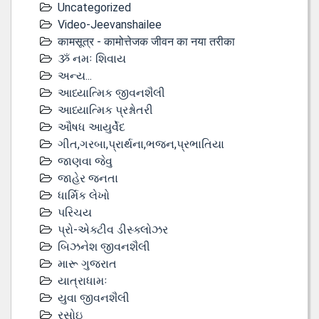
Uncategorized
Video-Jeevanshailee
कामसूत्र - कामोत्तेजक जीवन का नया तरीका
ૐ નમઃ શિવાય
અન્ય...
આધ્યાત્મિક જીવનશૈલી
આધ્યાત્મિક પ્રશ્નોતરી
ઔષધ આયુર્વેદ
ગીત,ગરબા,પ્રાર્થના,ભજન,પ્રભાતિયા
જાણવા જેવુ
જાહેર જનતા
ધાર્મિક લેખો
પરિચય
પ્રો-એક્ટીવ ડીસ્‍ક્લોઝર
બિઝનેશ જીવનશૈલી
મારૂ ગુજરાત
યાત્રાધામઃ
યુવા જીવનશૈલી
રસોઇ