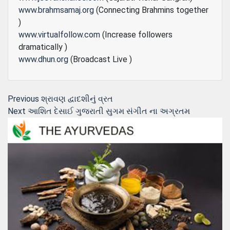
www.brahmsamaj.org
(Connecting Brahmins together
)
www.virtualfollow.com
(Increase followers
dramatically )
www.dhun.org
(Broadcast Live )
Post
Previous
Previous
શ્રાવણ દ્વાદશીનું વ્રત
Next
post:
Next
આશિત દેસાઈ ગુજરાતી સુગમ સંગીત ના અગ્રતમ
navigation
post: