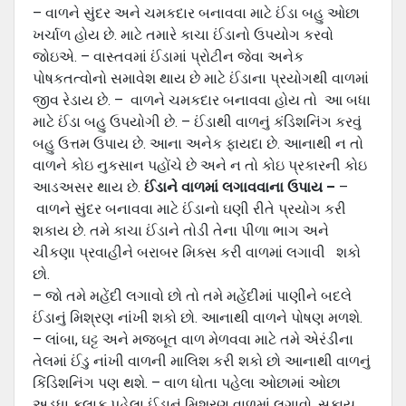
– વાળને સુંદર અને ચમકદાર બનાવવા માટે ઈંડા બહુ ઓછા
ખર્ચાળ હોય છે. માટે તમારે કાચા ઈંડાનો ઉપયોગ કરવો
જોઇએ. – વાસ્તવમાં ઈંડામાં પ્રોટીન જેવા અનેક
પોષકતત્વોનો સમાવેશ થાય છે માટે ઈંડાના પ્રયોગથી વાળમાં
જીવ રેડાય છે. – વાળને ચમકદાર બનાવવા હોય તો આ બધા
માટે ઈંડા બહુ ઉપયોગી છે. – ઈંડાથી વાળનું કંડિશનિંગ કરવું
બહુ ઉત્તમ ઉપાય છે. આના અનેક ફાયદા છે. આનાથી ન તો
વાળને કોઇ નુકસાન પહોંચે છે અને ન તો કોઇ પ્રકારની કોઇ
આડઅસર થાય છે.
ઈંડાને વાળમાં લગાવવાના ઉપાય –
–
વાળને સુંદર બનાવવા માટે ઈંડાનો ઘણી રીતે પ્રયોગ કરી
શકાય છે. તમે કાચા ઈંડાને તોડી તેના પીળા ભાગ અને
ચીકણા પ્રવાહીને બરાબર મિક્સ કરી વાળમાં લગાવી શકો
છો.
– જો તમે મહેંદી લગાવો છો તો તમે મહેંદીમાં પાણીને બદલે
ઈંડાનું મિશ્રણ નાંખી શકો છો. આનાથી વાળને પોષણ મળશે.
– લાંબા, ઘટ્ટ અને મજબૂત વાળ મેળવવા માટે તમે એરંડીના
તેલમાં ઈંડુ નાંખી વાળની માલિશ કરી શકો છો આનાથી વાળનું
કિંડિશનિંગ પણ થશે. – વાળ ધોતા પહેલા ઓછામાં ઓછા
અડધા કલાક પહેલા ઈંડાનું મિશ્રણ વાળમાં લગાવો. સૂકાય