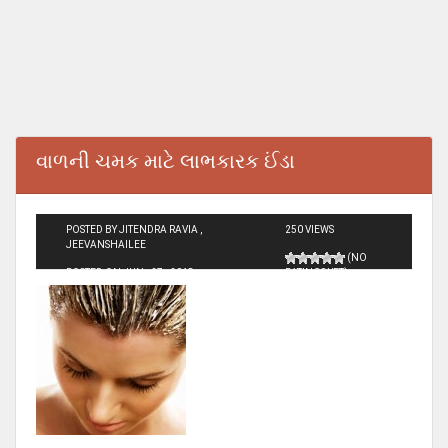
વાળની ચમક માટે લાભકારક ઈંડા
POSTED BY JITENDRA RAVIA ,
250 VIEWS
JEEVANSHAILEE
(NO
POSTED ON JUN - 27 - 2018
RATINGS YET)