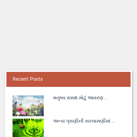
Recent Posts
મનુષ્ય સમક્ષ મોટૂં આવરણ ...
અન્ય પ્રાણીની સરખામણીમાં ...