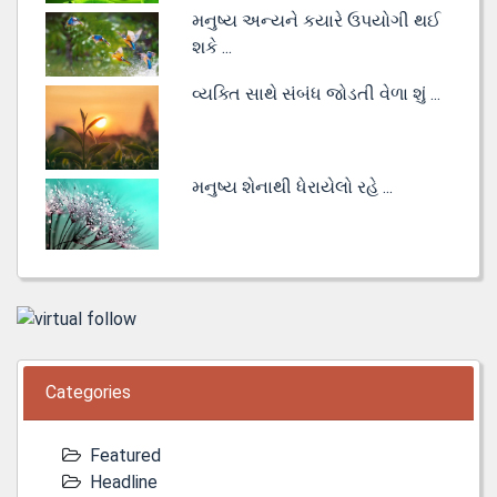
મનુષ્ય અન્યને કયારે ઉપયોગી થઈ
શકે ...
વ્યક્તિ સાથે સંબંધ જોડતી વેળા શું ...
મનુષ્ય શેનાથી ધેરાયેલો રહે ...
Categories
Featured
Headline