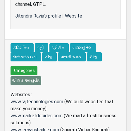
channel, GTPL.
Jitendra Ravia's profile
|
Website
કંડિશનિંગ
દહીં
પ્રોટીન
બદામનું તેલ
લાભકારક ઈંડા
લીંબુ
વાળની ચમક
શેમ્પુ
Categories
ઔષધ આયુર્વેદ
Websites :
www.rajtechnologies.com
(We build websites that
make you money)
www.marketdecides.com
(We mad a fresh business
solutions)
www.jeevanshailee.com
(Gujarati Vichar Sangrah)