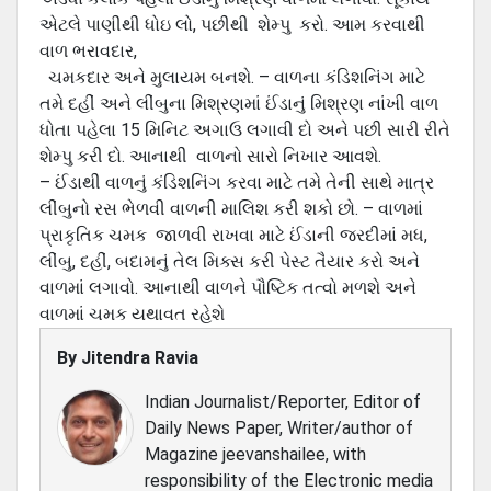
એટલે પાણીથી ધોઇ લો, પછીથી શેમ્પુ કરો. આમ કરવાથી
વાળ ભરાવદાર,
ચમકદાર અને મુલાયમ બનશે. – વાળના કંડિશનિંગ માટે
તમે દહીં અને લીંબુના મિશ્રણમાં ઈંડાનું મિશ્રણ નાંખી વાળ
ધોતા પહેલા 15 મિનિટ અગાઉ લગાવી દો અને પછી સારી રીતે
શેમ્પુ કરી દો. આનાથી વાળનો સારો નિખાર આવશે.
– ઈંડાથી વાળનું કંડિશનિંગ કરવા માટે તમે તેની સાથે માત્ર
લીંબુનો રસ ભેળવી વાળની માલિશ કરી શકો છો. – વાળમાં
પ્રાકૃતિક ચમક જાળવી રાખવા માટે ઈંડાની જરદીમાં મધ,
લીંબુ, દહીં, બદામનું તેલ મિક્સ કરી પેસ્ટ તૈયાર કરો અને
વાળમાં લગાવો. આનાથી વાળને પૌષ્ટિક તત્વો મળશે અને
વાળમાં ચમક યથાવત રહેશે
By
Jitendra Ravia
Indian Journalist/Reporter, Editor of
Daily News Paper, Writer/author of
Magazine jeevanshailee, with
responsibility of the Electronic media