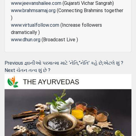
www.jeevanshailee.com
(Gujarati Vichar Sangrah)
www.brahmsamaj.org
(Connecting Brahmins together
)
www.virtualfollow.com
(Increase followers
dramatically )
www.dhun.org
(Broadcast Live )
Post
Previous
Previous
જ્ઞાનીઓ પરમાત્મા માટે ‘નેતિ,”નેતિ’ કહે છે,એટલે શું ?
Next
post:
Next
ચેતન તત્વ શું છે ?
navigation
post: