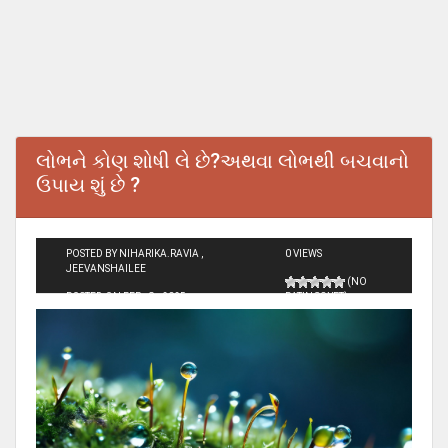
લોભને કોણ શોષી લે છે?અથવા લોભથી બચવાનો
ઉપાય શું છે ?
POSTED BY NIHARIKA.RAVIA ,
0 VIEWS
JEEVANSHAILEE
(NO
POSTED ON FEB - 8 - 2025
RATINGS YET)