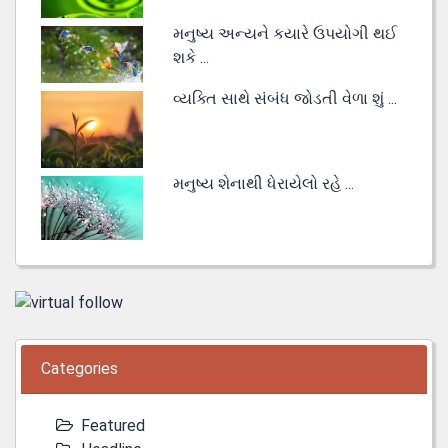
મનુષ્ય અન્યને કયારે ઉપયોગી થઈ
શકે ...
વ્યક્તિ સાથે સંબંધ જોડતી વેળા શું ...
મનુષ્ય શેનાથી ધેરાયેલો રહે ...
Categories
Featured