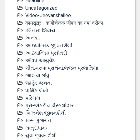
Headline
Uncategorized
Video-Jeevanshailee
कामसूत्र - कामोत्तेजक जीवन का नया तरीका
ૐ નમઃ શિવાય
અન્ય...
આધ્યાત્મિક જીવનશૈલી
આધ્યાત્મિક પ્રશ્નોતરી
ઔષધ આયુર્વેદ
ગીત,ગરબા,પ્રાર્થના,ભજન,પ્રભાતિયા
જાણવા જેવુ
જાહેર જનતા
ધાર્મિક લેખો
પરિચય
પ્રો-એક્ટીવ ડીસ્‍ક્લોઝર
બિઝનેશ જીવનશૈલી
મારૂ ગુજરાત
યાત્રાધામઃ
યુવા જીવનશૈલી