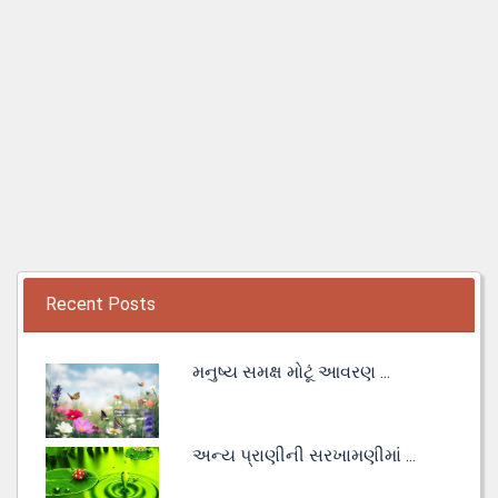
Recent Posts
મનુષ્ય સમક્ષ મોટૂં આવરણ ...
અન્ય પ્રાણીની સરખામણીમાં ...