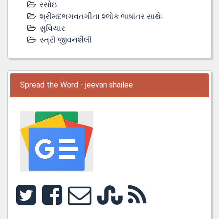
રસોઇ
શ્રીમદભગવતગીતા શ્લોક ભાષાંતર સાથેઃ
સુવિચાર
સ્ત્રી જીવનશૈલી
Spread the Word - jeevan shailee