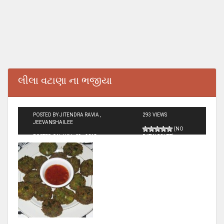
લીલા વટાણા ના ભજીયા
POSTED BY JITENDRA RAVIA ,
293 VIEWS
JEEVANSHAILEE
(NO
POSTED ON JUN - 23 - 2018
RATINGS YET)