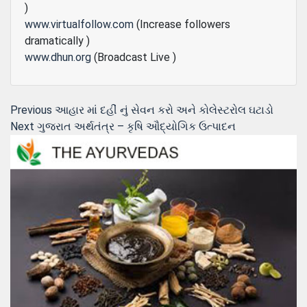
)
www.virtualfollow.com
(Increase followers
dramatically )
www.dhun.org
(Broadcast Live )
Post
Previous
Previous
આહાર માં દહીં નું સેવન કરો અને કોલેસ્ટરોલ ઘટાડો
Next
post:
Next
ગુજરાત અર્થતંત્ર – કૃષિ ઔદ્યોગિક ઉત્પાદન
navigation
post: