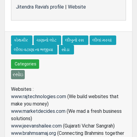
Jitendra Ravia's profile
|
Website
કોથમીર
ચણાનો લોટ
લીંબુનો રસ
લીલાં મરચાં
લીલા વટાણા ના ભજીયા
સોડા
Categories
રસોઇ
Websites :
www.rajtechnologies.com
(We build websites that
make you money)
www.marketdecides.com
(We mad a fresh business
solutions)
www.jeevanshailee.com
(Gujarati Vichar Sangrah)
www.brahmsamaj.org
(Connecting Brahmins together