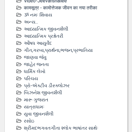
Video-Jeevanshailee
कामसूत्र - कामोत्तेजक जीवन का नया तरीका
ૐ નમઃ શિવાય
અન્ય...
આધ્યાત્મિક જીવનશૈલી
આધ્યાત્મિક પ્રશ્નોતરી
ઔષધ આયુર્વેદ
ગીત,ગરબા,પ્રાર્થના,ભજન,પ્રભાતિયા
જાણવા જેવુ
જાહેર જનતા
ધાર્મિક લેખો
પરિચય
પ્રો-એક્ટીવ ડીસ્‍ક્લોઝર
બિઝનેશ જીવનશૈલી
મારૂ ગુજરાત
યાત્રાધામઃ
યુવા જીવનશૈલી
રસોઇ
શ્રીમદભગવતગીતા શ્લોક ભાષાંતર સાથેઃ