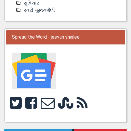
સુવિચાર
સ્ત્રી જીવનશૈલી
Spread the Word - jeevan shailee