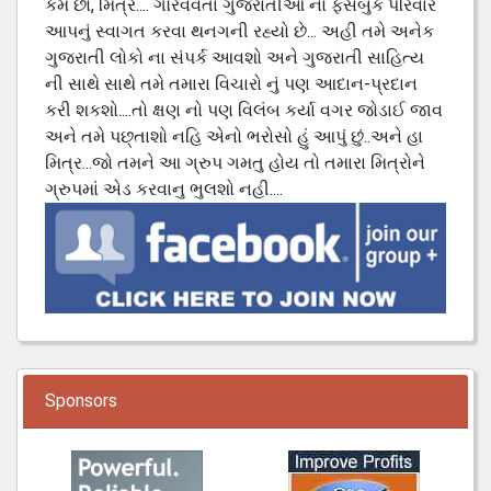
કેમ છો, મિત્ર.... ગૌરવવંતા ગુજરાતીઓ નો ફેસબુક પરિવાર
આપનું સ્વાગત કરવા થનગની રહ્યો છે... અહી તમે અનેક
ગુજરાતી લોકો ના સંપર્ક આવશો અને ગુજરાતી સાહિત્ય
ની સાથે સાથે તમે તમારા વિચારો નું પણ આદાન-પ્રદાન
કરી શકશો....તો ક્ષણ નો પણ વિલંબ કર્યા વગર જોડાઈ જાવ
અને તમે પછ્તાશો નહિ એનો ભરોસો હું આપું છું..અને હા
મિત્ર...જો તમને આ ગ્રુપ ગમતુ હોય તો તમારા મિત્રોને
ગ્રુપમાં એડ કરવાનુ ભુલશો નહી....
Sponsors