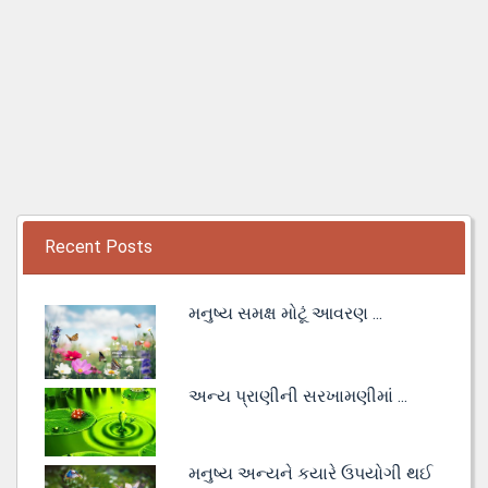
Recent Posts
મનુષ્ય સમક્ષ મોટૂં આવરણ ...
અન્ય પ્રાણીની સરખામણીમાં ...
મનુષ્ય અન્યને કયારે ઉપયોગી થઈ