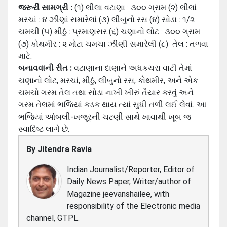
જરૂરી સામગ્રી :
(૧) લીલા વટાણા : ૩૦૦ ગ્રામ (૨) લીલાં
મરચાં : ૪ ઝીણાં સમારેલાં (૩) લીંબુનો રસ (૪) સોડા : ૧/૨
ચમચી (૫) મીઠું : પ્રમાણસર (૬) ચણાનો લોટ : ૩૦૦ ગ્રામ
(૭) કોથમીર : ૨ મોટા ચમચા ઝીણી સમારેલી (૮) તેલ : તળવા
માટે.
બનાવવાની રીત :
વટાણાના દાણાને અધકચરા વાટી તેમાં
ચણાનો લોટ, મરચાં, મીઠું, લીંબુનો રસ, કોથમીર, અને એક
ચમચો ગરમ તેલ તથા સોડા નાખી ખીરું તૈયાર કરવું અને
ગરમ તેલમાં ભજિયાં કડક થાય ત્‍યાં સુધી તળી લઈ લેવાં. આ
ભજિયાં આંબલી-ખજૂરની ચટણી સાથે ખાવાથી ખૂબ જ
સ્વાદિષ્‍ટ લાગે છે.
By
Jitendra Ravia
Indian Journalist/Reporter, Editor of
Daily News Paper, Writer/author of
Magazine jeevanshailee, with
responsibility of the Electronic media
channel, GTPL.