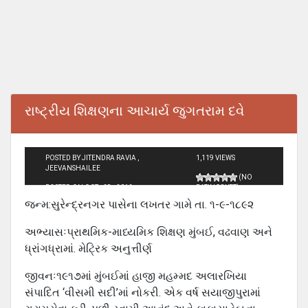
રાષ્‍ટ્રીય શિક્ષણના આચાર્ય જુગતરામ દવે
POSTED BY JITENDRA RAVIA ,
1,119 VIEWS
JEEVANSHAILEE
(NO
POSTED ON OCT - 28 - 2012
RATINGS YET)
જન્‍મ:સુરેન્‍દ્રનગર પાસેના લખતર ગામે તા. ૧-૯-૧૮૯૨
અભ્યાસઃપ્રાથમિક-માધ્યમિક શિક્ષણ મુંબઈ, વઢવાણ અને
ધ્રાંગધ્રામાં. મેટ્રિક અનુત્તીર્ણ
જીવનઃ૧૯૧૭માં મુંબઈમાં હાજી મહમ્મદ અલારખિયા
સંપાદિત ‘વીસમી સદી’માં નોકરી. એક વર્ષ સયાજીપુરામાં