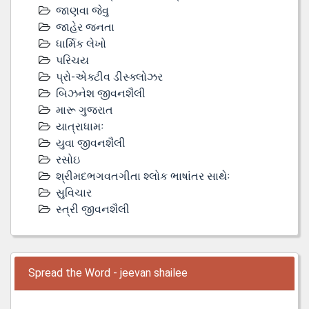
જાણવા જેવુ
જાહેર જનતા
ધાર્મિક લેખો
પરિચય
પ્રો-એક્ટીવ ડીસ્‍ક્લોઝર
બિઝનેશ જીવનશૈલી
મારૂ ગુજરાત
યાત્રાધામઃ
યુવા જીવનશૈલી
રસોઇ
શ્રીમદભગવતગીતા શ્લોક ભાષાંતર સાથેઃ
સુવિચાર
સ્ત્રી જીવનશૈલી
Spread the Word - jeevan shailee