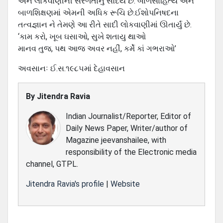
અને લોકવાણીની સરળતાનું સૌંદર્ય છે. બાળસાહિત્ય અને
બાળશિક્ષણમાં એમની અધિક રૂચિ છે.ઈશોપનિષદના
તત્‍વજ્ઞાન ને તેમણે આ રીતે સાદી લોકવાણીમાં ઊતાર્યું છે.
‘કામ કરો, ખૂબ ઘસાઓ, સુખે શતાયુ થાઓ
માનવ તુજ, પથ આજ અવર નહીં, કર્મે કાં ગભરાઓ’
અવસાનઃ ઈ.સ.૧૯૮૫માં દેહાવસાન
By
Jitendra Ravia
Indian Journalist/Reporter, Editor of
Daily News Paper, Writer/author of
Magazine jeevanshailee, with
responsibility of the Electronic media
channel, GTPL.
Jitendra Ravia's profile
|
Website