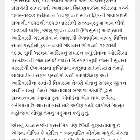
ગ્રામસેવા કરી, પછી સ્વામી આનંદ અને કાકાસાહેબના
સંસર્ગથી સાબરમતી આશ્રમમાં શિક્ષણકાર્યમાં જોડાયા. વચ્ચે
૧૯૧૯-૧૯૨૩ દરમિયાન ‘નવજીવન’ સાપ્તાહિકની જવાબદારી
સંભાળી. ૧૯૨૩થી ૧૯૨૭ બારડોલી સત્યાગ્રહમાં ભાગ લીધો.
૧૯૨૮થી પછીનું આખું જીવન વેડછી (જિ.સુરત) આશ્રમમાં
આદિવાસી-ગ્રામસેવા ને આશ્રમી કેળવણીમાં ગાળ્યું. વિભિન્ન
સત્યાગ્રહોમાં કુલ નવ વર્ષ જેલવાસ ભોગવ્યો. ૧૯૭૧થી
૧૯૭૮ સુધી ‘વટવૃક્ષ’ માસિકનું સંપાદન કર્યું.સેવાના ઓરસિયા
પર ચંદનની જેમ ઘસાઈ જઈને ચિરકાળ સુધી જેમની સુવાસ
પ્રસરેલી છેગામડાના ફળિયામાં નજીવા સાધનો દ્વારા તેમણે
બાલવાડીના સફળ પ્રયોગો કર્યા. બાળશિક્ષણ અને
આદિવાસીના સર્વાંગી વિકાસમાં તેમણે પોતાનું સમગ્ર જીવન
ખર્ચી નાખ્‍યું. તેમને ‘જમનાલાલ બજાજ એવોર્ડ’ દ્વારા
સન્‍માનવામાં આવ્‍યા હતા. એવોર્ડના એક લાખ રૂપિ‍યા
ગરીબોના ઉત્‍થાનના કાર્ય માટે અર્પણ કર્યા. લોકોએ ‘અમૃત
મહોત્‍સવ’ યોજી તેમનું બહુમાન કર્યું હતું.
એમનું કાવ્યસર્જન પ્રાસંગિક પણ ઊંચી ગુણવત્તાવાળું છે.
એમનાં મૌલિક કે પ્રેરિત – અનુવાદિત ગીતોમાં માધુર્ય, ગેયતા