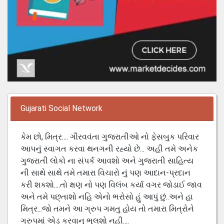
Gujarati Social Network
કેમ છો, મિત્ર.... ગૌરવવંતા ગુજરાતીઓ નો ફેસબુક પરિવાર
આપનું સ્વાગત કરવા થનગની રહ્યો છે... અહી તમે અનેક
ગુજરાતી લોકો ના સંપર્ક આવશો અને ગુજરાતી સાહિત્ય
ની સાથે સાથે તમે તમારા વિચારો નું પણ આદાન-પ્રદાન
કરી શકશો....તો ક્ષણ નો પણ વિલંબ કર્યા વગર જોડાઈ જાવ
અને તમે પછ્તાશો નહિ એનો ભરોસો હું આપું છું..અને હા
મિત્ર...જો તમને આ ગ્રુપ ગમતુ હોય તો તમારા મિત્રોને
ગ્રુપમાં એડ કરવાનુ ભુલશો નહી....