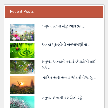
Recent Posts
મનુષ્ય સમક્ષ મોટૂં આવરણ ...
અન્ય પ્રાણીની સરખામણીમાં ...
મનુષ્ય અન્યને કયારે ઉપયોગી થઈ
શકે ...
વ્યક્તિ સાથે સંબંધ જોડતી વેળા શું ...
મનુષ્ય શેનાથી ધેરાયેલો રહે ...