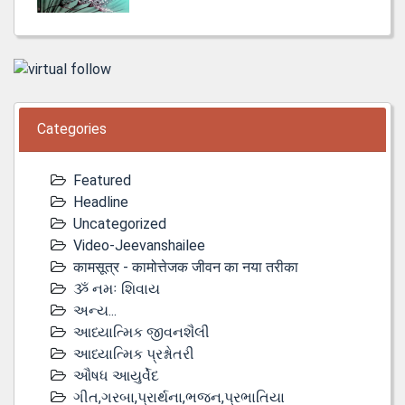
Categories
Featured
Headline
Uncategorized
Video-Jeevanshailee
कामसूत्र - कामोत्तेजक जीवन का नया तरीका
ૐ નમઃ શિવાય
અન્ય...
આધ્યાત્મિક જીવનશૈલી
આધ્યાત્મિક પ્રશ્નોતરી
ઔષધ આયુર્વેદ
ગીત,ગરબા,પ્રાર્થના,ભજન,પ્રભાતિયા