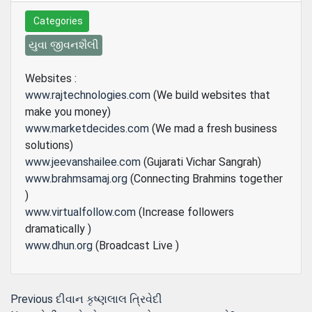
Categories
યુવા જીવનશૈલી
Websites :
www.rajtechnologies.com
(We build websites that
make you money)
www.marketdecides.com
(We mad a fresh business
solutions)
www.jeevanshailee.com
(Gujarati Vichar Sangrah)
www.brahmsamaj.org
(Connecting Brahmins together
)
www.virtualfollow.com
(Increase followers
dramatically )
www.dhun.org
(Broadcast Live )
Post
Previous
Previous
દીવાન કૃષ્ણલાલ ત્રિવેદી