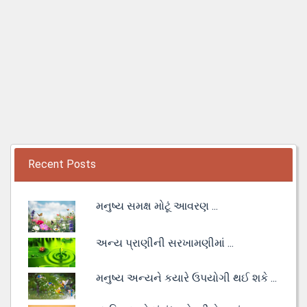
Recent Posts
મનુષ્ય સમક્ષ મોટૂં આવરણ ...
અન્ય પ્રાણીની સરખામણીમાં ...
મનુષ્ય અન્યને કયારે ઉપયોગી થઈ શકે ...