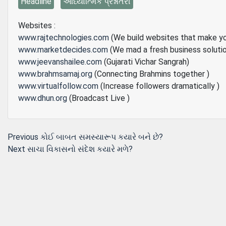
Headline
આધ્યાત્મિક પ્રશ્નોતરી
Websites :
www.rajtechnologies.com
(We build websites that make y
www.marketdecides.com
(We mad a fresh business soluti
www.jeevanshailee.com
(Gujarati Vichar Sangrah)
www.brahmsamaj.org
(Connecting Brahmins together )
www.virtualfollow.com
(Increase followers dramatically )
www.dhun.org
(Broadcast Live )
Post
Previous
Previous
કોઈ બાબત સમસ્યારૂપ કયારે બને છે?
Next
post:
Next
સાચા વિકાસનો સંદેશ કયારે મળે?
navigation
post: