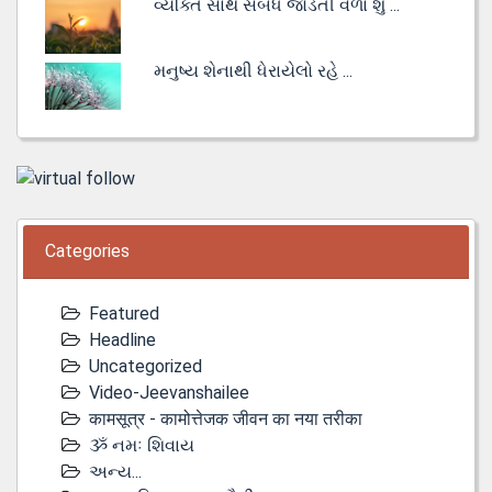
વ્યક્તિ સાથે સંબંધ જોડતી વેળા શું ...
મનુષ્ય શેનાથી ધેરાયેલો રહે ...
Categories
Featured
Headline
Uncategorized
Video-Jeevanshailee
कामसूत्र - कामोत्तेजक जीवन का नया तरीका
ૐ નમઃ શિવાય
અન્ય...