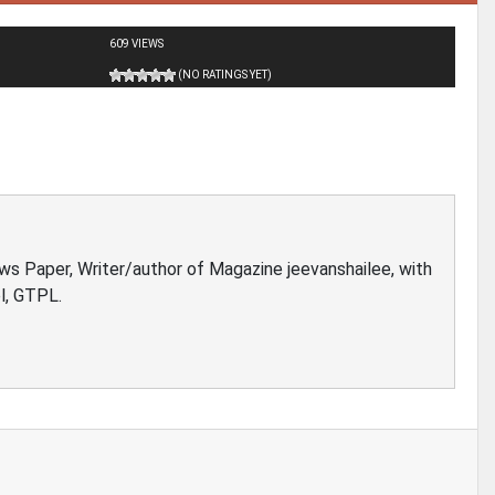
609 VIEWS
(NO RATINGS YET)
ews Paper, Writer/author of Magazine jeevanshailee, with
l, GTPL.