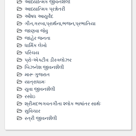
આધ્યાત્મિક જીવનશૈલી
આધ્યાત્મિક પ્રશ્નોતરી
ઔષધ આયુર્વેદ
ગીત,ગરબા,પ્રાર્થના,ભજન,પ્રભાતિયા
જાણવા જેવુ
જાહેર જનતા
ધાર્મિક લેખો
પરિચય
પ્રો-એક્ટીવ ડીસ્‍ક્લોઝર
બિઝનેશ જીવનશૈલી
મારૂ ગુજરાત
યાત્રાધામઃ
યુવા જીવનશૈલી
રસોઇ
શ્રીમદભગવતગીતા શ્લોક ભાષાંતર સાથેઃ
સુવિચાર
સ્ત્રી જીવનશૈલી