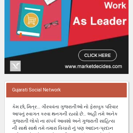
Gujarati Social Network
કેમ છો, મિત્ર.... ગૌરવવંતા ગુજરાતીઓ નો ફેસબુક પરિવાર
આપનું સ્વાગત કરવા થનગની રહ્યો છે... અહી તમે અનેક
ગુજરાતી લોકો ના સંપર્ક આવશો અને ગુજરાતી સાહિત્ય
ની સાથે સાથે તમે તમારા વિચારો નું પણ આદાન-પ્રદાન