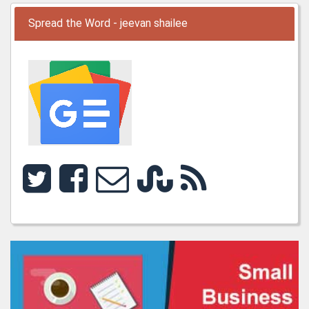
Spread the Word - jeevan shailee