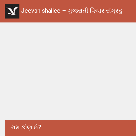
Jeevan shailee – ગુજરાતી વિચાર સંગ્રહ
રામ કોણ છે?