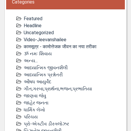
Categories
Featured
Headline
Uncategorized
Video-Jeevanshailee
कामसूत्र - कामोत्तेजक जीवन का नया तरीका
ૐ નમઃ શિવાય
અન્ય...
આધ્યાત્મિક જીવનશૈલી
આધ્યાત્મિક પ્રશ્નોતરી
ઔષધ આયુર્વેદ
ગીત,ગરબા,પ્રાર્થના,ભજન,પ્રભાતિયા
જાણવા જેવુ
જાહેર જનતા
ધાર્મિક લેખો
પરિચય
પ્રો-એક્ટીવ ડીસ્‍ક્લોઝર
બિઝનેશ જીવનશૈલી