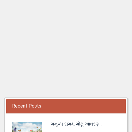
Recent Posts
મનુષ્ય સમક્ષ મોટૂં આવરણ ...