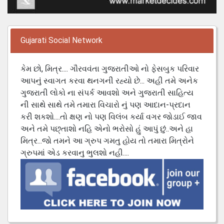
Gujarati Social Network
કેમ છો, મિત્ર.... ગૌરવવંતા ગુજરાતીઓ નો ફેસબુક પરિવાર
આપનું સ્વાગત કરવા થનગની રહ્યો છે... અહી તમે અનેક
ગુજરાતી લોકો ના સંપર્ક આવશો અને ગુજરાતી સાહિત્ય
ની સાથે સાથે તમે તમારા વિચારો નું પણ આદાન-પ્રદાન
કરી શકશો....તો ક્ષણ નો પણ વિલંબ કર્યા વગર જોડાઈ જાવ
અને તમે પછ્તાશો નહિ એનો ભરોસો હું આપું છું..અને હા
મિત્ર...જો તમને આ ગ્રુપ ગમતુ હોય તો તમારા મિત્રોને
ગ્રુપમાં એડ કરવાનુ ભુલશો નહી....