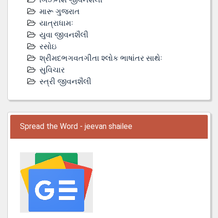
મારૂ ગુજરાત
યાત્રાધામઃ
યુવા જીવનશૈલી
રસોઇ
શ્રીમદભગવતગીતા શ્લોક ભાષાંતર સાથેઃ
સુવિચાર
સ્ત્રી જીવનશૈલી
Spread the Word - jeevan shailee