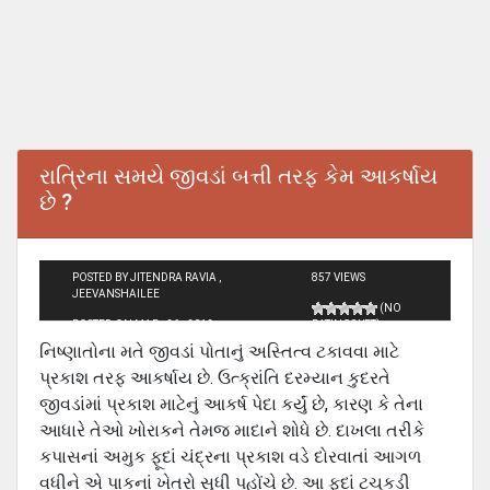
રાત્રિના સમયે જીવડાં બત્તી તરફ કેમ આકર્ષાય
છે ?
POSTED BY JITENDRA RAVIA ,
857 VIEWS
JEEVANSHAILEE
(NO
POSTED ON MAR - 26 - 2012
RATINGS YET)
નિષ્‍ણાતોના મતે જીવડાં પોતાનું અસ્તિત્‍વ ટકાવવા માટે
પ્રકાશ તરફ આકર્ષાય છે. ઉત્‍ક્રાંતિ દરમ્‍યાન કુદરતે
જીવડાંમાં પ્રકાશ માટેનું આકર્ષ પેદા કર્યું છે, કારણ કે તેના
આધારે તેઓ ખોરાકને તેમજ માદાને શોધે છે. દાખલા તરીકે
કપાસનાં અમુક ફૂદાં ચંદ્રના પ્રકાશ વડે દોરવાતાં આગળ
વધીને એ પાકનાં ખેતરો સુધી પહોંચે છે. આ ફૂદાં ટચૂકડી