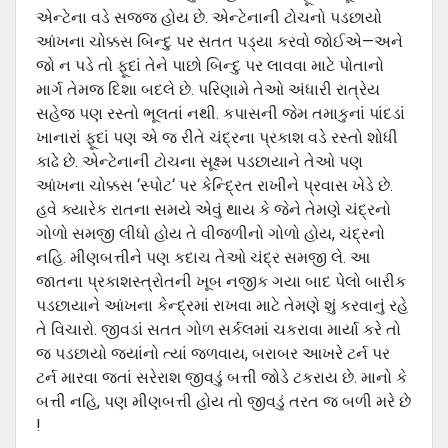
એન્‍ટેના વડે સજ્જ હોય છે. એન્‍ટેનાની ટોચનો પડછાયો
આંખના ચોક્કસ બિન્‍દુ પર સતત પડ્યા કરવો જોઈએ—અને
જો ન પડે તો ફૂદાં તેને પાછો બિન્‍દુ પર લાવવા માટે પોતાનો
માર્ગ તેમજ દિશા બદલે છે. પરિણામે તેઓ અંધારી રાત્રેય
સહેજ પણ રસ્‍તો ભૂલતાં નથી. કપાસની જેમ તમાકુનાં પાંદડાં
ખાનારાં ફૂદાં પણ એ જ રીતે ચંદ્રના પ્રકાશ વડે રસ્‍તો શોધી
કાઢે છે. એન્‍ટેનાની ટોચના સૂક્ષ્‍મ પડછાયાને તેઓ પણ
આંખના ચોક્કસ ‘સ્‍પોટ‘ પર કેન્દ્રિત રાખીને પ્રવાસ ખેડે છે.
હવે ક્યારેક રાતના સમયે એવું થાય કે જેને તેમણે ચંદ્રનો
ગોળો સમજી લીધો હોય તે વીજળીનો ગોળો હોય, ચંદ્રનો
નહિ. મીણબત્તીને પણ કદાચ તેઓ ચંદ્ર સમજી લે. આ
જાતના પ્રકાશસ્‍ત્રોતની ખૂબ નજીક ગયા બાદ પેલો બારીક
પડછાયાને આંખના કેન્‍દ્રમાં રાખવા માટે તેમણે શું કરવાનું રહે
તે વિચારો. જીવડાં સતત ગોળ સર્કલમાં ચકરાવા માર્યા કરે તો
જ પડછાયો જ્યાંનો ત્‍યાં જળવાય, બરાબર આખરે ટર્ન પર
ટર્ન મારવા જતાં સરેરાશ જીવડું બત્તી જોડે ટકરાય છે. માનો કે
બત્તી નહિ, પણ મીણબત્તી હોય તો જીવડું તરત જ બળી મરે છે
!