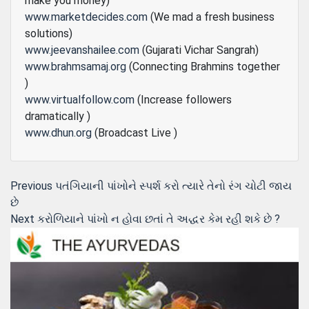
make you money)
www.marketdecides.com
(We mad a fresh business
solutions)
www.jeevanshailee.com
(Gujarati Vichar Sangrah)
www.brahmsamaj.org
(Connecting Brahmins together
)
www.virtualfollow.com
(Increase followers
dramatically )
www.dhun.org
(Broadcast Live )
Post
Previous
Previous
પતંગિયાની પાંખોને સ્‍પર્શ કરો ત્‍યારે તેનો રંગ ચોટી જાય
post:
છે
navigation
Next
Next
કરોળિયાને પાંખો ન હોવા છતાં તે અદ્ધર કેમ રહી શકે છે ?
post: