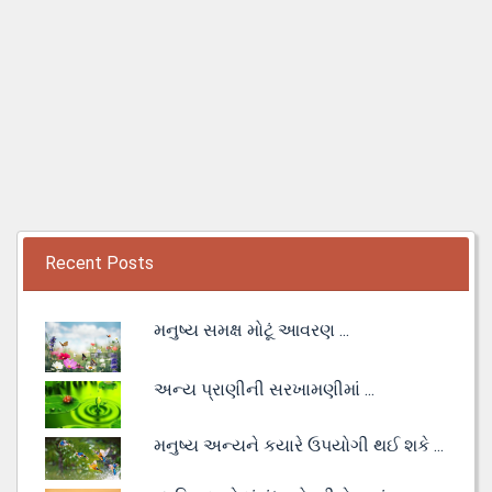
Recent Posts
મનુષ્ય સમક્ષ મોટૂં આવરણ ...
અન્ય પ્રાણીની સરખામણીમાં ...
મનુષ્ય અન્યને કયારે ઉપયોગી થઈ શકે ...