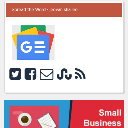
Spread the Word - jeevan shailee