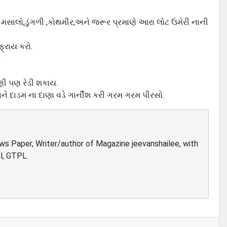
,ગરમ મસાલો,ડુંગળી ,કોથમીર,અને જરૂર પ્રમાણે આરા લોટ ઉમેરી નાની
ફ્રાય કરો.
.
ટણી પણ રેડી શકાય.
અને દાડમ ના દાણા વડે ગાર્નીશ કરી ગરમ ગરમ પીરસો.
ews Paper, Writer/author of Magazine jeevanshailee, with
l, GTPL.