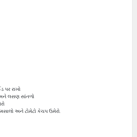
ઈડ પર રાખો
ળી અને લસણ સાંતળો
ેરો
 મસાલો અને ટોમેટો કેચપ ઉમેરો.