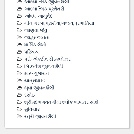
આધ્યાત્મિક જીવનશૈલી
આધ્યાત્મિક પ્રશ્નોતરી
ઔષધ આયુર્વેદ
ગીત,ગરબા,પ્રાર્થના,ભજન,પ્રભાતિયા
જાણવા જેવુ
જાહેર જનતા
ધાર્મિક લેખો
પરિચય
પ્રો-એક્ટીવ ડીસ્‍ક્લોઝર
બિઝનેશ જીવનશૈલી
મારૂ ગુજરાત
યાત્રાધામઃ
યુવા જીવનશૈલી
રસોઇ
શ્રીમદભગવતગીતા શ્લોક ભાષાંતર સાથેઃ
સુવિચાર
સ્ત્રી જીવનશૈલી