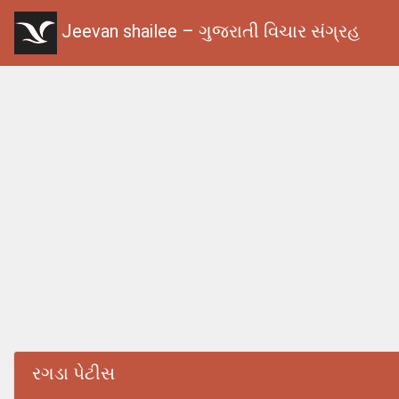
Jeevan shailee – ગુજરાતી વિચાર સંગ્રહ
રગડા પેટીસ