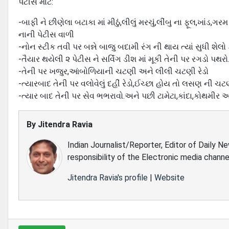
પેટીસ માટે:
-બાફી ને છીણેલા બટાકા માં મીઠું,લીલું મરચું,લીંબુ ના ફૂલ,ખાંડ
નાની પેટીસ વાળી
-નોન સ્ટીક તવી પર બન્ને બાજુ બદામી રંગ ની થાય ત્યાં સુધી શેલો 
-તૈયાર થયેલી ૨ પેટીસ ને સર્વિંગ ડીશ માં મૂકી તેની પર રગડો પથરો
-તેની પર ખજુર,આંબોળિયાની ચટણી અને લીલી ચટણી રેડો
-ત્યારબાદ તેની પર વલોવેલું દહીં રેડો,ઈચ્છા હોય તો લસણ ની ચ
-ત્યાર બાદ તેની પર સેવ ભભરાવો.અને પછી ટામેટા,કાંદા,કોથમીર 
By
Jitendra Ravia
Indian Journalist/Reporter, Editor of Daily N
responsibility of the Electronic media channe
Jitendra Ravia's profile
|
Website