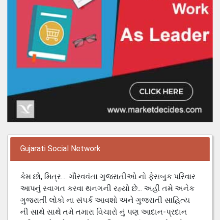
Gujarati Social Network
કેમ છો, મિત્ર.... ગૌરવવંતા ગુજરાતીઓ નો ફેસબુક પરિવાર
આપનું સ્વાગત કરવા થનગની રહ્યો છે... અહી તમે અનેક
ગુજરાતી લોકો ના સંપર્ક આવશો અને ગુજરાતી સાહિત્ય
ની સાથે સાથે તમે તમારા વિચારો નું પણ આદાન-પ્રદાન