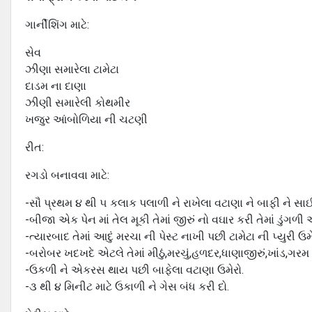
ગાર્નીશિંગ માટે:
સેવ
ઝીણા સમારેલા ટામેટા
દાડમ ના દાણા
ઝીણી સમારેલી કોથમીર
ખજુર આંબોળિયા ની ચટણી
રીત:
રગડો બનાવવા માટે:
-સૌ પ્રથમ ૪ થી ૫ કલાક પલાળી ને રાખેલા વટાણા ને બાફી ને સા
-બીજા એક પેન માં તેલ મૂકી તેમાં જીરું નો વઘાર કરી તેમાં ડુંગ
-ત્યારબાદ તેમાં આદું મરચા ની પેસ્ટ નાખી પછી ટામેટા ની પ્યુરી ઉમ
-બરોબર ખદખદે એટલે તેમાં મીઠું,મરચું,હળદર,ધાણાજીરું,ખાંડ,ગરમ
-ઉકળી ને એકરસ થાય પછી બાફેલા વટાણા ઉમેરો.
-૩ થી ૪ મિનીટ માટે ઉકાળી ને ગેસ બંધ કરી દો.