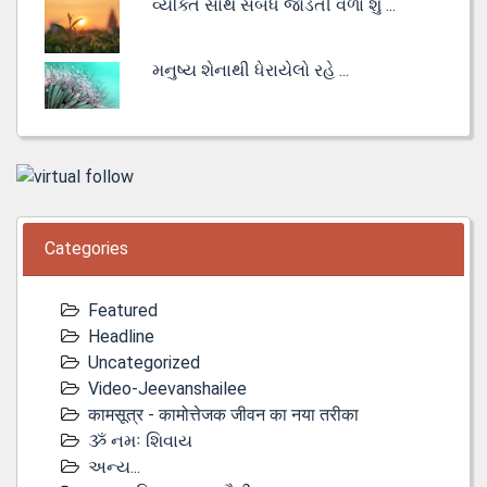
વ્યક્તિ સાથે સંબંધ જોડતી વેળા શું ...
મનુષ્ય શેનાથી ધેરાયેલો રહે ...
Categories
Featured
Headline
Uncategorized
Video-Jeevanshailee
कामसूत्र - कामोत्तेजक जीवन का नया तरीका
ૐ નમઃ શિવાય
અન્ય...