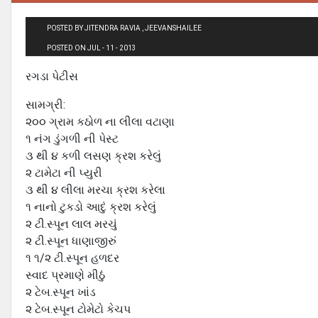
POSTED BY JITENDRA RAVIA , JEEVANSHAILEE
POSTED ON JUL - 11 - 2013
રગડા પેટીસ
સામગ્રી:
૨૦૦ ગ્રામ કઠોળ ના લીલા વટાણા
૧ નંગ ડુંગળી ની પેસ્ટ
૩ થી ૪ કળી લસણ ક્રશ કરેલું
૨ ટામેટા ની પ્યુરી
૩ થી ૪ લીલા મરચા ક્રશ કરેલા
૧ નાનો ટુકડો આદું ક્રશ કરેલું
૨ ટી.સ્પૂન લાલ મરચું
૨ ટી.સ્પૂન ધાણાજીરું
૧ ૧/૨ ટી.સ્પૂન હળદર
સ્વાદ પ્રમાણે મીઠું
૨ ટેબ.સ્પૂન ખાંડ
૨ ટેબ.સ્પૂન ટોમેટો કેચપ