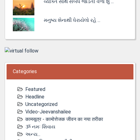
વ્યક્તિ સાથે સંબંધ જોડતી વેળા શું ...
મનુષ્ય શેનાથી ધેરાયેલો રહે ...
Categories
Featured
Headline
Uncategorized
Video-Jeevanshailee
कामसूत्र - कामोत्तेजक जीवन का नया तरीका
ૐ નમઃ શિવાય
અન્ય...