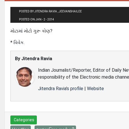
POSTED BY JITENDRA RAVIA , JEEVANSHAILEE
POSTED ON JAN - 2 - 2014
મોટામાં મોટો ગુરૂ કોણ?
* વિવેક.
By
Jitendra Ravia
Indian Journalist/Reporter, Editor of Daily N
responsibility of the Electronic media channe
Jitendra Ravia's profile
|
Website
Categories