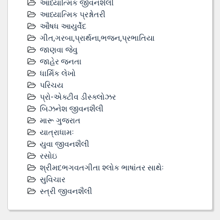
આધ્યાત્મિક જીવનશૈલી
આધ્યાત્મિક પ્રશ્નોતરી
ઔષધ આયુર્વેદ
ગીત,ગરબા,પ્રાર્થના,ભજન,પ્રભાતિયા
જાણવા જેવુ
જાહેર જનતા
ધાર્મિક લેખો
પરિચય
પ્રો-એક્ટીવ ડીસ્‍ક્લોઝર
બિઝનેશ જીવનશૈલી
મારૂ ગુજરાત
યાત્રાધામઃ
યુવા જીવનશૈલી
રસોઇ
શ્રીમદભગવતગીતા શ્લોક ભાષાંતર સાથેઃ
સુવિચાર
સ્ત્રી જીવનશૈલી