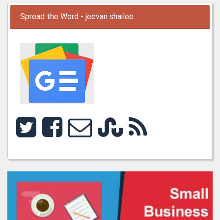
Spread the Word - jeevan shailee