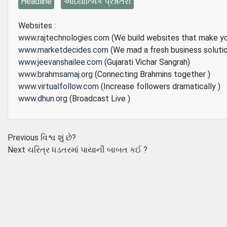
Headline
આધ્યાત્મિક પ્રશ્નોતરી
Websites :
www.rajtechnologies.com
(We build websites that make y
www.marketdecides.com
(We mad a fresh business soluti
www.jeevanshailee.com
(Gujarati Vichar Sangrah)
www.brahmsamaj.org
(Connecting Brahmins together )
www.virtualfollow.com
(Increase followers dramatically )
www.dhun.org
(Broadcast Live )
Post
Previous
Previous
વિશ્વ શું છે?
Next
post:
Next
ચરિત્ર ધડતરમાં પાયાની બાબત કઈ ?
navigation
post: