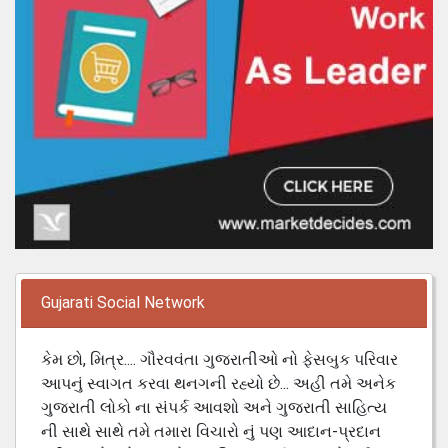
Gujarati Social Network
કેમ છો, મિત્ર.... ગૌરવવંતા ગુજરાતીઓ નો ફેસબુક પરિવાર
આપનું સ્વાગત કરવા થનગની રહ્યો છે... અહી તમે અનેક
ગુજરાતી લોકો ના સંપર્ક આવશો અને ગુજરાતી સાહિત્ય
ની સાથે સાથે તમે તમારા વિચારો નું પણ આદાન-પ્રદાન