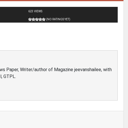
623 VIEWS
(NO RATINGS YET)
ews Paper, Writer/author of Magazine jeevanshailee, with
l, GTPL.