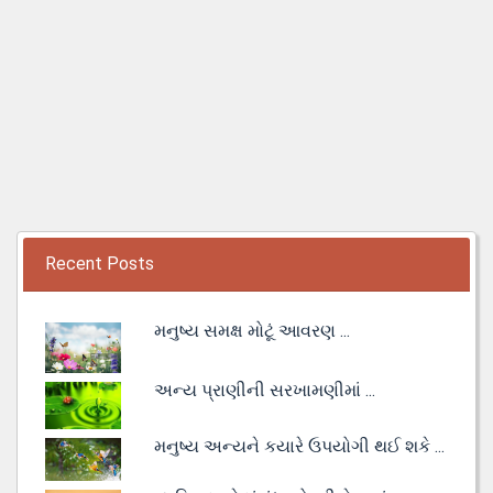
Recent Posts
મનુષ્ય સમક્ષ મોટૂં આવરણ ...
અન્ય પ્રાણીની સરખામણીમાં ...
મનુષ્ય અન્યને કયારે ઉપયોગી થઈ શકે ...