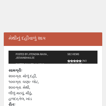
મેથીનું દહીંવાળું શાક
POSTED BY JITENDRA RAVIA ,
582 VIEWS
JEEVANSHAILEE
(NO
POSTED ON APR - 1 - 2012
RATINGS YET)
સામગ્રીઃ
૨૦૦ગ્રા. મોળું દહીં,
૧૦૦ગ્રા. ચણા- લોટ,
૨૦૦ગ્રા. મેથી,
લીલું મરચું, મીઠું,
હળદર,તેલ, ખાંડ
રીતઃ