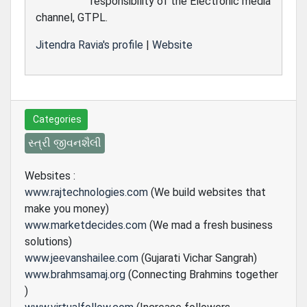
responsibility of the Electronic media
channel, GTPL.
Jitendra Ravia's profile
|
Website
Categories
સ્ત્રી જીવનશૈલી
Websites :
www.rajtechnologies.com
(We build websites that
make you money)
www.marketdecides.com
(We mad a fresh business
solutions)
www.jeevanshailee.com
(Gujarati Vichar Sangrah)
www.brahmsamaj.org
(Connecting Brahmins together
)