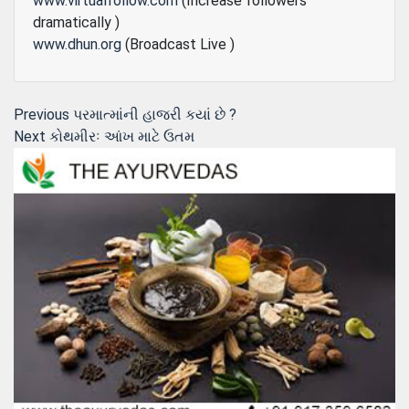
www.virtualfollow.com
(Increase followers
dramatically )
www.dhun.org
(Broadcast Live )
Post
Previous
Previous
પરમાત્માંની હાજરી કયાં છે ?
Next
post:
Next
કોથમીરઃ આંખ માટે ઉતમ
navigation
post: