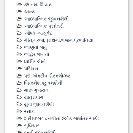
ૐ નમઃ શિવાય
અન્ય...
આધ્યાત્મિક જીવનશૈલી
આધ્યાત્મિક પ્રશ્નોતરી
ઔષધ આયુર્વેદ
ગીત,ગરબા,પ્રાર્થના,ભજન,પ્રભાતિયા
જાણવા જેવુ
જાહેર જનતા
ધાર્મિક લેખો
પરિચય
પ્રો-એક્ટીવ ડીસ્‍ક્લોઝર
બિઝનેશ જીવનશૈલી
મારૂ ગુજરાત
યાત્રાધામઃ
યુવા જીવનશૈલી
રસોઇ
શ્રીમદભગવતગીતા શ્લોક ભાષાંતર સાથેઃ
સુવિચાર
સ્ત્રી જીવનશૈલી