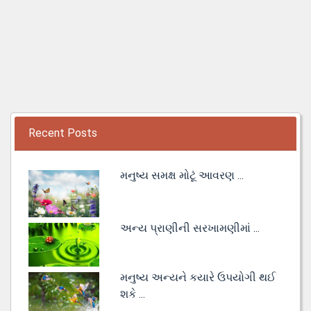
Recent Posts
મનુષ્ય સમક્ષ મોટૂં આવરણ ...
અન્ય પ્રાણીની સરખામણીમાં ...
મનુષ્ય અન્યને કયારે ઉપયોગી થઈ
શકે ...