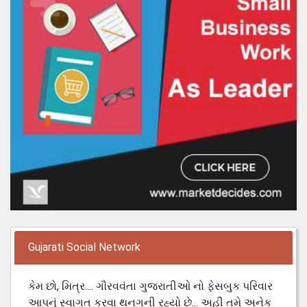
Gujarati Social Network
કેમ છો, મિત્ર.... ગૌરવવંતા ગુજરાતીઓ નો ફેસબુક પરિવાર
આપનું સ્વાગત કરવા થનગની રહ્યો છે... અહી તમે અનેક