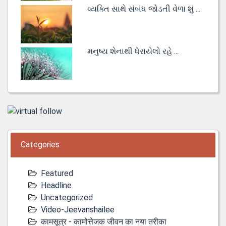
વ્યક્તિ સાથે સંબંધ જોડતી વેળા શું ...
મનુષ્ય શેનાથી ધેરાયેલો રહે ...
Categories
Featured
Headline
Uncategorized
Video-Jeevanshailee
कामसूत्र - कामोत्तेजक जीवन का नया तरीका