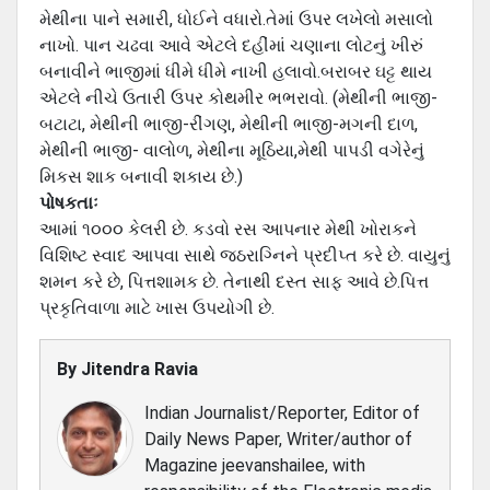
મેથીના પાને સમારી, ધોઈને વધારો.તેમાં ઉપર લખેલો મસાલો
નાખો. પાન ચઢવા આવે એટલે દહીંમાં ચણાના લોટનું ખીરું
બનાવીને ભાજીમાં ધીમે ધીમે નાખી હલાવો.બરાબર ઘટ્ટ થાય
એટલે નીચે ઉતારી ઉપર કોથમીર ભભરાવો. (મેથીની ભાજી-
બટાટા, મેથીની ભાજી-રીંગણ, મેથીની ભાજી-મગની દાળ,
મેથીની ભાજી- વાલોળ, મેથીના મૂઠિયા,મેથી પાપડી વગેરેનું
મિકસ શાક બનાવી શકાય છે.)
પોષકતાઃ
આમાં ૧૦૦૦ કેલરી છે. કડવો રસ આપનાર મેથી ખોરાકને
વિશિષ્‍ટ સ્‍વાદ આપવા સાથે જઠરાગ્નિને પ્રદીપ્‍ત કરે છે. વાયુનું
શમન કરે છે, પિત્તશામક છે. તેનાથી દસ્‍ત સાફ આવે છે.પિત્ત
પ્રકૃતિવાળા માટે ખાસ ઉપયોગી છે.
By
Jitendra Ravia
Indian Journalist/Reporter, Editor of
Daily News Paper, Writer/author of
Magazine jeevanshailee, with