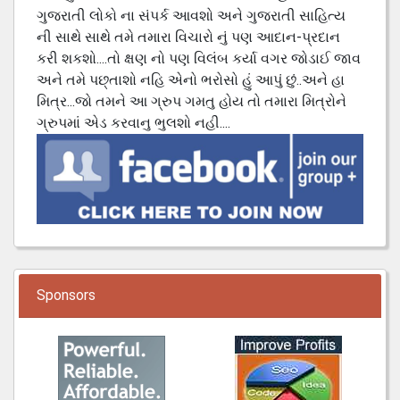
ગુજરાતી લોકો ના સંપર્ક આવશો અને ગુજરાતી સાહિત્ય
ની સાથે સાથે તમે તમારા વિચારો નું પણ આદાન-પ્રદાન
કરી શકશો....તો ક્ષણ નો પણ વિલંબ કર્યા વગર જોડાઈ જાવ
અને તમે પછ્તાશો નહિ એનો ભરોસો હું આપું છું..અને હા
મિત્ર...જો તમને આ ગ્રુપ ગમતુ હોય તો તમારા મિત્રોને
ગ્રુપમાં એડ કરવાનુ ભુલશો નહી....
Sponsors