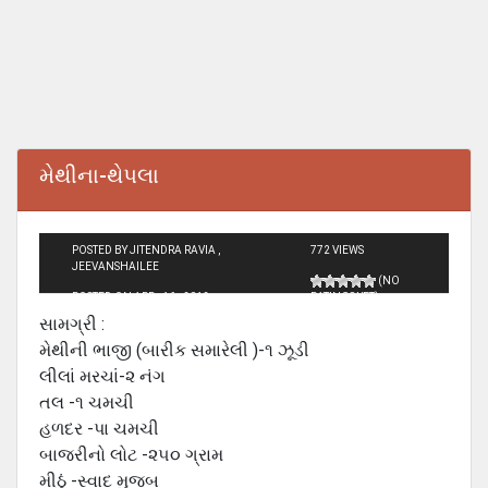
મેથીના-થેપલા
POSTED BY JITENDRA RAVIA ,
772 VIEWS
JEEVANSHAILEE
(NO
POSTED ON APR - 16 - 2012
RATINGS YET)
સામગ્રી :
મેથીની ભાજી (બારીક સમારેલી )-૧ ઝૂડી
લીલાં મરચાં-૨ નંગ
તલ -૧ ચમચી
હળદર -પા ચમચી
બાજરીનો લોટ -૨૫૦ ગ્રામ
મીઠું -સ્વાદ મુજબ