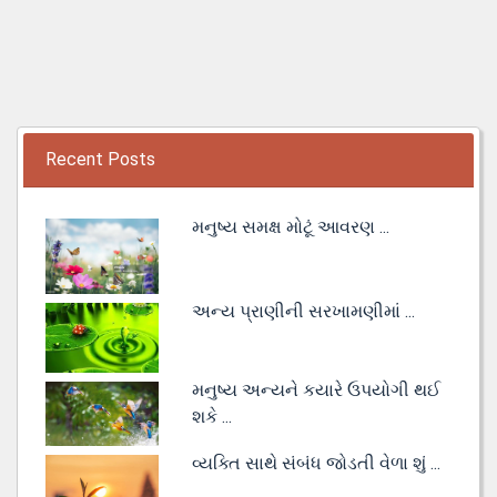
Recent Posts
મનુષ્ય સમક્ષ મોટૂં આવરણ ...
અન્ય પ્રાણીની સરખામણીમાં ...
મનુષ્ય અન્યને કયારે ઉપયોગી થઈ
શકે ...
વ્યક્તિ સાથે સંબંધ જોડતી વેળા શું ...