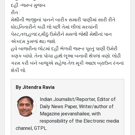
દહીં -જરૂર મુજબ
રીત :
મેથીની ભાજીનાં પાનને બારીક સમારી પાણીમાં સારી રીતે
ધોઇ,નિતારીને કાઢી લો.પછી તેમાં લીલાં મરચાંની
પેસ્ટ,તલ,હળદર,મીઠું ઉમેરીને મસળો જેથી મેથીનાં પાન
એકદમ કુમળાં થઇ જશે.
હવે બાજરીના લોટમાં દહીં ભેળવી જરૂર પૂરતું પાણી ઉમેરી
કણક બાંધો. તેના પોચા હાથે લૂઆ બનાવી થેપલાં વણો. લોઢી
ગરમ કરી બંને બાજુએ સહેજ તેલ મૂકી આછા બ્રાઉન રંગનાં
શેકી લો.
By
Jitendra Ravia
Indian Journalist/Reporter, Editor of
Daily News Paper, Writer/author of
Magazine jeevanshailee, with
responsibility of the Electronic media
channel, GTPL.