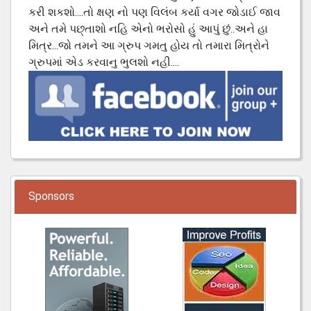
કરી શકશો....તો ક્ષણ નો પણ વિલંબ કર્યા વગર જોડાઈ જાવ
અને તમે પછ્તાશો નહિ એનો ભરોસો હું આપું છું..અને હા
મિત્ર...જો તમને આ ગ્રુપ ગમતુ હોય તો તમારા મિત્રોને
ગ્રુપમાં એડ કરવાનુ ભુલશો નહી....
Sponsors