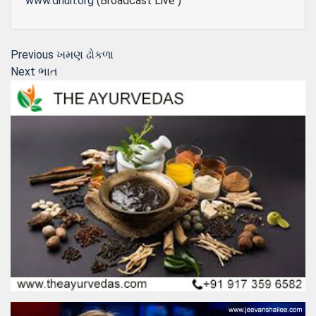
www.dhun.org
(Broadcast Live )
Post
Previous
Previous
ખમણ ઢોકળા
Next
post:
Next
ભાત
navigation
post: