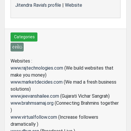
Jitendra Ravia's profile
|
Website
Categories
રસોઇ
Websites :
www.rajtechnologies.com
(We build websites that
make you money)
www.marketdecides.com
(We mad a fresh business
solutions)
www.jeevanshailee.com
(Gujarati Vichar Sangrah)
www.brahmsamaj.org
(Connecting Brahmins together
)
www.virtualfollow.com
(Increase followers
dramatically )