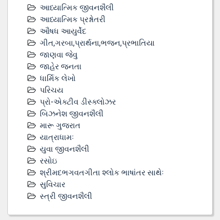
આધ્યાત્મિક જીવનશૈલી
આધ્યાત્મિક પ્રશ્નોતરી
ઔષધ આયુર્વેદ
ગીત,ગરબા,પ્રાર્થના,ભજન,પ્રભાતિયા
જાણવા જેવુ
જાહેર જનતા
ધાર્મિક લેખો
પરિચય
પ્રો-એક્ટીવ ડીસ્‍ક્લોઝર
બિઝનેશ જીવનશૈલી
મારૂ ગુજરાત
યાત્રાધામઃ
યુવા જીવનશૈલી
રસોઇ
શ્રીમદભગવતગીતા શ્લોક ભાષાંતર સાથેઃ
સુવિચાર
સ્ત્રી જીવનશૈલી