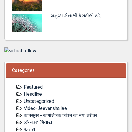
મનુષ્ય શેનાથી ધેરાયેલો રહે ...
Categories
Featured
Headline
Uncategorized
Video-Jeevanshailee
कामसूत्र - कामोत्तेजक जीवन का नया तरीका
ૐ નમઃ શિવાય
અન્ય...