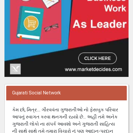
Gujarati Social Network
કેમ છો, મિત્ર.... ગૌરવવંતા ગુજરાતીઓ નો ફેસબુક પરિવાર
આપનું સ્વાગત કરવા થનગની રહ્યો છે... અહી તમે અનેક
ગુજરાતી લોકો ના સંપર્ક આવશો અને ગુજરાતી સાહિત્ય
ની સાથે સાથે તમે તમારા વિચારો નું પણ આદાન-પ્રદાન