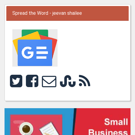
Spread the Word - jeevan shailee