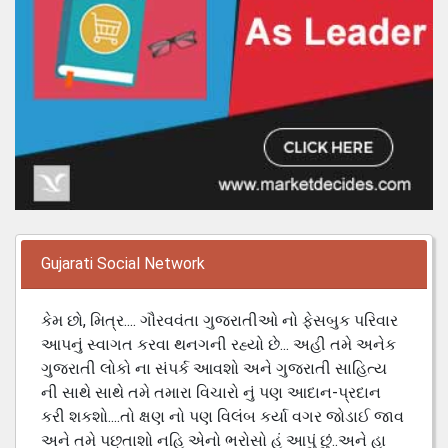
Gujarati Social Network
કેમ છો, મિત્ર.... ગૌરવવંતા ગુજરાતીઓ નો ફેસબુક પરિવાર
આપનું સ્વાગત કરવા થનગની રહ્યો છે... અહી તમે અનેક
ગુજરાતી લોકો ના સંપર્ક આવશો અને ગુજરાતી સાહિત્ય
ની સાથે સાથે તમે તમારા વિચારો નું પણ આદાન-પ્રદાન
કરી શકશો....તો ક્ષણ નો પણ વિલંબ કર્યા વગર જોડાઈ જાવ
અને તમે પછ્તાશો નહિ એનો ભરોસો હું આપું છું..અને હા