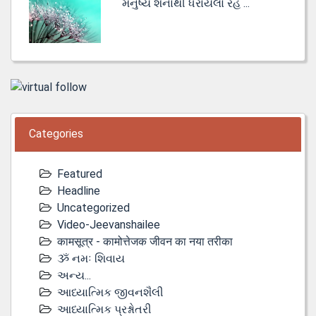
મનુષ્ય શેનાથી ધેરાયેલો રહે ...
Categories
Featured
Headline
Uncategorized
Video-Jeevanshailee
कामसूत्र - कामोत्तेजक जीवन का नया तरीका
ૐ નમઃ શિવાય
અન્ય...
આધ્યાત્મિક જીવનશૈલી
આધ્યાત્મિક પ્રશ્નોતરી