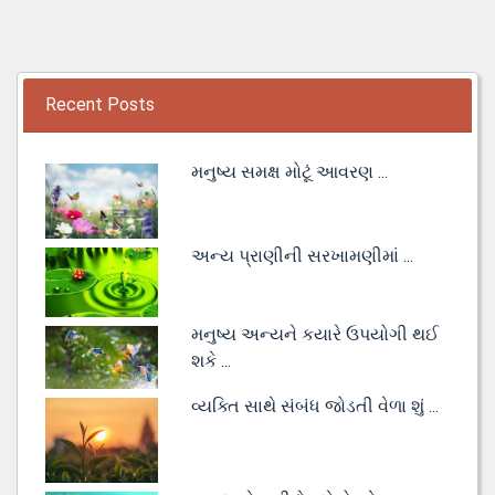
Recent Posts
મનુષ્ય સમક્ષ મોટૂં આવરણ ...
અન્ય પ્રાણીની સરખામણીમાં ...
મનુષ્ય અન્યને કયારે ઉપયોગી થઈ
શકે ...
વ્યક્તિ સાથે સંબંધ જોડતી વેળા શું ...