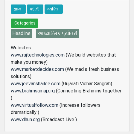
જ્ઞાન
પદાર્થ
વ્યક્તિ
Categories
Headline
આધ્યાત્મિક પ્રશ્નોતરી
Websites :
www.rajtechnologies.com
(We build websites that
make you money)
www.marketdecides.com
(We mad a fresh business
solutions)
www.jeevanshailee.com
(Gujarati Vichar Sangrah)
www.brahmsamaj.org
(Connecting Brahmins together
)
www.virtualfollow.com
(Increase followers
dramatically )
www.dhun.org
(Broadcast Live )