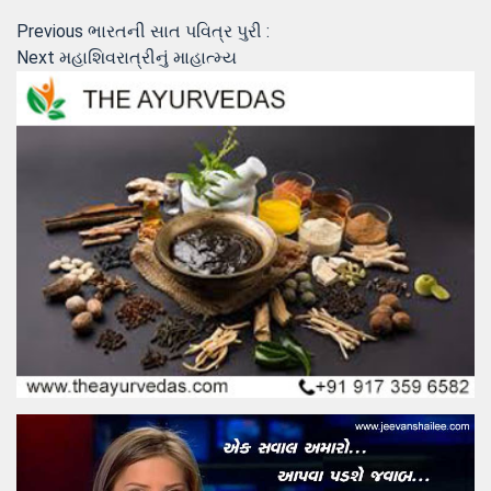
Post
Previous
Previous
ભારતની સાત પવિત્ર પુરી :
Next
post:
Next
મહાશિવરાત્રીનું માહાત્મ્ય
navigation
post: