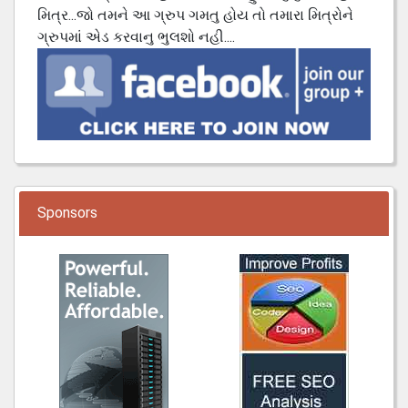
મિત્ર...જો તમને આ ગ્રુપ ગમતુ હોય તો તમારા મિત્રોને
ગ્રુપમાં એડ કરવાનુ ભુલશો નહી....
Sponsors