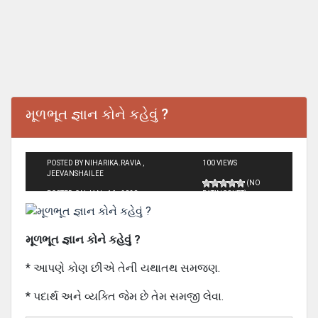
મૂળભૂત જ્ઞાન કોને કહેવું ?
POSTED BY NIHARIKA.RAVIA ,
100 VIEWS
JEEVANSHAILEE
(NO
POSTED ON JAN - 16 - 2020
RATINGS YET)
મૂળભૂત જ્ઞાન કોને કહેવું ?
* આપણે કોણ છીએ તેની યથાતથ સમજણ.
* પદાર્થ અને વ્યક્તિ જેમ છે તેમ સમજી લેવા.