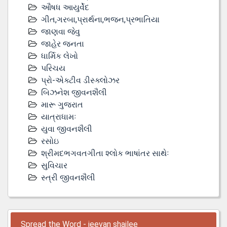
ઔષધ આયુર્વેદ
ગીત,ગરબા,પ્રાર્થના,ભજન,પ્રભાતિયા
જાણવા જેવુ
જાહેર જનતા
ધાર્મિક લેખો
પરિચય
પ્રો-એક્ટીવ ડીસ્‍ક્લોઝર
બિઝનેશ જીવનશૈલી
મારૂ ગુજરાત
યાત્રાધામઃ
યુવા જીવનશૈલી
રસોઇ
શ્રીમદભગવતગીતા શ્લોક ભાષાંતર સાથેઃ
સુવિચાર
સ્ત્રી જીવનશૈલી
Spread the Word - jeevan shailee