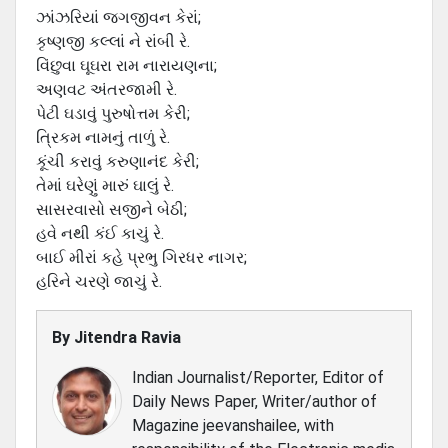
ઝાંઝરિયાં જગજીવન કેરાં;
કૃષ્ણજી કલ્લાં ને રાંબી રે.
વિંછુવા ઘૂઘરા રામ નારાયણના;
અણવટ અંતરજામી રે.
પેટી ઘડાવું પુરુષોત્તમ કેરી;
ત્રિકમ નામનું તાળું રે.
કૂંચી કરાવું કરુણાનંદ કેરી;
તેમાં ઘરેણું મારું ઘાલું રે.
સાસરવાસો સજીને બેઠી;
હવે નથી કંઈ કાચું રે.
બાઈ મીરાં કહે પ્રભુ ગિરધર નાગર;
હરિને ચરણે જાચું રે.
By
Jitendra Ravia
Indian Journalist/Reporter, Editor of
Daily News Paper, Writer/author of
Magazine jeevanshailee, with