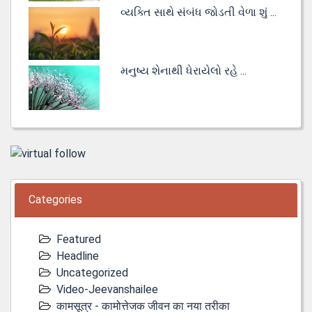
વ્યક્તિ સાથે સંબંધ જોડતી વેળા શું ...
મનુષ્ય શેનાથી ધેરાયેલો રહે ...
Categories
Featured
Headline
Uncategorized
Video-Jeevanshailee
कामसूत्र - कामोत्तेजक जीवन का नया तरीका