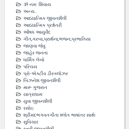
ૐ નમઃ શિવાય
અન્ય...
આધ્યાત્મિક જીવનશૈલી
આધ્યાત્મિક પ્રશ્નોતરી
ઔષધ આયુર્વેદ
ગીત,ગરબા,પ્રાર્થના,ભજન,પ્રભાતિયા
જાણવા જેવુ
જાહેર જનતા
ધાર્મિક લેખો
પરિચય
પ્રો-એક્ટીવ ડીસ્‍ક્લોઝર
બિઝનેશ જીવનશૈલી
મારૂ ગુજરાત
યાત્રાધામઃ
યુવા જીવનશૈલી
રસોઇ
શ્રીમદભગવતગીતા શ્લોક ભાષાંતર સાથેઃ
સુવિચાર
સ્ત્રી જીવનશૈલી