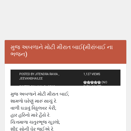
મુજ અબળાને મોટી મીરાત બાઈ(મીરાંબાઈ ના
ભજન)
POSTED BY JITENDRA RAVIA ,
1,127 VIEWS
JEEVANSHAILEE
(NO
POSTED ON JAN - 3 - 2012
RATINGS YET)
મુજ અબળાને મોટી મીરાત બાઈ;
શામળો ઘરેણું મારું સાચું રે.
વાળી ઘડાવું વિઠ્ઠલવર કેરી;
હાર હરિનો મારે હૈયે રે.
ચિત્તમાળા ચતુરભૂજ ચૂડલો;
શીદ સોની ઘેર જઈએ રે.