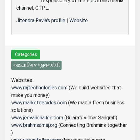
responsibility of the Electronic media
channel, GTPL.
Jitendra Ravia's profile
|
Website
Categories
આધ્યાત્મિક જીવનશૈલી
Websites :
www.rajtechnologies.com
(We build websites that
make you money)
www.marketdecides.com
(We mad a fresh business
solutions)
www.jeevanshailee.com
(Gujarati Vichar Sangrah)
www.brahmsamaj.org
(Connecting Brahmins together
)