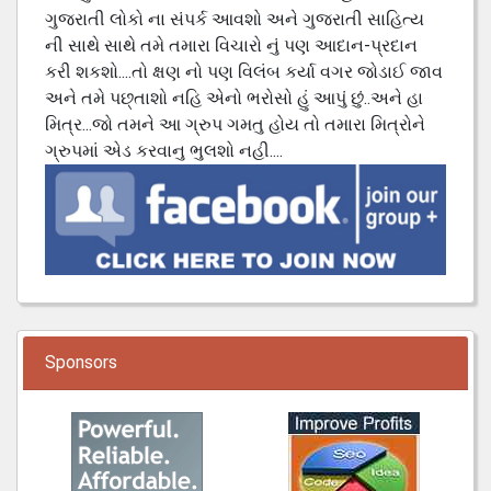
ગુજરાતી લોકો ના સંપર્ક આવશો અને ગુજરાતી સાહિત્ય
ની સાથે સાથે તમે તમારા વિચારો નું પણ આદાન-પ્રદાન
કરી શકશો....તો ક્ષણ નો પણ વિલંબ કર્યા વગર જોડાઈ જાવ
અને તમે પછ્તાશો નહિ એનો ભરોસો હું આપું છું..અને હા
મિત્ર...જો તમને આ ગ્રુપ ગમતુ હોય તો તમારા મિત્રોને
ગ્રુપમાં એડ કરવાનુ ભુલશો નહી....
Sponsors