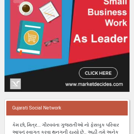
Gujarati Social Network
કેમ છો, મિત્ર.... ગૌરવવંતા ગુજરાતીઓ નો ફેસબુક પરિવાર
આપનું સ્વાગત કરવા થનગની રહ્યો છે... અહી તમે અનેક