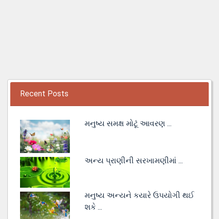
Recent Posts
મનુષ્ય સમક્ષ મોટૂં આવરણ ...
અન્ય પ્રાણીની સરખામણીમાં ...
મનુષ્ય અન્યને કયારે ઉપયોગી થઈ
શકે ...