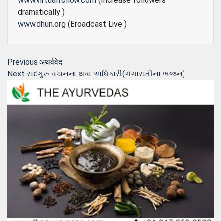
www.virtualfollow.com
(Increase followers
dramatically )
www.dhun.org
(Broadcast Live )
Post
Previous
Previous
अथर्ववेद
Next
post:
Next
સદગુરુ વચનના થવા અધિકારી(ગંગાસતીના ભજન)
navigation
post: