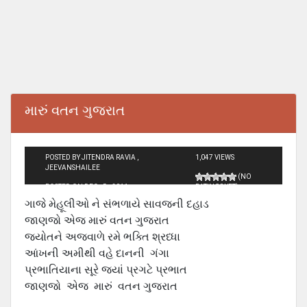
મારું વતન ગુજરાત
POSTED BY JITENDRA RAVIA ,
1,047 VIEWS
JEEVANSHAILEE
(NO
POSTED ON DEC - 5 - 2011
RATINGS YET)
ગાજે મેહૂલીઓ ને સંભળાયે સાવજની દહાડ
જાણજો એજ મારું વતન ગુજરાત
જ્યોતને અજવાળે રમે ભક્તિ શ્રધ્ધા
આંખની અમીથી વહે દાનની ગંગા
પ્રભાતિયાના સૂરે જ્યાં પ્રગટે પ્રભાત
જાણજો એજ મારું વતન ગુજરાત