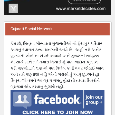
Gujarati Social Network
કેમ છો, મિત્ર.... ગૌરવવંતા ગુજરાતીઓ નો ફેસબુક પરિવાર
આપનું સ્વાગત કરવા થનગની રહ્યો છે... અહી તમે અનેક
ગુજરાતી લોકો ના સંપર્ક આવશો અને ગુજરાતી સાહિત્ય
ની સાથે સાથે તમે તમારા વિચારો નું પણ આદાન-પ્રદાન
કરી શકશો....તો ક્ષણ નો પણ વિલંબ કર્યા વગર જોડાઈ જાવ
અને તમે પછ્તાશો નહિ એનો ભરોસો હું આપું છું..અને હા
મિત્ર...જો તમને આ ગ્રુપ ગમતુ હોય તો તમારા મિત્રોને
ગ્રુપમાં એડ કરવાનુ ભુલશો નહી....