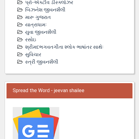
પ્રો-એક્ટીવ ડીસ્‍ક્લોઝર
બિઝનેશ જીવનશૈલી
મારૂ ગુજરાત
યાત્રાધામઃ
યુવા જીવનશૈલી
રસોઇ
શ્રીમદભગવતગીતા શ્લોક ભાષાંતર સાથેઃ
સુવિચાર
સ્ત્રી જીવનશૈલી
Spread the Word - jeevan shailee