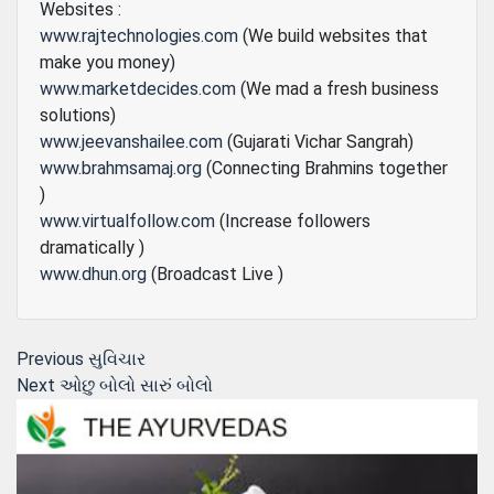
Websites :
www.rajtechnologies.com
(We build websites that
make you money)
www.marketdecides.com
(We mad a fresh business
solutions)
www.jeevanshailee.com
(Gujarati Vichar Sangrah)
www.brahmsamaj.org
(Connecting Brahmins together
)
www.virtualfollow.com
(Increase followers
dramatically )
www.dhun.org
(Broadcast Live )
Post
Previous
Previous
સુવિચાર
Next
post:
Next
ઓછુ બોલો સારું બોલો
navigation
post: