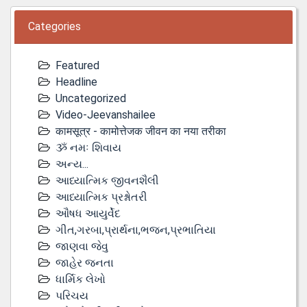
Categories
Featured
Headline
Uncategorized
Video-Jeevanshailee
कामसूत्र - कामोत्तेजक जीवन का नया तरीका
ૐ નમઃ શિવાય
અન્ય...
આધ્યાત્મિક જીવનશૈલી
આધ્યાત્મિક પ્રશ્નોતરી
ઔષધ આયુર્વેદ
ગીત,ગરબા,પ્રાર્થના,ભજન,પ્રભાતિયા
જાણવા જેવુ
જાહેર જનતા
ધાર્મિક લેખો
પરિચય