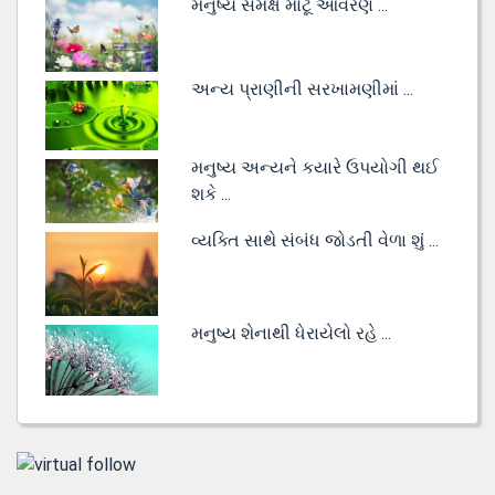
મનુષ્ય સમક્ષ મોટૂં આવરણ ...
અન્ય પ્રાણીની સરખામણીમાં ...
મનુષ્ય અન્યને કયારે ઉપયોગી થઈ
શકે ...
વ્યક્તિ સાથે સંબંધ જોડતી વેળા શું ...
મનુષ્ય શેનાથી ધેરાયેલો રહે ...