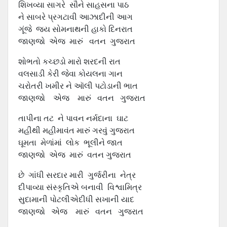
શિખવ્યા સાગરે સૌને સાહસના પાઠ
ને સાબરે પ્રગટાવી આઝાદીની આગ
ગૂંજે જય સોમનાથની હાકો દિનરાત
જાણજો એજ મારું વતન ગુજરાત
શોભતો કચ્છડો મારો શરદની રાત
વલસાડી કેરી જેવા કોયલના ગાન
ચરોતરી ખમીર ને ઑલી પટોડાની ભાત
જાણજો એજ મારું વતન ગુજરાત
તાપીના તટ ને પાવન નર્મદાના ઘાટ
મહીથી મહીમાવંત મારું ગરવું ગુજરાત
ઘૂમતા મેળાંમાં લોક ભૂલીને જાત
જાણજો એજ મારું વતન ગુજરાત
છે ગાંધી સરદાર મારી ગુર્જરીના નેત્ર
દીપાવ્યા સંસ્કૃતિએ બનાવી વિશ્વામિત્ર
સુદામાની પોટલીએદીધી સખાની યાદ
જાણજો એજ મારું વતન ગુજરાત