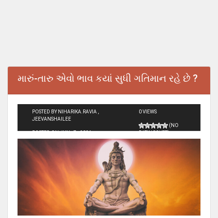
મારું-તારુ એવો ભાવ કયાં સુધી ગતિમાન રહે છે ?
POSTED BY NIHARIKA.RAVIA ,
0 VIEWS
JEEVANSHAILEE
(NO
POSTED ON JUN - 7 - 2024
RATINGS YET)