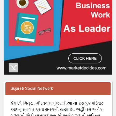
Gujarati Social Network
કેમ છો, મિત્ર.... ગૌરવવંતા ગુજરાતીઓ નો ફેસબુક પરિવાર
આપનું સ્વાગત કરવા થનગની રહ્યો છે... અહી તમે અનેક
ગુજરાતી લોકો ના સંપર્ક આવશો અને ગુજરાતી સાહિત્ય