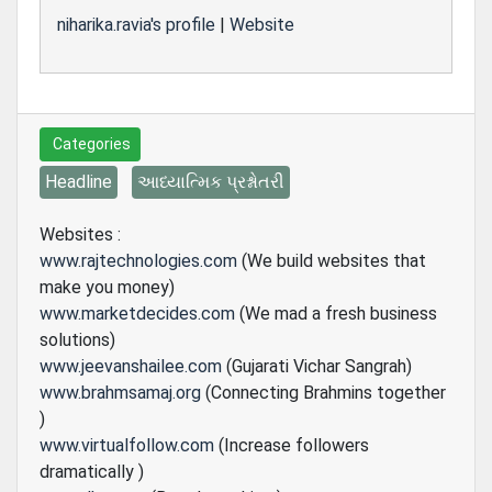
niharika.ravia's profile
|
Website
Categories
Headline
આધ્યાત્મિક પ્રશ્નોતરી
Websites :
www.rajtechnologies.com
(We build websites that
make you money)
www.marketdecides.com
(We mad a fresh business
solutions)
www.jeevanshailee.com
(Gujarati Vichar Sangrah)
www.brahmsamaj.org
(Connecting Brahmins together
)
www.virtualfollow.com
(Increase followers
dramatically )