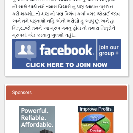
ની સાથે સાથે તમે તમારા વિચારો નું પણ આદાન-પ્રદાન
કરી શકશો....તો ક્ષણ નો પણ વિલંબ કર્યા વગર જોડાઈ જાવ
અને તમે પછ્તાશો નહિ એનો ભરોસો હું આપું છું..અને હા
મિત્ર...જો તમને આ ગ્રુપ ગમતુ હોય તો તમારા મિત્રોને
ગ્રુપમાં એડ કરવાનુ ભુલશો નહી....
Sponsors