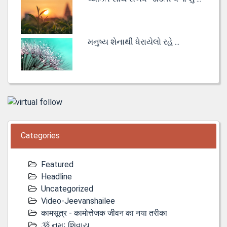
મનુષ્ય શેનાથી ધેરાયેલો રહે ...
Categories
Featured
Headline
Uncategorized
Video-Jeevanshailee
कामसूत्र - कामोत्तेजक जीवन का नया तरीका
ૐ નમઃ શિવાય