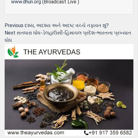
www.dhun.org
(Broadcast Live )
Post
Previous
Previous
દશ્ય, અદશ્ય અને અદષ્ટ વચ્ચે તફાવત શું?
Next
post:
Next
સતધારા ધોધ-ડેલહાઉસી-હિમાચલ પ્રદેશ-ભારતના પ્રખ્યાત
navigation
post:
ધોધ