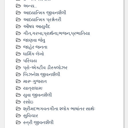
અન્ય...
આધ્યાત્મિક જીવનશૈલી
આધ્યાત્મિક પ્રશ્નોતરી
ઔષધ આયુર્વેદ
ગીત,ગરબા,પ્રાર્થના,ભજન,પ્રભાતિયા
જાણવા જેવુ
જાહેર જનતા
ધાર્મિક લેખો
પરિચય
પ્રો-એક્ટીવ ડીસ્‍ક્લોઝર
બિઝનેશ જીવનશૈલી
મારૂ ગુજરાત
યાત્રાધામઃ
યુવા જીવનશૈલી
રસોઇ
શ્રીમદભગવતગીતા શ્લોક ભાષાંતર સાથેઃ
સુવિચાર
સ્ત્રી જીવનશૈલી