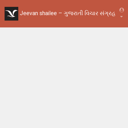
Jeevan shailee – ગુજરાતી વિચાર સંગ્રહ