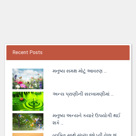
Recent Posts
મનુષ્ય સમક્ષ મોટૂં આવરણ ...
અન્ય પ્રાણીની સરખામણીમાં ...
મનુષ્ય અન્યને કયારે ઉપયોગી થઈ
શકે ...
વ્યક્તિ સાથે સંબંધ જોડતી વેળા શું ...