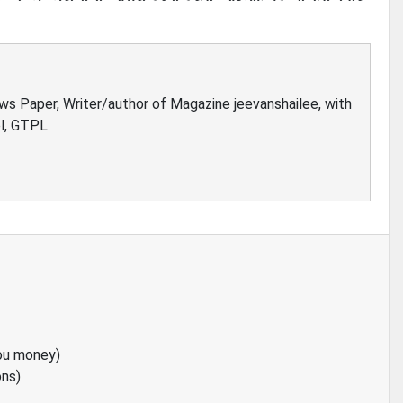
ews Paper, Writer/author of Magazine jeevanshailee, with
l, GTPL.
ou money)
ons)