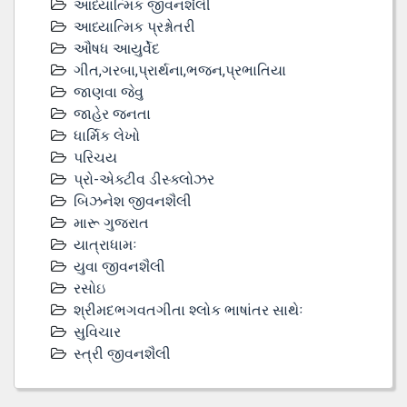
આધ્યાત્મિક જીવનશૈલી
આધ્યાત્મિક પ્રશ્નોતરી
ઔષધ આયુર્વેદ
ગીત,ગરબા,પ્રાર્થના,ભજન,પ્રભાતિયા
જાણવા જેવુ
જાહેર જનતા
ધાર્મિક લેખો
પરિચય
પ્રો-એક્ટીવ ડીસ્‍ક્લોઝર
બિઝનેશ જીવનશૈલી
મારૂ ગુજરાત
યાત્રાધામઃ
યુવા જીવનશૈલી
રસોઇ
શ્રીમદભગવતગીતા શ્લોક ભાષાંતર સાથેઃ
સુવિચાર
સ્ત્રી જીવનશૈલી