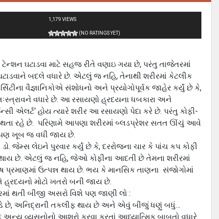
1,179 VIEWS
(NO RATINGS YET)
ન્શન ઘટાડવા માટે સહજ રીતે વણાઇ ગયા છે, પરંતુ તાજેતરમાં
ટાડવાને બદલે વધારે છે. એટલું જ નહિ, તેનાથી શરીરમાં કેટલીક
ટીના વૈજ્ઞાનિકોએ સંશોધનો અને પ્રયોગોપૂર્વક જાહેર કર્યું છે કે,
અંતઃસ્ત્રાવને વધારે છે. આ રસાયણો હ્રદયના ધબકારા અને
ન્સી એલર્ટ‘ હોય ત્યારે શરીર આ રસાયણો પેદા કરે છે. પરંતુ કોફી-
 થતા રહે છે. પરિણામે આપણા શરીરમાં બ્લડપ્રેશર સતત ઊંચું આવે
 પણ ખૂબ જ વધી જાય છે.
ો. જેમ્સ લેઇને પુરવાર કર્યું છે કે, દરરોજના ચાર કે પાંચ કપ કોફી
ય છે. એટલું જ નહિ, જેઓ કોફીના આદતી છે તેમના શરીરમાં
પ્રમાણમાં ઉત્પન્ન થાય છે. ભય કે માનસિક તાણના સંજોગોમાં
ે તે હ્રદયનો મોટો ખતરો બની જાય છે.
રીરમાં થતી બીજી અસરો વિશે પણ જાણી લો :
 છે, અનિદ્રાની તકલીફ થાય છે અને એવું બીજું ધણું બધું…
ી કે અન્ય વ્યસનોનો આશરો કરવા કરતાં આધ્યાત્મિક બાબતો વધારે