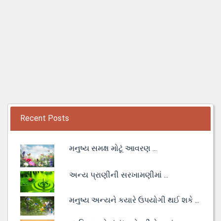
Recent Posts
મનુષ્ય સમક્ષ મોટૂં આવરણ ...
અન્ય પ્રાણીની સરખામણીમાં ...
મનુષ્ય અન્યને કયારે ઉપયોગી થઈ શકે ...