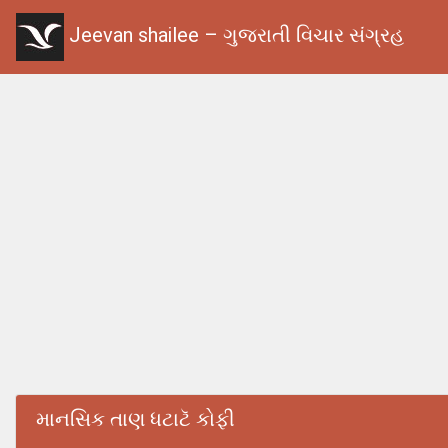
Jeevan shailee – ગુજરાતી વિચાર સંગ્રહ
માનસિક તાણ ધટાટૅ કોફી