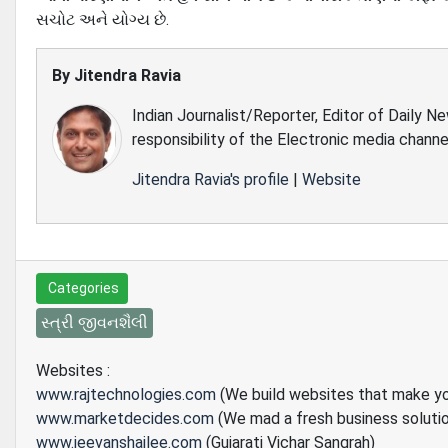
સચોટ અને યોગ્ય છે.
By
Jitendra Ravia
Indian Journalist/Reporter, Editor of Daily N
responsibility of the Electronic media channe
Jitendra Ravia's profile
|
Website
Categories
સ્ત્રી જીવનશૈલી
Websites :
www.rajtechnologies.com
(We build websites that make y
www.marketdecides.com
(We mad a fresh business soluti
www.jeevanshailee.com
(Gujarati Vichar Sangrah)