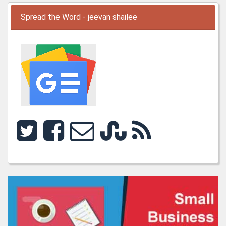
Spread the Word - jeevan shailee