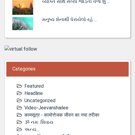
વ્યક્તિ સાથે સંબંધ જોડતી વેળા શું ...
મનુષ્ય શેનાથી ધેરાયેલો રહે ...
Categories
Featured
Headline
Uncategorized
Video-Jeevanshailee
कामसूत्र - कामोत्तेजक जीवन का नया तरीका
ૐ નમઃ શિવાય
અન્ય...