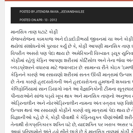
POSTED BY JITENDRA RAVIA , JEEVANSHAILEE
POSTED ON APR - 13 - 2012
માનસિક તાણ ધટાટૅ કોફી
રોજબરોજના કામકાજ અને દોડાદોડીભર્યા જીવનમાં ચા અને કોફી ટે
થયેલાં સંશોધનોએ પુરવાર કર્યું છે કે, કોફી આપણી માનસિક તાણ ઘ
વિપરીત અસરો પણ પેદા થાય છે. અમેરિકાની વિખ્યાત ડ્યૂક યુનિવર્સિ
કોફીમાં રહેલું કેફિન આપણા શરીરમાં કોર્ટિસોલ અને તેના જેવા 
બ્લડપ્રેશરને વધારવા માટે જવાબદાર છે. સામાન્ય રીતે કોઇક ‘ઇમર્જ
કેફિનને કારણે આ રસાયણો શરીરમાં સતત ઊંચી માત્રામાં ઉત્પન્ન
છે. તેના કારણે હ્રદયરોગની અને હ્રદયરોગના હુમલાની શક્યતા
કેલિફોર્નિયામાં સાન ડિયાગો ખાતે આ વૈજ્ઞાનિકોની ટીમના સૂત્રધાર ડ
પીનારાઓને સાંજ પડ્યે ખૂબ થાક અને માનસિક તાણનો અનુભવ થા
એડ્રિનાલીન અને નોરએડ્રિનાલીન નામના અંતઃસ્ત્રાવ પણ વિશેષ 
ઉત્પન્ન થતાં આ રસાયણો કોફીને કારણે વધુ માત્રામાં પેદા થાય છ
વિજ્ઞાનીઓ કહે છે કે, કોફી પીવાથી કે કેફિનયુક્ત પીણાંઓથી શ
તેનાથી રોગપ્રતિકારક શક્તિ ઘટે છે, યાદશક્તિ પર ખરાબ અસર પડે
આવાં પરિણામોને અંતે હવે સૌને લાગે છે કે માનસિક તાણમાં કોફ