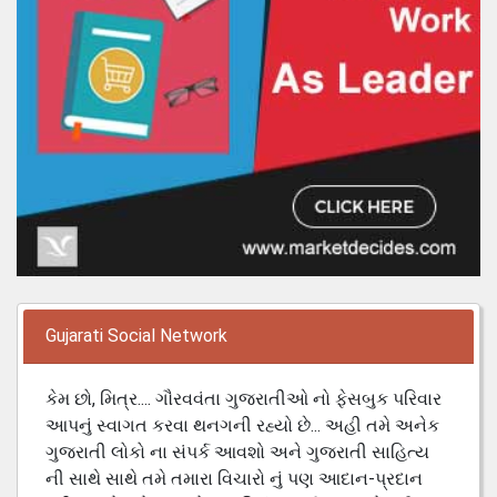
Gujarati Social Network
કેમ છો, મિત્ર.... ગૌરવવંતા ગુજરાતીઓ નો ફેસબુક પરિવાર
આપનું સ્વાગત કરવા થનગની રહ્યો છે... અહી તમે અનેક
ગુજરાતી લોકો ના સંપર્ક આવશો અને ગુજરાતી સાહિત્ય
ની સાથે સાથે તમે તમારા વિચારો નું પણ આદાન-પ્રદાન