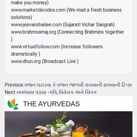
make you money)
www.marketdecides.com
(We mad a fresh business
solutions)
www.jeevanshailee.com
(Gujarati Vichar Sangrah)
www.brahmsamaj.org
(Connecting Brahmins together
)
www.virtualfollow.com
(Increase followers
dramatically )
www.dhun.org
(Broadcast Live )
Post
Previous
Previous
વજન ઘટાડવા કે વજન જાળવી રાખવાની રાખવાની ટિપ્‍સ
Next
post:
Next
નવલરામ પડંયા -કવિ, વિવેચક અને ચિંતક
navigation
post: