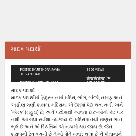
માદક પદાર્થો
POSTED BY JITENDRA RAVIA ,
1,302 VIEWS
JEEVANSHAILEE
(NO
POSTED ON FEB - 25 - 2012
RATINGS YET)
માદક પદાર્થો
માદક પદાર્થોમાં હિંદુસ્‍તાનમાં મદિરા, ભાંગ, ગાંજો, તમાકુ અને
અફીણ ગણી શકાય. મદિરામાં એ દેશમાં પેદા થતાં તાડી અને
‘એરક’ (મહુડાં) છે; અને પરદેશથી આવતા દારૂઓનો કંઇ પાર
નથી. આ બધા સર્વથા ત્‍યાજય છે. મદિરાપાનથી માણસ ભાન
ભૂલે છે અને એ સ્થિતિમાં એ નકામો થઇ જાય છે. જેને
શરાબની ટેવ વળગી છે તેઓ પોતે ખુવાર થયા છે ને પોતાનાને