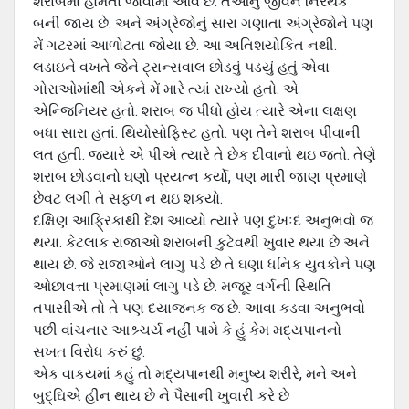
શરાબમાં હોમતા જોવામાં આવે છે. તેઓનું જીવન નિરર્થક
બની જાય છે. અને અંગ્રેજોનું સારા ગણાતા અંગ્રેજોને પણ
મેં ગટરમાં આળોટતા જોયા છે. આ અતિશયોકિત નથી.
લડાઇને વખતે જેને ટ્રાન્‍સવાલ છોડવું પડયું હતું એવા
ગોરાઓમાંથી એકને મેં મારે ત્‍યાં રાખ્‍યો હતો. એ
એન્જિનિયર હતો. શરાબ જ પીધો હોય ત્‍યારે એના લક્ષણ
બધા સારા હતાં. થિયોસોફિસ્‍ટ હતો. પણ તેને શરાબ પીવાની
લત હતી. જયારે એ પીએ ત્‍યારે તે છેક દીવાનો થઇ જતો. તેણે
શરાબ છોડવાનો ઘણો પ્રયત્‍ન કર્યો, પણ મારી જાણ પ્રમાણે
છેવટ લગી તે સફળ ન થઇ શકયો.
દક્ષિ‍ણ આફ્રિકાથી દેશ આવ્‍યો ત્‍યારે પણ દુખઃદ અનુભવો જ
થયા. કેટલાક રાજાઓ શરાબની કુટેવથી ખુવાર થયા છે અને
થાય છે. જે રાજાઓને લાગુ પડે છે તે ઘણા ધનિક યુવકોને પણ
ઓછાવત્તા પ્રમાણમાં લાગુ પડે છે. મજૂર વર્ગની સ્થિતિ
તપાસીએ તો તે પણ દયાજનક જ છે. આવા કડવા અનુભવો
પછી વાંચનાર આશ્ર્ચર્ય નહીં પામે કે હું કેમ મદ્યપાનનો
સખત વિરોધ કરું છું.
એક વાકયમાં કહું તો મદ્યપાનથી મનુષ્‍ય શરીરે, મને અને
બુદ્ઘિએ હીન થાય છે ને પૈસાની ખુવારી કરે છે