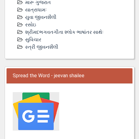
મારૂ ગુજરાત
યાત્રાધામઃ
યુવા જીવનશૈલી
રસોઇ
શ્રીમદભગવતગીતા શ્લોક ભાષાંતર સાથેઃ
સુવિચાર
સ્ત્રી જીવનશૈલી
Spread the Word - jeevan shailee