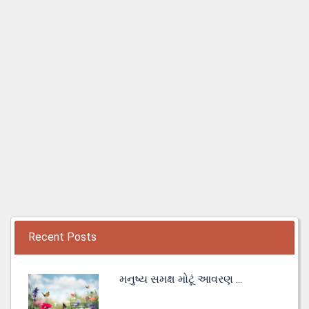
Recent Posts
મનુષ્ય સમક્ષ મોટૂં આવરણ ...