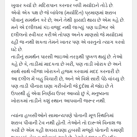
ખુવાર કર્યા છે. મદિરાપાન કરનાર બધી મર્યાદાને તોડે છે.
એવો એક પક્ષ છે જે બાંધેલા (મર્યાદિત) પ્રમાણમાં શરાબ
પીવાનું સમર્થન કરે છે, અને તેથી ફાયદો થાય છે એમ કહે છે.
મને એ દલીલમાં કંઇ વજૂદ નથી લાગ્‍યું. પણ ઘડીભર એ
દલીલનો સ્‍વીકાર કરીએ તોપણ અનેક માણસો જે મર્યાદામાં
રહી જ નથી શકતા તેમને ખાતર પણ એ વસ્‍તુનો ત્‍યાગ કરવો
ઘટે છે.
તાડીનું સમર્થન પારસી ભાઇઓ તરફથી પુષ્‍કળ થયું છે. તેઓ
કહે છે કે, તાડીમાં માદકતા છે ખરી, પણ તાડી ખોરાક છે અને
સાથે સાથે બીજા ખોરાકને હજમ કરવામાં મદદ કરનારી છે.
આ દલીલ મેં બહુ વિચારી છે, અને એ વિશે સારી પેઠે વાંચ્‍યુ છે.
પણ તાડી પીનારા ઘણા ગરીબોની જે દુર્દશા મેં જોઇ છે તે
ઉપરથી હું એવા નિર્ણય ઉપર આવ્‍યો છું કે, મનુષ્‍યના
ખોરાકમાં તાડીને કશું સ્‍થાન આપવાની જરૂર નથી.
ત્‍યાંના હબસીઓને સામાન્‍યપણે પોતાની મૂળ સ્થિતિમાં
શરાબ પીવાની ટેવ નથી હોતી. તેઓને તો દારૂએ વિનાશ જ
કર્યો છે એમ કહી શકાય.ઘણા હબસી મજૂરો પોતાની કમાણી