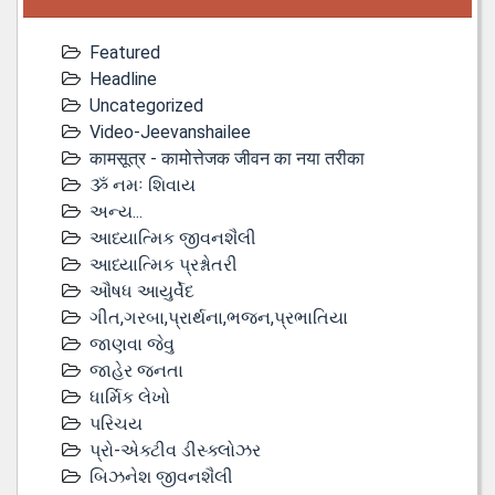
Featured
Headline
Uncategorized
Video-Jeevanshailee
कामसूत्र - कामोत्तेजक जीवन का नया तरीका
ૐ નમઃ શિવાય
અન્ય...
આધ્યાત્મિક જીવનશૈલી
આધ્યાત્મિક પ્રશ્નોતરી
ઔષધ આયુર્વેદ
ગીત,ગરબા,પ્રાર્થના,ભજન,પ્રભાતિયા
જાણવા જેવુ
જાહેર જનતા
ધાર્મિક લેખો
પરિચય
પ્રો-એક્ટીવ ડીસ્‍ક્લોઝર
બિઝનેશ જીવનશૈલી