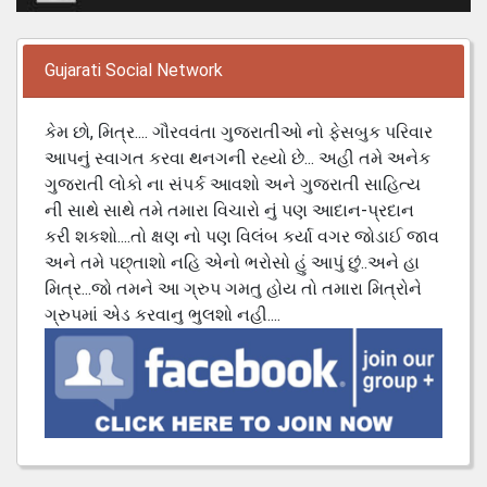
Gujarati Social Network
કેમ છો, મિત્ર.... ગૌરવવંતા ગુજરાતીઓ નો ફેસબુક પરિવાર
આપનું સ્વાગત કરવા થનગની રહ્યો છે... અહી તમે અનેક
ગુજરાતી લોકો ના સંપર્ક આવશો અને ગુજરાતી સાહિત્ય
ની સાથે સાથે તમે તમારા વિચારો નું પણ આદાન-પ્રદાન
કરી શકશો....તો ક્ષણ નો પણ વિલંબ કર્યા વગર જોડાઈ જાવ
અને તમે પછ્તાશો નહિ એનો ભરોસો હું આપું છું..અને હા
મિત્ર...જો તમને આ ગ્રુપ ગમતુ હોય તો તમારા મિત્રોને
ગ્રુપમાં એડ કરવાનુ ભુલશો નહી....