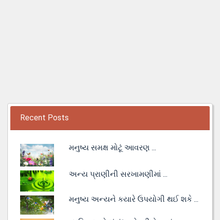
Recent Posts
મનુષ્ય સમક્ષ મોટૂં આવરણ ...
અન્ય પ્રાણીની સરખામણીમાં ...
મનુષ્ય અન્યને કયારે ઉપયોગી થઈ શકે ...