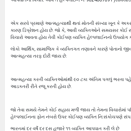
એક સરવે પ્રમાણે આત્મહત્યાથી થતાં મોતની સંખ્યા ખૂન કે અકસ્
કારણ ડિપ્રેશન હોય છે. જો કે, આવી વ્યક્તિઓને સમયસર કોઈ 
વિચારો આવતા હોય તેવી કોઈપણ વ્યક્તિ હેલ્પલાઈનનો ઉપયોગ કર
લોકો આર્થિક, સામાજિક કે વ્યક્તિગત તણાવને કારણે પોતાનો જીવ 
આત્મહત્યા તરફ દોરી જાય છે.
આત્મહત્યા કરતી વ્યક્તિઓમાંથી ૯૦ ટકા અંતિમ પગલું ભરતા પહેલા 
આડકતરી રીતે રજૂ કરતી હોય છે.
જો તેવા સમયે તેમને કોઈ સહાય મળી જાય તો તેમના વિચારોમાં પર
હેલ્પલાઈનના ફોન નંબરો ઉપર કોઈપણ વ્યક્તિ નિ:સંકોચપણે સંપર્ક
ભારતમાં દર વર્ષે દર દસ હજારે ૧૧ વ્યક્તિ આપઘાત કરી લે છે