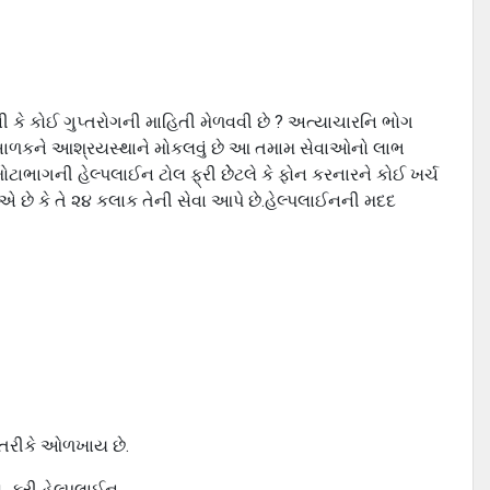
 કે કોઈ ગુપ્તરોગની માહિતી મેળવવી છે ? અત્યાચારનિ ભોગ
ઈ બાળકને આશ્રયસ્થાને મોકલવું છે આ તમામ સેવાઓનો લાભ
ાભાગની હેલ્પલાઈન ટોલ ફ્રી છેેટલે કે ફોન કરનારને કોઈ ખર્ચ
 છે કે તે ૨૪ કલાક તેની સેવા આપે છે.હેલ્પલાઈનની મદદ
સ તરીકે ઓળખાય છે.
 ફ્રી હેલ્પલાઈન