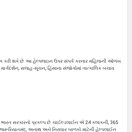
ોગ કરી શકે છે. આ હેલ્પલાઇન ઉપર સંપર્ક કરનાર મહિલાની ઓળખ
માર્ગદર્શન, સલાહ-સૂચન, હિંસાના સંજોગોમાં તાત્કાલિક બચાવ
 ભારત સરકારનો પ્રકલ્પ છે. ચાઈલ્ડલાઈન એ 24 કલાકની, 365
લા, જરૂરિયાતમંદ, અનાથ અને નિરાધાર બાળકો માટેની હેલ્પલાઈન