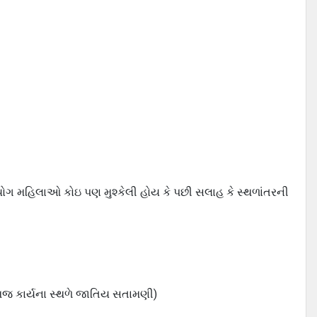
પયોગ મહિલાઓ કોઇ પણ મુશ્કેલી હોય કે પછી સલાહ કે સ્થળાંતરની
ેમજ કાર્યના સ્થળે જાતિય સતામણી)