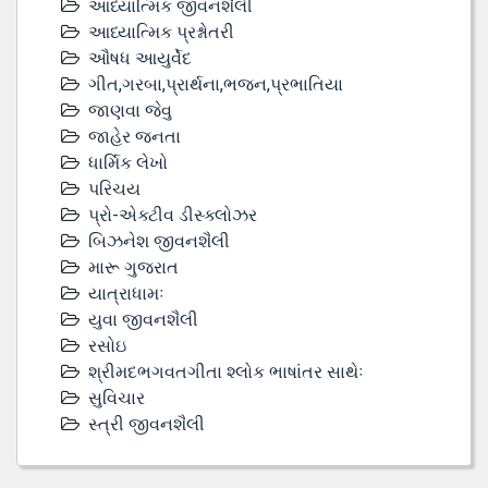
આધ્યાત્મિક જીવનશૈલી
આધ્યાત્મિક પ્રશ્નોતરી
ઔષધ આયુર્વેદ
ગીત,ગરબા,પ્રાર્થના,ભજન,પ્રભાતિયા
જાણવા જેવુ
જાહેર જનતા
ધાર્મિક લેખો
પરિચય
પ્રો-એક્ટીવ ડીસ્‍ક્લોઝર
બિઝનેશ જીવનશૈલી
મારૂ ગુજરાત
યાત્રાધામઃ
યુવા જીવનશૈલી
રસોઇ
શ્રીમદભગવતગીતા શ્લોક ભાષાંતર સાથેઃ
સુવિચાર
સ્ત્રી જીવનશૈલી