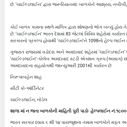
છે. ‘ચાઈલ્ડલાઈન’ દ્વારા જરૂરિયાતમંદ બાળકોને આશ્રય, તબીબી, 
કોઈ બાળક કામના સ્થળે માલિક દ્વારા શોષણનો ભોગ બન્યું હોય 
છે. ‘ચાઈલ્ડલાઈન’ ભારત દેશમાં 83 જેટલાં વિવિધ શહેરોમાં કાર્ય
સરકારનો પ્રકલ્પ હોવાથી ‘ચાઈલ્ડલાઈન’ને 1098નો હેલ્પ લાઈન 
ગુજરાત રાજ્યમાં વડોદરા અને અમદાવાદ શહેરમાં ‘ચાઈલ્ડલાઈન’ ભ
‘ચાઈલ્ડલાઈન’-કોલેબ અમદાવાદ સ્ટડી એક્શન ગ્રુપ (અસાગ) સંસ્
અમદાવાદના સહયોગથી જાન્યુઆરી 2001થી કાર્યરત છે.
નિરૂપાબહેન શાહ
સીટી કો-ઑર્ડિનેટર
ચાઈલ્ડલાઈન, નોડેલ
શાળા માં ન જતા બાળકોની માહિતી પુરી પાડોઃ હેલ્પલાઈન નં.૧
ભારત સરકાર ધ્વારા ૬ થી ૧૪ વાયજૂથના તમામ બાળકોને મફત અને