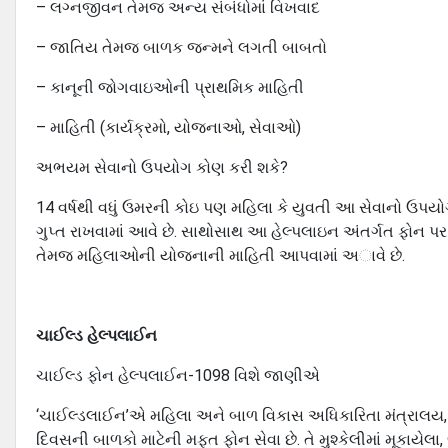
– લગ્નજીવન તેમજ અન્ય સંબંધોમાં વિખવાદ
– જાતિય તેમજ બાળક જન્મને લગતી બાબતો
– કાનૂની જોગવાઇઓની પ્રાથમિક માહિતી
– માહિતી (કાર્યક્રમો, યોજનાઓ, સેવાઓ)
અભયમ સેવાનો ઉપયોગ કોણ કરી શકે?
14 વર્ષથી વધું ઉમરની કોઇ પણ મહિલા કે યુવતી આ સેવાનો ઉપય
ગુપ્ત રાખવામાં આવે છે. સાથોસાથ આ હેલ્પલાઇન અંતર્ગત ફોન પર 
તેમજ મહિલાઓની યોજનાની માહિતી આપવામાં અાવે છે.
ચાઈલ્ડ હેલ્પલાઈન
ચાઈલ્ડ ફોન હેલ્પલાઈન-1098 વિશે જાણીએ
‘ચાઈલ્ડલાઈન’એ મહિલા અને બાળ વિકાસ અધિકારિતા મંત્રાલય,
દિવસની બાળકો માટેની મફત ફોન સેવા છે. તે મુશ્કેલીમાં મૂકાયે