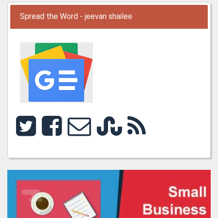
Spread the Word - jeevan shailee