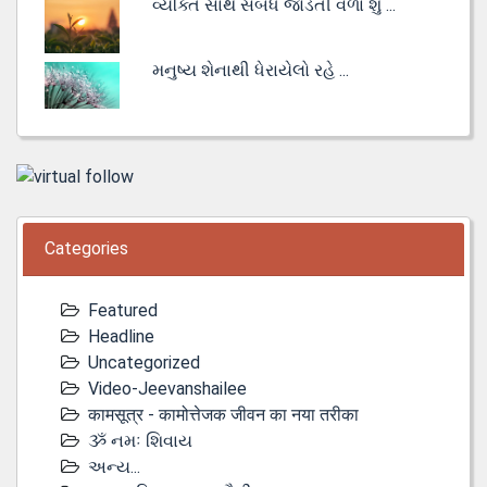
વ્યક્તિ સાથે સંબંધ જોડતી વેળા શું ...
મનુષ્ય શેનાથી ધેરાયેલો રહે ...
Categories
Featured
Headline
Uncategorized
Video-Jeevanshailee
कामसूत्र - कामोत्तेजक जीवन का नया तरीका
ૐ નમઃ શિવાય
અન્ય...