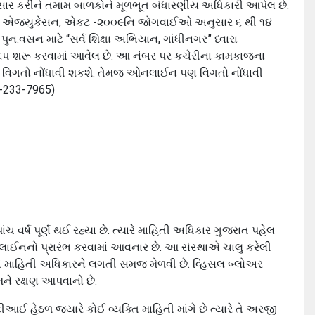
સાર કરીને તમામ બાળકોને મૂળભૂત બંધારણીય અધિકારી આપેલ છે.
ટ ટુ એજ્યુકેસન, એકટ -૨૦૦૯નિ જોગવાઈઓ અનુસાર ૬ થી ૧૪
ન:વસન માટે “સર્વ શિક્ષા અભિયાન, ગાંધીનગર” ધ્વારા
૯૬૫ શરૂ કરવામાં આવેલ છે. આ નંબર પર કચેરીના કામકાજના
ને વિગતો નોંધાવી શકશે. તેમજ ઓનલાઈન પણ વિગતો નોંધાવી
0-233-7965)
 વર્ષ પૂર્ણ થઈ રહ્યા છે. ત્યારે માહિતી અધિકાર ગુજરાત પહેલ
પલાઈનનો પ્રારંભ કરવામાં આવનાર છે. આ સંસ્થાએ ચાલુ કરેલી
ોએ માહિતી અધિકારને લગતી સમજ મેળવી છે. વ્હિસલ બ્લોઅર
ે રક્ષણ આપવાનો છે.
ીઆઈ હેઠળ જ્યારે કોઈ વ્યક્તિ માહિતી માંગે છે ત્યારે તે અરજી