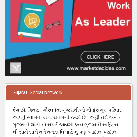
Gujarati Social Network
કેમ છો, મિત્ર.... ગૌરવવંતા ગુજરાતીઓ નો ફેસબુક પરિવાર
આપનું સ્વાગત કરવા થનગની રહ્યો છે... અહી તમે અનેક
ગુજરાતી લોકો ના સંપર્ક આવશો અને ગુજરાતી સાહિત્ય
ની સાથે સાથે તમે તમારા વિચારો નું પણ આદાન-પ્રદાન