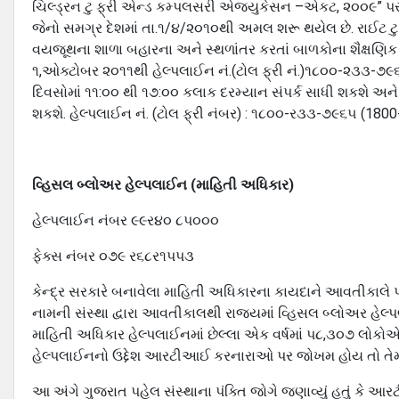
ચિલ્ડ્રન ટુ ફ્રી એન્ડ કમ્પલસરી એજ્યુકેસન –એકટ, ૨૦૦૯” પ
જેનો સમગ્ર દેશમાં તા.૧/૪/૨૦૧૦થી અમલ શરૂ થયેલ છે. રાઈ
વયજૂથના શાળા બહારના અને સ્થળાંતર કરતાં બાળકોના શૈક્ષણિક પુ
૧,ઓક્ટોબર ૨૦૧૧થી હેલ્પલાઈન નં.(ટોલ ફ્રી નં.)૧૮૦૦-૨૩૩-૭
દિવસોમાં ૧૧:૦૦ થી ૧૭:૦૦ કલાક દરમ્યાન સંપર્ક સાધી શકશે અ
શકશે. હેલ્પલાઈન નં. (ટોલ ફ્રી નંબર) : ૧૮૦૦-ર૩૩-૭૯૬૫ (180
વ્હિસલ બ્લોઅર હેલ્પલાઈન (માહિતી અધિકાર)
હેલ્પલાઈન નંબર ૯૯ર૪૦ ૮પ૦૦૦
ફેક્સ નંબર ૦૭૯ ર૬૮ર૧પપ૩
કેન્દ્ર સરકારે બનાવેલા માહિતી અધિકારના કાયદાને આવતીકાલે પાંચ
નામની સંસ્થા દ્વારા આવતીકાલથી રાજ્યમાં વ્હિસલ બ્લોઅર હેલ્
માહિતી અધિકાર હેલ્પલાઈનમાં છેલ્લા એક વર્ષમાં પ૮,૩૦૭ લોક
હેલ્પલાઈનનો ઉદ્દેશ આરટીઆઈ કરનારાઓ પર જોખમ હોય તો તેમન
આ અંગે ગુજરાત પહેલ સંસ્થાના પંક્તિ જોગે જણાવ્યું હતું કે આરટ