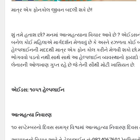
માત્ર એક ફોનકોલ જીવન બદલી શકે છે!
શું તમે હતાશ છો? મનમાં આત્મહત્યાના વિચાર આવે છે ? એઈડસની
બનેલ કોઈ મહિલાએ માર્ગદર્શન મેળવવું છે કે અસ્તે રઝળતા કો
હેલ્પલાઈનની મદદથી માત્ર એક ફોન કોલ કરીને મેળવી શકો છો.મોટ
ભોગવવો પડતો નથી.સાથે સાથે આ હેલ્પલાઈન વ્યવસ્થાનો ફાયદો એ
લેનારની ઓળખાણ ગુપ્ત રહે છે જે તેની સૌથી મોટી ખાસિયત છે.
એઈડસ: ૧૦૫૧ હેલ્પલાઈન
આત્મહત્યા નિવારણ
૧૦ સપ્ટેમ્બરનો દિવસ સમગ્ર વિશ્વમાં આત્મહત્યા નિવારણ દિવ
આપઘાતનો વિચાર આવે તે હેલ્પલાઈન નં-9824067691 )સધિયારો