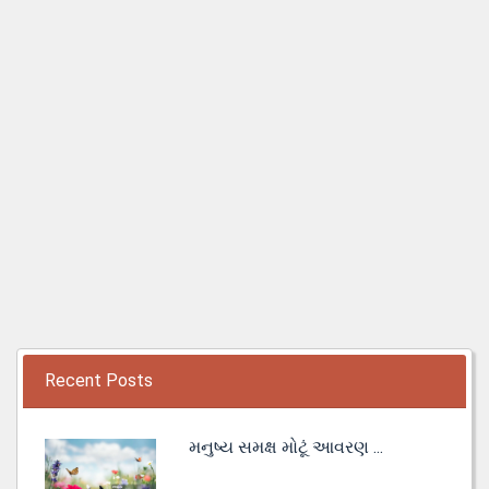
Recent Posts
મનુષ્ય સમક્ષ મોટૂં આવરણ ...