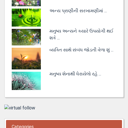
અન્ય પ્રાણીની સરખામણીમાં ...
મનુષ્ય અન્યને કયારે ઉપયોગી થઈ
શકે ...
વ્યક્તિ સાથે સંબંધ જોડતી વેળા શું ...
મનુષ્ય શેનાથી ધેરાયેલો રહે ...
Categories