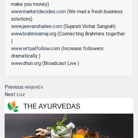
make you money)
www.marketdecides.com
(We mad a fresh business
solutions)
www.jeevanshailee.com
(Gujarati Vichar Sangrah)
www.brahmsamaj.org
(Connecting Brahmins together
)
www.virtualfollow.com
(Increase followers
dramatically )
www.dhun.org
(Broadcast Live )
Post
Previous
Previous
માણાવદર
Next
post:
Next
ઇડર
navigation
post: