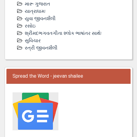
મારૂ ગુજરાત
યાત્રાધામઃ
યુવા જીવનશૈલી
રસોઇ
શ્રીમદભગવતગીતા શ્લોક ભાષાંતર સાથેઃ
સુવિચાર
સ્ત્રી જીવનશૈલી
Spread the Word - jeevan shailee