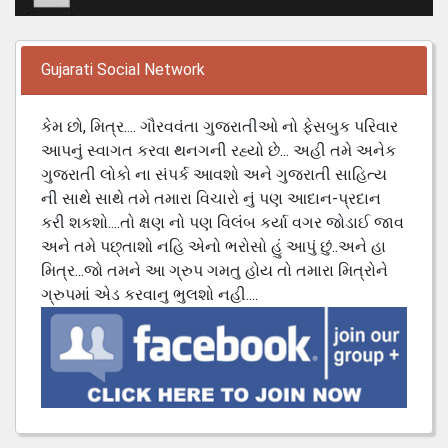
Gujarati Social Network
કેમ છો, મિત્ર.... ગૌરવવંતા ગુજરાતીઓ નો ફેસબુક પરિવાર
આપનું સ્વાગત કરવા થનગની રહ્યો છે... અહી તમે અનેક
ગુજરાતી લોકો ના સંપર્ક આવશો અને ગુજરાતી સાહિત્ય
ની સાથે સાથે તમે તમારા વિચારો નું પણ આદાન-પ્રદાન
કરી શકશો....તો ક્ષણ નો પણ વિલંબ કર્યા વગર જોડાઈ જાવ
અને તમે પછ્તાશો નહિ એનો ભરોસો હું આપું છું..અને હા
મિત્ર...જો તમને આ ગ્રુપ ગમતુ હોય તો તમારા મિત્રોને
ગ્રુપમાં એડ કરવાનુ ભુલશો નહી....