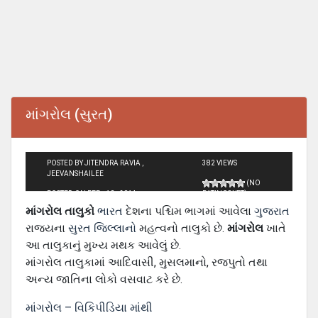
માંગરોલ (સુરત)
POSTED BY JITENDRA RAVIA ,
382 VIEWS
JEEVANSHAILEE
(NO
POSTED ON FEB - 10 - 2014
RATINGS YET)
માંગરોલ તાલુકો
ભારત
દેશના પશ્ચિમ ભાગમાં આવેલા
ગુજરાત
રાજ્યના
સુરત જિલ્લાનો
મહત્વનો તાલુકો છે.
માંગરોલ
ખાતે
આ તાલુકાનું મુખ્ય મથક આવેલું છે.
માંગરોલ તાલુકામાં આદિવાસી, મુસલમાનો, રજપુતો તથા
અન્ય જાતિના લોકો વસવાટ કરે છે.
માંગરોલ – વિકિપીડિયા માંથી