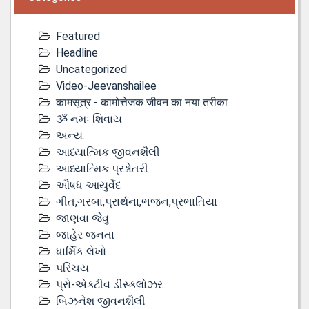
Featured
Headline
Uncategorized
Video-Jeevanshailee
कामसूत्र - कामोत्तेजक जीवन का नया तरीका
ૐ નમઃ શિવાય
અન્ય...
આધ્યાત્મિક જીવનશૈલી
આધ્યાત્મિક પ્રશ્નોતરી
ઔષધ આયુર્વેદ
ગીત,ગરબા,પ્રાર્થના,ભજન,પ્રભાતિયા
જાણવા જેવુ
જાહેર જનતા
ધાર્મિક લેખો
પરિચય
પ્રો-એક્ટીવ ડીસ્‍ક્લોઝર
બિઝનેશ જીવનશૈલી